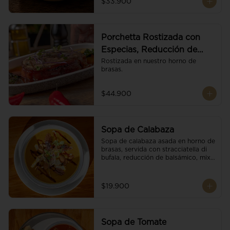
$33.900
Porchetta Rostizada con
Especias, Reducción de
Panela y Vino
Rostizada en nuestro horno de 
brasas.
$44.900
Sopa de Calabaza
Sopa de calabaza asada en horno de 
brasas, servida con stracciatella di 
bufala, reducción de balsámico, mix 
de nueces y brotes orgánicos.
$19.900
Sopa de Tomate