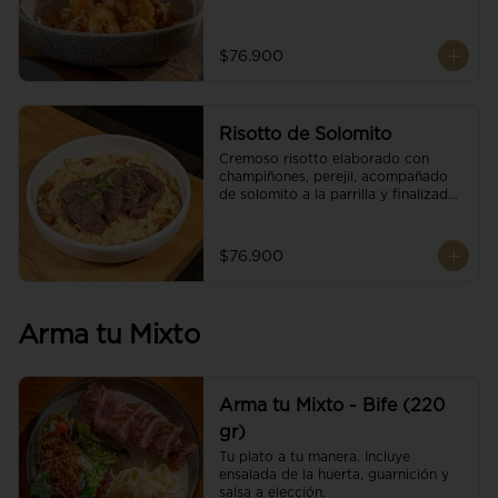
$76.900
Risotto de Solomito
Cremoso risotto elaborado con 
champiñones, perejil, acompañado 
de solomito a la parrilla y finalizado 
con mix de nueces y brotes 
orgánicos.
$76.900
Arma tu Mixto
Arma tu Mixto - Bife (220
gr)
Tu plato a tu manera. Incluye 
ensalada de la huerta, guarnición y 
salsa a elección.