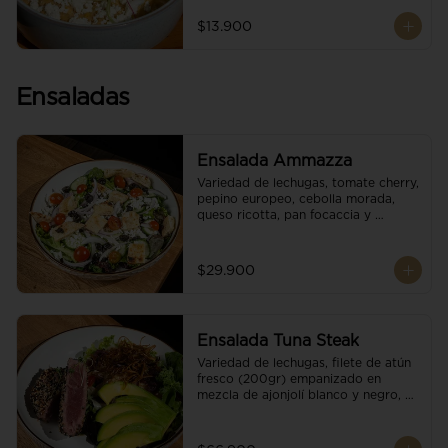
$13.900
Ensaladas
Ensalada Ammazza
Variedad de lechugas, tomate cherry, 
pepino europeo, cebolla morada, 
queso ricotta, pan focaccia y 
vinagreta balsámica
$29.900
Ensalada Tuna Steak
Variedad de lechugas, filete de atún 
fresco (200gr) empanizado en 
mezcla de ajonjolí blanco y negro, 
aguacate, tomate cherry, cebollas 
caramelizadas, escamas de queso 
parmesano, puerro crocante y 