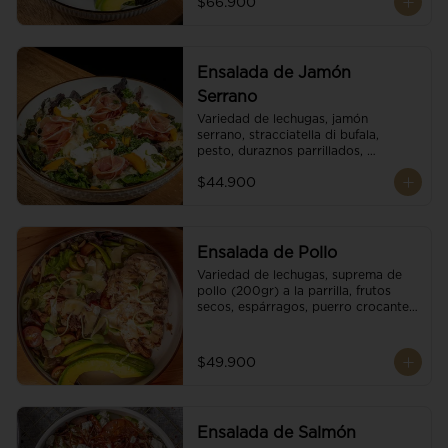
$66.900
reducción de balsámico.
Ensalada de Jamón
Serrano
Variedad de lechugas, jamón 
serrano, stracciatella di bufala, 
pesto, duraznos parrillados, 
aguacate, escamas de parmesano, 
$44.900
tomate cherry y vinagreta 
balsámico.
Ensalada de Pollo
Variedad de lechugas, suprema de 
pollo (200gr) a la parrilla, frutos 
secos, espárragos, puerro crocante, 
tomate cherry, aguacate, escamas 
de parmesano y reducción de 
balsámico.
$49.900
Ensalada de Salmón