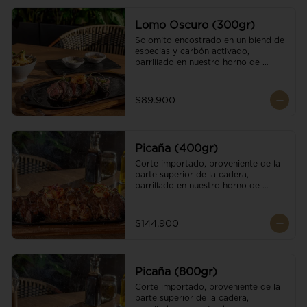
Lomo Oscuro (300gr)
Solomito encostrado en un blend de 
especias y carbón activado, 
parrillado en nuestro horno de 
brasas dándole un sabor único; 
finalizando con cristales de sal y 
mantequilla de ajo y pimientos. 
$89.900
Acompañado de salsa criolla y una 
guarnición a elección
Picaña (400gr)
Corte importado, proveniente de la 
parte superior de la cadera, 
parrillado en nuestro horno de 
brasas, finalizado con cristales de sal 
y mantequilla de ajo y pimientos. 
Acompañado de salsa criolla de la 
$144.900
casa.
Picaña (800gr)
Corte importado, proveniente de la 
parte superior de la cadera, 