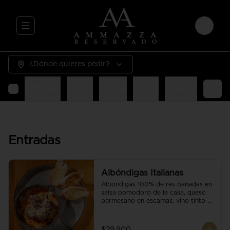
Abrir menu de navegación
Login
¿Dónde quieres pedir?
Entradas
Pastas
Carnes
Pizzas
Guarniciones
E
Entradas
Albóndigas Italianas
Albóndigas 100% de res bañadas en 
salsa pomodoro de la casa, queso 
parmesano en escamas, vino tinto y 
brotes orgánicos acompañadas de 
pan baguette.
$29.900