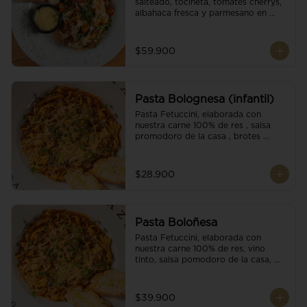
salteado, tocineta, tomates cherrys, 
albahaca fresca y parmesano en 
escamas.
$59.900
Pasta Bolognesa (infantil)
Pasta Fetuccini, elaborada con 
nuestra carne 100% de res , salsa 
promodoro de la casa , brotes 
organicos , y escamas parmesano.
$28.900
Pasta Boloñesa
Pasta Fetuccini, elaborada con 
nuestra carne 100% de res, vino 
tinto, salsa pomodoro de la casa, 
brotes orgánicos y escamas de 
parmesano.
$39.900