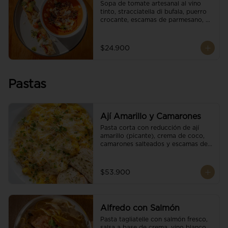
Sopa de tomate artesanal al vino 
tinto, stracciatella di bufala, puerro 
crocante, escamas de parmesano, 
brotes orgánicos, reducción de 
balsámico y salsa pesto. 
Acompañado de un tostón de pan 
$24.900
focaccia.
Pastas
Ají Amarillo y Camarones
Pasta corta con reducción de ají 
amarillo (picante), crema de coco, 
camarones salteados y escamas de 
parmesano.
$53.900
Alfredo con Salmón
Pasta tagliatelle con salmón fresco, 
salsa a base de crema, vino blanco, 