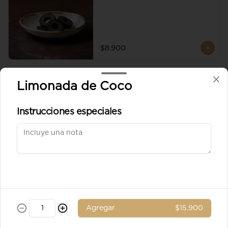
$8.900
Aceituna verde entera
Limonada de Coco
Instrucciones especiales
$8.900
Ad. Solomito
Agregar
$15.900