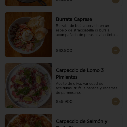
Burrata Caprese
Burrata de bufala servida en un 
espejo de stracciatella di bufala, 
acompañada de peras al vino tinto, 
tomates deshidratados, pan 
baguette, brotes orgánicos, salsa 
pesto y reducción de balsámico.
$62.900
Carpaccio de Lomo 3
Pimientas
Aceite de oliva, variedad de 
aceitunas, trufa, albahaca y escamas 
de parmesano.
$59.900
Carpaccio de Salmón y