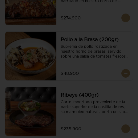
parrillado en nuestro horno de 
brasas, finalizado con cristales de sal 
y mantequilla de ajo y pimientos. 
Acompañado de salsa criolla de la 
$274.900
casa.
Pollo a la Brasa (200gr)
Suprema de pollo rostizada en 
nuestro horno de brasas, servido 
sobre una salsa de tomates frescos y 
hongos salteados. Acompañado a 
una guarnición a elección
$48.900
Ribeye (400gr)
Corte importado proveniente de la 
parte superior de la costilla de res, 
su marmoleo natural aporta un sabor 
intenso y tierno, parrillado en 
nuestro horno de brasas, finalizado 
con cristales de sal y mantequilla de 
$235.900
ajo y pimientos. Acompañado de una 
guarnición