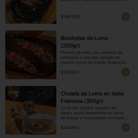
de brasas dándole un sabor 
ahumado profundo. Finalizado con 
cristales de sal y mantequilla de ajo 
$149.900
y pimientos. Dos guarniciones a 
elección
Brochetas de Lomo
(200gr)
Pinchos de lomo con variedad de 
pimientos y cebollas, grillado en 
nuestro horno de brasas, finalizado 
con cristales de sal. Acompañado de 
$56.900
salsa criolla.
Chuleta de Lomo en Salsa
Francesa (350gr)
Corte del costillar superior del 
cerdo, asado lentamente en horno 
de brasas y acompañado en nuestra 
exclusiva salsa francesa.
$44.900