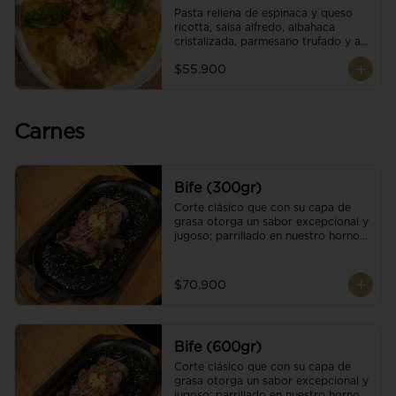
Pasta rellena de espinaca y queso 
ricotta, salsa alfredo, albahaca 
cristalizada, parmesano trufado y ajo 
negro.
$55.900
Carnes
Bife (300gr)
Corte clásico que con su capa de 
grasa otorga un sabor excepcional y 
jugoso; parrillado en nuestro horno 
de brasas dándole un sabor 
ahumado profundo. Finalizado con 
cristales de sal y mantequilla de ajo 
$70.900
y pimientos. Una guarnición a 
elección
Bife (600gr)
Corte clásico que con su capa de 
grasa otorga un sabor excepcional y 
jugoso; parrillado en nuestro horno 