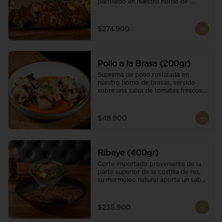
parrillado en nuestro horno de 
brasas, finalizado con cristales de sal 
y mantequilla de ajo y pimientos. 
Acompañado de salsa criolla de la 
$274.900
casa.
Pollo a la Brasa (200gr)
Suprema de pollo rostizada en 
nuestro horno de brasas, servido 
sobre una salsa de tomates frescos y 
hongos salteados. Acompañado a 
una guarnición a elección
$48.900
Ribeye (400gr)
Corte importado proveniente de la 
parte superior de la costilla de res, 
su marmoleo natural aporta un sabor 
intenso y tierno, parrillado en 
nuestro horno de brasas, finalizado 
con cristales de sal y mantequilla de 
$235.900
ajo y pimientos. Acompañado de una 
guarnición