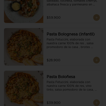
salteado, tocineta, tomates cherrys, 
albahaca fresca y parmesano en 
escamas.
$59.900
Pasta Bolognesa (infantil)
Pasta Fetuccini, elaborada con 
nuestra carne 100% de res , salsa 
promodoro de la casa , brotes 
organicos , y escamas parmesano.
$28.900
Pasta Boloñesa
Pasta Fetuccini, elaborada con 
nuestra carne 100% de res, vino 
tinto, salsa pomodoro de la casa, 
brotes orgánicos y escamas de 
parmesano.
$39.900