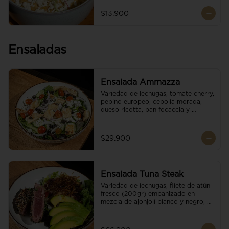
$13.900
Ensaladas
Ensalada Ammazza
Variedad de lechugas, tomate cherry, 
pepino europeo, cebolla morada, 
queso ricotta, pan focaccia y 
vinagreta balsámica
$29.900
Ensalada Tuna Steak
Variedad de lechugas, filete de atún 
fresco (200gr) empanizado en 
mezcla de ajonjolí blanco y negro, 
aguacate, tomate cherry, cebollas 
caramelizadas, escamas de queso 
parmesano, puerro crocante y 