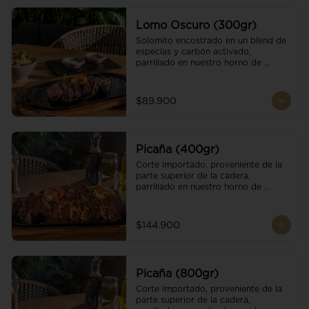
Lomo Oscuro (300gr)
Solomito encostrado en un blend de 
especias y carbón activado, 
parrillado en nuestro horno de 
brasas dándole un sabor único; 
finalizando con cristales de sal y 
mantequilla de ajo y pimientos. 
$89.900
Acompañado de salsa criolla y una 
guarnición a elección
Picaña (400gr)
Corte importado, proveniente de la 
parte superior de la cadera, 
parrillado en nuestro horno de 
brasas, finalizado con cristales de sal 
y mantequilla de ajo y pimientos. 
Acompañado de salsa criolla de la 
$144.900
casa.
Picaña (800gr)
Corte importado, proveniente de la 
parte superior de la cadera, 