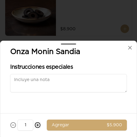
$8.900
Aceituna verde entera
Onza Monin Sandia
Instrucciones especiales
$8.900
Ad. Solomito
Agregar
$5.900