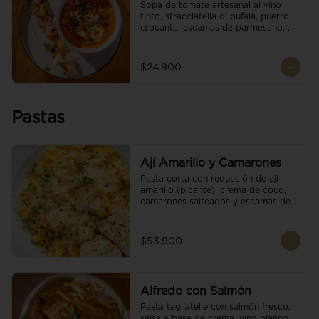
Sopa de tomate artesanal al vino 
tinto, stracciatella di bufala, puerro 
crocante, escamas de parmesano, 
brotes orgánicos, reducción de 
balsámico y salsa pesto. 
Acompañado de un tostón de pan 
$24.900
focaccia.
Pastas
Ají Amarillo y Camarones
Pasta corta con reducción de ají 
amarillo (picante), crema de coco, 
camarones salteados y escamas de 
parmesano.
$53.900
Alfredo con Salmón
Pasta tagliatelle con salmón fresco, 
salsa a base de crema, vino blanco, 