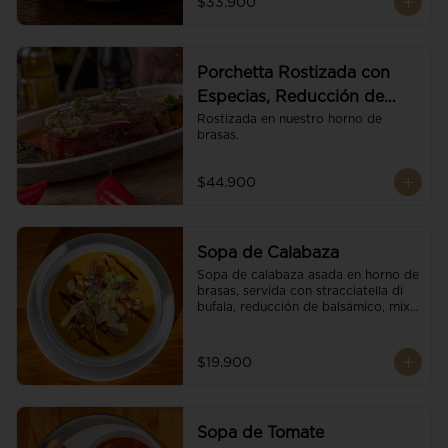
$33.900
Porchetta Rostizada con
Especias, Reducción de
Panela y Vino
Rostizada en nuestro horno de 
brasas.
$44.900
Sopa de Calabaza
Sopa de calabaza asada en horno de 
brasas, servida con stracciatella di 
bufala, reducción de balsámico, mix 
de nueces y brotes orgánicos.
$19.900
Sopa de Tomate