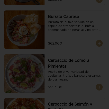
Burrata Caprese
Burrata de bufala servida en un 
espejo de stracciatella di bufala, 
acompañada de peras al vino tinto, 
tomates deshidratados, pan 
baguette, brotes orgánicos, salsa 
pesto y reducción de balsámico.
$62.900
Carpaccio de Lomo 3
Pimientas
Aceite de oliva, variedad de 
aceitunas, trufa, albahaca y escamas 
de parmesano.
$59.900
Carpaccio de Salmón y