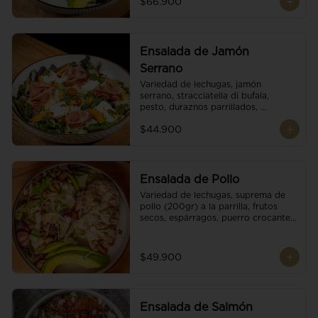
$66.900
reducción de balsámico.
Ensalada de Jamón
Serrano
Variedad de lechugas, jamón 
serrano, stracciatella di bufala, 
pesto, duraznos parrillados, 
aguacate, escamas de parmesano, 
$44.900
tomate cherry y vinagreta 
balsámico.
Ensalada de Pollo
Variedad de lechugas, suprema de 
pollo (200gr) a la parrilla, frutos 
secos, espárragos, puerro crocante, 
tomate cherry, aguacate, escamas 
de parmesano y reducción de 
balsámico.
$49.900
Ensalada de Salmón