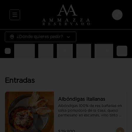
Abrir menu de navegación
Login
¿Dónde quieres pedir?
Entradas
Pastas
Carnes
Pizzas
Guarniciones
E
Entradas
Albóndigas Italianas
Albóndigas 100% de res bañadas en 
salsa pomodoro de la casa, queso 
parmesano en escamas, vino tinto y 
brotes orgánicos acompañadas de 
pan baguette.
$29.900