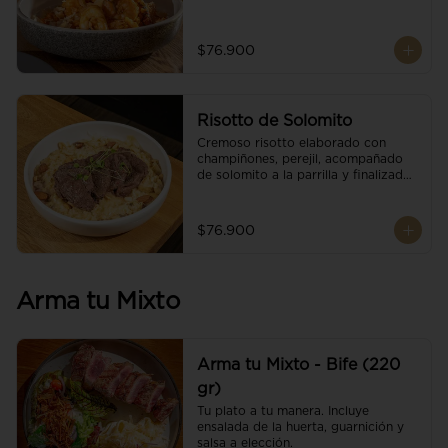
$76.900
Risotto de Solomito
Cremoso risotto elaborado con 
champiñones, perejil, acompañado 
de solomito a la parrilla y finalizado 
con mix de nueces y brotes 
orgánicos.
$76.900
Arma tu Mixto
Arma tu Mixto - Bife (220
gr)
Tu plato a tu manera. Incluye 
ensalada de la huerta, guarnición y 
salsa a elección.