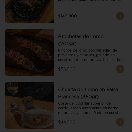
de brasas dándole un sabor 
ahumado profundo. Finalizado con 
cristales de sal y mantequilla de ajo 
$149.900
y pimientos. Dos guarniciones a 
elección
Brochetas de Lomo
(200gr)
Pinchos de lomo con variedad de 
pimientos y cebollas, grillado en 
nuestro horno de brasas, finalizado 
con cristales de sal. Acompañado de 
$56.900
salsa criolla.
Chuleta de Lomo en Salsa
Francesa (350gr)
Corte del costillar superior del 
cerdo, asado lentamente en horno 
de brasas y acompañado en nuestra 
exclusiva salsa francesa.
$44.900