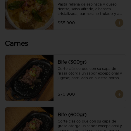
Pasta rellena de espinaca y queso 
ricotta, salsa alfredo, albahaca 
cristalizada, parmesano trufado y ajo 
negro.
$55.900
Carnes
Bife (300gr)
Corte clásico que con su capa de 
grasa otorga un sabor excepcional y 
jugoso; parrillado en nuestro horno 
de brasas dándole un sabor 
ahumado profundo. Finalizado con 
cristales de sal y mantequilla de ajo 
$70.900
y pimientos. Una guarnición a 
elección
Bife (600gr)
Corte clásico que con su capa de 
grasa otorga un sabor excepcional y 
jugoso; parrillado en nuestro horno 