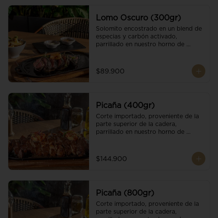
Lomo Oscuro (300gr)
Solomito encostrado en un blend de 
especias y carbón activado, 
parrillado en nuestro horno de 
brasas dándole un sabor único; 
finalizando con cristales de sal y 
mantequilla de ajo y pimientos. 
$89.900
Acompañado de salsa criolla y una 
guarnición a elección
Picaña (400gr)
Corte importado, proveniente de la 
parte superior de la cadera, 
parrillado en nuestro horno de 
brasas, finalizado con cristales de sal 
y mantequilla de ajo y pimientos. 
Acompañado de salsa criolla de la 
$144.900
casa.
Picaña (800gr)
Corte importado, proveniente de la 
parte superior de la cadera, 