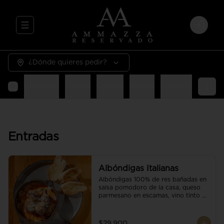
Abrir menu de navegación
Login
¿Dónde quieres pedir?
Entradas
Pastas
Carnes
Pizzas
Guarniciones
E
Entradas
Albóndigas Italianas
Albóndigas 100% de res bañadas en 
salsa pomodoro de la casa, queso 
parmesano en escamas, vino tinto y 
brotes orgánicos acompañadas de 
pan baguette.
$29.900