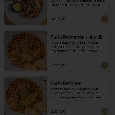
salteado, tocineta, tomates cherrys, 
albahaca fresca y parmesano en 
escamas.
$59.900
Pasta Bolognesa (infantil)
Pasta Fetuccini, elaborada con 
nuestra carne 100% de res , salsa 
promodoro de la casa , brotes 
organicos , y escamas parmesano.
$28.900
Pasta Boloñesa
Pasta Fetuccini, elaborada con 
nuestra carne 100% de res, vino 
tinto, salsa pomodoro de la casa, 
brotes orgánicos y escamas de 
parmesano.
$39.900