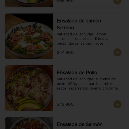
$66.900
reducción de balsámico.
Ensalada de Jamón
Serrano
Variedad de lechugas, jamón 
serrano, stracciatella di bufala, 
pesto, duraznos parrillados, 
aguacate, escamas de parmesano, 
$44.900
tomate cherry y vinagreta 
balsámico.
Ensalada de Pollo
Variedad de lechugas, suprema de 
pollo (200gr) a la parrilla, frutos 
secos, espárragos, puerro crocante, 
tomate cherry, aguacate, escamas 
de parmesano y reducción de 
balsámico.
$49.900
Ensalada de Salmón