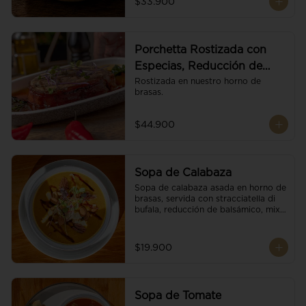
$33.900
Porchetta Rostizada con
Especias, Reducción de
Panela y Vino
Rostizada en nuestro horno de 
brasas.
$44.900
Sopa de Calabaza
Sopa de calabaza asada en horno de 
brasas, servida con stracciatella di 
bufala, reducción de balsámico, mix 
de nueces y brotes orgánicos.
$19.900
Sopa de Tomate