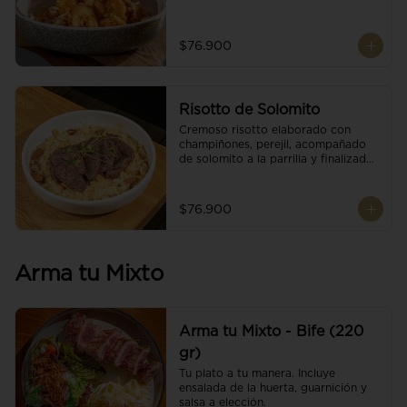
$76.900
Risotto de Solomito
Cremoso risotto elaborado con 
champiñones, perejil, acompañado 
de solomito a la parrilla y finalizado 
con mix de nueces y brotes 
orgánicos.
$76.900
Arma tu Mixto
Arma tu Mixto - Bife (220
gr)
Tu plato a tu manera. Incluye 
ensalada de la huerta, guarnición y 
salsa a elección.