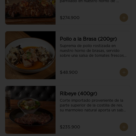
parrillado en nuestro horno de 
brasas, finalizado con cristales de sal 
y mantequilla de ajo y pimientos. 
Acompañado de salsa criolla de la 
$274.900
casa.
Pollo a la Brasa (200gr)
Suprema de pollo rostizada en 
nuestro horno de brasas, servido 
sobre una salsa de tomates frescos y 
hongos salteados. Acompañado a 
una guarnición a elección
$48.900
Ribeye (400gr)
Corte importado proveniente de la 
parte superior de la costilla de res, 
su marmoleo natural aporta un sabor 
intenso y tierno, parrillado en 
nuestro horno de brasas, finalizado 
con cristales de sal y mantequilla de 
$235.900
ajo y pimientos. Acompañado de una 
guarnición