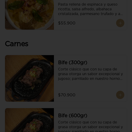
Pasta rellena de espinaca y queso 
ricotta, salsa alfredo, albahaca 
cristalizada, parmesano trufado y ajo 
negro.
$55.900
Carnes
Bife (300gr)
Corte clásico que con su capa de 
grasa otorga un sabor excepcional y 
jugoso; parrillado en nuestro horno 
de brasas dándole un sabor 
ahumado profundo. Finalizado con 
cristales de sal y mantequilla de ajo 
$70.900
y pimientos. Una guarnición a 
elección
Bife (600gr)
Corte clásico que con su capa de 
grasa otorga un sabor excepcional y 
jugoso; parrillado en nuestro horno 