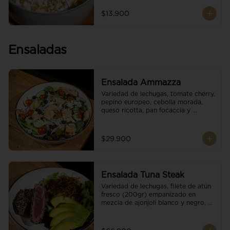
$13.900
Ensaladas
Ensalada Ammazza
Variedad de lechugas, tomate cherry, 
pepino europeo, cebolla morada, 
queso ricotta, pan focaccia y 
vinagreta balsámica
$29.900
Ensalada Tuna Steak
Variedad de lechugas, filete de atún 
fresco (200gr) empanizado en 
mezcla de ajonjolí blanco y negro, 
aguacate, tomate cherry, cebollas 
caramelizadas, escamas de queso 
parmesano, puerro crocante y 