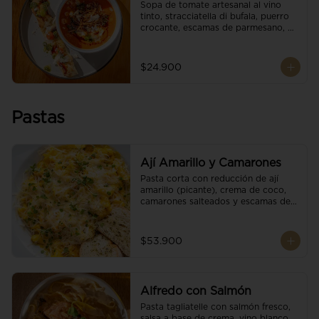
Sopa de tomate artesanal al vino 
tinto, stracciatella di bufala, puerro 
crocante, escamas de parmesano, 
brotes orgánicos, reducción de 
balsámico y salsa pesto. 
Acompañado de un tostón de pan 
$24.900
focaccia.
Pastas
Ají Amarillo y Camarones
Pasta corta con reducción de ají 
amarillo (picante), crema de coco, 
camarones salteados y escamas de 
parmesano.
$53.900
Alfredo con Salmón
Pasta tagliatelle con salmón fresco, 
salsa a base de crema, vino blanco, 