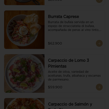
Burrata Caprese
Burrata de bufala servida en un 
espejo de stracciatella di bufala, 
acompañada de peras al vino tinto, 
tomates deshidratados, pan 
baguette, brotes orgánicos, salsa 
pesto y reducción de balsámico.
$62.900
Carpaccio de Lomo 3
Pimientas
Aceite de oliva, variedad de 
aceitunas, trufa, albahaca y escamas 
de parmesano.
$59.900
Carpaccio de Salmón y