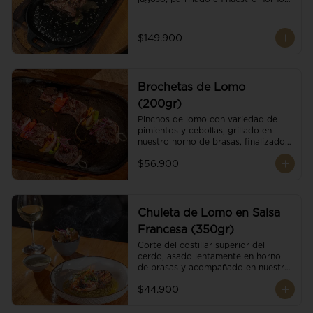
de brasas dándole un sabor 
ahumado profundo. Finalizado con 
cristales de sal y mantequilla de ajo 
$149.900
y pimientos. Dos guarniciones a 
elección
Brochetas de Lomo
(200gr)
Pinchos de lomo con variedad de 
pimientos y cebollas, grillado en 
nuestro horno de brasas, finalizado 
con cristales de sal. Acompañado de 
$56.900
salsa criolla.
Chuleta de Lomo en Salsa
Francesa (350gr)
Corte del costillar superior del 
cerdo, asado lentamente en horno 
de brasas y acompañado en nuestra 
exclusiva salsa francesa.
$44.900