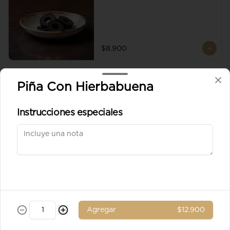
$8.900
Aceituna verde entera
Piña Con Hierbabuena
Instrucciones especiales
$8.900
Ad. Solomito
Agregar
$12.900