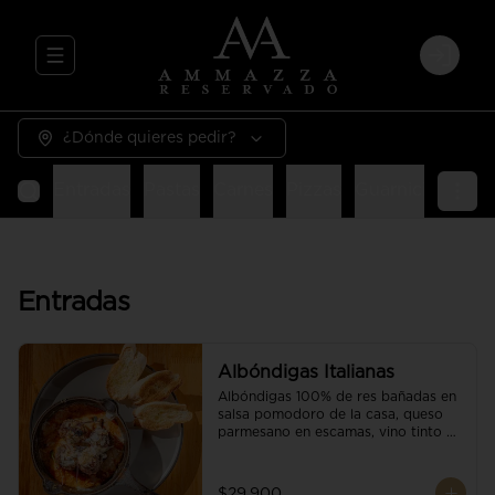
Abrir menu de navegación
Login
¿Dónde quieres pedir?
Entradas
Pastas
Carnes
Pizzas
Guarniciones
E
Entradas
Albóndigas Italianas
Albóndigas 100% de res bañadas en 
salsa pomodoro de la casa, queso 
parmesano en escamas, vino tinto y 
brotes orgánicos acompañadas de 
pan baguette.
$29.900