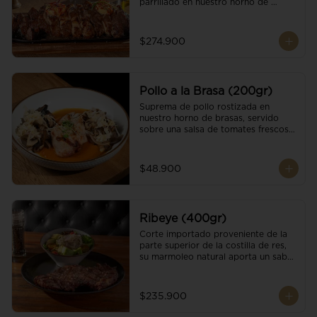
parrillado en nuestro horno de 
brasas, finalizado con cristales de sal 
y mantequilla de ajo y pimientos. 
Acompañado de salsa criolla de la 
$274.900
casa.
Pollo a la Brasa (200gr)
Suprema de pollo rostizada en 
nuestro horno de brasas, servido 
sobre una salsa de tomates frescos y 
hongos salteados. Acompañado a 
una guarnición a elección
$48.900
Ribeye (400gr)
Corte importado proveniente de la 
parte superior de la costilla de res, 
su marmoleo natural aporta un sabor 
intenso y tierno, parrillado en 
nuestro horno de brasas, finalizado 
con cristales de sal y mantequilla de 
$235.900
ajo y pimientos. Acompañado de una 
guarnición