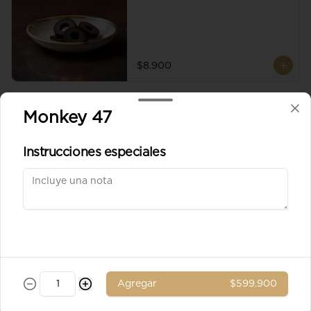
$8.900
Aceituna verde entera
Monkey 47
Instrucciones especiales
$8.900
Ad. Solomito
Agregar
$599.900