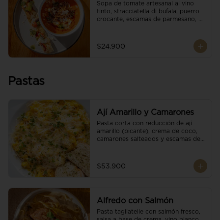
Sopa de tomate artesanal al vino 
tinto, stracciatella di bufala, puerro 
crocante, escamas de parmesano, 
brotes orgánicos, reducción de 
balsámico y salsa pesto. 
Acompañado de un tostón de pan 
$24.900
focaccia.
Pastas
Ají Amarillo y Camarones
Pasta corta con reducción de ají 
amarillo (picante), crema de coco, 
camarones salteados y escamas de 
parmesano.
$53.900
Alfredo con Salmón
Pasta tagliatelle con salmón fresco, 
salsa a base de crema, vino blanco, 