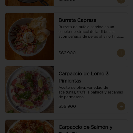
Burrata Caprese
Burrata de bufala servida en un 
espejo de stracciatella di bufala, 
acompañada de peras al vino tinto, 
tomates deshidratados, pan 
baguette, brotes orgánicos, salsa 
pesto y reducción de balsámico.
$62.900
Carpaccio de Lomo 3
Pimientas
Aceite de oliva, variedad de 
aceitunas, trufa, albahaca y escamas 
de parmesano.
$59.900
Carpaccio de Salmón y