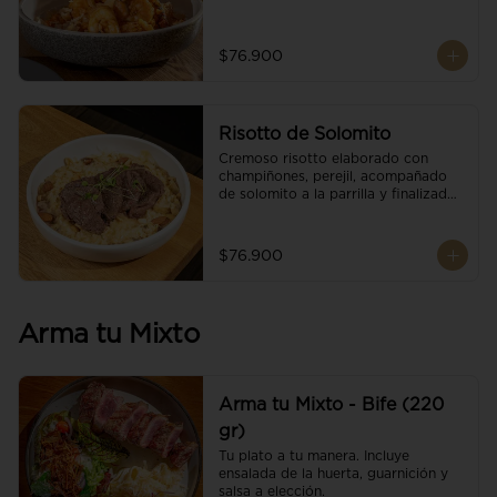
$76.900
Risotto de Solomito
Cremoso risotto elaborado con 
champiñones, perejil, acompañado 
de solomito a la parrilla y finalizado 
con mix de nueces y brotes 
orgánicos.
$76.900
Arma tu Mixto
Arma tu Mixto - Bife (220
gr)
Tu plato a tu manera. Incluye 
ensalada de la huerta, guarnición y 
salsa a elección.