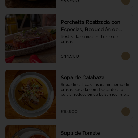
$33.900
Porchetta Rostizada con
Especias, Reducción de
Panela y Vino
Rostizada en nuestro horno de 
brasas.
$44.900
Sopa de Calabaza
Sopa de calabaza asada en horno de 
brasas, servida con stracciatella di 
bufala, reducción de balsámico, mix 
de nueces y brotes orgánicos.
$19.900
Sopa de Tomate