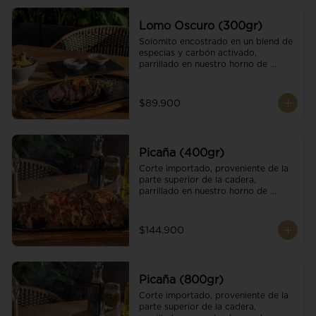
Lomo Oscuro (300gr)
Solomito encostrado en un blend de 
especias y carbón activado, 
parrillado en nuestro horno de 
brasas dándole un sabor único; 
finalizando con cristales de sal y 
mantequilla de ajo y pimientos. 
$89.900
Acompañado de salsa criolla y una 
guarnición a elección
Picaña (400gr)
Corte importado, proveniente de la 
parte superior de la cadera, 
parrillado en nuestro horno de 
brasas, finalizado con cristales de sal 
y mantequilla de ajo y pimientos. 
Acompañado de salsa criolla de la 
$144.900
casa.
Picaña (800gr)
Corte importado, proveniente de la 
parte superior de la cadera, 