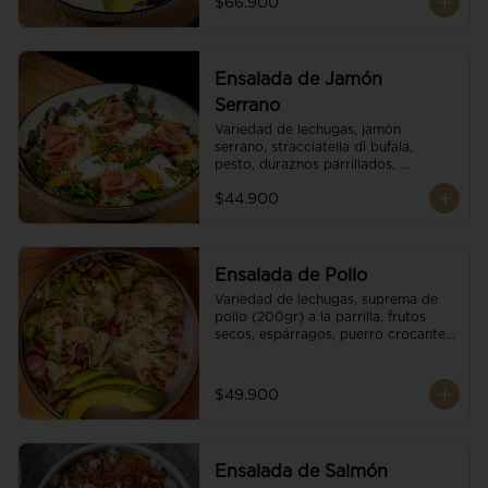
$66.900
reducción de balsámico.
Ensalada de Jamón
Serrano
Variedad de lechugas, jamón 
serrano, stracciatella di bufala, 
pesto, duraznos parrillados, 
aguacate, escamas de parmesano, 
$44.900
tomate cherry y vinagreta 
balsámico.
Ensalada de Pollo
Variedad de lechugas, suprema de 
pollo (200gr) a la parrilla, frutos 
secos, espárragos, puerro crocante, 
tomate cherry, aguacate, escamas 
de parmesano y reducción de 
balsámico.
$49.900
Ensalada de Salmón