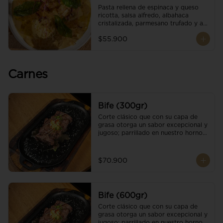
Pasta rellena de espinaca y queso 
ricotta, salsa alfredo, albahaca 
cristalizada, parmesano trufado y ajo 
negro.
$55.900
Carnes
Bife (300gr)
Corte clásico que con su capa de 
grasa otorga un sabor excepcional y 
jugoso; parrillado en nuestro horno 
de brasas dándole un sabor 
ahumado profundo. Finalizado con 
cristales de sal y mantequilla de ajo 
$70.900
y pimientos. Una guarnición a 
elección
Bife (600gr)
Corte clásico que con su capa de 
grasa otorga un sabor excepcional y 
jugoso; parrillado en nuestro horno 