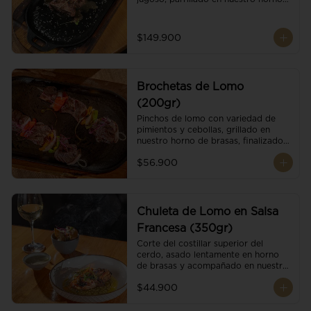
de brasas dándole un sabor 
ahumado profundo. Finalizado con 
cristales de sal y mantequilla de ajo 
$149.900
y pimientos. Dos guarniciones a 
elección
Brochetas de Lomo
(200gr)
Pinchos de lomo con variedad de 
pimientos y cebollas, grillado en 
nuestro horno de brasas, finalizado 
con cristales de sal. Acompañado de 
$56.900
salsa criolla.
Chuleta de Lomo en Salsa
Francesa (350gr)
Corte del costillar superior del 
cerdo, asado lentamente en horno 
de brasas y acompañado en nuestra 
exclusiva salsa francesa.
$44.900