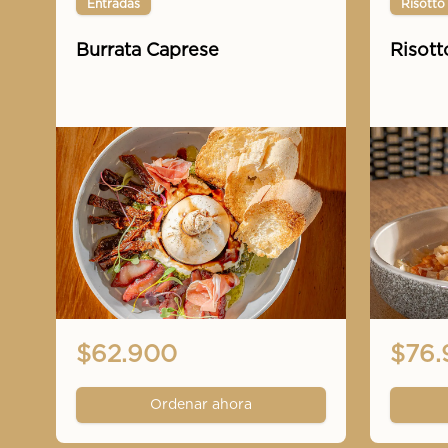
Entradas
Risotto
Burrata Caprese
Risott
$62.900
$76.
Ordenar ahora