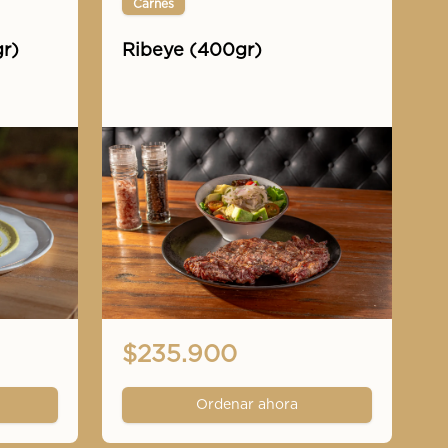
Carnes
gr)
Ribeye (400gr)
$235.900
Ordenar ahora