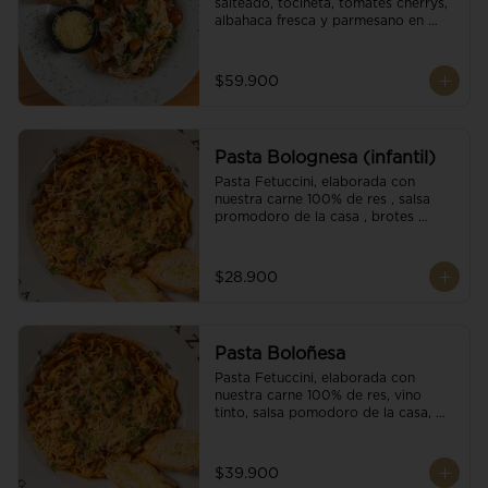
salteado, tocineta, tomates cherrys, 
albahaca fresca y parmesano en 
escamas.
$59.900
Pasta Bolognesa (infantil)
Pasta Fetuccini, elaborada con 
nuestra carne 100% de res , salsa 
promodoro de la casa , brotes 
organicos , y escamas parmesano.
$28.900
Pasta Boloñesa
Pasta Fetuccini, elaborada con 
nuestra carne 100% de res, vino 
tinto, salsa pomodoro de la casa, 
brotes orgánicos y escamas de 
parmesano.
$39.900