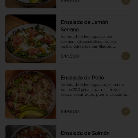
$66.900
reducción de balsámico.
Ensalada de Jamón
Serrano
Variedad de lechugas, jamón 
serrano, stracciatella di bufala, 
pesto, duraznos parrillados, 
aguacate, escamas de parmesano, 
$44.900
tomate cherry y vinagreta 
balsámico.
Ensalada de Pollo
Variedad de lechugas, suprema de 
pollo (200gr) a la parrilla, frutos 
secos, espárragos, puerro crocante, 
tomate cherry, aguacate, escamas 
de parmesano y reducción de 
balsámico.
$49.900
Ensalada de Salmón