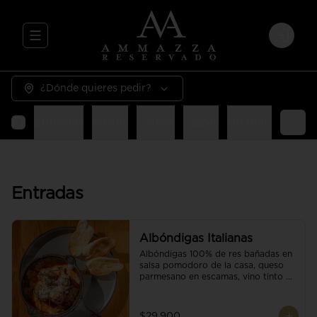
Abrir menu de navegación
Login
¿Dónde quieres pedir?
Entradas
Pastas
Carnes
Pizzas
Guarniciones
E
Entradas
Albóndigas Italianas
Albóndigas 100% de res bañadas en 
salsa pomodoro de la casa, queso 
parmesano en escamas, vino tinto y 
brotes orgánicos acompañadas de 
pan baguette.
$29.900