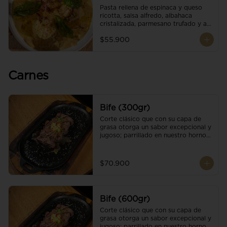
Pasta rellena de espinaca y queso 
ricotta, salsa alfredo, albahaca 
cristalizada, parmesano trufado y ajo 
negro.
$55.900
Carnes
Bife (300gr)
Corte clásico que con su capa de 
grasa otorga un sabor excepcional y 
jugoso; parrillado en nuestro horno 
de brasas dándole un sabor 
ahumado profundo. Finalizado con 
cristales de sal y mantequilla de ajo 
$70.900
y pimientos. Una guarnición a 
elección
Bife (600gr)
Corte clásico que con su capa de 
grasa otorga un sabor excepcional y 
jugoso; parrillado en nuestro horno 