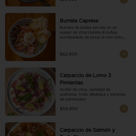
Burrata Caprese
Burrata de bufala servida en un 
espejo de stracciatella di bufala, 
acompañada de peras al vino tinto, 
tomates deshidratados, pan 
baguette, brotes orgánicos, salsa 
pesto y reducción de balsámico.
$62.900
Carpaccio de Lomo 3
Pimientas
Aceite de oliva, variedad de 
aceitunas, trufa, albahaca y escamas 
de parmesano.
$59.900
Carpaccio de Salmón y