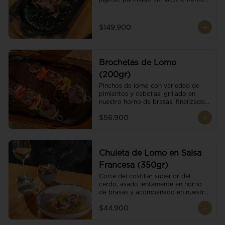
de brasas dándole un sabor 
ahumado profundo. Finalizado con 
cristales de sal y mantequilla de ajo 
$149.900
y pimientos. Dos guarniciones a 
elección
Brochetas de Lomo
(200gr)
Pinchos de lomo con variedad de 
pimientos y cebollas, grillado en 
nuestro horno de brasas, finalizado 
con cristales de sal. Acompañado de 
$56.900
salsa criolla.
Chuleta de Lomo en Salsa
Francesa (350gr)
Corte del costillar superior del 
cerdo, asado lentamente en horno 
de brasas y acompañado en nuestra 
exclusiva salsa francesa.
$44.900