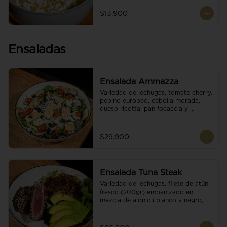
$13.900
Ensaladas
Ensalada Ammazza
Variedad de lechugas, tomate cherry, 
pepino europeo, cebolla morada, 
queso ricotta, pan focaccia y 
vinagreta balsámica
$29.900
Ensalada Tuna Steak
Variedad de lechugas, filete de atún 
fresco (200gr) empanizado en 
mezcla de ajonjolí blanco y negro, 
aguacate, tomate cherry, cebollas 
caramelizadas, escamas de queso 
parmesano, puerro crocante y 