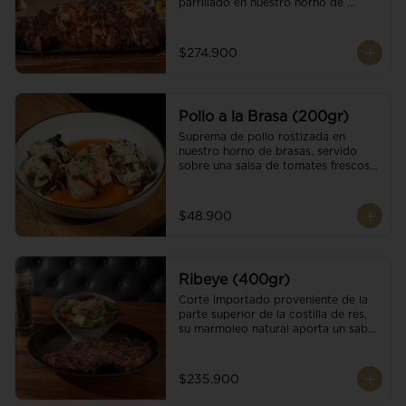
parrillado en nuestro horno de 
brasas, finalizado con cristales de sal 
y mantequilla de ajo y pimientos. 
Acompañado de salsa criolla de la 
$274.900
casa.
Pollo a la Brasa (200gr)
Suprema de pollo rostizada en 
nuestro horno de brasas, servido 
sobre una salsa de tomates frescos y 
hongos salteados. Acompañado a 
una guarnición a elección
$48.900
Ribeye (400gr)
Corte importado proveniente de la 
parte superior de la costilla de res, 
su marmoleo natural aporta un sabor 
intenso y tierno, parrillado en 
nuestro horno de brasas, finalizado 
con cristales de sal y mantequilla de 
$235.900
ajo y pimientos. Acompañado de una 
guarnición