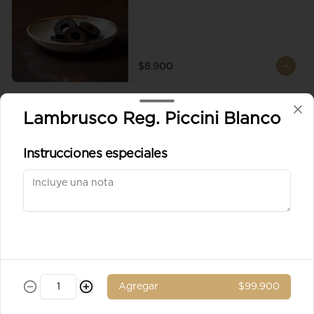
$8.900
Aceituna verde entera
Lambrusco Reg. Piccini Blanco
Instrucciones especiales
$8.900
Ad. Solomito
Agregar
$99.900