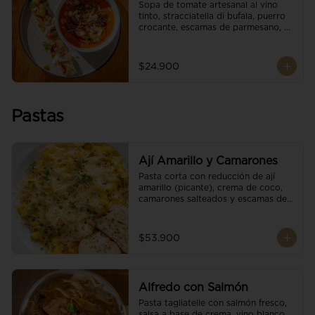
Sopa de tomate artesanal al vino 
tinto, stracciatella di bufala, puerro 
crocante, escamas de parmesano, 
brotes orgánicos, reducción de 
balsámico y salsa pesto. 
Acompañado de un tostón de pan 
$24.900
focaccia.
Pastas
Ají Amarillo y Camarones
Pasta corta con reducción de ají 
amarillo (picante), crema de coco, 
camarones salteados y escamas de 
parmesano.
$53.900
Alfredo con Salmón
Pasta tagliatelle con salmón fresco, 
salsa a base de crema, vino blanco, 