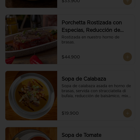
$33.900
Porchetta Rostizada con
Especias, Reducción de
Panela y Vino
Rostizada en nuestro horno de 
brasas.
$44.900
Sopa de Calabaza
Sopa de calabaza asada en horno de 
brasas, servida con stracciatella di 
bufala, reducción de balsámico, mix 
de nueces y brotes orgánicos.
$19.900
Sopa de Tomate