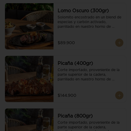
Lomo Oscuro (300gr)
Solomito encostrado en un blend de 
especias y carbón activado, 
parrillado en nuestro horno de 
brasas dándole un sabor único; 
finalizando con cristales de sal y 
mantequilla de ajo y pimientos. 
$89.900
Acompañado de salsa criolla y una 
guarnición a elección
Picaña (400gr)
Corte importado, proveniente de la 
parte superior de la cadera, 
parrillado en nuestro horno de 
brasas, finalizado con cristales de sal 
y mantequilla de ajo y pimientos. 
Acompañado de salsa criolla de la 
$144.900
casa.
Picaña (800gr)
Corte importado, proveniente de la 
parte superior de la cadera, 