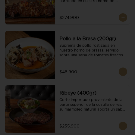
parrillado en nuestro horno de 
brasas, finalizado con cristales de sal 
y mantequilla de ajo y pimientos. 
Acompañado de salsa criolla de la 
$274.900
casa.
Pollo a la Brasa (200gr)
Suprema de pollo rostizada en 
nuestro horno de brasas, servido 
sobre una salsa de tomates frescos y 
hongos salteados. Acompañado a 
una guarnición a elección
$48.900
Ribeye (400gr)
Corte importado proveniente de la 
parte superior de la costilla de res, 
su marmoleo natural aporta un sabor 
intenso y tierno, parrillado en 
nuestro horno de brasas, finalizado 
con cristales de sal y mantequilla de 
$235.900
ajo y pimientos. Acompañado de una 
guarnición