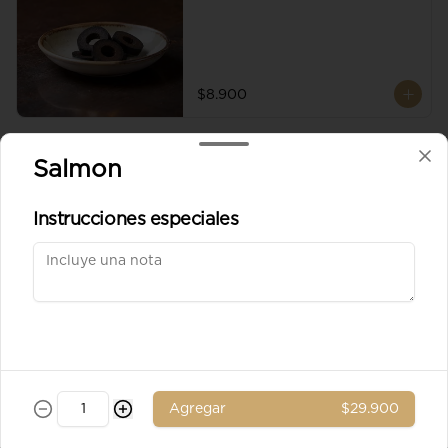
$8.900
Aceituna verde entera
Salmon
Instrucciones especiales
$8.900
Ad. Solomito
Agregar
$29.900