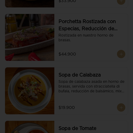
$33.900
Porchetta Rostizada con
Especias, Reducción de
Panela y Vino
Rostizada en nuestro horno de 
brasas.
$44.900
Sopa de Calabaza
Sopa de calabaza asada en horno de 
brasas, servida con stracciatella di 
bufala, reducción de balsámico, mix 
de nueces y brotes orgánicos.
$19.900
Sopa de Tomate