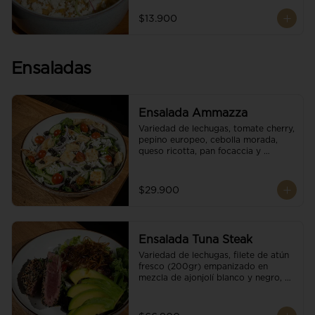
$13.900
Ensaladas
Ensalada Ammazza
Variedad de lechugas, tomate cherry, 
pepino europeo, cebolla morada, 
queso ricotta, pan focaccia y 
vinagreta balsámica
$29.900
Ensalada Tuna Steak
Variedad de lechugas, filete de atún 
fresco (200gr) empanizado en 
mezcla de ajonjolí blanco y negro, 
aguacate, tomate cherry, cebollas 
caramelizadas, escamas de queso 
parmesano, puerro crocante y 