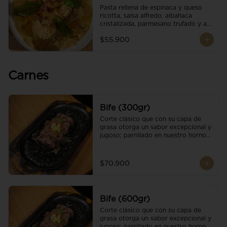
Pasta rellena de espinaca y queso 
ricotta, salsa alfredo, albahaca 
cristalizada, parmesano trufado y ajo 
negro.
$55.900
Carnes
Bife (300gr)
Corte clásico que con su capa de 
grasa otorga un sabor excepcional y 
jugoso; parrillado en nuestro horno 
de brasas dándole un sabor 
ahumado profundo. Finalizado con 
cristales de sal y mantequilla de ajo 
$70.900
y pimientos. Una guarnición a 
elección
Bife (600gr)
Corte clásico que con su capa de 
grasa otorga un sabor excepcional y 
jugoso; parrillado en nuestro horno 