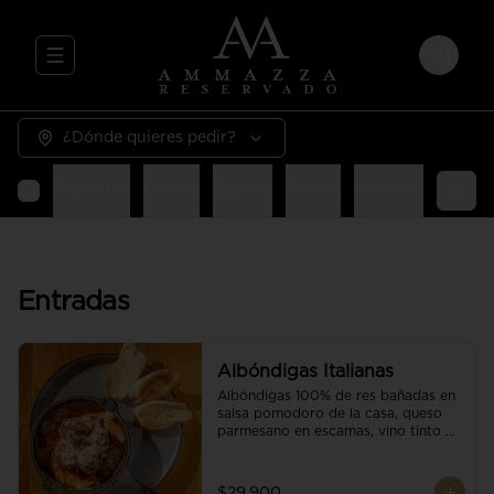
Abrir menu de navegación
Login
¿Dónde quieres pedir?
Entradas
Pastas
Carnes
Pizzas
Guarniciones
E
Entradas
Albóndigas Italianas
Albóndigas 100% de res bañadas en 
salsa pomodoro de la casa, queso 
parmesano en escamas, vino tinto y 
brotes orgánicos acompañadas de 
pan baguette.
$29.900