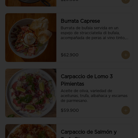
Burrata Caprese
Burrata de bufala servida en un 
espejo de stracciatella di bufala, 
acompañada de peras al vino tinto, 
tomates deshidratados, pan 
baguette, brotes orgánicos, salsa 
pesto y reducción de balsámico.
$62.900
Carpaccio de Lomo 3
Pimientas
Aceite de oliva, variedad de 
aceitunas, trufa, albahaca y escamas 
de parmesano.
$59.900
Carpaccio de Salmón y