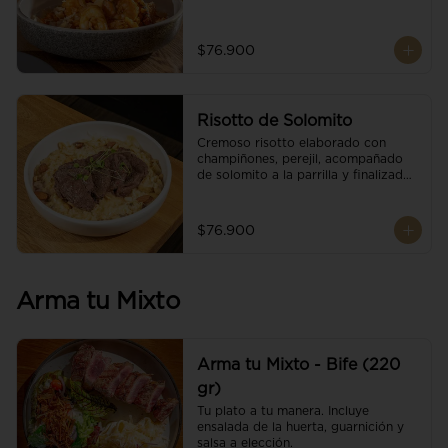
$76.900
Risotto de Solomito
Cremoso risotto elaborado con 
champiñones, perejil, acompañado 
de solomito a la parrilla y finalizado 
con mix de nueces y brotes 
orgánicos.
$76.900
Arma tu Mixto
Arma tu Mixto - Bife (220
gr)
Tu plato a tu manera. Incluye 
ensalada de la huerta, guarnición y 
salsa a elección.