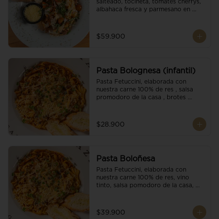
salteado, tocineta, tomates cherrys, 
albahaca fresca y parmesano en 
escamas.
$59.900
Pasta Bolognesa (infantil)
Pasta Fetuccini, elaborada con 
nuestra carne 100% de res , salsa 
promodoro de la casa , brotes 
organicos , y escamas parmesano.
$28.900
Pasta Boloñesa
Pasta Fetuccini, elaborada con 
nuestra carne 100% de res, vino 
tinto, salsa pomodoro de la casa, 
brotes orgánicos y escamas de 
parmesano.
$39.900