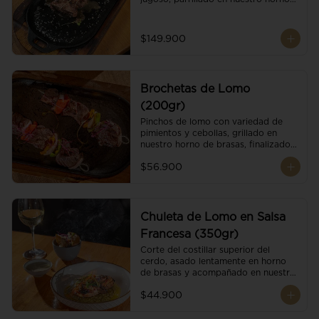
de brasas dándole un sabor 
ahumado profundo. Finalizado con 
cristales de sal y mantequilla de ajo 
$149.900
y pimientos. Dos guarniciones a 
elección
Brochetas de Lomo
(200gr)
Pinchos de lomo con variedad de 
pimientos y cebollas, grillado en 
nuestro horno de brasas, finalizado 
con cristales de sal. Acompañado de 
$56.900
salsa criolla.
Chuleta de Lomo en Salsa
Francesa (350gr)
Corte del costillar superior del 
cerdo, asado lentamente en horno 
de brasas y acompañado en nuestra 
exclusiva salsa francesa.
$44.900