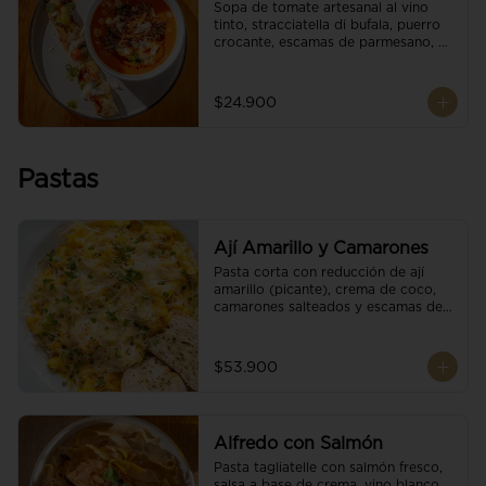
Sopa de tomate artesanal al vino 
tinto, stracciatella di bufala, puerro 
crocante, escamas de parmesano, 
brotes orgánicos, reducción de 
balsámico y salsa pesto. 
Acompañado de un tostón de pan 
$24.900
focaccia.
Pastas
Ají Amarillo y Camarones
Pasta corta con reducción de ají 
amarillo (picante), crema de coco, 
camarones salteados y escamas de 
parmesano.
$53.900
Alfredo con Salmón
Pasta tagliatelle con salmón fresco, 
salsa a base de crema, vino blanco, 