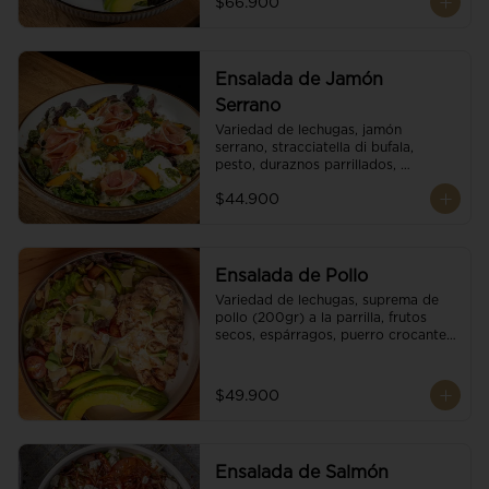
$66.900
reducción de balsámico.
Ensalada de Jamón
Serrano
Variedad de lechugas, jamón 
serrano, stracciatella di bufala, 
pesto, duraznos parrillados, 
aguacate, escamas de parmesano, 
$44.900
tomate cherry y vinagreta 
balsámico.
Ensalada de Pollo
Variedad de lechugas, suprema de 
pollo (200gr) a la parrilla, frutos 
secos, espárragos, puerro crocante, 
tomate cherry, aguacate, escamas 
de parmesano y reducción de 
balsámico.
$49.900
Ensalada de Salmón