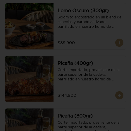
Lomo Oscuro (300gr)
Solomito encostrado en un blend de 
especias y carbón activado, 
parrillado en nuestro horno de 
brasas dándole un sabor único; 
finalizando con cristales de sal y 
mantequilla de ajo y pimientos. 
$89.900
Acompañado de salsa criolla y una 
guarnición a elección
Picaña (400gr)
Corte importado, proveniente de la 
parte superior de la cadera, 
parrillado en nuestro horno de 
brasas, finalizado con cristales de sal 
y mantequilla de ajo y pimientos. 
Acompañado de salsa criolla de la 
$144.900
casa.
Picaña (800gr)
Corte importado, proveniente de la 
parte superior de la cadera, 