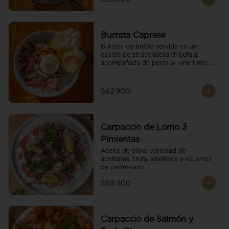
Burrata Caprese
Burrata de bufala servida en un 
espejo de stracciatella di bufala, 
acompañada de peras al vino tinto, 
tomates deshidratados, pan 
baguette, brotes orgánicos, salsa 
pesto y reducción de balsámico.
$62.900
Carpaccio de Lomo 3
Pimientas
Aceite de oliva, variedad de 
aceitunas, trufa, albahaca y escamas 
de parmesano.
$59.900
Carpaccio de Salmón y