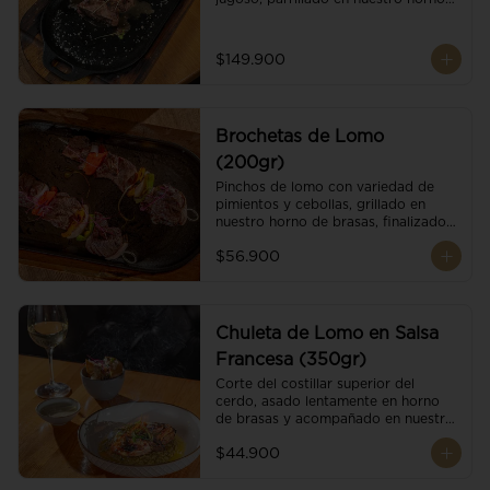
de brasas dándole un sabor 
ahumado profundo. Finalizado con 
cristales de sal y mantequilla de ajo 
$149.900
y pimientos. Dos guarniciones a 
elección
Brochetas de Lomo
(200gr)
Pinchos de lomo con variedad de 
pimientos y cebollas, grillado en 
nuestro horno de brasas, finalizado 
con cristales de sal. Acompañado de 
$56.900
salsa criolla.
Chuleta de Lomo en Salsa
Francesa (350gr)
Corte del costillar superior del 
cerdo, asado lentamente en horno 
de brasas y acompañado en nuestra 
exclusiva salsa francesa.
$44.900