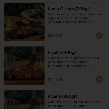
Lomo Oscuro (300gr)
Solomito encostrado en un blend de 
especias y carbón activado, 
parrillado en nuestro horno de 
brasas dándole un sabor único; 
finalizando con cristales de sal y 
mantequilla de ajo y pimientos. 
$89.900
Acompañado de salsa criolla y una 
guarnición a elección
Picaña (400gr)
Corte importado, proveniente de la 
parte superior de la cadera, 
parrillado en nuestro horno de 
brasas, finalizado con cristales de sal 
y mantequilla de ajo y pimientos. 
Acompañado de salsa criolla de la 
$144.900
casa.
Picaña (800gr)
Corte importado, proveniente de la 
parte superior de la cadera, 