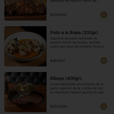
parrillado en nuestro horno de 
brasas, finalizado con cristales de sal 
y mantequilla de ajo y pimientos. 
Acompañado de salsa criolla de la 
$274.900
casa.
Pollo a la Brasa (200gr)
Suprema de pollo rostizada en 
nuestro horno de brasas, servido 
sobre una salsa de tomates frescos y 
hongos salteados. Acompañado a 
una guarnición a elección
$48.900
Ribeye (400gr)
Corte importado proveniente de la 
parte superior de la costilla de res, 
su marmoleo natural aporta un sabor 
intenso y tierno, parrillado en 
nuestro horno de brasas, finalizado 
con cristales de sal y mantequilla de 
$235.900
ajo y pimientos. Acompañado de una 
guarnición