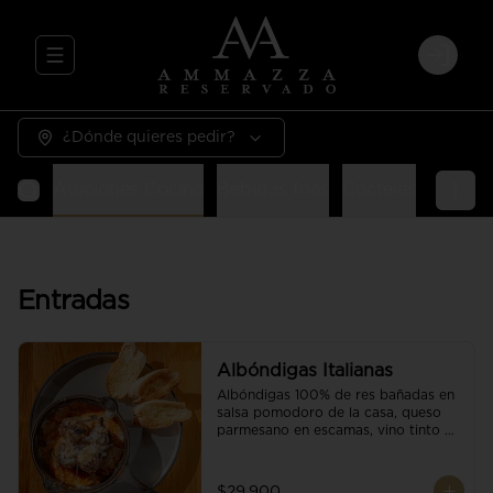
Abrir menu de navegación
Login
¿Dónde quieres pedir?
Entradas
Pastas
Carnes
Pizzas
Guarniciones
E
Entradas
Albóndigas Italianas
Albóndigas 100% de res bañadas en 
salsa pomodoro de la casa, queso 
parmesano en escamas, vino tinto y 
brotes orgánicos acompañadas de 
pan baguette.
$29.900