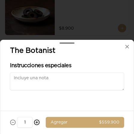
$8.900
Aceituna verde entera
The Botanist
Instrucciones especiales
$8.900
Ad. Solomito
Agregar
$559.900