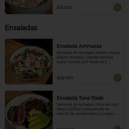
$13.900
Ensaladas
Ensalada Ammazza
Variedad de lechugas, tomate cherry, 
pepino europeo, cebolla morada, 
queso ricotta, pan focaccia y 
vinagreta balsámica
$29.900
Ensalada Tuna Steak
Variedad de lechugas, filete de atún 
fresco (200gr) empanizado en 
mezcla de ajonjolí blanco y negro, 
aguacate, tomate cherry, cebollas 
caramelizadas, escamas de queso 
parmesano, puerro crocante y 