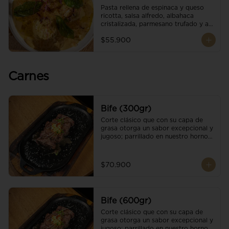
Pasta rellena de espinaca y queso 
ricotta, salsa alfredo, albahaca 
cristalizada, parmesano trufado y ajo 
negro.
$55.900
Carnes
Bife (300gr)
Corte clásico que con su capa de 
grasa otorga un sabor excepcional y 
jugoso; parrillado en nuestro horno 
de brasas dándole un sabor 
ahumado profundo. Finalizado con 
cristales de sal y mantequilla de ajo 
$70.900
y pimientos. Una guarnición a 
elección
Bife (600gr)
Corte clásico que con su capa de 
grasa otorga un sabor excepcional y 
jugoso; parrillado en nuestro horno 