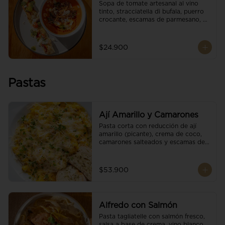
Sopa de tomate artesanal al vino 
tinto, stracciatella di bufala, puerro 
crocante, escamas de parmesano, 
brotes orgánicos, reducción de 
balsámico y salsa pesto. 
Acompañado de un tostón de pan 
$24.900
focaccia.
Pastas
Ají Amarillo y Camarones
Pasta corta con reducción de ají 
amarillo (picante), crema de coco, 
camarones salteados y escamas de 
parmesano.
$53.900
Alfredo con Salmón
Pasta tagliatelle con salmón fresco, 
salsa a base de crema, vino blanco, 