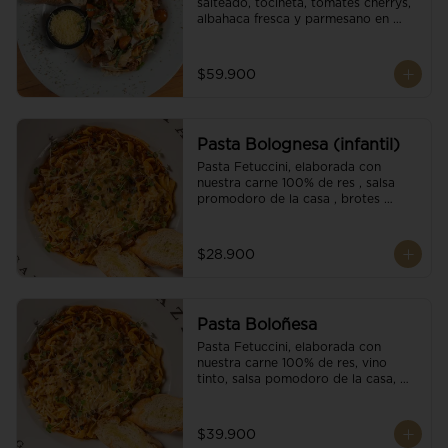
salteado, tocineta, tomates cherrys, 
albahaca fresca y parmesano en 
escamas.
$59.900
Pasta Bolognesa (infantil)
Pasta Fetuccini, elaborada con 
nuestra carne 100% de res , salsa 
promodoro de la casa , brotes 
organicos , y escamas parmesano.
$28.900
Pasta Boloñesa
Pasta Fetuccini, elaborada con 
nuestra carne 100% de res, vino 
tinto, salsa pomodoro de la casa, 
brotes orgánicos y escamas de 
parmesano.
$39.900