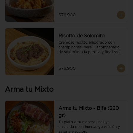
$76.900
Risotto de Solomito
Cremoso risotto elaborado con 
champiñones, perejil, acompañado 
de solomito a la parrilla y finalizado 
con mix de nueces y brotes 
orgánicos.
$76.900
Arma tu Mixto
Arma tu Mixto - Bife (220
gr)
Tu plato a tu manera. Incluye 
ensalada de la huerta, guarnición y 
salsa a elección.