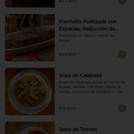
$33.900
Porchetta Rostizada con
Especias, Reducción de
Panela y Vino
Rostizada en nuestro horno de 
brasas.
$44.900
Sopa de Calabaza
Sopa de calabaza asada en horno de 
brasas, servida con stracciatella di 
bufala, reducción de balsámico, mix 
de nueces y brotes orgánicos.
$19.900
Sopa de Tomate