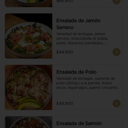
$66.900
reducción de balsámico.
Ensalada de Jamón
Serrano
Variedad de lechugas, jamón 
serrano, stracciatella di bufala, 
pesto, duraznos parrillados, 
aguacate, escamas de parmesano, 
$44.900
tomate cherry y vinagreta 
balsámico.
Ensalada de Pollo
Variedad de lechugas, suprema de 
pollo (200gr) a la parrilla, frutos 
secos, espárragos, puerro crocante, 
tomate cherry, aguacate, escamas 
de parmesano y reducción de 
balsámico.
$49.900
Ensalada de Salmón