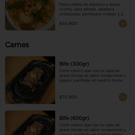
Pasta rellena de espinaca y queso 
ricotta, salsa alfredo, albahaca 
cristalizada, parmesano trufado y ajo 
negro.
$55.900
Carnes
Bife (300gr)
Corte clásico que con su capa de 
grasa otorga un sabor excepcional y 
jugoso; parrillado en nuestro horno 
de brasas dándole un sabor 
ahumado profundo. Finalizado con 
cristales de sal y mantequilla de ajo 
$70.900
y pimientos. Una guarnición a 
elección
Bife (600gr)
Corte clásico que con su capa de 
grasa otorga un sabor excepcional y 
jugoso; parrillado en nuestro horno 