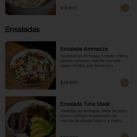
$13.900
Ensaladas
Ensalada Ammazza
Variedad de lechugas, tomate cherry, 
pepino europeo, cebolla morada, 
queso ricotta, pan focaccia y 
vinagreta balsámica
$29.900
Ensalada Tuna Steak
Variedad de lechugas, filete de atún 
fresco (200gr) empanizado en 
mezcla de ajonjolí blanco y negro, 
aguacate, tomate cherry, cebollas 
caramelizadas, escamas de queso 
parmesano, puerro crocante y 