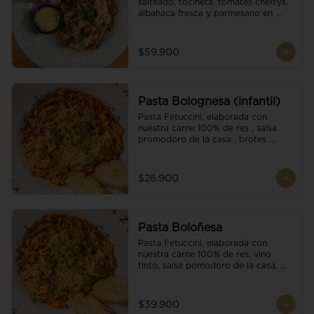
salteado, tocineta, tomates cherrys, 
albahaca fresca y parmesano en 
escamas.
$59.900
Pasta Bolognesa (infantil)
Pasta Fetuccini, elaborada con 
nuestra carne 100% de res , salsa 
promodoro de la casa , brotes 
organicos , y escamas parmesano.
$28.900
Pasta Boloñesa
Pasta Fetuccini, elaborada con 
nuestra carne 100% de res, vino 
tinto, salsa pomodoro de la casa, 
brotes orgánicos y escamas de 
parmesano.
$39.900