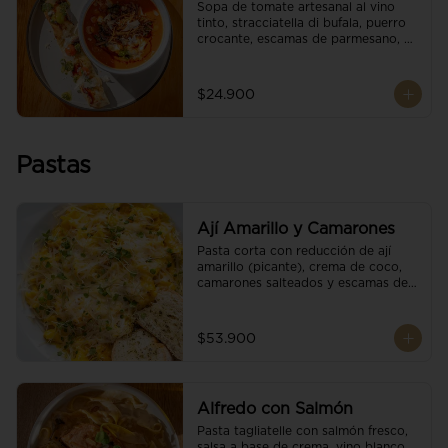
Sopa de tomate artesanal al vino 
tinto, stracciatella di bufala, puerro 
crocante, escamas de parmesano, 
brotes orgánicos, reducción de 
balsámico y salsa pesto. 
Acompañado de un tostón de pan 
$24.900
focaccia.
Pastas
Ají Amarillo y Camarones
Pasta corta con reducción de ají 
amarillo (picante), crema de coco, 
camarones salteados y escamas de 
parmesano.
$53.900
Alfredo con Salmón
Pasta tagliatelle con salmón fresco, 
salsa a base de crema, vino blanco, 