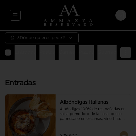
Abrir menu de navegación
Login
¿Dónde quieres pedir?
Entradas
Pastas
Carnes
Pizzas
Guarniciones
E
Entradas
Albóndigas Italianas
Albóndigas 100% de res bañadas en 
salsa pomodoro de la casa, queso 
parmesano en escamas, vino tinto y 
brotes orgánicos acompañadas de 
pan baguette.
$29.900