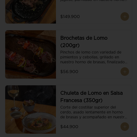
de brasas dándole un sabor 
ahumado profundo. Finalizado con 
cristales de sal y mantequilla de ajo 
$149.900
y pimientos. Dos guarniciones a 
elección
Brochetas de Lomo
(200gr)
Pinchos de lomo con variedad de 
pimientos y cebollas, grillado en 
nuestro horno de brasas, finalizado 
con cristales de sal. Acompañado de 
$56.900
salsa criolla.
Chuleta de Lomo en Salsa
Francesa (350gr)
Corte del costillar superior del 
cerdo, asado lentamente en horno 
de brasas y acompañado en nuestra 
exclusiva salsa francesa.
$44.900