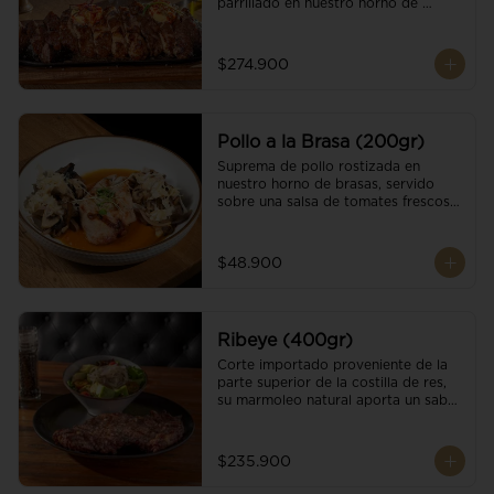
parrillado en nuestro horno de 
brasas, finalizado con cristales de sal 
y mantequilla de ajo y pimientos. 
Acompañado de salsa criolla de la 
$274.900
casa.
Pollo a la Brasa (200gr)
Suprema de pollo rostizada en 
nuestro horno de brasas, servido 
sobre una salsa de tomates frescos y 
hongos salteados. Acompañado a 
una guarnición a elección
$48.900
Ribeye (400gr)
Corte importado proveniente de la 
parte superior de la costilla de res, 
su marmoleo natural aporta un sabor 
intenso y tierno, parrillado en 
nuestro horno de brasas, finalizado 
con cristales de sal y mantequilla de 
$235.900
ajo y pimientos. Acompañado de una 
guarnición