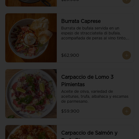
Burrata Caprese
Burrata de bufala servida en un 
espejo de stracciatella di bufala, 
acompañada de peras al vino tinto, 
tomates deshidratados, pan 
baguette, brotes orgánicos, salsa 
pesto y reducción de balsámico.
$62.900
Carpaccio de Lomo 3
Pimientas
Aceite de oliva, variedad de 
aceitunas, trufa, albahaca y escamas 
de parmesano.
$59.900
Carpaccio de Salmón y