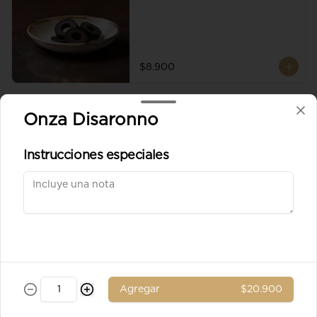
$8.900
Aceituna verde entera
Onza Disaronno
Instrucciones especiales
$8.900
Ad. Solomito
Agregar
$20.900