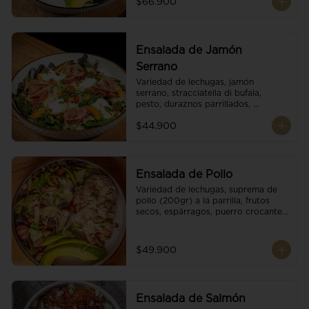
$66.900
reducción de balsámico.
Ensalada de Jamón
Serrano
Variedad de lechugas, jamón 
serrano, stracciatella di bufala, 
pesto, duraznos parrillados, 
aguacate, escamas de parmesano, 
$44.900
tomate cherry y vinagreta 
balsámico.
Ensalada de Pollo
Variedad de lechugas, suprema de 
pollo (200gr) a la parrilla, frutos 
secos, espárragos, puerro crocante, 
tomate cherry, aguacate, escamas 
de parmesano y reducción de 
balsámico.
$49.900
Ensalada de Salmón