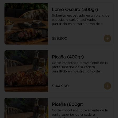
Lomo Oscuro (300gr)
Solomito encostrado en un blend de 
especias y carbón activado, 
parrillado en nuestro horno de 
brasas dándole un sabor único; 
finalizando con cristales de sal y 
mantequilla de ajo y pimientos. 
$89.900
Acompañado de salsa criolla y una 
guarnición a elección
Picaña (400gr)
Corte importado, proveniente de la 
parte superior de la cadera, 
parrillado en nuestro horno de 
brasas, finalizado con cristales de sal 
y mantequilla de ajo y pimientos. 
Acompañado de salsa criolla de la 
$144.900
casa.
Picaña (800gr)
Corte importado, proveniente de la 
parte superior de la cadera, 