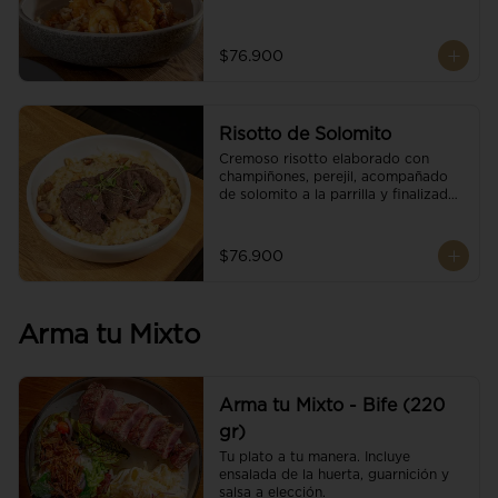
$76.900
Risotto de Solomito
Cremoso risotto elaborado con 
champiñones, perejil, acompañado 
de solomito a la parrilla y finalizado 
con mix de nueces y brotes 
orgánicos.
$76.900
Arma tu Mixto
Arma tu Mixto - Bife (220
gr)
Tu plato a tu manera. Incluye 
ensalada de la huerta, guarnición y 
salsa a elección.