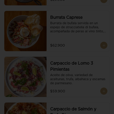
Burrata Caprese
Burrata de bufala servida en un 
espejo de stracciatella di bufala, 
acompañada de peras al vino tinto, 
tomates deshidratados, pan 
baguette, brotes orgánicos, salsa 
pesto y reducción de balsámico.
$62.900
Carpaccio de Lomo 3
Pimientas
Aceite de oliva, variedad de 
aceitunas, trufa, albahaca y escamas 
de parmesano.
$59.900
Carpaccio de Salmón y