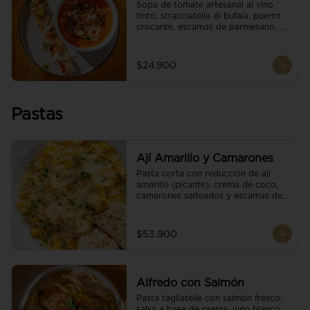
Sopa de tomate artesanal al vino 
tinto, stracciatella di bufala, puerro 
crocante, escamas de parmesano, 
brotes orgánicos, reducción de 
balsámico y salsa pesto. 
Acompañado de un tostón de pan 
$24.900
focaccia.
Pastas
Ají Amarillo y Camarones
Pasta corta con reducción de ají 
amarillo (picante), crema de coco, 
camarones salteados y escamas de 
parmesano.
$53.900
Alfredo con Salmón
Pasta tagliatelle con salmón fresco, 
salsa a base de crema, vino blanco, 