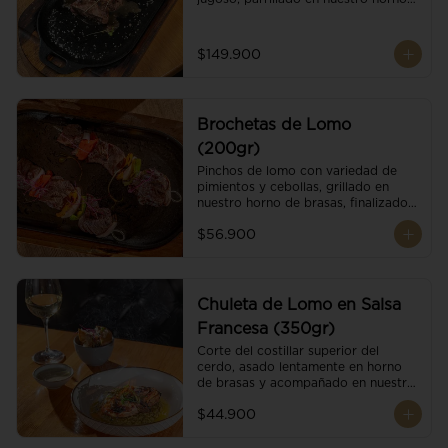
de brasas dándole un sabor 
ahumado profundo. Finalizado con 
cristales de sal y mantequilla de ajo 
$149.900
y pimientos. Dos guarniciones a 
elección
Brochetas de Lomo
(200gr)
Pinchos de lomo con variedad de 
pimientos y cebollas, grillado en 
nuestro horno de brasas, finalizado 
con cristales de sal. Acompañado de 
$56.900
salsa criolla.
Chuleta de Lomo en Salsa
Francesa (350gr)
Corte del costillar superior del 
cerdo, asado lentamente en horno 
de brasas y acompañado en nuestra 
exclusiva salsa francesa.
$44.900