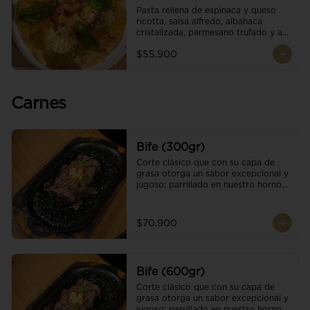
Pasta rellena de espinaca y queso 
ricotta, salsa alfredo, albahaca 
cristalizada, parmesano trufado y ajo 
negro.
$55.900
Carnes
Bife (300gr)
Corte clásico que con su capa de 
grasa otorga un sabor excepcional y 
jugoso; parrillado en nuestro horno 
de brasas dándole un sabor 
ahumado profundo. Finalizado con 
cristales de sal y mantequilla de ajo 
$70.900
y pimientos. Una guarnición a 
elección
Bife (600gr)
Corte clásico que con su capa de 
grasa otorga un sabor excepcional y 
jugoso; parrillado en nuestro horno 