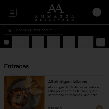
Abrir menu de navegación
Login
¿Dónde quieres pedir?
Entradas
Pastas
Carnes
Pizzas
Guarniciones
E
Entradas
Albóndigas Italianas
Albóndigas 100% de res bañadas en 
salsa pomodoro de la casa, queso 
parmesano en escamas, vino tinto y 
brotes orgánicos acompañadas de 
pan baguette.
$29.900