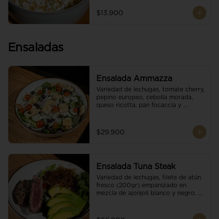
$13.900
Ensaladas
Ensalada Ammazza
Variedad de lechugas, tomate cherry, 
pepino europeo, cebolla morada, 
queso ricotta, pan focaccia y 
vinagreta balsámica
$29.900
Ensalada Tuna Steak
Variedad de lechugas, filete de atún 
fresco (200gr) empanizado en 
mezcla de ajonjolí blanco y negro, 
aguacate, tomate cherry, cebollas 
caramelizadas, escamas de queso 
parmesano, puerro crocante y 