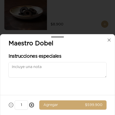
$8.900
Aceituna verde entera
Maestro Dobel
Instrucciones especiales
$8.900
Ad. Solomito
Agregar
$599.900