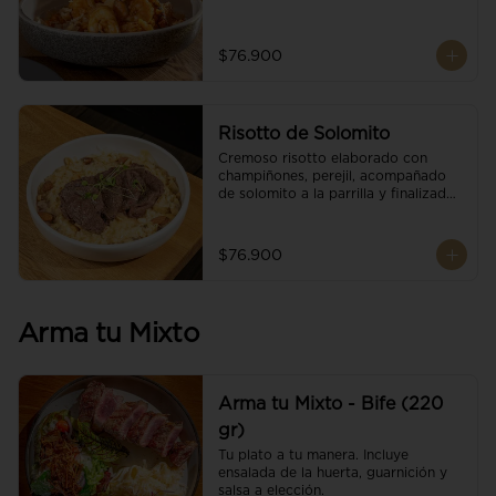
$76.900
Risotto de Solomito
Cremoso risotto elaborado con 
champiñones, perejil, acompañado 
de solomito a la parrilla y finalizado 
con mix de nueces y brotes 
orgánicos.
$76.900
Arma tu Mixto
Arma tu Mixto - Bife (220
gr)
Tu plato a tu manera. Incluye 
ensalada de la huerta, guarnición y 
salsa a elección.