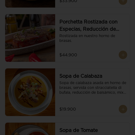
$33.900
Porchetta Rostizada con
Especias, Reducción de
Panela y Vino
Rostizada en nuestro horno de 
brasas.
$44.900
Sopa de Calabaza
Sopa de calabaza asada en horno de 
brasas, servida con stracciatella di 
bufala, reducción de balsámico, mix 
de nueces y brotes orgánicos.
$19.900
Sopa de Tomate