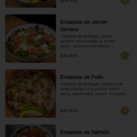
$66.900
reducción de balsámico.
Ensalada de Jamón
Serrano
Variedad de lechugas, jamón 
serrano, stracciatella di bufala, 
pesto, duraznos parrillados, 
aguacate, escamas de parmesano, 
$44.900
tomate cherry y vinagreta 
balsámico.
Ensalada de Pollo
Variedad de lechugas, suprema de 
pollo (200gr) a la parrilla, frutos 
secos, espárragos, puerro crocante, 
tomate cherry, aguacate, escamas 
de parmesano y reducción de 
balsámico.
$49.900
Ensalada de Salmón