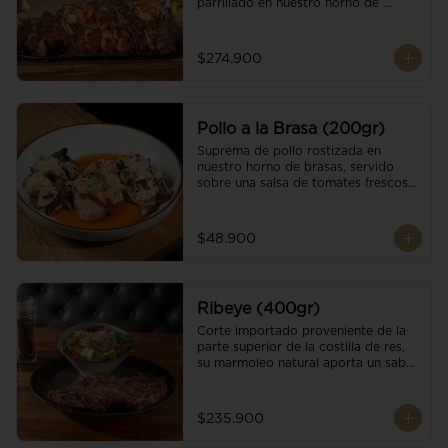
parrillado en nuestro horno de 
brasas, finalizado con cristales de sal 
y mantequilla de ajo y pimientos. 
Acompañado de salsa criolla de la 
$274.900
casa.
Pollo a la Brasa (200gr)
Suprema de pollo rostizada en 
nuestro horno de brasas, servido 
sobre una salsa de tomates frescos y 
hongos salteados. Acompañado a 
una guarnición a elección
$48.900
Ribeye (400gr)
Corte importado proveniente de la 
parte superior de la costilla de res, 
su marmoleo natural aporta un sabor 
intenso y tierno, parrillado en 
nuestro horno de brasas, finalizado 
con cristales de sal y mantequilla de 
$235.900
ajo y pimientos. Acompañado de una 
guarnición