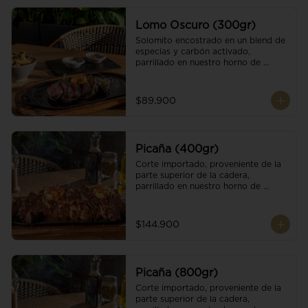
Lomo Oscuro (300gr)
Solomito encostrado en un blend de 
especias y carbón activado, 
parrillado en nuestro horno de 
brasas dándole un sabor único; 
finalizando con cristales de sal y 
mantequilla de ajo y pimientos. 
$89.900
Acompañado de salsa criolla y una 
guarnición a elección
Picaña (400gr)
Corte importado, proveniente de la 
parte superior de la cadera, 
parrillado en nuestro horno de 
brasas, finalizado con cristales de sal 
y mantequilla de ajo y pimientos. 
Acompañado de salsa criolla de la 
$144.900
casa.
Picaña (800gr)
Corte importado, proveniente de la 
parte superior de la cadera, 