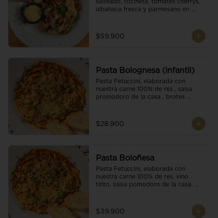
salteado, tocineta, tomates cherrys, 
albahaca fresca y parmesano en 
escamas.
$59.900
Pasta Bolognesa (infantil)
Pasta Fetuccini, elaborada con 
nuestra carne 100% de res , salsa 
promodoro de la casa , brotes 
organicos , y escamas parmesano.
$28.900
Pasta Boloñesa
Pasta Fetuccini, elaborada con 
nuestra carne 100% de res, vino 
tinto, salsa pomodoro de la casa, 
brotes orgánicos y escamas de 
parmesano.
$39.900