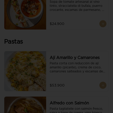
Sopa de tomate artesanal al vino 
tinto, stracciatella di bufala, puerro 
crocante, escamas de parmesano, 
brotes orgánicos, reducción de 
balsámico y salsa pesto. 
Acompañado de un tostón de pan 
$24.900
focaccia.
Pastas
Ají Amarillo y Camarones
Pasta corta con reducción de ají 
amarillo (picante), crema de coco, 
camarones salteados y escamas de 
parmesano.
$53.900
Alfredo con Salmón
Pasta tagliatelle con salmón fresco, 
salsa a base de crema, vino blanco, 