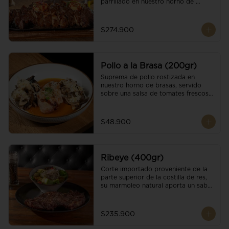
parrillado en nuestro horno de 
brasas, finalizado con cristales de sal 
y mantequilla de ajo y pimientos. 
Acompañado de salsa criolla de la 
$274.900
casa.
Pollo a la Brasa (200gr)
Suprema de pollo rostizada en 
nuestro horno de brasas, servido 
sobre una salsa de tomates frescos y 
hongos salteados. Acompañado a 
una guarnición a elección
$48.900
Ribeye (400gr)
Corte importado proveniente de la 
parte superior de la costilla de res, 
su marmoleo natural aporta un sabor 
intenso y tierno, parrillado en 
nuestro horno de brasas, finalizado 
con cristales de sal y mantequilla de 
$235.900
ajo y pimientos. Acompañado de una 
guarnición