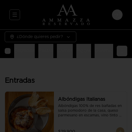
Abrir menu de navegación
Login
¿Dónde quieres pedir?
Entradas
Pastas
Carnes
Pizzas
Guarniciones
E
Entradas
Albóndigas Italianas
Albóndigas 100% de res bañadas en 
salsa pomodoro de la casa, queso 
parmesano en escamas, vino tinto y 
brotes orgánicos acompañadas de 
pan baguette.
$29.900