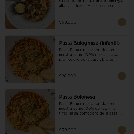
salteado, tocineta, tomates cherrys, 
albahaca fresca y parmesano en 
escamas.
$59.900
Pasta Bolognesa (infantil)
Pasta Fetuccini, elaborada con 
nuestra carne 100% de res , salsa 
promodoro de la casa , brotes 
organicos , y escamas parmesano.
$28.900
Pasta Boloñesa
Pasta Fetuccini, elaborada con 
nuestra carne 100% de res, vino 
tinto, salsa pomodoro de la casa, 
brotes orgánicos y escamas de 
parmesano.
$39.900