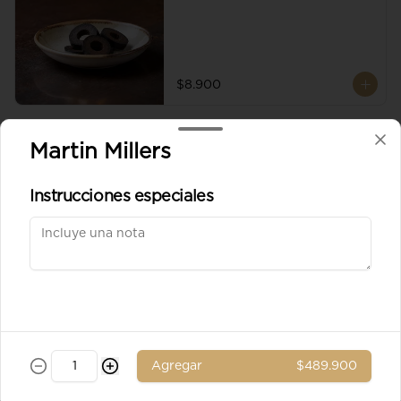
$8.900
Aceituna verde entera
Martin Millers
Instrucciones especiales
$8.900
Ad. Solomito
Agregar
$489.900