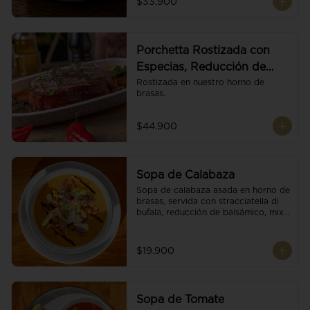
$33.900
Porchetta Rostizada con
Especias, Reducción de
Panela y Vino
Rostizada en nuestro horno de 
brasas.
$44.900
Sopa de Calabaza
Sopa de calabaza asada en horno de 
brasas, servida con stracciatella di 
bufala, reducción de balsámico, mix 
de nueces y brotes orgánicos.
$19.900
Sopa de Tomate