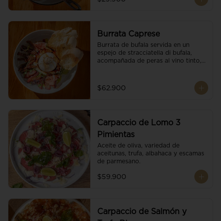
Burrata Caprese
Burrata de bufala servida en un 
espejo de stracciatella di bufala, 
acompañada de peras al vino tinto, 
tomates deshidratados, pan 
baguette, brotes orgánicos, salsa 
pesto y reducción de balsámico.
$62.900
Carpaccio de Lomo 3
Pimientas
Aceite de oliva, variedad de 
aceitunas, trufa, albahaca y escamas 
de parmesano.
$59.900
Carpaccio de Salmón y