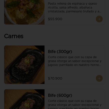
Pasta rellena de espinaca y queso 
ricotta, salsa alfredo, albahaca 
cristalizada, parmesano trufado y ajo 
negro.
$55.900
Carnes
Bife (300gr)
Corte clásico que con su capa de 
grasa otorga un sabor excepcional y 
jugoso; parrillado en nuestro horno 
de brasas dándole un sabor 
ahumado profundo. Finalizado con 
cristales de sal y mantequilla de ajo 
$70.900
y pimientos. Una guarnición a 
elección
Bife (600gr)
Corte clásico que con su capa de 
grasa otorga un sabor excepcional y 
jugoso; parrillado en nuestro horno 