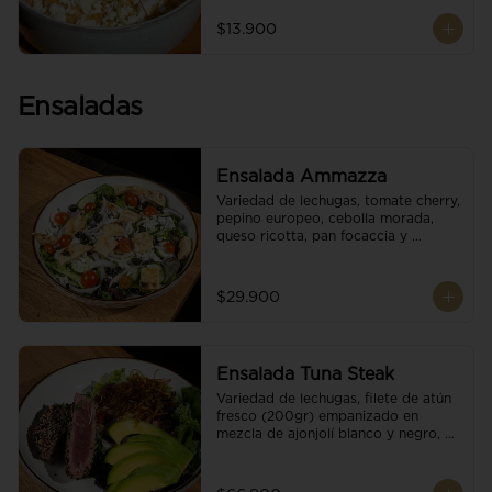
$13.900
Ensaladas
Ensalada Ammazza
Variedad de lechugas, tomate cherry, 
pepino europeo, cebolla morada, 
queso ricotta, pan focaccia y 
vinagreta balsámica
$29.900
Ensalada Tuna Steak
Variedad de lechugas, filete de atún 
fresco (200gr) empanizado en 
mezcla de ajonjolí blanco y negro, 
aguacate, tomate cherry, cebollas 
caramelizadas, escamas de queso 
parmesano, puerro crocante y 