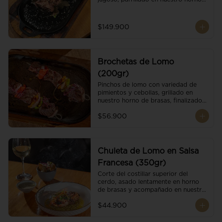
de brasas dándole un sabor 
ahumado profundo. Finalizado con 
cristales de sal y mantequilla de ajo 
$149.900
y pimientos. Dos guarniciones a 
elección
Brochetas de Lomo
(200gr)
Pinchos de lomo con variedad de 
pimientos y cebollas, grillado en 
nuestro horno de brasas, finalizado 
con cristales de sal. Acompañado de 
$56.900
salsa criolla.
Chuleta de Lomo en Salsa
Francesa (350gr)
Corte del costillar superior del 
cerdo, asado lentamente en horno 
de brasas y acompañado en nuestra 
exclusiva salsa francesa.
$44.900