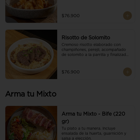
$76.900
Risotto de Solomito
Cremoso risotto elaborado con 
champiñones, perejil, acompañado 
de solomito a la parrilla y finalizado 
con mix de nueces y brotes 
orgánicos.
$76.900
Arma tu Mixto
Arma tu Mixto - Bife (220
gr)
Tu plato a tu manera. Incluye 
ensalada de la huerta, guarnición y 
salsa a elección.