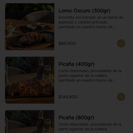
Lomo Oscuro (300gr)
Solomito encostrado en un blend de 
especias y carbón activado, 
parrillado en nuestro horno de 
brasas dándole un sabor único; 
finalizando con cristales de sal y 
mantequilla de ajo y pimientos. 
$89.900
Acompañado de salsa criolla y una 
guarnición a elección
Picaña (400gr)
Corte importado, proveniente de la 
parte superior de la cadera, 
parrillado en nuestro horno de 
brasas, finalizado con cristales de sal 
y mantequilla de ajo y pimientos. 
Acompañado de salsa criolla de la 
$144.900
casa.
Picaña (800gr)
Corte importado, proveniente de la 
parte superior de la cadera, 