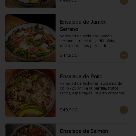
$66.900
reducción de balsámico.
Ensalada de Jamón
Serrano
Variedad de lechugas, jamón 
serrano, stracciatella di bufala, 
pesto, duraznos parrillados, 
aguacate, escamas de parmesano, 
$44.900
tomate cherry y vinagreta 
balsámico.
Ensalada de Pollo
Variedad de lechugas, suprema de 
pollo (200gr) a la parrilla, frutos 
secos, espárragos, puerro crocante, 
tomate cherry, aguacate, escamas 
de parmesano y reducción de 
balsámico.
$49.900
Ensalada de Salmón