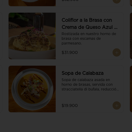
balsámico.
Coliflor a la Brasa con
Crema de Queso Azul y
Vino
Rostizada en nuestro horno de 
brasa con escamas de 
parmesano.
$31.900
Sopa de Calabaza
Sopa de calabaza asada en 
horno de brasas, servida con 
stracciatella di bufala, reducción 
de balsámico, mix de nueces y 
brotes orgánicos.
$19.900