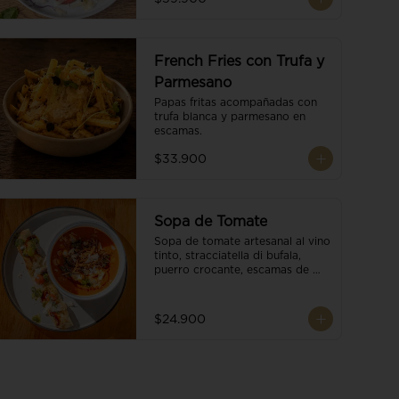
French Fries con Trufa y
Parmesano
Papas fritas acompañadas con 
trufa blanca y parmesano en 
escamas.
$33.900
Sopa de Tomate
Sopa de tomate artesanal al vino 
tinto, stracciatella di bufala, 
puerro crocante, escamas de 
parmesano, brotes orgánicos, 
reducción de balsámico y salsa 
pesto. Acompañado de un 
$24.900
tostón de pan focaccia.