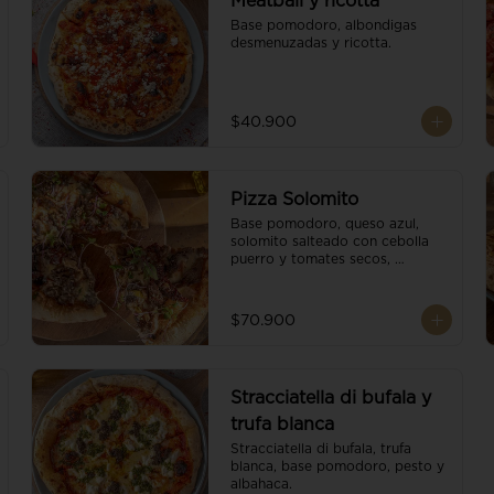
Meatball y ricotta
Base pomodoro, albondigas 
desmenuzadas y ricotta.
$40.900
Pizza Solomito
Base pomodoro, queso azul, 
solomito salteado con cebolla 
puerro y tomates secos, 
coronada con brotes orgánicos.
$70.900
Stracciatella di bufala y
trufa blanca
Stracciatella di bufala, trufa 
blanca, base pomodoro, pesto y 
albahaca.