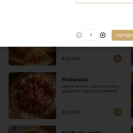
Ananá
Piña, jamon de cerdo, base 
Agrega
pomodoro, escamas de 
parmesano y queso mozzarella.
$35.900
Madurados
Jamón serrano, base pomodoro, 
pepperoni, salami con pimienta.
$53.900