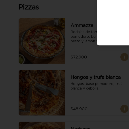
Pizzas
Ammazza
Rodajas de tomate fresco, base 
pomodoro, burrata cremoso, 
pesto y jamón serrano.
$72.900
Hongos y trufa blanca
Hongos, base pomodoro, trufa 
blanca y cebolla.
$48.900