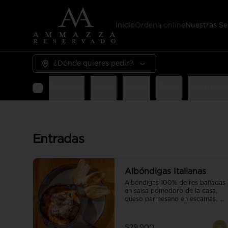
Inicio
Ordena online
Nuestras Se
¿Dónde quieres pedir?
Entradas
Pastas
Carnes
Pizzas
Guarnicio
Entradas
Albóndigas Italianas
Albóndigas 100% de res bañadas 
en salsa pomodoro de la casa, 
queso parmesano en escamas, 
vino tinto y brotes orgánicos 
acompañadas de pan baguette.
$29.900