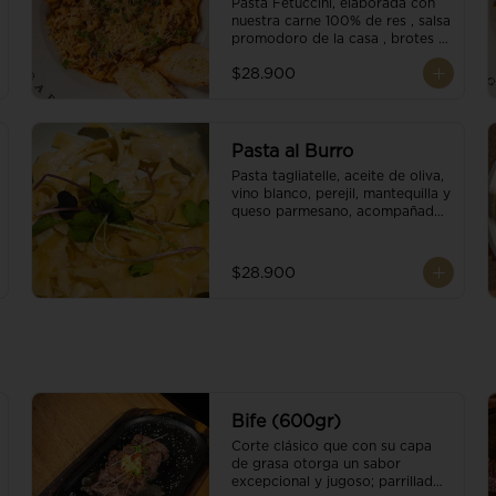
Pasta Fetuccini, elaborada con 
nuestra carne 100% de res , salsa 
promodoro de la casa , brotes 
organicos , y escamas 
$28.900
parmesano.
Pasta al Burro
Pasta tagliatelle, aceite de oliva, 
vino blanco, perejil, mantequilla y 
queso parmesano, acompañado 
con pan fresco.
$28.900
Bife (600gr)
Corte clásico que con su capa 
de grasa otorga un sabor 
excepcional y jugoso; parrillado 