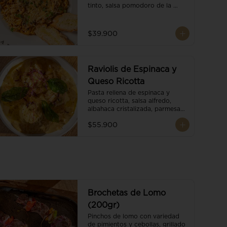
tinto, salsa pomodoro de la 
casa, brotes orgánicos y 
escamas de parmesano.
$39.900
Raviolis de Espinaca y
Queso Ricotta
Pasta rellena de espinaca y 
queso ricotta, salsa alfredo, 
albahaca cristalizada, parmesano 
trufado y ajo negro.
$55.900
Brochetas de Lomo
(200gr)
Pinchos de lomo con variedad 
de pimientos y cebollas, grillado 