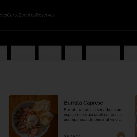
des
Carta
Eventos
Reservas
nes
Ensaladas
Pescados
Risotto
Arma tu Mixto
Adici
Burrata Caprese
Burrata de bufala servida en un 
espejo de stracciatella di bufala, 
acompañada de peras al vino 
tinto, tomates deshidratados, 
pan baguette, brotes orgánicos, 
salsa pesto y reducción de 
$62.900