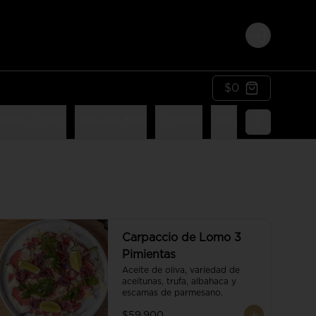
Login
$0
ones Cocina
Bebidas frias
Cócteles
Vinos
Postres
Li
Carpaccio de Lomo 3
Pimientas
Aceite de oliva, variedad de 
aceitunas, trufa, albahaca y 
escamas de parmesano.
$59.900