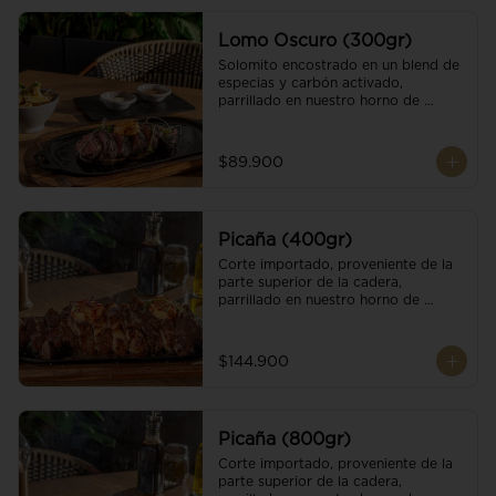
Lomo Oscuro (300gr)
Solomito encostrado en un blend de 
especias y carbón activado, 
parrillado en nuestro horno de 
brasas dándole un sabor único; 
finalizando con cristales de sal y 
mantequilla de ajo y pimientos. 
$89.900
Acompañado de salsa criolla y una 
guarnición a elección
Picaña (400gr)
Corte importado, proveniente de la 
parte superior de la cadera, 
parrillado en nuestro horno de 
brasas, finalizado con cristales de sal 
y mantequilla de ajo y pimientos. 
Acompañado de salsa criolla de la 
$144.900
casa.
Picaña (800gr)
Corte importado, proveniente de la 
parte superior de la cadera, 