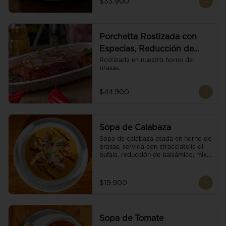
$33.900
Porchetta Rostizada con
Especias, Reducción de
Panela y Vino
Rostizada en nuestro horno de 
brasas.
$44.900
Sopa de Calabaza
Sopa de calabaza asada en horno de 
brasas, servida con stracciatella di 
bufala, reducción de balsámico, mix 
de nueces y brotes orgánicos.
$19.900
Sopa de Tomate