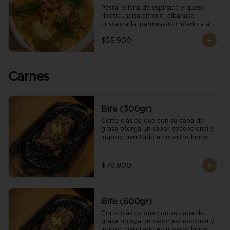
Pasta rellena de espinaca y queso 
ricotta, salsa alfredo, albahaca 
cristalizada, parmesano trufado y ajo 
negro.
$55.900
Carnes
Bife (300gr)
Corte clásico que con su capa de 
grasa otorga un sabor excepcional y 
jugoso; parrillado en nuestro horno 
de brasas dándole un sabor 
ahumado profundo. Finalizado con 
cristales de sal y mantequilla de ajo 
$70.900
y pimientos. Una guarnición a 
elección
Bife (600gr)
Corte clásico que con su capa de 
grasa otorga un sabor excepcional y 
jugoso; parrillado en nuestro horno 