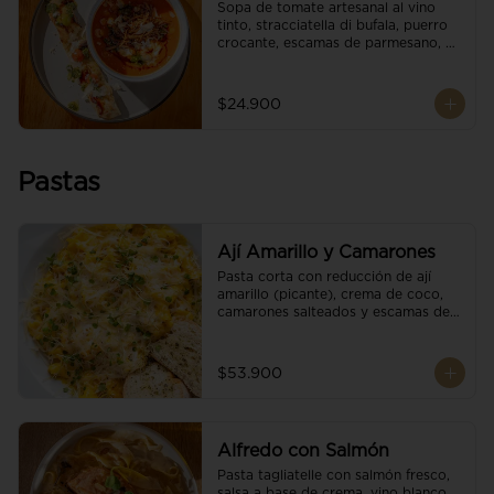
Sopa de tomate artesanal al vino 
tinto, stracciatella di bufala, puerro 
crocante, escamas de parmesano, 
brotes orgánicos, reducción de 
balsámico y salsa pesto. 
Acompañado de un tostón de pan 
$24.900
focaccia.
Pastas
Ají Amarillo y Camarones
Pasta corta con reducción de ají 
amarillo (picante), crema de coco, 
camarones salteados y escamas de 
parmesano.
$53.900
Alfredo con Salmón
Pasta tagliatelle con salmón fresco, 
salsa a base de crema, vino blanco, 