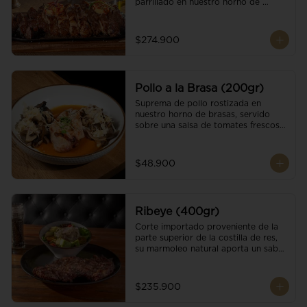
parrillado en nuestro horno de 
brasas, finalizado con cristales de sal 
y mantequilla de ajo y pimientos. 
Acompañado de salsa criolla de la 
$274.900
casa.
Pollo a la Brasa (200gr)
Suprema de pollo rostizada en 
nuestro horno de brasas, servido 
sobre una salsa de tomates frescos y 
hongos salteados. Acompañado a 
una guarnición a elección
$48.900
Ribeye (400gr)
Corte importado proveniente de la 
parte superior de la costilla de res, 
su marmoleo natural aporta un sabor 
intenso y tierno, parrillado en 
nuestro horno de brasas, finalizado 
con cristales de sal y mantequilla de 
$235.900
ajo y pimientos. Acompañado de una 
guarnición