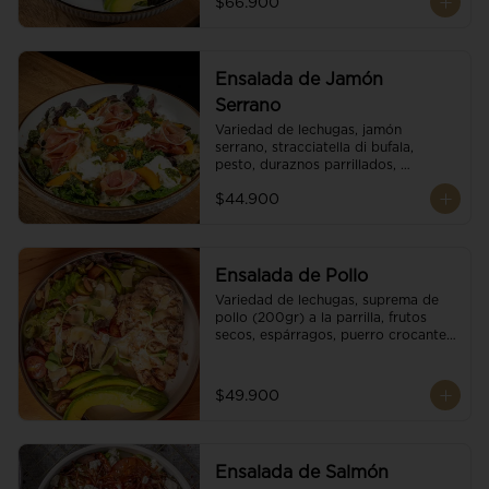
$66.900
reducción de balsámico.
Ensalada de Jamón
Serrano
Variedad de lechugas, jamón 
serrano, stracciatella di bufala, 
pesto, duraznos parrillados, 
aguacate, escamas de parmesano, 
$44.900
tomate cherry y vinagreta 
balsámico.
Ensalada de Pollo
Variedad de lechugas, suprema de 
pollo (200gr) a la parrilla, frutos 
secos, espárragos, puerro crocante, 
tomate cherry, aguacate, escamas 
de parmesano y reducción de 
balsámico.
$49.900
Ensalada de Salmón