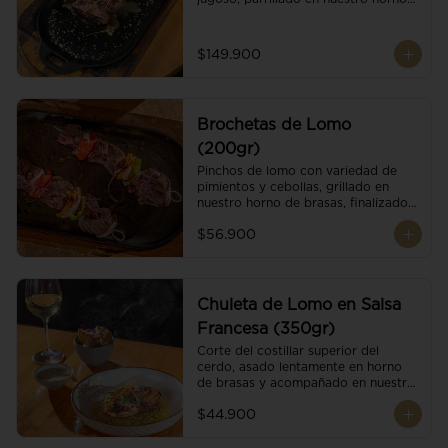
de brasas dándole un sabor 
ahumado profundo. Finalizado con 
cristales de sal y mantequilla de ajo 
$149.900
y pimientos. Dos guarniciones a 
elección
Brochetas de Lomo
(200gr)
Pinchos de lomo con variedad de 
pimientos y cebollas, grillado en 
nuestro horno de brasas, finalizado 
con cristales de sal. Acompañado de 
$56.900
salsa criolla.
Chuleta de Lomo en Salsa
Francesa (350gr)
Corte del costillar superior del 
cerdo, asado lentamente en horno 
de brasas y acompañado en nuestra 
exclusiva salsa francesa.
$44.900