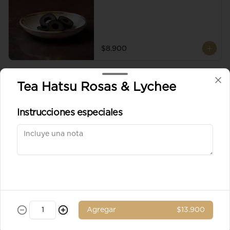
$8.900
Aceituna verde entera
Tea Hatsu Rosas & Lychee
Instrucciones especiales
$8.900
Ad. Solomito
Agregar
$13.900