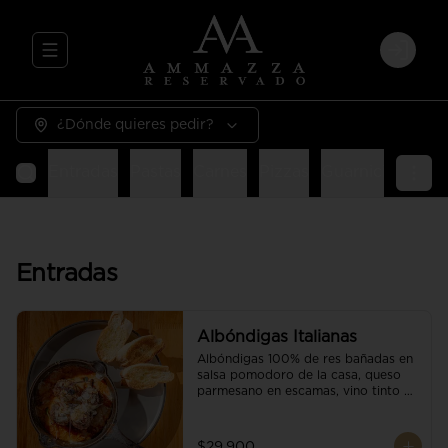
Abrir menu de navegación
Login
¿Dónde quieres pedir?
Entradas
Pastas
Carnes
Pizzas
Guarniciones
E
Entradas
Albóndigas Italianas
Albóndigas 100% de res bañadas en 
salsa pomodoro de la casa, queso 
parmesano en escamas, vino tinto y 
brotes orgánicos acompañadas de 
pan baguette.
$29.900