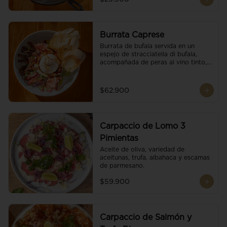
Burrata Caprese
Burrata de bufala servida en un 
espejo de stracciatella di bufala, 
acompañada de peras al vino tinto, 
tomates deshidratados, pan 
baguette, brotes orgánicos, salsa 
pesto y reducción de balsámico.
$62.900
Carpaccio de Lomo 3
Pimientas
Aceite de oliva, variedad de 
aceitunas, trufa, albahaca y escamas 
de parmesano.
$59.900
Carpaccio de Salmón y