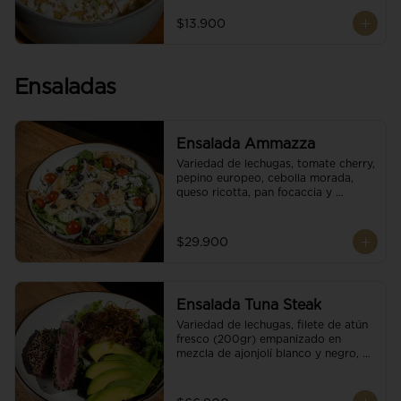
$13.900
Ensaladas
Ensalada Ammazza
Variedad de lechugas, tomate cherry, 
pepino europeo, cebolla morada, 
queso ricotta, pan focaccia y 
vinagreta balsámica
$29.900
Ensalada Tuna Steak
Variedad de lechugas, filete de atún 
fresco (200gr) empanizado en 
mezcla de ajonjolí blanco y negro, 
aguacate, tomate cherry, cebollas 
caramelizadas, escamas de queso 
parmesano, puerro crocante y 