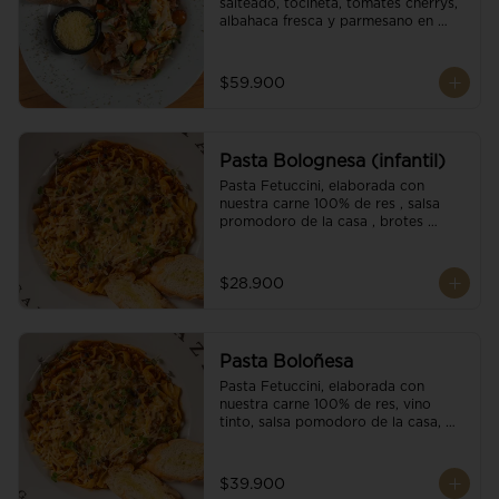
salteado, tocineta, tomates cherrys, 
albahaca fresca y parmesano en 
escamas.
$59.900
Pasta Bolognesa (infantil)
Pasta Fetuccini, elaborada con 
nuestra carne 100% de res , salsa 
promodoro de la casa , brotes 
organicos , y escamas parmesano.
$28.900
Pasta Boloñesa
Pasta Fetuccini, elaborada con 
nuestra carne 100% de res, vino 
tinto, salsa pomodoro de la casa, 
brotes orgánicos y escamas de 
parmesano.
$39.900