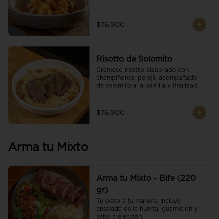
$76.900
Risotto de Solomito
Cremoso risotto elaborado con 
champiñones, perejil, acompañado 
de solomito a la parrilla y finalizado 
con mix de nueces y brotes 
orgánicos.
$76.900
Arma tu Mixto
Arma tu Mixto - Bife (220
gr)
Tu plato a tu manera. Incluye 
ensalada de la huerta, guarnición y 
salsa a elección.