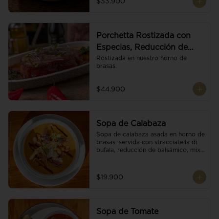
$33.900
Porchetta Rostizada con
Especias, Reducción de
Panela y Vino
Rostizada en nuestro horno de 
brasas.
$44.900
Sopa de Calabaza
Sopa de calabaza asada en horno de 
brasas, servida con stracciatella di 
bufala, reducción de balsámico, mix 
de nueces y brotes orgánicos.
$19.900
Sopa de Tomate