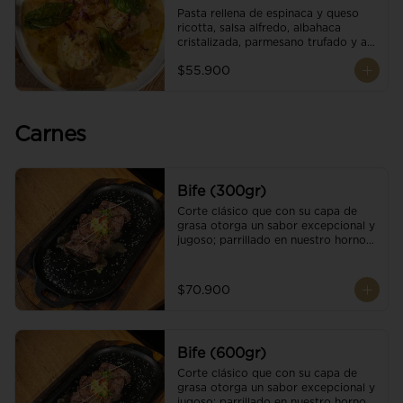
Pasta rellena de espinaca y queso 
ricotta, salsa alfredo, albahaca 
cristalizada, parmesano trufado y ajo 
negro.
$55.900
Carnes
Bife (300gr)
Corte clásico que con su capa de 
grasa otorga un sabor excepcional y 
jugoso; parrillado en nuestro horno 
de brasas dándole un sabor 
ahumado profundo. Finalizado con 
cristales de sal y mantequilla de ajo 
$70.900
y pimientos. Una guarnición a 
elección
Bife (600gr)
Corte clásico que con su capa de 
grasa otorga un sabor excepcional y 
jugoso; parrillado en nuestro horno 