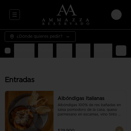
Abrir menu de navegación
Login
¿Dónde quieres pedir?
Entradas
Pastas
Carnes
Pizzas
Guarniciones
E
Entradas
Albóndigas Italianas
Albóndigas 100% de res bañadas en 
salsa pomodoro de la casa, queso 
parmesano en escamas, vino tinto y 
brotes orgánicos acompañadas de 
pan baguette.
$29.900