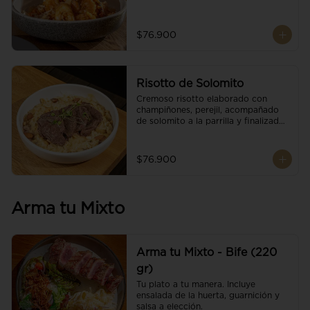
$76.900
Risotto de Solomito
Cremoso risotto elaborado con 
champiñones, perejil, acompañado 
de solomito a la parrilla y finalizado 
con mix de nueces y brotes 
orgánicos.
$76.900
Arma tu Mixto
Arma tu Mixto - Bife (220
gr)
Tu plato a tu manera. Incluye 
ensalada de la huerta, guarnición y 
salsa a elección.