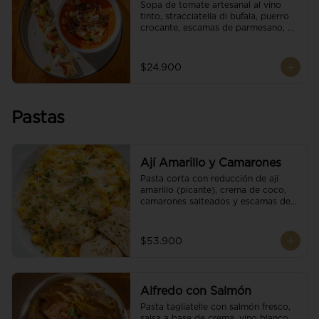
Sopa de tomate artesanal al vino 
tinto, stracciatella di bufala, puerro 
crocante, escamas de parmesano, 
brotes orgánicos, reducción de 
balsámico y salsa pesto. 
Acompañado de un tostón de pan 
$24.900
focaccia.
Pastas
Ají Amarillo y Camarones
Pasta corta con reducción de ají 
amarillo (picante), crema de coco, 
camarones salteados y escamas de 
parmesano.
$53.900
Alfredo con Salmón
Pasta tagliatelle con salmón fresco, 
salsa a base de crema, vino blanco, 