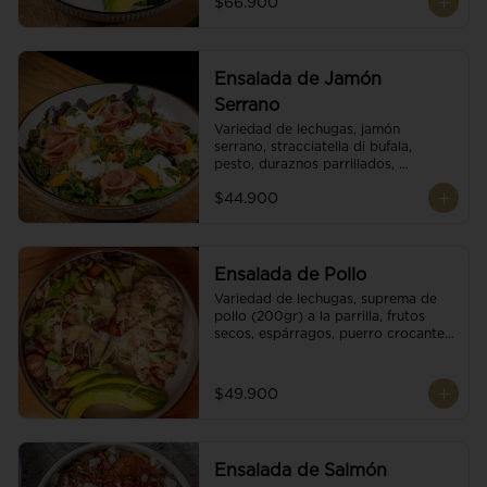
$66.900
reducción de balsámico.
Ensalada de Jamón
Serrano
Variedad de lechugas, jamón 
serrano, stracciatella di bufala, 
pesto, duraznos parrillados, 
aguacate, escamas de parmesano, 
$44.900
tomate cherry y vinagreta 
balsámico.
Ensalada de Pollo
Variedad de lechugas, suprema de 
pollo (200gr) a la parrilla, frutos 
secos, espárragos, puerro crocante, 
tomate cherry, aguacate, escamas 
de parmesano y reducción de 
balsámico.
$49.900
Ensalada de Salmón