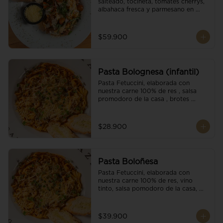
salteado, tocineta, tomates cherrys, 
albahaca fresca y parmesano en 
escamas.
$59.900
Pasta Bolognesa (infantil)
Pasta Fetuccini, elaborada con 
nuestra carne 100% de res , salsa 
promodoro de la casa , brotes 
organicos , y escamas parmesano.
$28.900
Pasta Boloñesa
Pasta Fetuccini, elaborada con 
nuestra carne 100% de res, vino 
tinto, salsa pomodoro de la casa, 
brotes orgánicos y escamas de 
parmesano.
$39.900