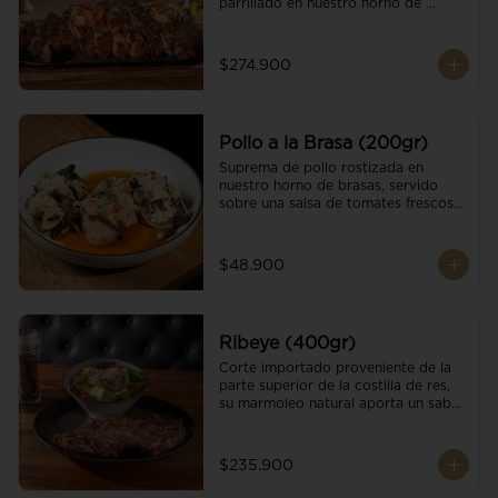
parrillado en nuestro horno de 
brasas, finalizado con cristales de sal 
y mantequilla de ajo y pimientos. 
Acompañado de salsa criolla de la 
$274.900
casa.
Pollo a la Brasa (200gr)
Suprema de pollo rostizada en 
nuestro horno de brasas, servido 
sobre una salsa de tomates frescos y 
hongos salteados. Acompañado a 
una guarnición a elección
$48.900
Ribeye (400gr)
Corte importado proveniente de la 
parte superior de la costilla de res, 
su marmoleo natural aporta un sabor 
intenso y tierno, parrillado en 
nuestro horno de brasas, finalizado 
con cristales de sal y mantequilla de 
$235.900
ajo y pimientos. Acompañado de una 
guarnición