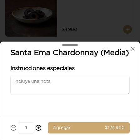
$8.900
Aceituna verde entera
Santa Ema Chardonnay (Media)
Instrucciones especiales
$8.900
Ad. Solomito
Agregar
$124.900