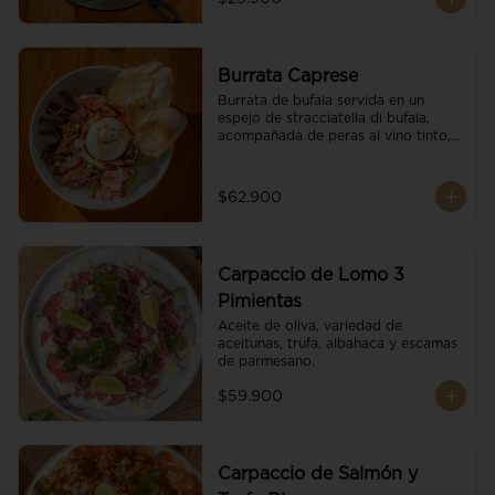
Burrata Caprese
Burrata de bufala servida en un 
espejo de stracciatella di bufala, 
acompañada de peras al vino tinto, 
tomates deshidratados, pan 
baguette, brotes orgánicos, salsa 
pesto y reducción de balsámico.
$62.900
Carpaccio de Lomo 3
Pimientas
Aceite de oliva, variedad de 
aceitunas, trufa, albahaca y escamas 
de parmesano.
$59.900
Carpaccio de Salmón y