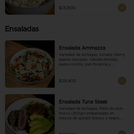
$13.900
Ensaladas
Ensalada Ammazza
Variedad de lechugas, tomate cherry, 
pepino europeo, cebolla morada, 
queso ricotta, pan focaccia y 
vinagreta balsámica
$29.900
Ensalada Tuna Steak
Variedad de lechugas, filete de atún 
fresco (200gr) empanizado en 
mezcla de ajonjolí blanco y negro, 
aguacate, tomate cherry, cebollas 
caramelizadas, escamas de queso 
parmesano, puerro crocante y 