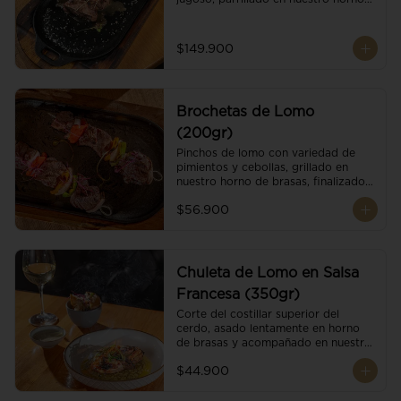
de brasas dándole un sabor 
ahumado profundo. Finalizado con 
cristales de sal y mantequilla de ajo 
$149.900
y pimientos. Dos guarniciones a 
elección
Brochetas de Lomo
(200gr)
Pinchos de lomo con variedad de 
pimientos y cebollas, grillado en 
nuestro horno de brasas, finalizado 
con cristales de sal. Acompañado de 
$56.900
salsa criolla.
Chuleta de Lomo en Salsa
Francesa (350gr)
Corte del costillar superior del 
cerdo, asado lentamente en horno 
de brasas y acompañado en nuestra 
exclusiva salsa francesa.
$44.900