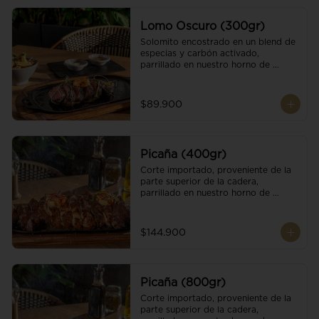
Lomo Oscuro (300gr)
Solomito encostrado en un blend de 
especias y carbón activado, 
parrillado en nuestro horno de 
brasas dándole un sabor único; 
finalizando con cristales de sal y 
mantequilla de ajo y pimientos. 
$89.900
Acompañado de salsa criolla y una 
guarnición a elección
Picaña (400gr)
Corte importado, proveniente de la 
parte superior de la cadera, 
parrillado en nuestro horno de 
brasas, finalizado con cristales de sal 
y mantequilla de ajo y pimientos. 
Acompañado de salsa criolla de la 
$144.900
casa.
Picaña (800gr)
Corte importado, proveniente de la 
parte superior de la cadera, 