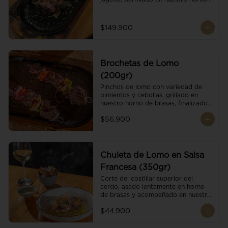
de brasas dándole un sabor 
ahumado profundo. Finalizado con 
cristales de sal y mantequilla de ajo 
$149.900
y pimientos. Dos guarniciones a 
elección
Brochetas de Lomo
(200gr)
Pinchos de lomo con variedad de 
pimientos y cebollas, grillado en 
nuestro horno de brasas, finalizado 
con cristales de sal. Acompañado de 
$56.900
salsa criolla.
Chuleta de Lomo en Salsa
Francesa (350gr)
Corte del costillar superior del 
cerdo, asado lentamente en horno 
de brasas y acompañado en nuestra 
exclusiva salsa francesa.
$44.900