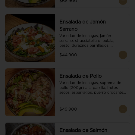
$66.900
reducción de balsámico.
Ensalada de Jamón
Serrano
Variedad de lechugas, jamón 
serrano, stracciatella di bufala, 
pesto, duraznos parrillados, 
aguacate, escamas de parmesano, 
$44.900
tomate cherry y vinagreta 
balsámico.
Ensalada de Pollo
Variedad de lechugas, suprema de 
pollo (200gr) a la parrilla, frutos 
secos, espárragos, puerro crocante, 
tomate cherry, aguacate, escamas 
de parmesano y reducción de 
balsámico.
$49.900
Ensalada de Salmón