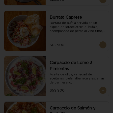
Burrata Caprese
Burrata de bufala servida en un 
espejo de stracciatella di bufala, 
acompañada de peras al vino tinto, 
tomates deshidratados, pan 
baguette, brotes orgánicos, salsa 
pesto y reducción de balsámico.
$62.900
Carpaccio de Lomo 3
Pimientas
Aceite de oliva, variedad de 
aceitunas, trufa, albahaca y escamas 
de parmesano.
$59.900
Carpaccio de Salmón y