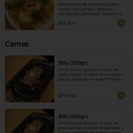
Pasta rellena de espinaca y queso 
ricotta, salsa alfredo, albahaca 
cristalizada, parmesano trufado y ajo 
negro.
$55.900
Carnes
Bife (300gr)
Corte clásico que con su capa de 
grasa otorga un sabor excepcional y 
jugoso; parrillado en nuestro horno 
de brasas dándole un sabor 
ahumado profundo. Finalizado con 
cristales de sal y mantequilla de ajo 
$70.900
y pimientos. Una guarnición a 
elección
Bife (600gr)
Corte clásico que con su capa de 
grasa otorga un sabor excepcional y 
jugoso; parrillado en nuestro horno 