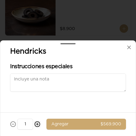
$8.900
Aceituna verde entera
Hendricks
Instrucciones especiales
$8.900
Ad. Solomito
Agregar
$569.900