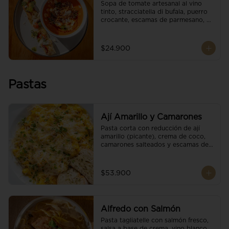
Sopa de tomate artesanal al vino 
tinto, stracciatella di bufala, puerro 
crocante, escamas de parmesano, 
brotes orgánicos, reducción de 
balsámico y salsa pesto. 
Acompañado de un tostón de pan 
$24.900
focaccia.
Pastas
Ají Amarillo y Camarones
Pasta corta con reducción de ají 
amarillo (picante), crema de coco, 
camarones salteados y escamas de 
parmesano.
$53.900
Alfredo con Salmón
Pasta tagliatelle con salmón fresco, 
salsa a base de crema, vino blanco, 