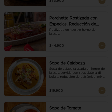
$33.900
Porchetta Rostizada con
Especias, Reducción de
Panela y Vino
Rostizada en nuestro horno de 
brasas.
$44.900
Sopa de Calabaza
Sopa de calabaza asada en horno de 
brasas, servida con stracciatella di 
bufala, reducción de balsámico, mix 
de nueces y brotes orgánicos.
$19.900
Sopa de Tomate