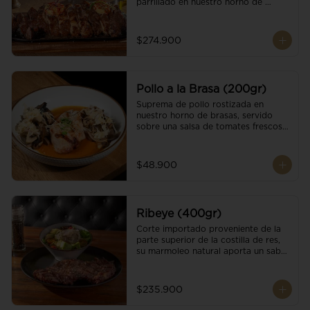
parrillado en nuestro horno de 
brasas, finalizado con cristales de sal 
y mantequilla de ajo y pimientos. 
Acompañado de salsa criolla de la 
$274.900
casa.
Pollo a la Brasa (200gr)
Suprema de pollo rostizada en 
nuestro horno de brasas, servido 
sobre una salsa de tomates frescos y 
hongos salteados. Acompañado a 
una guarnición a elección
$48.900
Ribeye (400gr)
Corte importado proveniente de la 
parte superior de la costilla de res, 
su marmoleo natural aporta un sabor 
intenso y tierno, parrillado en 
nuestro horno de brasas, finalizado 
con cristales de sal y mantequilla de 
$235.900
ajo y pimientos. Acompañado de una 
guarnición