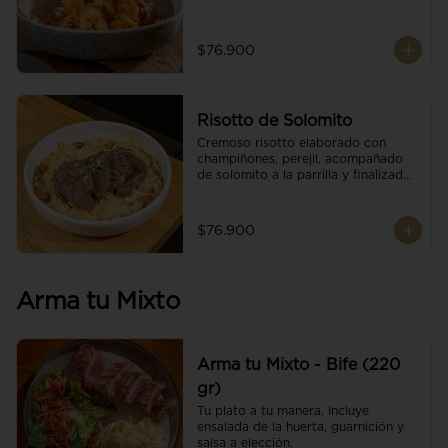
$76.900
Risotto de Solomito
Cremoso risotto elaborado con 
champiñones, perejil, acompañado 
de solomito a la parrilla y finalizado 
con mix de nueces y brotes 
orgánicos.
$76.900
Arma tu Mixto
Arma tu Mixto - Bife (220
gr)
Tu plato a tu manera. Incluye 
ensalada de la huerta, guarnición y 
salsa a elección.