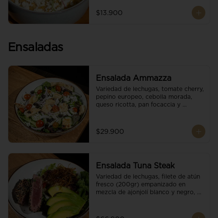
$13.900
Ensaladas
Ensalada Ammazza
Variedad de lechugas, tomate cherry, 
pepino europeo, cebolla morada, 
queso ricotta, pan focaccia y 
vinagreta balsámica
$29.900
Ensalada Tuna Steak
Variedad de lechugas, filete de atún 
fresco (200gr) empanizado en 
mezcla de ajonjolí blanco y negro, 
aguacate, tomate cherry, cebollas 
caramelizadas, escamas de queso 
parmesano, puerro crocante y 