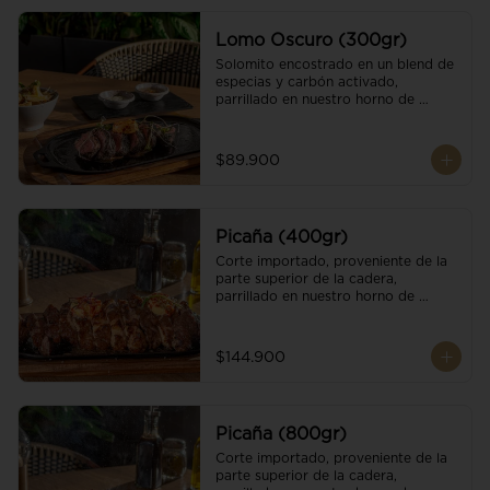
Lomo Oscuro (300gr)
Solomito encostrado en un blend de 
especias y carbón activado, 
parrillado en nuestro horno de 
brasas dándole un sabor único; 
finalizando con cristales de sal y 
mantequilla de ajo y pimientos. 
$89.900
Acompañado de salsa criolla y una 
guarnición a elección
Picaña (400gr)
Corte importado, proveniente de la 
parte superior de la cadera, 
parrillado en nuestro horno de 
brasas, finalizado con cristales de sal 
y mantequilla de ajo y pimientos. 
Acompañado de salsa criolla de la 
$144.900
casa.
Picaña (800gr)
Corte importado, proveniente de la 
parte superior de la cadera, 