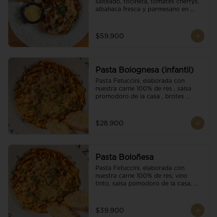
salteado, tocineta, tomates cherrys, 
albahaca fresca y parmesano en 
escamas.
$59.900
Pasta Bolognesa (infantil)
Pasta Fetuccini, elaborada con 
nuestra carne 100% de res , salsa 
promodoro de la casa , brotes 
organicos , y escamas parmesano.
$28.900
Pasta Boloñesa
Pasta Fetuccini, elaborada con 
nuestra carne 100% de res, vino 
tinto, salsa pomodoro de la casa, 
brotes orgánicos y escamas de 
parmesano.
$39.900