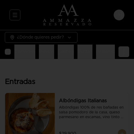
Abrir menu de navegación
Login
¿Dónde quieres pedir?
Entradas
Pastas
Carnes
Pizzas
Guarniciones
E
Entradas
Albóndigas Italianas
Albóndigas 100% de res bañadas en 
salsa pomodoro de la casa, queso 
parmesano en escamas, vino tinto y 
brotes orgánicos acompañadas de 
pan baguette.
$29.900