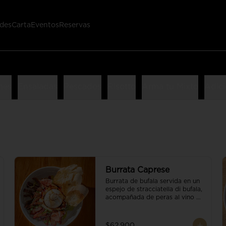
des
Carta
Eventos
Reservas
nes
Ensaladas
Pescados
Risotto
Arma tu Mixto
Adici
Burrata Caprese
Burrata de bufala servida en un 
espejo de stracciatella di bufala, 
acompañada de peras al vino 
tinto, tomates deshidratados, 
pan baguette, brotes orgánicos, 
salsa pesto y reducción de 
$62.900