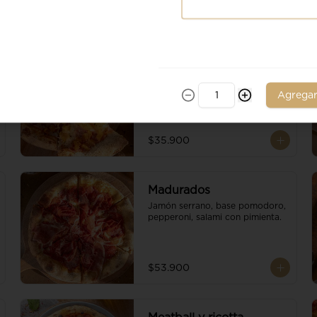
Ananá
Piña, jamon de cerdo, base 
pomodoro, escamas de 
Agrega
parmesano y queso mozzarella.
$35.900
Madurados
Jamón serrano, base pomodoro, 
pepperoni, salami con pimienta.
$53.900