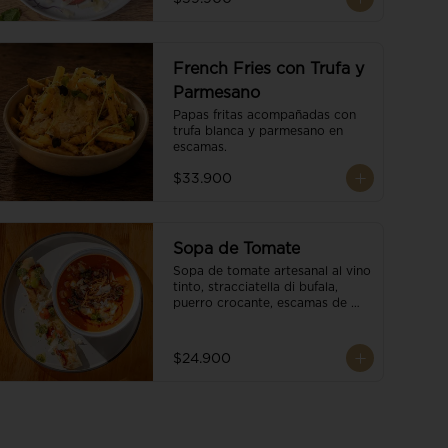
French Fries con Trufa y
Parmesano
Papas fritas acompañadas con 
trufa blanca y parmesano en 
escamas.
$33.900
Sopa de Tomate
Sopa de tomate artesanal al vino 
tinto, stracciatella di bufala, 
puerro crocante, escamas de 
parmesano, brotes orgánicos, 
reducción de balsámico y salsa 
pesto. Acompañado de un 
$24.900
tostón de pan focaccia.