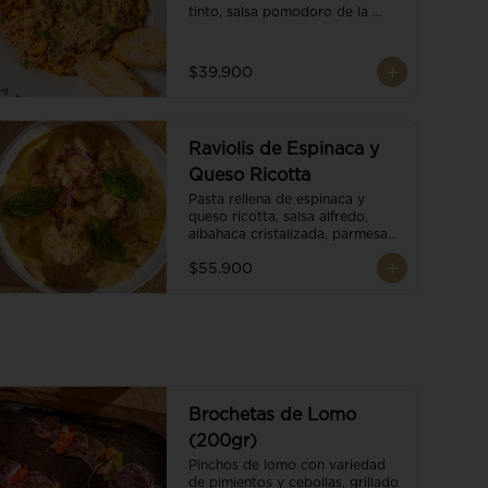
tinto, salsa pomodoro de la 
casa, brotes orgánicos y 
escamas de parmesano.
$39.900
Raviolis de Espinaca y
Queso Ricotta
Pasta rellena de espinaca y 
queso ricotta, salsa alfredo, 
albahaca cristalizada, parmesano 
trufado y ajo negro.
$55.900
Brochetas de Lomo
(200gr)
Pinchos de lomo con variedad 
de pimientos y cebollas, grillado 