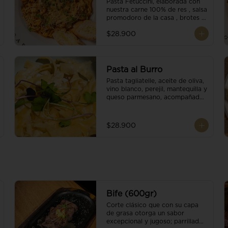
Pasta Fetuccini, elaborada con 
nuestra carne 100% de res , salsa 
promodoro de la casa , brotes 
organicos , y escamas 
$28.900
parmesano.
Pasta al Burro
Pasta tagliatelle, aceite de oliva, 
vino blanco, perejil, mantequilla y 
queso parmesano, acompañado 
con pan fresco.
$28.900
Bife (600gr)
Corte clásico que con su capa 
de grasa otorga un sabor 
excepcional y jugoso; parrillado 