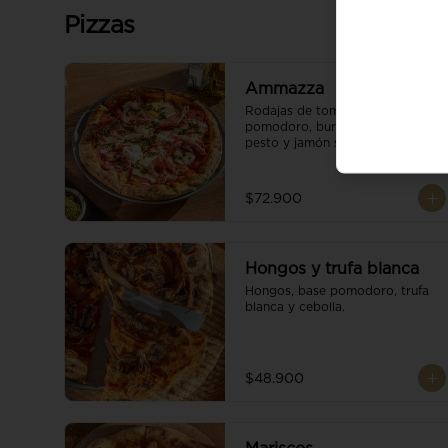
Pizzas
Ammazza
Rodajas de tomate fresco, base 
pomodoro, burrata cremoso, 
pesto y jamón serrano.
$72.900
Hongos y trufa blanca
Hongos, base pomodoro, trufa 
blanca y cebolla.
$48.900