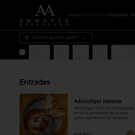
Inicio
Ordena online
Nuestras Se
¿Dónde quieres pedir?
Entradas
Pastas
Carnes
Pizzas
Guarnicio
Entradas
Albóndigas Italianas
Albóndigas 100% de res bañadas 
en salsa pomodoro de la casa, 
queso parmesano en escamas, 
vino tinto y brotes orgánicos 
acompañadas de pan baguette.
$29.900