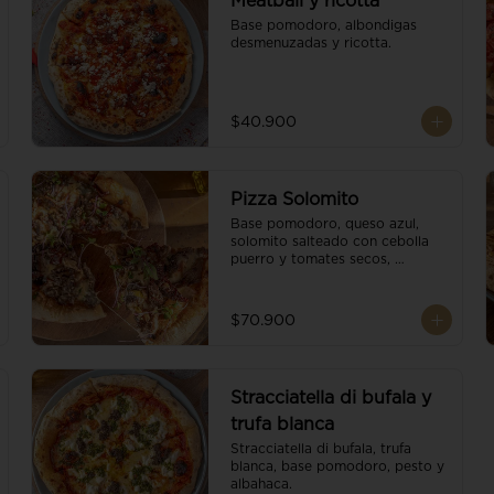
Meatball y ricotta
Base pomodoro, albondigas 
desmenuzadas y ricotta.
$40.900
Pizza Solomito
Base pomodoro, queso azul, 
solomito salteado con cebolla 
puerro y tomates secos, 
coronada con brotes orgánicos.
$70.900
Stracciatella di bufala y
trufa blanca
Stracciatella di bufala, trufa 
blanca, base pomodoro, pesto y 
albahaca.