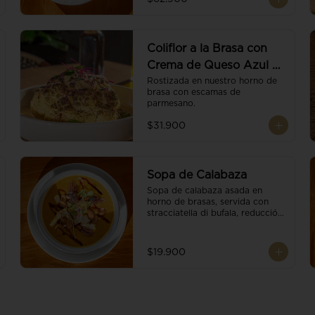
balsámico.
Coliflor a la Brasa con
Crema de Queso Azul y
Vino
Rostizada en nuestro horno de 
brasa con escamas de 
parmesano.
$31.900
Sopa de Calabaza
Sopa de calabaza asada en 
horno de brasas, servida con 
stracciatella di bufala, reducción 
de balsámico, mix de nueces y 
brotes orgánicos.
$19.900