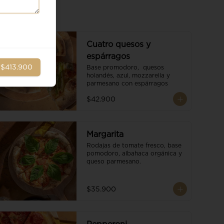
Cuatro quesos y
espárragos
r
$413.900
Base promodoro,  quesos 
holandés, azul, mozzarella y 
parmesano con espárragos
$42.900
Margarita
Rodajas de tomate fresco, base 
pomodoro, albahaca orgánica y 
queso parmesano.
$35.900