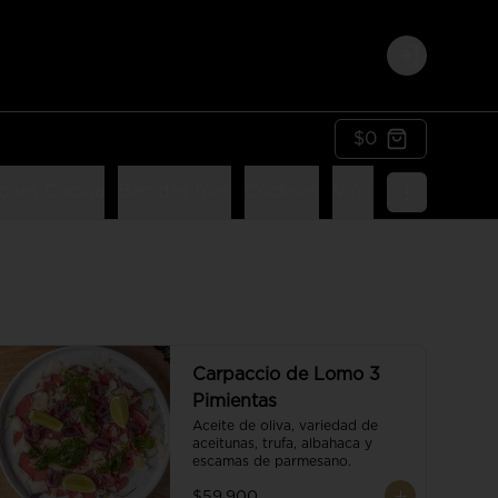
Login
$0
ones Cocina
Bebidas frias
Cócteles
Vinos
Postres
Li
Carpaccio de Lomo 3
Pimientas
Aceite de oliva, variedad de 
aceitunas, trufa, albahaca y 
escamas de parmesano.
$59.900