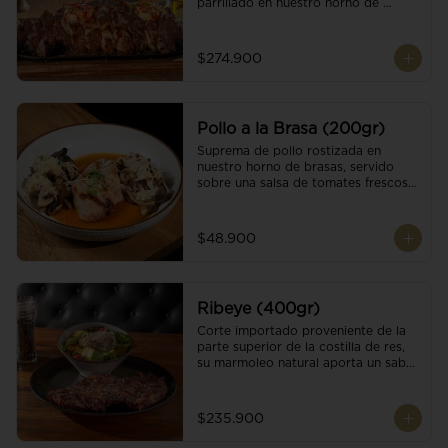
parrillado en nuestro horno de 
brasas, finalizado con cristales de sal 
y mantequilla de ajo y pimientos. 
Acompañado de salsa criolla de la 
$274.900
casa.
Pollo a la Brasa (200gr)
Suprema de pollo rostizada en 
nuestro horno de brasas, servido 
sobre una salsa de tomates frescos y 
hongos salteados. Acompañado a 
una guarnición a elección
$48.900
Ribeye (400gr)
Corte importado proveniente de la 
parte superior de la costilla de res, 
su marmoleo natural aporta un sabor 
intenso y tierno, parrillado en 
nuestro horno de brasas, finalizado 
con cristales de sal y mantequilla de 
$235.900
ajo y pimientos. Acompañado de una 
guarnición