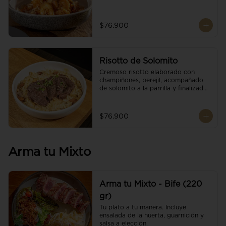
$76.900
Risotto de Solomito
Cremoso risotto elaborado con 
champiñones, perejil, acompañado 
de solomito a la parrilla y finalizado 
con mix de nueces y brotes 
orgánicos.
$76.900
Arma tu Mixto
Arma tu Mixto - Bife (220
gr)
Tu plato a tu manera. Incluye 
ensalada de la huerta, guarnición y 
salsa a elección.