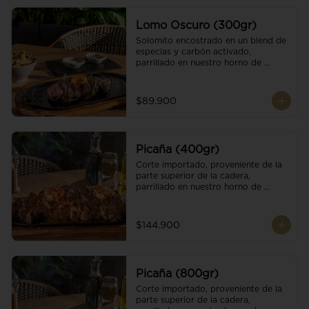
Lomo Oscuro (300gr)
Solomito encostrado en un blend de 
especias y carbón activado, 
parrillado en nuestro horno de 
brasas dándole un sabor único; 
finalizando con cristales de sal y 
mantequilla de ajo y pimientos. 
$89.900
Acompañado de salsa criolla y una 
guarnición a elección
Picaña (400gr)
Corte importado, proveniente de la 
parte superior de la cadera, 
parrillado en nuestro horno de 
brasas, finalizado con cristales de sal 
y mantequilla de ajo y pimientos. 
Acompañado de salsa criolla de la 
$144.900
casa.
Picaña (800gr)
Corte importado, proveniente de la 
parte superior de la cadera, 