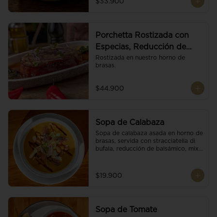
$33.900
Porchetta Rostizada con
Especias, Reducción de
Panela y Vino
Rostizada en nuestro horno de 
brasas.
$44.900
Sopa de Calabaza
Sopa de calabaza asada en horno de 
brasas, servida con stracciatella di 
bufala, reducción de balsámico, mix 
de nueces y brotes orgánicos.
$19.900
Sopa de Tomate