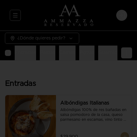
Abrir menu de navegación
Login
¿Dónde quieres pedir?
Entradas
Pastas
Carnes
Pizzas
Guarniciones
E
Entradas
Albóndigas Italianas
Albóndigas 100% de res bañadas en 
salsa pomodoro de la casa, queso 
parmesano en escamas, vino tinto y 
brotes orgánicos acompañadas de 
pan baguette.
$29.900