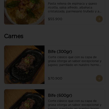
Pasta rellena de espinaca y queso 
ricotta, salsa alfredo, albahaca 
cristalizada, parmesano trufado y ajo 
negro.
$55.900
Carnes
Bife (300gr)
Corte clásico que con su capa de 
grasa otorga un sabor excepcional y 
jugoso; parrillado en nuestro horno 
de brasas dándole un sabor 
ahumado profundo. Finalizado con 
cristales de sal y mantequilla de ajo 
$70.900
y pimientos. Una guarnición a 
elección
Bife (600gr)
Corte clásico que con su capa de 
grasa otorga un sabor excepcional y 
jugoso; parrillado en nuestro horno 