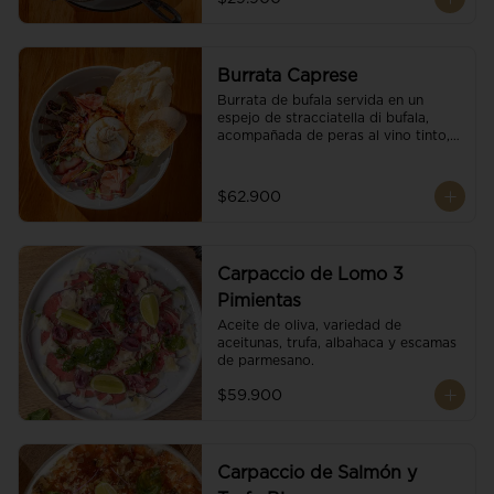
Burrata Caprese
Burrata de bufala servida en un 
espejo de stracciatella di bufala, 
acompañada de peras al vino tinto, 
tomates deshidratados, pan 
baguette, brotes orgánicos, salsa 
pesto y reducción de balsámico.
$62.900
Carpaccio de Lomo 3
Pimientas
Aceite de oliva, variedad de 
aceitunas, trufa, albahaca y escamas 
de parmesano.
$59.900
Carpaccio de Salmón y