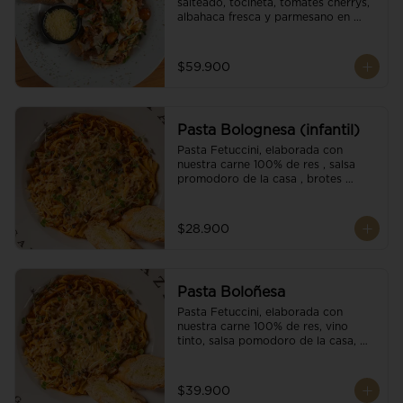
salteado, tocineta, tomates cherrys, 
albahaca fresca y parmesano en 
escamas.
$59.900
Pasta Bolognesa (infantil)
Pasta Fetuccini, elaborada con 
nuestra carne 100% de res , salsa 
promodoro de la casa , brotes 
organicos , y escamas parmesano.
$28.900
Pasta Boloñesa
Pasta Fetuccini, elaborada con 
nuestra carne 100% de res, vino 
tinto, salsa pomodoro de la casa, 
brotes orgánicos y escamas de 
parmesano.
$39.900