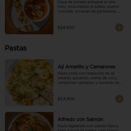
Sopa de tomate artesanal al vino 
tinto, stracciatella di bufala, puerro 
crocante, escamas de parmesano, 
brotes orgánicos, reducción de 
balsámico y salsa pesto. 
Acompañado de un tostón de pan 
$24.900
focaccia.
Pastas
Ají Amarillo y Camarones
Pasta corta con reducción de ají 
amarillo (picante), crema de coco, 
camarones salteados y escamas de 
parmesano.
$53.900
Alfredo con Salmón
Pasta tagliatelle con salmón fresco, 
salsa a base de crema, vino blanco, 