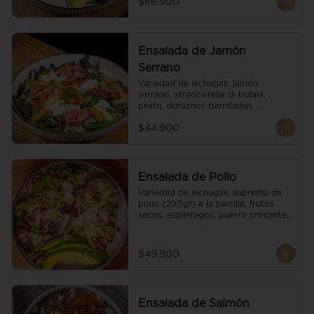
$66.900
reducción de balsámico.
Ensalada de Jamón
Serrano
Variedad de lechugas, jamón 
serrano, stracciatella di bufala, 
pesto, duraznos parrillados, 
aguacate, escamas de parmesano, 
$44.900
tomate cherry y vinagreta 
balsámico.
Ensalada de Pollo
Variedad de lechugas, suprema de 
pollo (200gr) a la parrilla, frutos 
secos, espárragos, puerro crocante, 
tomate cherry, aguacate, escamas 
de parmesano y reducción de 
balsámico.
$49.900
Ensalada de Salmón