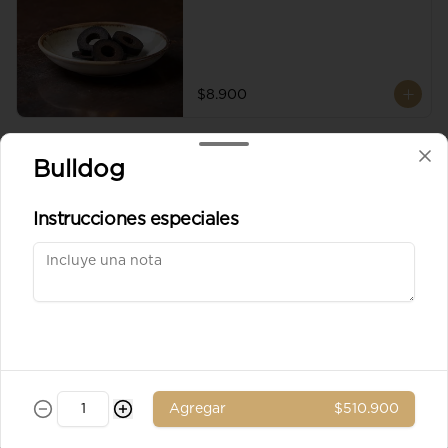
$8.900
Aceituna verde entera
Bulldog
Instrucciones especiales
$8.900
Ad. Solomito
Agregar
$510.900