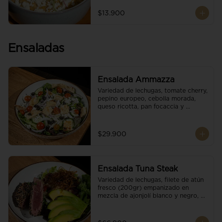
$13.900
Ensaladas
Ensalada Ammazza
Variedad de lechugas, tomate cherry, 
pepino europeo, cebolla morada, 
queso ricotta, pan focaccia y 
vinagreta balsámica
$29.900
Ensalada Tuna Steak
Variedad de lechugas, filete de atún 
fresco (200gr) empanizado en 
mezcla de ajonjolí blanco y negro, 
aguacate, tomate cherry, cebollas 
caramelizadas, escamas de queso 
parmesano, puerro crocante y 