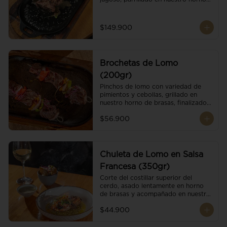
de brasas dándole un sabor 
ahumado profundo. Finalizado con 
cristales de sal y mantequilla de ajo 
$149.900
y pimientos. Dos guarniciones a 
elección
Brochetas de Lomo
(200gr)
Pinchos de lomo con variedad de 
pimientos y cebollas, grillado en 
nuestro horno de brasas, finalizado 
con cristales de sal. Acompañado de 
$56.900
salsa criolla.
Chuleta de Lomo en Salsa
Francesa (350gr)
Corte del costillar superior del 
cerdo, asado lentamente en horno 
de brasas y acompañado en nuestra 
exclusiva salsa francesa.
$44.900