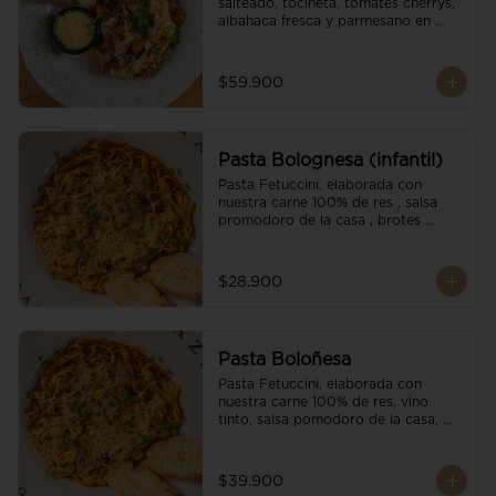
salteado, tocineta, tomates cherrys, 
albahaca fresca y parmesano en 
escamas.
$59.900
Pasta Bolognesa (infantil)
Pasta Fetuccini, elaborada con 
nuestra carne 100% de res , salsa 
promodoro de la casa , brotes 
organicos , y escamas parmesano.
$28.900
Pasta Boloñesa
Pasta Fetuccini, elaborada con 
nuestra carne 100% de res, vino 
tinto, salsa pomodoro de la casa, 
brotes orgánicos y escamas de 
parmesano.
$39.900