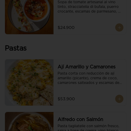
Sopa de tomate artesanal al vino 
tinto, stracciatella di bufala, puerro 
crocante, escamas de parmesano, 
brotes orgánicos, reducción de 
balsámico y salsa pesto. 
Acompañado de un tostón de pan 
$24.900
focaccia.
Pastas
Ají Amarillo y Camarones
Pasta corta con reducción de ají 
amarillo (picante), crema de coco, 
camarones salteados y escamas de 
parmesano.
$53.900
Alfredo con Salmón
Pasta tagliatelle con salmón fresco, 
salsa a base de crema, vino blanco, 