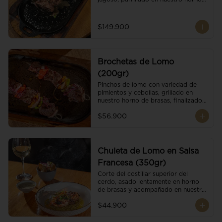
de brasas dándole un sabor 
ahumado profundo. Finalizado con 
cristales de sal y mantequilla de ajo 
$149.900
y pimientos. Dos guarniciones a 
elección
Brochetas de Lomo
(200gr)
Pinchos de lomo con variedad de 
pimientos y cebollas, grillado en 
nuestro horno de brasas, finalizado 
con cristales de sal. Acompañado de 
$56.900
salsa criolla.
Chuleta de Lomo en Salsa
Francesa (350gr)
Corte del costillar superior del 
cerdo, asado lentamente en horno 
de brasas y acompañado en nuestra 
exclusiva salsa francesa.
$44.900