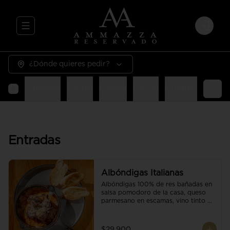
Abrir menu de navegación
Login
¿Dónde quieres pedir?
Entradas
Pastas
Carnes
Pizzas
Guarniciones
E
Entradas
Albóndigas Italianas
Albóndigas 100% de res bañadas en 
salsa pomodoro de la casa, queso 
parmesano en escamas, vino tinto y 
brotes orgánicos acompañadas de 
pan baguette.
$29.900