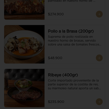
parrillado en nuestro horno de 
brasas, finalizado con cristales de sal 
y mantequilla de ajo y pimientos. 
Acompañado de salsa criolla de la 
$274.900
casa.
Pollo a la Brasa (200gr)
Suprema de pollo rostizada en 
nuestro horno de brasas, servido 
sobre una salsa de tomates frescos y 
hongos salteados. Acompañado a 
una guarnición a elección
$48.900
Ribeye (400gr)
Corte importado proveniente de la 
parte superior de la costilla de res, 
su marmoleo natural aporta un sabor 
intenso y tierno, parrillado en 
nuestro horno de brasas, finalizado 
con cristales de sal y mantequilla de 
$235.900
ajo y pimientos. Acompañado de una 
guarnición