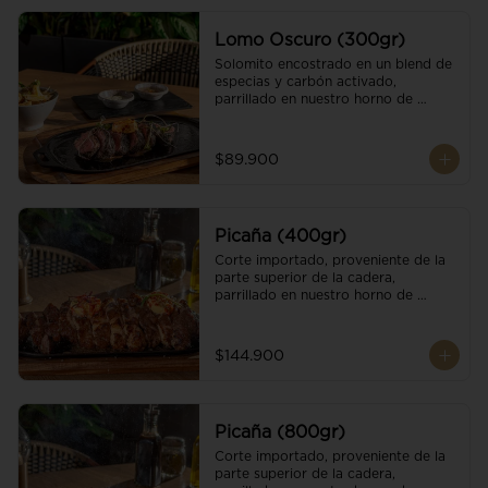
Lomo Oscuro (300gr)
Solomito encostrado en un blend de 
especias y carbón activado, 
parrillado en nuestro horno de 
brasas dándole un sabor único; 
finalizando con cristales de sal y 
mantequilla de ajo y pimientos. 
$89.900
Acompañado de salsa criolla y una 
guarnición a elección
Picaña (400gr)
Corte importado, proveniente de la 
parte superior de la cadera, 
parrillado en nuestro horno de 
brasas, finalizado con cristales de sal 
y mantequilla de ajo y pimientos. 
Acompañado de salsa criolla de la 
$144.900
casa.
Picaña (800gr)
Corte importado, proveniente de la 
parte superior de la cadera, 