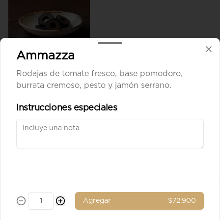
$8.900
Ammazza
Rodajas de tomate fresco, base pomodoro,
Aceituna verde entera
burrata cremoso, pesto y jamón serrano.
Instrucciones especiales
$8.900
Ad. Solomito
Agregar
$72.900