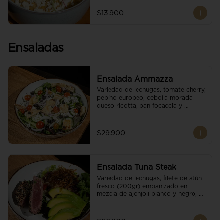
$13.900
Ensaladas
Ensalada Ammazza
Variedad de lechugas, tomate cherry, 
pepino europeo, cebolla morada, 
queso ricotta, pan focaccia y 
vinagreta balsámica
$29.900
Ensalada Tuna Steak
Variedad de lechugas, filete de atún 
fresco (200gr) empanizado en 
mezcla de ajonjolí blanco y negro, 
aguacate, tomate cherry, cebollas 
caramelizadas, escamas de queso 
parmesano, puerro crocante y 