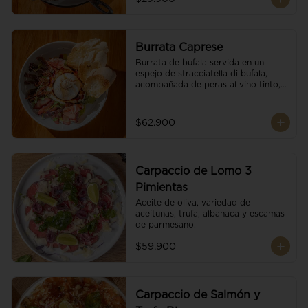
Burrata Caprese
Burrata de bufala servida en un 
espejo de stracciatella di bufala, 
acompañada de peras al vino tinto, 
tomates deshidratados, pan 
baguette, brotes orgánicos, salsa 
pesto y reducción de balsámico.
$62.900
Carpaccio de Lomo 3
Pimientas
Aceite de oliva, variedad de 
aceitunas, trufa, albahaca y escamas 
de parmesano.
$59.900
Carpaccio de Salmón y