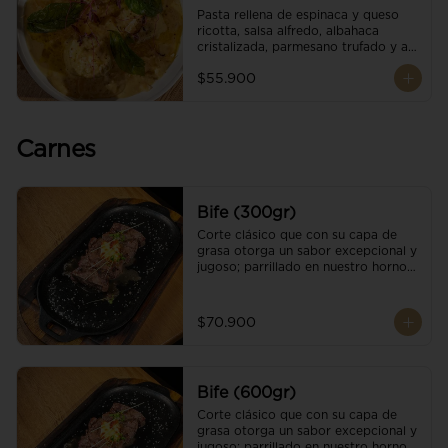
Pasta rellena de espinaca y queso 
ricotta, salsa alfredo, albahaca 
cristalizada, parmesano trufado y ajo 
negro.
$55.900
Carnes
Bife (300gr)
Corte clásico que con su capa de 
grasa otorga un sabor excepcional y 
jugoso; parrillado en nuestro horno 
de brasas dándole un sabor 
ahumado profundo. Finalizado con 
cristales de sal y mantequilla de ajo 
$70.900
y pimientos. Una guarnición a 
elección
Bife (600gr)
Corte clásico que con su capa de 
grasa otorga un sabor excepcional y 
jugoso; parrillado en nuestro horno 