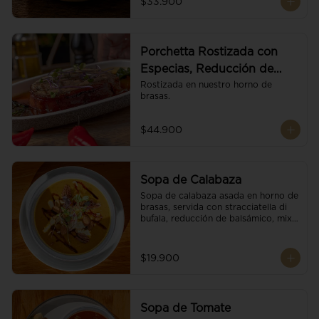
$33.900
Porchetta Rostizada con
Especias, Reducción de
Panela y Vino
Rostizada en nuestro horno de 
brasas.
$44.900
Sopa de Calabaza
Sopa de calabaza asada en horno de 
brasas, servida con stracciatella di 
bufala, reducción de balsámico, mix 
de nueces y brotes orgánicos.
$19.900
Sopa de Tomate