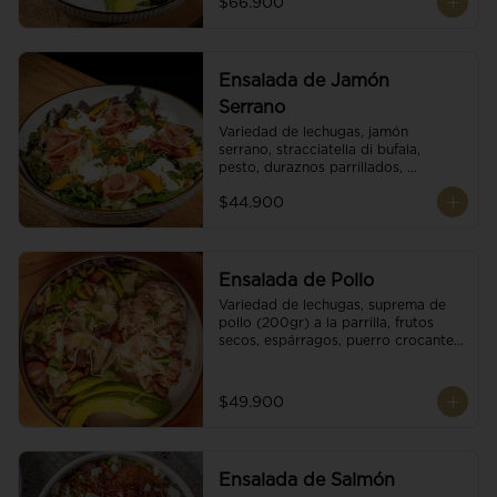
$66.900
reducción de balsámico.
Ensalada de Jamón
Serrano
Variedad de lechugas, jamón 
serrano, stracciatella di bufala, 
pesto, duraznos parrillados, 
aguacate, escamas de parmesano, 
$44.900
tomate cherry y vinagreta 
balsámico.
Ensalada de Pollo
Variedad de lechugas, suprema de 
pollo (200gr) a la parrilla, frutos 
secos, espárragos, puerro crocante, 
tomate cherry, aguacate, escamas 
de parmesano y reducción de 
balsámico.
$49.900
Ensalada de Salmón