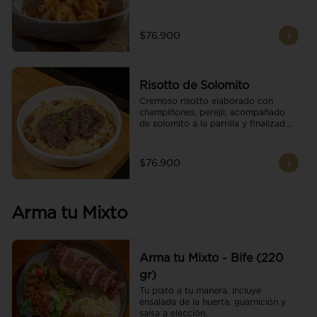
$76.900
Risotto de Solomito
Cremoso risotto elaborado con 
champiñones, perejil, acompañado 
de solomito a la parrilla y finalizado 
con mix de nueces y brotes 
orgánicos.
$76.900
Arma tu Mixto
Arma tu Mixto - Bife (220
gr)
Tu plato a tu manera. Incluye 
ensalada de la huerta, guarnición y 
salsa a elección.