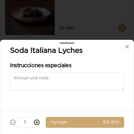
$8.900
Aceituna verde entera
Soda Italiana Lyches
Instrucciones especiales
$8.900
Ad. Solomito
Agregar
$19.900