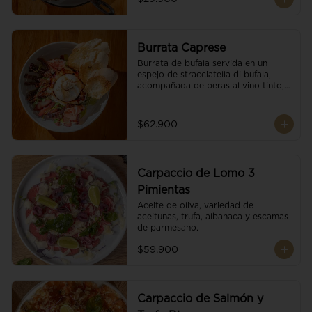
Burrata Caprese
Burrata de bufala servida en un 
espejo de stracciatella di bufala, 
acompañada de peras al vino tinto, 
tomates deshidratados, pan 
baguette, brotes orgánicos, salsa 
pesto y reducción de balsámico.
$62.900
Carpaccio de Lomo 3
Pimientas
Aceite de oliva, variedad de 
aceitunas, trufa, albahaca y escamas 
de parmesano.
$59.900
Carpaccio de Salmón y