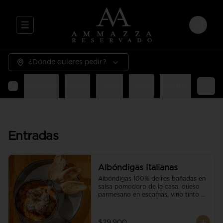
Abrir menu de navegación
Login
¿Dónde quieres pedir?
Entradas
Pastas
Carnes
Pizzas
Guarniciones
E
Entradas
Albóndigas Italianas
Albóndigas 100% de res bañadas en 
salsa pomodoro de la casa, queso 
parmesano en escamas, vino tinto y 
brotes orgánicos acompañadas de 
pan baguette.
$29.900