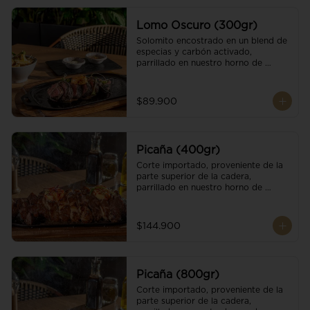
Lomo Oscuro (300gr)
Solomito encostrado en un blend de 
especias y carbón activado, 
parrillado en nuestro horno de 
brasas dándole un sabor único; 
finalizando con cristales de sal y 
mantequilla de ajo y pimientos. 
$89.900
Acompañado de salsa criolla y una 
guarnición a elección
Picaña (400gr)
Corte importado, proveniente de la 
parte superior de la cadera, 
parrillado en nuestro horno de 
brasas, finalizado con cristales de sal 
y mantequilla de ajo y pimientos. 
Acompañado de salsa criolla de la 
$144.900
casa.
Picaña (800gr)
Corte importado, proveniente de la 
parte superior de la cadera, 