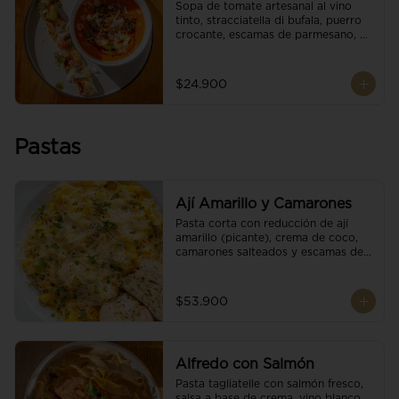
Sopa de tomate artesanal al vino 
tinto, stracciatella di bufala, puerro 
crocante, escamas de parmesano, 
brotes orgánicos, reducción de 
balsámico y salsa pesto. 
Acompañado de un tostón de pan 
$24.900
focaccia.
Pastas
Ají Amarillo y Camarones
Pasta corta con reducción de ají 
amarillo (picante), crema de coco, 
camarones salteados y escamas de 
parmesano.
$53.900
Alfredo con Salmón
Pasta tagliatelle con salmón fresco, 
salsa a base de crema, vino blanco, 