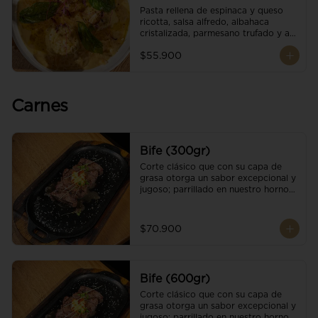
Pasta rellena de espinaca y queso 
ricotta, salsa alfredo, albahaca 
cristalizada, parmesano trufado y ajo 
negro.
$55.900
Carnes
Bife (300gr)
Corte clásico que con su capa de 
grasa otorga un sabor excepcional y 
jugoso; parrillado en nuestro horno 
de brasas dándole un sabor 
ahumado profundo. Finalizado con 
cristales de sal y mantequilla de ajo 
$70.900
y pimientos. Una guarnición a 
elección
Bife (600gr)
Corte clásico que con su capa de 
grasa otorga un sabor excepcional y 
jugoso; parrillado en nuestro horno 