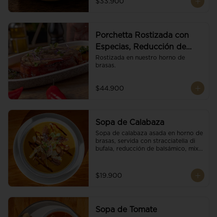
$33.900
Porchetta Rostizada con
Especias, Reducción de
Panela y Vino
Rostizada en nuestro horno de 
brasas.
$44.900
Sopa de Calabaza
Sopa de calabaza asada en horno de 
brasas, servida con stracciatella di 
bufala, reducción de balsámico, mix 
de nueces y brotes orgánicos.
$19.900
Sopa de Tomate