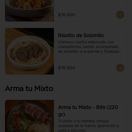
$76.900
Risotto de Solomito
Cremoso risotto elaborado con 
champiñones, perejil, acompañado 
de solomito a la parrilla y finalizado 
con mix de nueces y brotes 
orgánicos.
$76.900
Arma tu Mixto
Arma tu Mixto - Bife (220
gr)
Tu plato a tu manera. Incluye 
ensalada de la huerta, guarnición y 
salsa a elección.