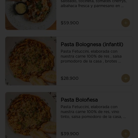
salteado, tocineta, tomates cherrys, 
albahaca fresca y parmesano en 
escamas.
$59.900
Pasta Bolognesa (infantil)
Pasta Fetuccini, elaborada con 
nuestra carne 100% de res , salsa 
promodoro de la casa , brotes 
organicos , y escamas parmesano.
$28.900
Pasta Boloñesa
Pasta Fetuccini, elaborada con 
nuestra carne 100% de res, vino 
tinto, salsa pomodoro de la casa, 
brotes orgánicos y escamas de 
parmesano.
$39.900