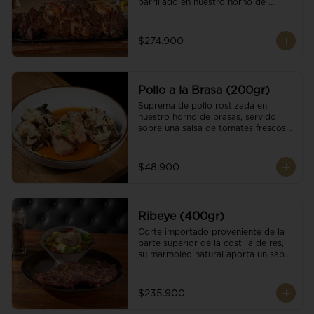
parrillado en nuestro horno de 
brasas, finalizado con cristales de sal 
y mantequilla de ajo y pimientos. 
Acompañado de salsa criolla de la 
$274.900
casa.
Pollo a la Brasa (200gr)
Suprema de pollo rostizada en 
nuestro horno de brasas, servido 
sobre una salsa de tomates frescos y 
hongos salteados. Acompañado a 
una guarnición a elección
$48.900
Ribeye (400gr)
Corte importado proveniente de la 
parte superior de la costilla de res, 
su marmoleo natural aporta un sabor 
intenso y tierno, parrillado en 
nuestro horno de brasas, finalizado 
con cristales de sal y mantequilla de 
$235.900
ajo y pimientos. Acompañado de una 
guarnición