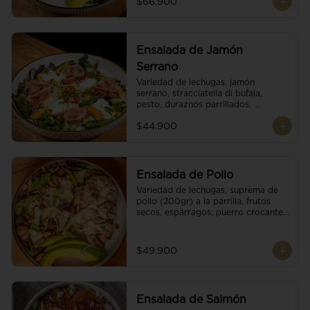
$66.900
reducción de balsámico.
Ensalada de Jamón
Serrano
Variedad de lechugas, jamón 
serrano, stracciatella di bufala, 
pesto, duraznos parrillados, 
aguacate, escamas de parmesano, 
$44.900
tomate cherry y vinagreta 
balsámico.
Ensalada de Pollo
Variedad de lechugas, suprema de 
pollo (200gr) a la parrilla, frutos 
secos, espárragos, puerro crocante, 
tomate cherry, aguacate, escamas 
de parmesano y reducción de 
balsámico.
$49.900
Ensalada de Salmón