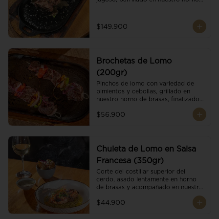
de brasas dándole un sabor 
ahumado profundo. Finalizado con 
cristales de sal y mantequilla de ajo 
$149.900
y pimientos. Dos guarniciones a 
elección
Brochetas de Lomo
(200gr)
Pinchos de lomo con variedad de 
pimientos y cebollas, grillado en 
nuestro horno de brasas, finalizado 
con cristales de sal. Acompañado de 
$56.900
salsa criolla.
Chuleta de Lomo en Salsa
Francesa (350gr)
Corte del costillar superior del 
cerdo, asado lentamente en horno 
de brasas y acompañado en nuestra 
exclusiva salsa francesa.
$44.900