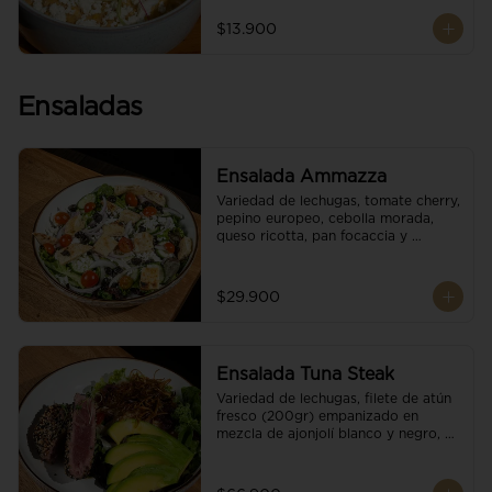
$13.900
Ensaladas
Ensalada Ammazza
Variedad de lechugas, tomate cherry, 
pepino europeo, cebolla morada, 
queso ricotta, pan focaccia y 
vinagreta balsámica
$29.900
Ensalada Tuna Steak
Variedad de lechugas, filete de atún 
fresco (200gr) empanizado en 
mezcla de ajonjolí blanco y negro, 
aguacate, tomate cherry, cebollas 
caramelizadas, escamas de queso 
parmesano, puerro crocante y 