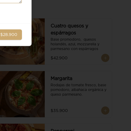
Cuatro quesos y
espárragos
r
$28.900
Base promodoro,  quesos 
holandés, azul, mozzarella y 
parmesano con espárragos
$42.900
Margarita
Rodajas de tomate fresco, base 
pomodoro, albahaca orgánica y 
queso parmesano.
$35.900