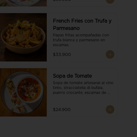
French Fries con Trufa y
Parmesano
Papas fritas acompañadas con 
trufa blanca y parmesano en 
escamas.
$33.900
Sopa de Tomate
Sopa de tomate artesanal al vino 
tinto, stracciatella di bufala, 
puerro crocante, escamas de 
parmesano, brotes orgánicos, 
reducción de balsámico y salsa 
pesto. Acompañado de un 
$24.900
tostón de pan focaccia.