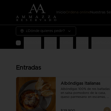
Inicio
Ordena online
Nuestras Se
¿Dónde quieres pedir?
Entradas
Pastas
Carnes
Pizzas
Guarnicio
Entradas
Albóndigas Italianas
Albóndigas 100% de res bañadas 
en salsa pomodoro de la casa, 
queso parmesano en escamas, 
vino tinto y brotes orgánicos 
acompañadas de pan baguette.
$29.900