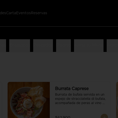
des
Carta
Eventos
Reservas
nes
Ensaladas
Pescados
Risotto
Arma tu Mixto
Adici
Burrata Caprese
Burrata de bufala servida en un 
espejo de stracciatella di bufala, 
acompañada de peras al vino 
tinto, tomates deshidratados, 
pan baguette, brotes orgánicos, 
salsa pesto y reducción de 
$62.900