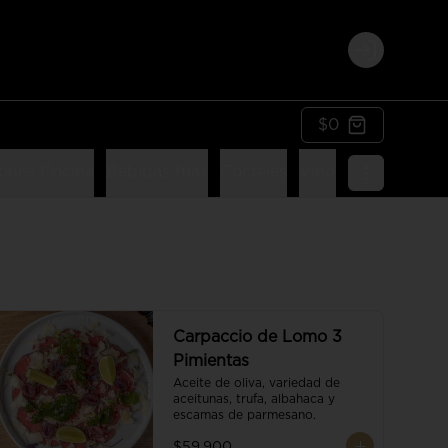
Login
$0
ones Cocina
Bebidas frias
Cócteles
Vinos
Postres
Li
Carpaccio de Lomo 3
Pimientas
Aceite de oliva, variedad de 
aceitunas, trufa, albahaca y 
escamas de parmesano.
$59.900