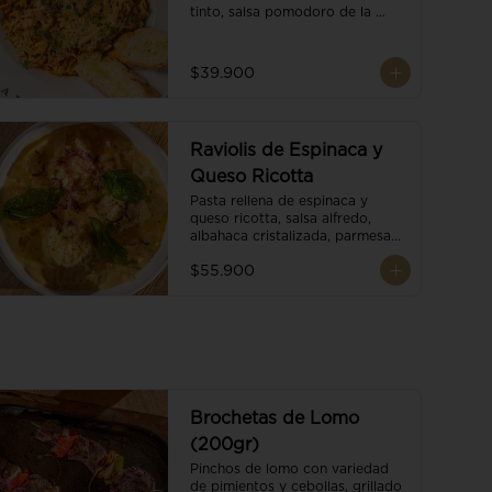
tinto, salsa pomodoro de la 
casa, brotes orgánicos y 
escamas de parmesano.
$39.900
Raviolis de Espinaca y
Queso Ricotta
Pasta rellena de espinaca y 
queso ricotta, salsa alfredo, 
albahaca cristalizada, parmesano 
trufado y ajo negro.
$55.900
Brochetas de Lomo
(200gr)
Pinchos de lomo con variedad 
de pimientos y cebollas, grillado 