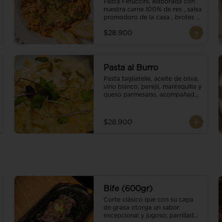
Pasta Fetuccini, elaborada con 
nuestra carne 100% de res , salsa 
promodoro de la casa , brotes 
organicos , y escamas 
$28.900
parmesano.
Pasta al Burro
Pasta tagliatelle, aceite de oliva, 
vino blanco, perejil, mantequilla y 
queso parmesano, acompañado 
con pan fresco.
$28.900
Bife (600gr)
Corte clásico que con su capa 
de grasa otorga un sabor 
excepcional y jugoso; parrillado 