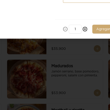
Ananá
Piña, jamon de cerdo, base 
Agrega
pomodoro, escamas de 
parmesano y queso mozzarella.
$35.900
Madurados
Jamón serrano, base pomodoro, 
pepperoni, salami con pimienta.
$53.900