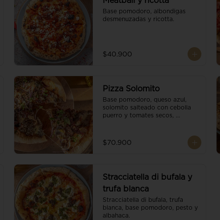
Meatball y ricotta
Base pomodoro, albondigas 
desmenuzadas y ricotta.
$40.900
Pizza Solomito
Base pomodoro, queso azul, 
solomito salteado con cebolla 
puerro y tomates secos, 
coronada con brotes orgánicos.
$70.900
Stracciatella di bufala y
trufa blanca
Stracciatella di bufala, trufa 
blanca, base pomodoro, pesto y 
albahaca.