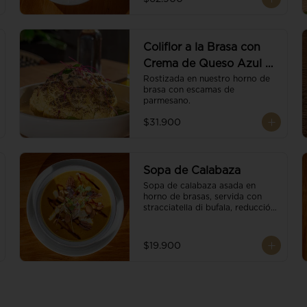
balsámico.
Coliflor a la Brasa con
Crema de Queso Azul y
Vino
Rostizada en nuestro horno de 
brasa con escamas de 
parmesano.
$31.900
Sopa de Calabaza
Sopa de calabaza asada en 
horno de brasas, servida con 
stracciatella di bufala, reducción 
de balsámico, mix de nueces y 
brotes orgánicos.
$19.900