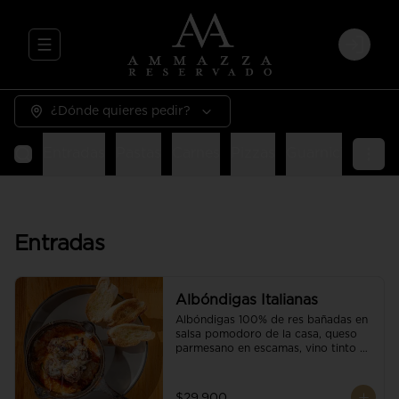
Abrir menu de navegación
Login
¿Dónde quieres pedir?
Entradas
Pastas
Carnes
Pizzas
Guarniciones
E
Entradas
Albóndigas Italianas
Albóndigas 100% de res bañadas en 
salsa pomodoro de la casa, queso 
parmesano en escamas, vino tinto y 
brotes orgánicos acompañadas de 
pan baguette.
$29.900