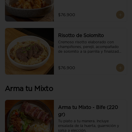
$76.900
Risotto de Solomito
Cremoso risotto elaborado con 
champiñones, perejil, acompañado 
de solomito a la parrilla y finalizado 
con mix de nueces y brotes 
orgánicos.
$76.900
Arma tu Mixto
Arma tu Mixto - Bife (220
gr)
Tu plato a tu manera. Incluye 
ensalada de la huerta, guarnición y 
salsa a elección.