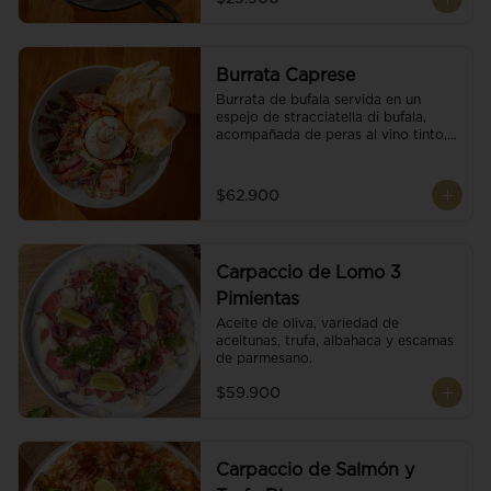
Burrata Caprese
Burrata de bufala servida en un 
espejo de stracciatella di bufala, 
acompañada de peras al vino tinto, 
tomates deshidratados, pan 
baguette, brotes orgánicos, salsa 
pesto y reducción de balsámico.
$62.900
Carpaccio de Lomo 3
Pimientas
Aceite de oliva, variedad de 
aceitunas, trufa, albahaca y escamas 
de parmesano.
$59.900
Carpaccio de Salmón y