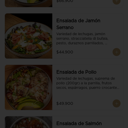
$66.900
reducción de balsámico.
Ensalada de Jamón
Serrano
Variedad de lechugas, jamón 
serrano, stracciatella di bufala, 
pesto, duraznos parrillados, 
aguacate, escamas de parmesano, 
$44.900
tomate cherry y vinagreta 
balsámico.
Ensalada de Pollo
Variedad de lechugas, suprema de 
pollo (200gr) a la parrilla, frutos 
secos, espárragos, puerro crocante, 
tomate cherry, aguacate, escamas 
de parmesano y reducción de 
balsámico.
$49.900
Ensalada de Salmón