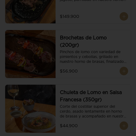
de brasas dándole un sabor 
ahumado profundo. Finalizado con 
cristales de sal y mantequilla de ajo 
$149.900
y pimientos. Dos guarniciones a 
elección
Brochetas de Lomo
(200gr)
Pinchos de lomo con variedad de 
pimientos y cebollas, grillado en 
nuestro horno de brasas, finalizado 
con cristales de sal. Acompañado de 
$56.900
salsa criolla.
Chuleta de Lomo en Salsa
Francesa (350gr)
Corte del costillar superior del 
cerdo, asado lentamente en horno 
de brasas y acompañado en nuestra 
exclusiva salsa francesa.
$44.900