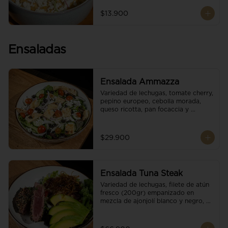
$13.900
Ensaladas
Ensalada Ammazza
Variedad de lechugas, tomate cherry, 
pepino europeo, cebolla morada, 
queso ricotta, pan focaccia y 
vinagreta balsámica
$29.900
Ensalada Tuna Steak
Variedad de lechugas, filete de atún 
fresco (200gr) empanizado en 
mezcla de ajonjolí blanco y negro, 
aguacate, tomate cherry, cebollas 
caramelizadas, escamas de queso 
parmesano, puerro crocante y 