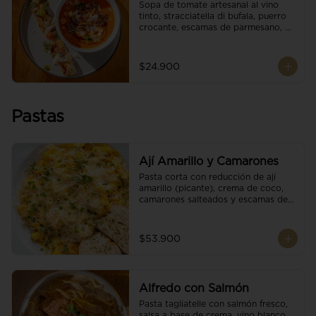
Sopa de tomate artesanal al vino 
tinto, stracciatella di bufala, puerro 
crocante, escamas de parmesano, 
brotes orgánicos, reducción de 
balsámico y salsa pesto. 
Acompañado de un tostón de pan 
$24.900
focaccia.
Pastas
Ají Amarillo y Camarones
Pasta corta con reducción de ají 
amarillo (picante), crema de coco, 
camarones salteados y escamas de 
parmesano.
$53.900
Alfredo con Salmón
Pasta tagliatelle con salmón fresco, 
salsa a base de crema, vino blanco, 