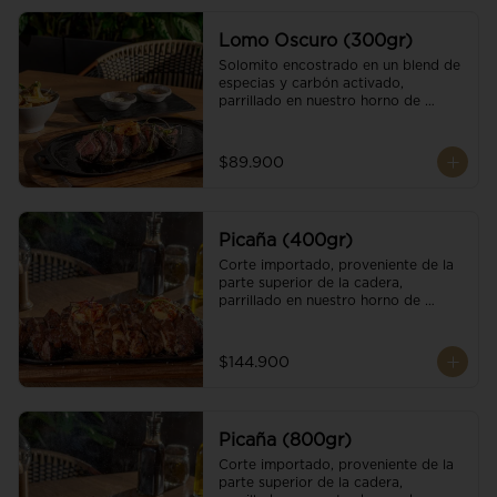
Lomo Oscuro (300gr)
Solomito encostrado en un blend de 
especias y carbón activado, 
parrillado en nuestro horno de 
brasas dándole un sabor único; 
finalizando con cristales de sal y 
mantequilla de ajo y pimientos. 
$89.900
Acompañado de salsa criolla y una 
guarnición a elección
Picaña (400gr)
Corte importado, proveniente de la 
parte superior de la cadera, 
parrillado en nuestro horno de 
brasas, finalizado con cristales de sal 
y mantequilla de ajo y pimientos. 
Acompañado de salsa criolla de la 
$144.900
casa.
Picaña (800gr)
Corte importado, proveniente de la 
parte superior de la cadera, 