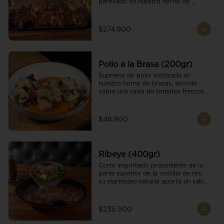
parrillado en nuestro horno de 
brasas, finalizado con cristales de sal 
y mantequilla de ajo y pimientos. 
Acompañado de salsa criolla de la 
$274.900
casa.
Pollo a la Brasa (200gr)
Suprema de pollo rostizada en 
nuestro horno de brasas, servido 
sobre una salsa de tomates frescos y 
hongos salteados. Acompañado a 
una guarnición a elección
$48.900
Ribeye (400gr)
Corte importado proveniente de la 
parte superior de la costilla de res, 
su marmoleo natural aporta un sabor 
intenso y tierno, parrillado en 
nuestro horno de brasas, finalizado 
con cristales de sal y mantequilla de 
$235.900
ajo y pimientos. Acompañado de una 
guarnición