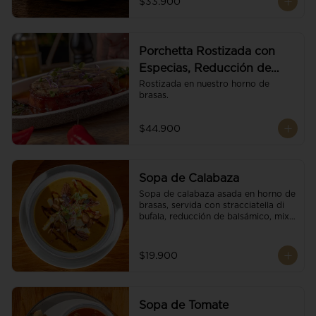
$33.900
Porchetta Rostizada con
Especias, Reducción de
Panela y Vino
Rostizada en nuestro horno de 
brasas.
$44.900
Sopa de Calabaza
Sopa de calabaza asada en horno de 
brasas, servida con stracciatella di 
bufala, reducción de balsámico, mix 
de nueces y brotes orgánicos.
$19.900
Sopa de Tomate