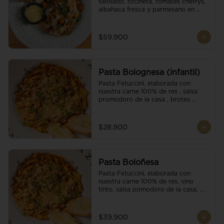
salteado, tocineta, tomates cherrys, 
albahaca fresca y parmesano en 
escamas.
$59.900
Pasta Bolognesa (infantil)
Pasta Fetuccini, elaborada con 
nuestra carne 100% de res , salsa 
promodoro de la casa , brotes 
organicos , y escamas parmesano.
$28.900
Pasta Boloñesa
Pasta Fetuccini, elaborada con 
nuestra carne 100% de res, vino 
tinto, salsa pomodoro de la casa, 
brotes orgánicos y escamas de 
parmesano.
$39.900