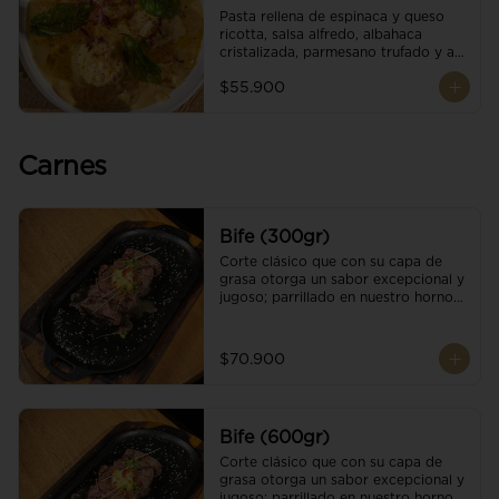
Pasta rellena de espinaca y queso 
ricotta, salsa alfredo, albahaca 
cristalizada, parmesano trufado y ajo 
negro.
$55.900
Carnes
Bife (300gr)
Corte clásico que con su capa de 
grasa otorga un sabor excepcional y 
jugoso; parrillado en nuestro horno 
de brasas dándole un sabor 
ahumado profundo. Finalizado con 
cristales de sal y mantequilla de ajo 
$70.900
y pimientos. Una guarnición a 
elección
Bife (600gr)
Corte clásico que con su capa de 
grasa otorga un sabor excepcional y 
jugoso; parrillado en nuestro horno 