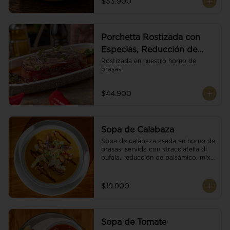
$33.900
Porchetta Rostizada con
Especias, Reducción de
Panela y Vino
Rostizada en nuestro horno de 
brasas.
$44.900
Sopa de Calabaza
Sopa de calabaza asada en horno de 
brasas, servida con stracciatella di 
bufala, reducción de balsámico, mix 
de nueces y brotes orgánicos.
$19.900
Sopa de Tomate