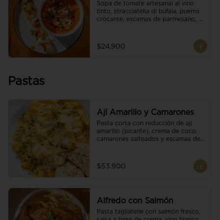
Sopa de tomate artesanal al vino 
tinto, stracciatella di bufala, puerro 
crocante, escamas de parmesano, 
brotes orgánicos, reducción de 
balsámico y salsa pesto. 
Acompañado de un tostón de pan 
$24.900
focaccia.
Pastas
Ají Amarillo y Camarones
Pasta corta con reducción de ají 
amarillo (picante), crema de coco, 
camarones salteados y escamas de 
parmesano.
$53.900
Alfredo con Salmón
Pasta tagliatelle con salmón fresco, 
salsa a base de crema, vino blanco, 