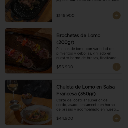
de brasas dándole un sabor 
ahumado profundo. Finalizado con 
cristales de sal y mantequilla de ajo 
$149.900
y pimientos. Dos guarniciones a 
elección
Brochetas de Lomo
(200gr)
Pinchos de lomo con variedad de 
pimientos y cebollas, grillado en 
nuestro horno de brasas, finalizado 
con cristales de sal. Acompañado de 
$56.900
salsa criolla.
Chuleta de Lomo en Salsa
Francesa (350gr)
Corte del costillar superior del 
cerdo, asado lentamente en horno 
de brasas y acompañado en nuestra 
exclusiva salsa francesa.
$44.900