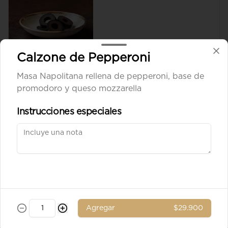
$8.900
Calzone de Pepperoni
Masa Napolitana rellena de pepperoni, base de
Aceituna verde entera
promodoro y queso mozzarella
Instrucciones especiales
$8.900
Ad. Solomito
Agregar
$29.900