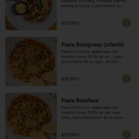
salteado, tocineta, tomates cherrys, 
albahaca fresca y parmesano en 
escamas.
$59.900
Pasta Bolognesa (infantil)
Pasta Fetuccini, elaborada con 
nuestra carne 100% de res , salsa 
promodoro de la casa , brotes 
organicos , y escamas parmesano.
$28.900
Pasta Boloñesa
Pasta Fetuccini, elaborada con 
nuestra carne 100% de res, vino 
tinto, salsa pomodoro de la casa, 
brotes orgánicos y escamas de 
parmesano.
$39.900