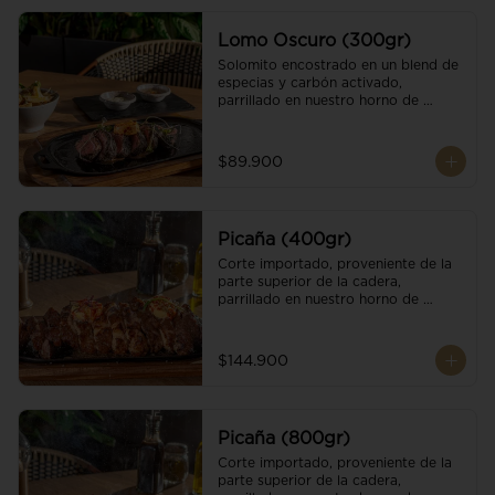
Lomo Oscuro (300gr)
Solomito encostrado en un blend de 
especias y carbón activado, 
parrillado en nuestro horno de 
brasas dándole un sabor único; 
finalizando con cristales de sal y 
mantequilla de ajo y pimientos. 
$89.900
Acompañado de salsa criolla y una 
guarnición a elección
Picaña (400gr)
Corte importado, proveniente de la 
parte superior de la cadera, 
parrillado en nuestro horno de 
brasas, finalizado con cristales de sal 
y mantequilla de ajo y pimientos. 
Acompañado de salsa criolla de la 
$144.900
casa.
Picaña (800gr)
Corte importado, proveniente de la 
parte superior de la cadera, 