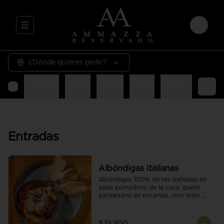
Abrir menu de navegación
Login
¿Dónde quieres pedir?
Entradas
Pastas
Carnes
Pizzas
Guarniciones
E
Entradas
Albóndigas Italianas
Albóndigas 100% de res bañadas en 
salsa pomodoro de la casa, queso 
parmesano en escamas, vino tinto y 
brotes orgánicos acompañadas de 
pan baguette.
$29.900