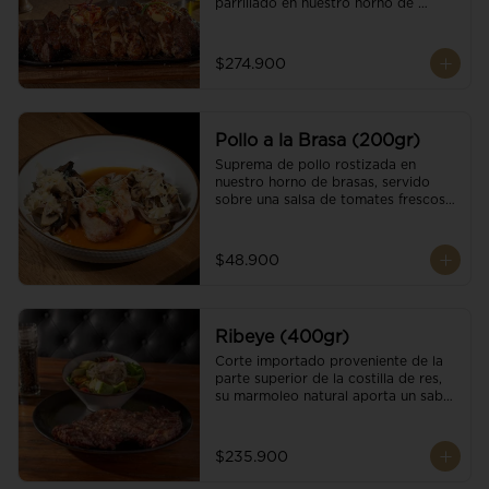
parrillado en nuestro horno de 
brasas, finalizado con cristales de sal 
y mantequilla de ajo y pimientos. 
Acompañado de salsa criolla de la 
$274.900
casa.
Pollo a la Brasa (200gr)
Suprema de pollo rostizada en 
nuestro horno de brasas, servido 
sobre una salsa de tomates frescos y 
hongos salteados. Acompañado a 
una guarnición a elección
$48.900
Ribeye (400gr)
Corte importado proveniente de la 
parte superior de la costilla de res, 
su marmoleo natural aporta un sabor 
intenso y tierno, parrillado en 
nuestro horno de brasas, finalizado 
con cristales de sal y mantequilla de 
$235.900
ajo y pimientos. Acompañado de una 
guarnición