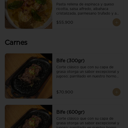
Pasta rellena de espinaca y queso 
ricotta, salsa alfredo, albahaca 
cristalizada, parmesano trufado y ajo 
negro.
$55.900
Carnes
Bife (300gr)
Corte clásico que con su capa de 
grasa otorga un sabor excepcional y 
jugoso; parrillado en nuestro horno 
de brasas dándole un sabor 
ahumado profundo. Finalizado con 
cristales de sal y mantequilla de ajo 
$70.900
y pimientos. Una guarnición a 
elección
Bife (600gr)
Corte clásico que con su capa de 
grasa otorga un sabor excepcional y 
jugoso; parrillado en nuestro horno 