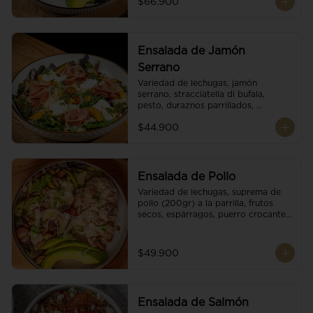
$66.900
reducción de balsámico.
Ensalada de Jamón
Serrano
Variedad de lechugas, jamón 
serrano, stracciatella di bufala, 
pesto, duraznos parrillados, 
aguacate, escamas de parmesano, 
$44.900
tomate cherry y vinagreta 
balsámico.
Ensalada de Pollo
Variedad de lechugas, suprema de 
pollo (200gr) a la parrilla, frutos 
secos, espárragos, puerro crocante, 
tomate cherry, aguacate, escamas 
de parmesano y reducción de 
balsámico.
$49.900
Ensalada de Salmón