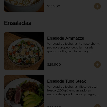
$13.900
Ensaladas
Ensalada Ammazza
Variedad de lechugas, tomate cherry, 
pepino europeo, cebolla morada, 
queso ricotta, pan focaccia y 
vinagreta balsámica
$29.900
Ensalada Tuna Steak
Variedad de lechugas, filete de atún 
fresco (200gr) empanizado en 
mezcla de ajonjolí blanco y negro, 
aguacate, tomate cherry, cebollas 
caramelizadas, escamas de queso 
parmesano, puerro crocante y 