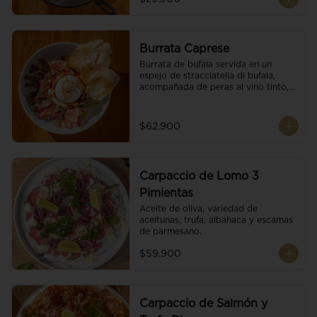
Burrata Caprese
Burrata de bufala servida en un 
espejo de stracciatella di bufala, 
acompañada de peras al vino tinto, 
tomates deshidratados, pan 
baguette, brotes orgánicos, salsa 
pesto y reducción de balsámico.
$62.900
Carpaccio de Lomo 3
Pimientas
Aceite de oliva, variedad de 
aceitunas, trufa, albahaca y escamas 
de parmesano.
$59.900
Carpaccio de Salmón y