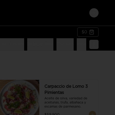
Login
$0
ones Cocina
Bebidas frias
Cócteles
Vinos
Postres
Li
Carpaccio de Lomo 3
Pimientas
Aceite de oliva, variedad de 
aceitunas, trufa, albahaca y 
escamas de parmesano.
$59.900