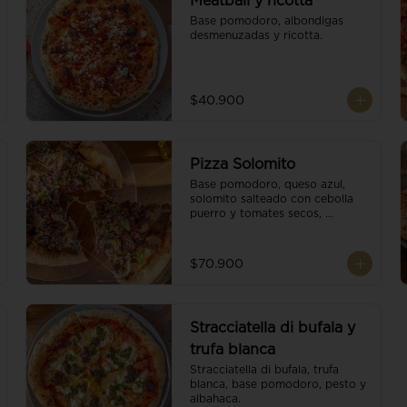
Meatball y ricotta
Base pomodoro, albondigas 
desmenuzadas y ricotta.
$40.900
Pizza Solomito
Base pomodoro, queso azul, 
solomito salteado con cebolla 
puerro y tomates secos, 
coronada con brotes orgánicos.
$70.900
Stracciatella di bufala y
trufa blanca
Stracciatella di bufala, trufa 
blanca, base pomodoro, pesto y 
albahaca.