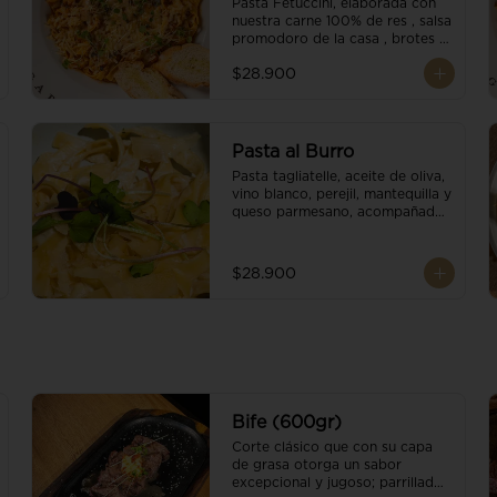
Pasta Fetuccini, elaborada con 
nuestra carne 100% de res , salsa 
promodoro de la casa , brotes 
organicos , y escamas 
$28.900
parmesano.
Pasta al Burro
Pasta tagliatelle, aceite de oliva, 
vino blanco, perejil, mantequilla y 
queso parmesano, acompañado 
con pan fresco.
$28.900
Bife (600gr)
Corte clásico que con su capa 
de grasa otorga un sabor 
excepcional y jugoso; parrillado 