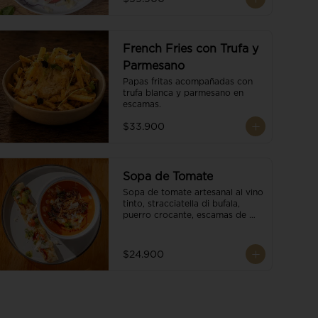
French Fries con Trufa y
Parmesano
Papas fritas acompañadas con 
trufa blanca y parmesano en 
escamas.
$33.900
Sopa de Tomate
Sopa de tomate artesanal al vino 
tinto, stracciatella di bufala, 
puerro crocante, escamas de 
parmesano, brotes orgánicos, 
reducción de balsámico y salsa 
pesto. Acompañado de un 
$24.900
tostón de pan focaccia.