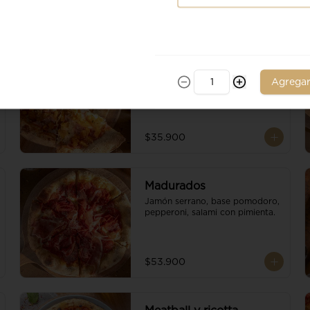
Ananá
Piña, jamon de cerdo, base 
Agrega
pomodoro, escamas de 
parmesano y queso mozzarella.
$35.900
Madurados
Jamón serrano, base pomodoro, 
pepperoni, salami con pimienta.
$53.900