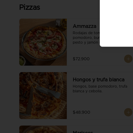
Pizzas
Ammazza
Rodajas de tomate fresco, base 
pomodoro, burrata cremoso, 
pesto y jamón serrano.
$72.900
Hongos y trufa blanca
Hongos, base pomodoro, trufa 
blanca y cebolla.
$48.900