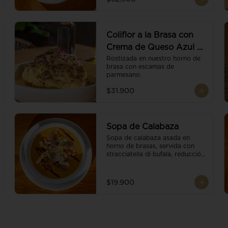
balsámico.
Coliflor a la Brasa con
Crema de Queso Azul y
Vino
Rostizada en nuestro horno de 
brasa con escamas de 
parmesano.
$31.900
Sopa de Calabaza
Sopa de calabaza asada en 
horno de brasas, servida con 
stracciatella di bufala, reducción 
de balsámico, mix de nueces y 
brotes orgánicos.
$19.900