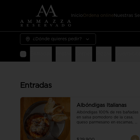
Inicio
Ordena online
Nuestras Se
¿Dónde quieres pedir?
Entradas
Pastas
Carnes
Pizzas
Guarnicio
Entradas
Albóndigas Italianas
Albóndigas 100% de res bañadas 
en salsa pomodoro de la casa, 
queso parmesano en escamas, 
vino tinto y brotes orgánicos 
acompañadas de pan baguette.
$29.900