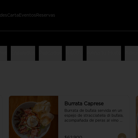
des
Carta
Eventos
Reservas
nes
Ensaladas
Pescados
Risotto
Arma tu Mixto
Adici
Burrata Caprese
Burrata de bufala servida en un 
espejo de stracciatella di bufala, 
acompañada de peras al vino 
tinto, tomates deshidratados, 
pan baguette, brotes orgánicos, 
salsa pesto y reducción de 
$62.900