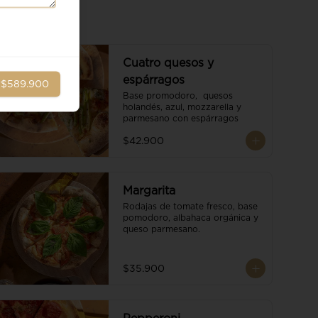
Cuatro quesos y
espárragos
r
$589.900
Base promodoro,  quesos 
holandés, azul, mozzarella y 
parmesano con espárragos
$42.900
Margarita
Rodajas de tomate fresco, base 
pomodoro, albahaca orgánica y 
queso parmesano.
$35.900