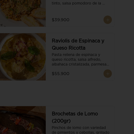
tinto, salsa pomodoro de la 
casa, brotes orgánicos y 
escamas de parmesano.
$39.900
Raviolis de Espinaca y
Queso Ricotta
Pasta rellena de espinaca y 
queso ricotta, salsa alfredo, 
albahaca cristalizada, parmesano 
trufado y ajo negro.
$55.900
Brochetas de Lomo
(200gr)
Pinchos de lomo con variedad 
de pimientos y cebollas, grillado 