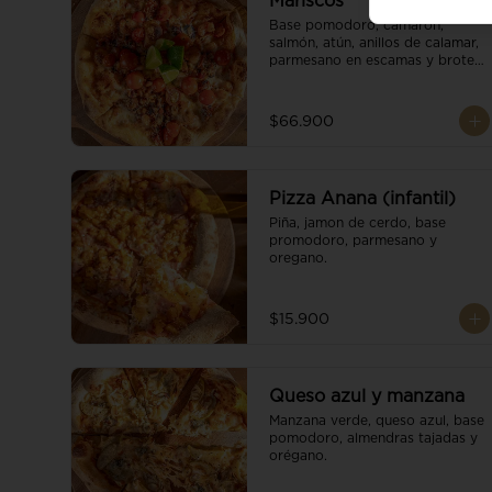
Mariscos
Base pomodoro, camarón, 
salmón, atún, anillos de calamar, 
parmesano en escamas y brotes 
orgánicos.
$66.900
Pizza Anana (infantil)
Piña, jamon de cerdo, base 
promodoro, parmesano y 
oregano.
$15.900
Queso azul y manzana
Manzana verde, queso azul, base 
pomodoro, almendras tajadas y 
orégano.