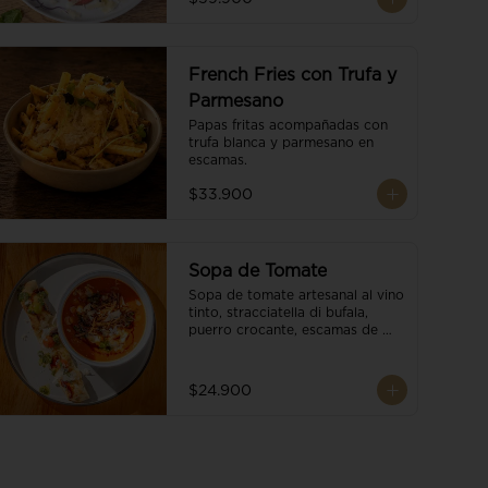
French Fries con Trufa y
Parmesano
Papas fritas acompañadas con 
trufa blanca y parmesano en 
escamas.
$33.900
Sopa de Tomate
Sopa de tomate artesanal al vino 
tinto, stracciatella di bufala, 
puerro crocante, escamas de 
parmesano, brotes orgánicos, 
reducción de balsámico y salsa 
pesto. Acompañado de un 
$24.900
tostón de pan focaccia.