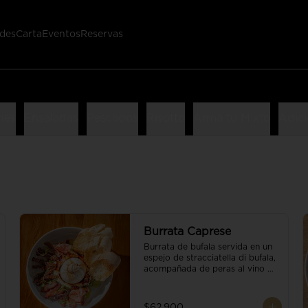
des
Carta
Eventos
Reservas
nes
Ensaladas
Pescados
Risotto
Arma tu Mixto
Adici
Burrata Caprese
Burrata de bufala servida en un 
espejo de stracciatella di bufala, 
acompañada de peras al vino 
tinto, tomates deshidratados, 
pan baguette, brotes orgánicos, 
salsa pesto y reducción de 
$62.900