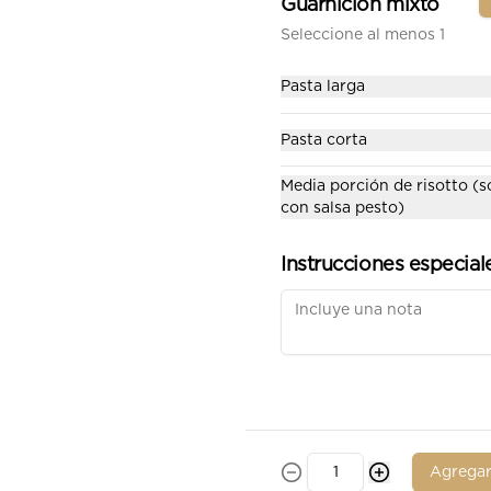
Guarnición mixto
Seleccione al menos 1
Pasta larga
Ananá
Piña, jamon de cerdo, base 
Pasta corta
pomodoro, escamas de 
parmesano y queso mozzarella.
Media porción de risotto (s
con salsa pesto)
$35.900
Instrucciones especial
Madurados
Jamón serrano, base pomodoro, 
pepperoni, salami con pimienta.
$53.900
Agrega