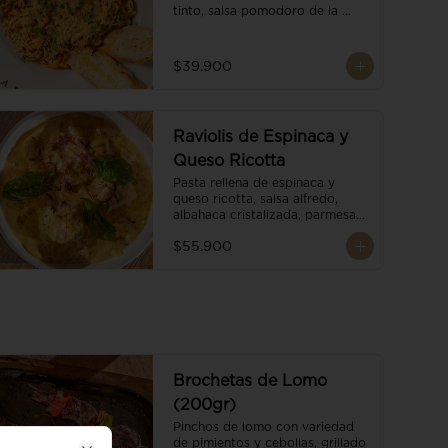
tinto, salsa pomodoro de la 
casa, brotes orgánicos y 
escamas de parmesano.
$39.900
Raviolis de Espinaca y
Queso Ricotta
Pasta rellena de espinaca y 
queso ricotta, salsa alfredo, 
albahaca cristalizada, parmesano 
trufado y ajo negro.
$55.900
Brochetas de Lomo
(200gr)
Pinchos de lomo con variedad 
de pimientos y cebollas, grillado 