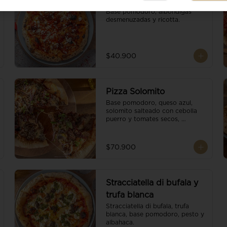
Meatball y ricotta
Base pomodoro, albondigas 
desmenuzadas y ricotta.
$40.900
Pizza Solomito
Base pomodoro, queso azul, 
solomito salteado con cebolla 
puerro y tomates secos, 
coronada con brotes orgánicos.
$70.900
Stracciatella di bufala y
trufa blanca
Stracciatella di bufala, trufa 
blanca, base pomodoro, pesto y 
albahaca.