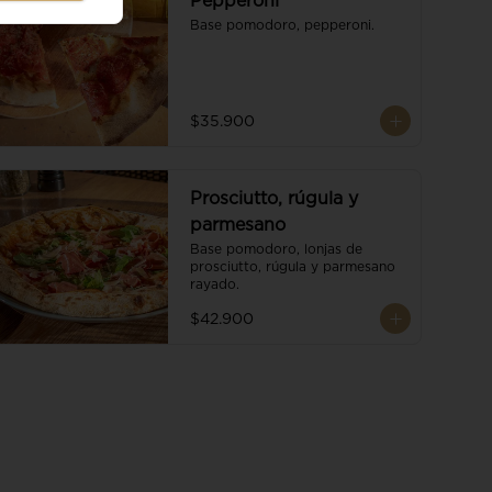
Pepperoni
Base pomodoro, pepperoni.
$35.900
Prosciutto, rúgula y
parmesano
Base pomodoro, lonjas de 
prosciutto, rúgula y parmesano 
rayado.
$42.900