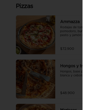
Pizzas
Ammazza
Rodajas de tomate fresco, base 
pomodoro, burrata cremoso, 
pesto y jamón serrano.
$72.900
Hongos y trufa blanca
Hongos, base pomodoro, trufa 
blanca y cebolla.
$48.900