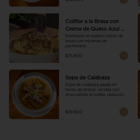
balsámico.
Coliflor a la Brasa con
Crema de Queso Azul y
Vino
Rostizada en nuestro horno de 
brasa con escamas de 
parmesano.
$31.900
Sopa de Calabaza
Sopa de calabaza asada en 
horno de brasas, servida con 
stracciatella di bufala, reducción 
de balsámico, mix de nueces y 
brotes orgánicos.
$19.900