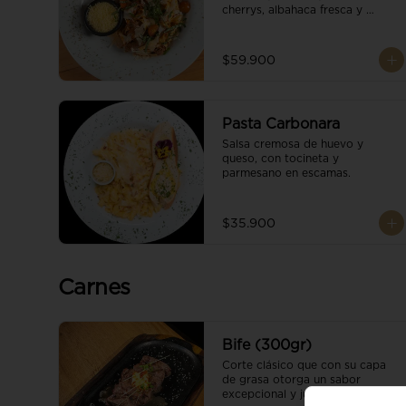
cherrys, albahaca fresca y 
parmesano en escamas.
$59.900
Pasta Carbonara
Salsa cremosa de huevo y 
queso, con tocineta y 
parmesano en escamas.
$35.900
Carnes
Bife (300gr)
Corte clásico que con su capa 
de grasa otorga un sabor 
excepcional y jugoso; parrillado 