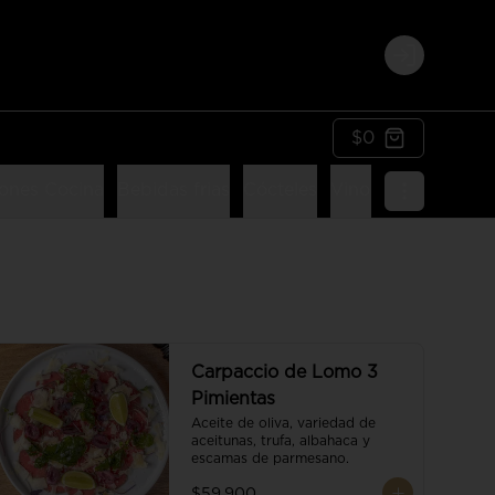
Login
$0
ones Cocina
Bebidas frias
Cócteles
Vinos
Postres
Li
Carpaccio de Lomo 3
Pimientas
Aceite de oliva, variedad de 
aceitunas, trufa, albahaca y 
escamas de parmesano.
$59.900