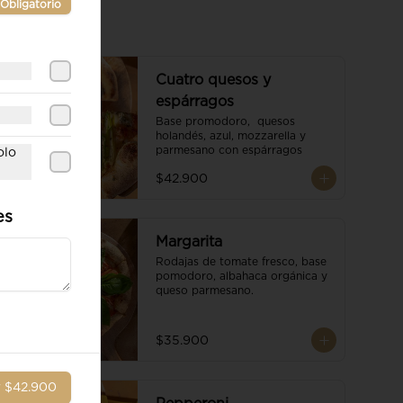
Obligatorio
Cuatro quesos y
espárragos
Base promodoro,  quesos 
holandés, azul, mozzarella y 
parmesano con espárragos
olo
$42.900
es
Margarita
Rodajas de tomate fresco, base 
pomodoro, albahaca orgánica y 
queso parmesano.
$35.900
r
$42.900