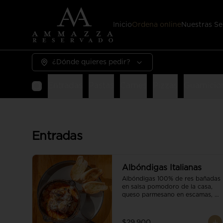
Inicio
Ordena online
Nuestras Se
¿Dónde quieres pedir?
Entradas
Pastas
Carnes
Pizzas
Guarnicio
Entradas
Albóndigas Italianas
Albóndigas 100% de res bañadas 
en salsa pomodoro de la casa, 
queso parmesano en escamas, 
vino tinto y brotes orgánicos 
acompañadas de pan baguette.
$29.900