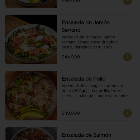
$66.900
reducción de balsámico.
Ensalada de Jamón
Serrano
Variedad de lechugas, jamón 
serrano, stracciatella di bufala, 
pesto, duraznos parrillados, 
aguacate, escamas de parmesano, 
$44.900
tomate cherry y vinagreta 
balsámico.
Ensalada de Pollo
Variedad de lechugas, suprema de 
pollo (200gr) a la parrilla, frutos 
secos, espárragos, puerro crocante, 
tomate cherry, aguacate, escamas 
de parmesano y reducción de 
balsámico.
$49.900
Ensalada de Salmón