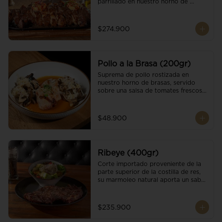
parrillado en nuestro horno de 
brasas, finalizado con cristales de sal 
y mantequilla de ajo y pimientos. 
Acompañado de salsa criolla de la 
$274.900
casa.
Pollo a la Brasa (200gr)
Suprema de pollo rostizada en 
nuestro horno de brasas, servido 
sobre una salsa de tomates frescos y 
hongos salteados. Acompañado a 
una guarnición a elección
$48.900
Ribeye (400gr)
Corte importado proveniente de la 
parte superior de la costilla de res, 
su marmoleo natural aporta un sabor 
intenso y tierno, parrillado en 
nuestro horno de brasas, finalizado 
con cristales de sal y mantequilla de 
$235.900
ajo y pimientos. Acompañado de una 
guarnición