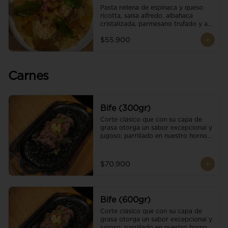
Pasta rellena de espinaca y queso 
ricotta, salsa alfredo, albahaca 
cristalizada, parmesano trufado y ajo 
negro.
$55.900
Carnes
Bife (300gr)
Corte clásico que con su capa de 
grasa otorga un sabor excepcional y 
jugoso; parrillado en nuestro horno 
de brasas dándole un sabor 
ahumado profundo. Finalizado con 
cristales de sal y mantequilla de ajo 
$70.900
y pimientos. Una guarnición a 
elección
Bife (600gr)
Corte clásico que con su capa de 
grasa otorga un sabor excepcional y 
jugoso; parrillado en nuestro horno 