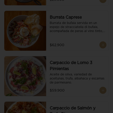
Burrata Caprese
Burrata de bufala servida en un 
espejo de stracciatella di bufala, 
acompañada de peras al vino tinto, 
tomates deshidratados, pan 
baguette, brotes orgánicos, salsa 
pesto y reducción de balsámico.
$62.900
Carpaccio de Lomo 3
Pimientas
Aceite de oliva, variedad de 
aceitunas, trufa, albahaca y escamas 
de parmesano.
$59.900
Carpaccio de Salmón y