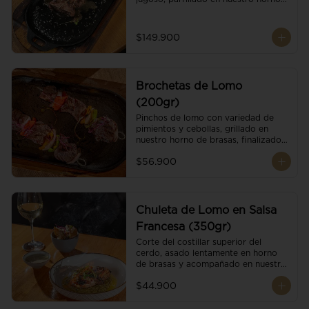
de brasas dándole un sabor 
ahumado profundo. Finalizado con 
cristales de sal y mantequilla de ajo 
$149.900
y pimientos. Dos guarniciones a 
elección
Brochetas de Lomo
(200gr)
Pinchos de lomo con variedad de 
pimientos y cebollas, grillado en 
nuestro horno de brasas, finalizado 
con cristales de sal. Acompañado de 
$56.900
salsa criolla.
Chuleta de Lomo en Salsa
Francesa (350gr)
Corte del costillar superior del 
cerdo, asado lentamente en horno 
de brasas y acompañado en nuestra 
exclusiva salsa francesa.
$44.900