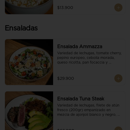
$13.900
Ensaladas
Ensalada Ammazza
Variedad de lechugas, tomate cherry, 
pepino europeo, cebolla morada, 
queso ricotta, pan focaccia y 
vinagreta balsámica
$29.900
Ensalada Tuna Steak
Variedad de lechugas, filete de atún 
fresco (200gr) empanizado en 
mezcla de ajonjolí blanco y negro, 
aguacate, tomate cherry, cebollas 
caramelizadas, escamas de queso 
parmesano, puerro crocante y 