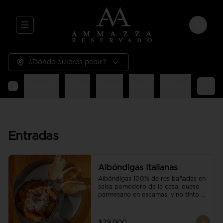
Abrir menu de navegación
Login
¿Dónde quieres pedir?
Entradas
Pastas
Carnes
Pizzas
Guarniciones
E
Entradas
Albóndigas Italianas
Albóndigas 100% de res bañadas en 
salsa pomodoro de la casa, queso 
parmesano en escamas, vino tinto y 
brotes orgánicos acompañadas de 
pan baguette.
$29.900