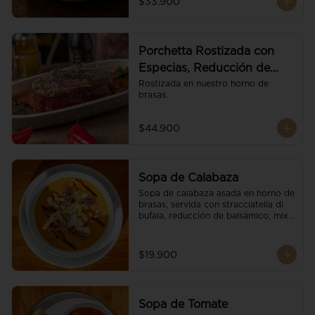
$33.900
Porchetta Rostizada con
Especias, Reducción de
Panela y Vino
Rostizada en nuestro horno de 
brasas.
$44.900
Sopa de Calabaza
Sopa de calabaza asada en horno de 
brasas, servida con stracciatella di 
bufala, reducción de balsámico, mix 
de nueces y brotes orgánicos.
$19.900
Sopa de Tomate