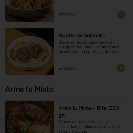
$76.900
Risotto de Solomito
Cremoso risotto elaborado con 
champiñones, perejil, acompañado 
de solomito a la parrilla y finalizado 
con mix de nueces y brotes 
orgánicos.
$76.900
Arma tu Mixto
Arma tu Mixto - Bife (220
gr)
Tu plato a tu manera. Incluye 
ensalada de la huerta, guarnición y 
salsa a elección.