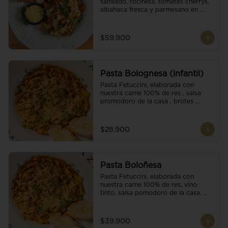
salteado, tocineta, tomates cherrys, 
albahaca fresca y parmesano en 
escamas.
$59.900
Pasta Bolognesa (infantil)
Pasta Fetuccini, elaborada con 
nuestra carne 100% de res , salsa 
promodoro de la casa , brotes 
organicos , y escamas parmesano.
$28.900
Pasta Boloñesa
Pasta Fetuccini, elaborada con 
nuestra carne 100% de res, vino 
tinto, salsa pomodoro de la casa, 
brotes orgánicos y escamas de 
parmesano.
$39.900