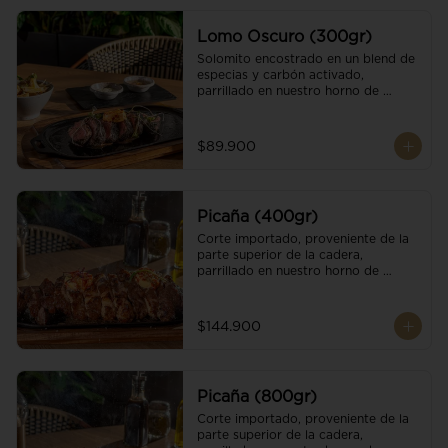
Lomo Oscuro (300gr)
Solomito encostrado en un blend de 
especias y carbón activado, 
parrillado en nuestro horno de 
brasas dándole un sabor único; 
finalizando con cristales de sal y 
mantequilla de ajo y pimientos. 
$89.900
Acompañado de salsa criolla y una 
guarnición a elección
Picaña (400gr)
Corte importado, proveniente de la 
parte superior de la cadera, 
parrillado en nuestro horno de 
brasas, finalizado con cristales de sal 
y mantequilla de ajo y pimientos. 
Acompañado de salsa criolla de la 
$144.900
casa.
Picaña (800gr)
Corte importado, proveniente de la 
parte superior de la cadera, 