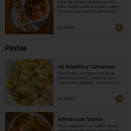
Sopa de tomate artesanal al vino 
tinto, stracciatella di bufala, puerro 
crocante, escamas de parmesano, 
brotes orgánicos, reducción de 
balsámico y salsa pesto. 
Acompañado de un tostón de pan 
$24.900
focaccia.
Pastas
Ají Amarillo y Camarones
Pasta corta con reducción de ají 
amarillo (picante), crema de coco, 
camarones salteados y escamas de 
parmesano.
$53.900
Alfredo con Salmón
Pasta tagliatelle con salmón fresco, 
salsa a base de crema, vino blanco, 