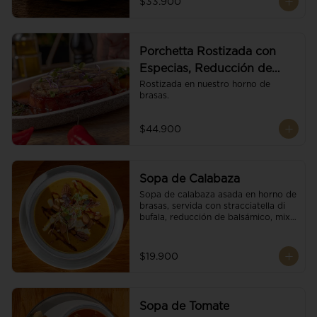
$33.900
Porchetta Rostizada con
Especias, Reducción de
Panela y Vino
Rostizada en nuestro horno de 
brasas.
$44.900
Sopa de Calabaza
Sopa de calabaza asada en horno de 
brasas, servida con stracciatella di 
bufala, reducción de balsámico, mix 
de nueces y brotes orgánicos.
$19.900
Sopa de Tomate