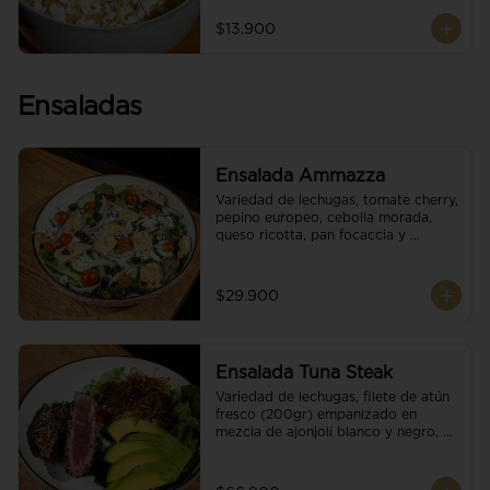
$13.900
Ensaladas
Ensalada Ammazza
Variedad de lechugas, tomate cherry, 
pepino europeo, cebolla morada, 
queso ricotta, pan focaccia y 
vinagreta balsámica
$29.900
Ensalada Tuna Steak
Variedad de lechugas, filete de atún 
fresco (200gr) empanizado en 
mezcla de ajonjolí blanco y negro, 
aguacate, tomate cherry, cebollas 
caramelizadas, escamas de queso 
parmesano, puerro crocante y 