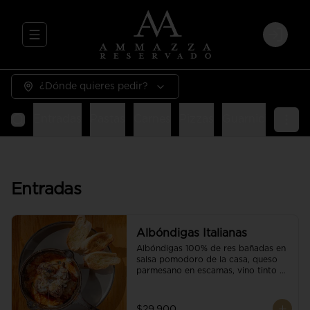
Abrir menu de navegación
Login
¿Dónde quieres pedir?
Entradas
Pastas
Carnes
Pizzas
Guarniciones
E
Entradas
Albóndigas Italianas
Albóndigas 100% de res bañadas en 
salsa pomodoro de la casa, queso 
parmesano en escamas, vino tinto y 
brotes orgánicos acompañadas de 
pan baguette.
$29.900