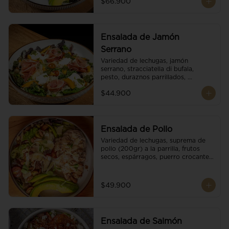
$66.900
reducción de balsámico.
Ensalada de Jamón
Serrano
Variedad de lechugas, jamón 
serrano, stracciatella di bufala, 
pesto, duraznos parrillados, 
aguacate, escamas de parmesano, 
$44.900
tomate cherry y vinagreta 
balsámico.
Ensalada de Pollo
Variedad de lechugas, suprema de 
pollo (200gr) a la parrilla, frutos 
secos, espárragos, puerro crocante, 
tomate cherry, aguacate, escamas 
de parmesano y reducción de 
balsámico.
$49.900
Ensalada de Salmón