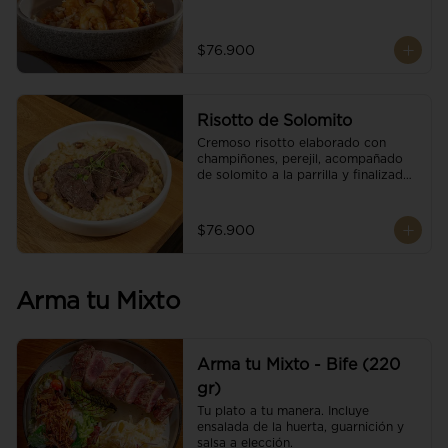
$76.900
Risotto de Solomito
Cremoso risotto elaborado con 
champiñones, perejil, acompañado 
de solomito a la parrilla y finalizado 
con mix de nueces y brotes 
orgánicos.
$76.900
Arma tu Mixto
Arma tu Mixto - Bife (220
gr)
Tu plato a tu manera. Incluye 
ensalada de la huerta, guarnición y 
salsa a elección.