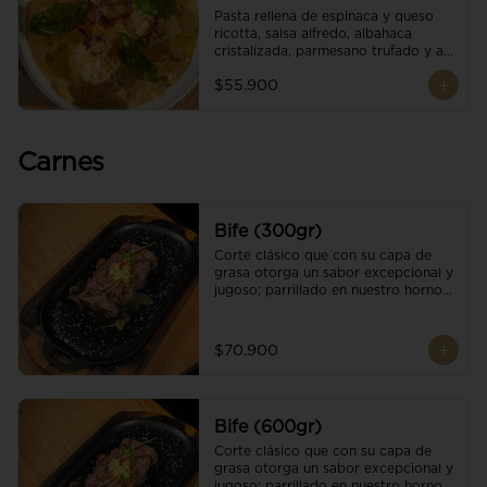
Pasta rellena de espinaca y queso 
ricotta, salsa alfredo, albahaca 
cristalizada, parmesano trufado y ajo 
negro.
$55.900
Carnes
Bife (300gr)
Corte clásico que con su capa de 
grasa otorga un sabor excepcional y 
jugoso; parrillado en nuestro horno 
de brasas dándole un sabor 
ahumado profundo. Finalizado con 
cristales de sal y mantequilla de ajo 
$70.900
y pimientos. Una guarnición a 
elección
Bife (600gr)
Corte clásico que con su capa de 
grasa otorga un sabor excepcional y 
jugoso; parrillado en nuestro horno 