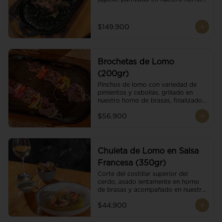
de brasas dándole un sabor 
ahumado profundo. Finalizado con 
cristales de sal y mantequilla de ajo 
$149.900
y pimientos. Dos guarniciones a 
elección
Brochetas de Lomo
(200gr)
Pinchos de lomo con variedad de 
pimientos y cebollas, grillado en 
nuestro horno de brasas, finalizado 
con cristales de sal. Acompañado de 
$56.900
salsa criolla.
Chuleta de Lomo en Salsa
Francesa (350gr)
Corte del costillar superior del 
cerdo, asado lentamente en horno 
de brasas y acompañado en nuestra 
exclusiva salsa francesa.
$44.900