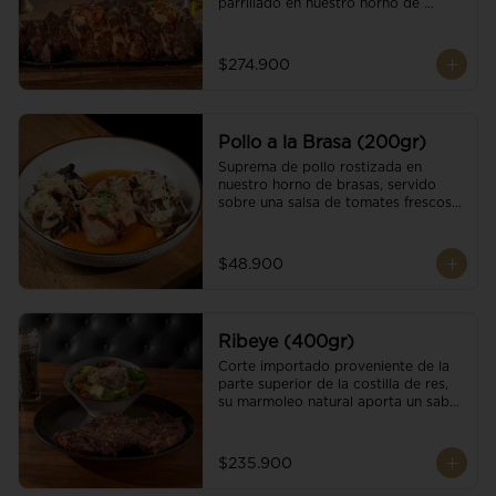
parrillado en nuestro horno de 
brasas, finalizado con cristales de sal 
y mantequilla de ajo y pimientos. 
Acompañado de salsa criolla de la 
$274.900
casa.
Pollo a la Brasa (200gr)
Suprema de pollo rostizada en 
nuestro horno de brasas, servido 
sobre una salsa de tomates frescos y 
hongos salteados. Acompañado a 
una guarnición a elección
$48.900
Ribeye (400gr)
Corte importado proveniente de la 
parte superior de la costilla de res, 
su marmoleo natural aporta un sabor 
intenso y tierno, parrillado en 
nuestro horno de brasas, finalizado 
con cristales de sal y mantequilla de 
$235.900
ajo y pimientos. Acompañado de una 
guarnición