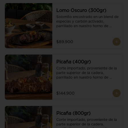
Lomo Oscuro (300gr)
Solomito encostrado en un blend de 
especias y carbón activado, 
parrillado en nuestro horno de 
brasas dándole un sabor único; 
finalizando con cristales de sal y 
mantequilla de ajo y pimientos. 
$89.900
Acompañado de salsa criolla y una 
guarnición a elección
Picaña (400gr)
Corte importado, proveniente de la 
parte superior de la cadera, 
parrillado en nuestro horno de 
brasas, finalizado con cristales de sal 
y mantequilla de ajo y pimientos. 
Acompañado de salsa criolla de la 
$144.900
casa.
Picaña (800gr)
Corte importado, proveniente de la 
parte superior de la cadera, 