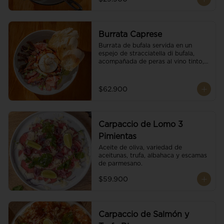
Burrata Caprese
Burrata de bufala servida en un 
espejo de stracciatella di bufala, 
acompañada de peras al vino tinto, 
tomates deshidratados, pan 
baguette, brotes orgánicos, salsa 
pesto y reducción de balsámico.
$62.900
Carpaccio de Lomo 3
Pimientas
Aceite de oliva, variedad de 
aceitunas, trufa, albahaca y escamas 
de parmesano.
$59.900
Carpaccio de Salmón y