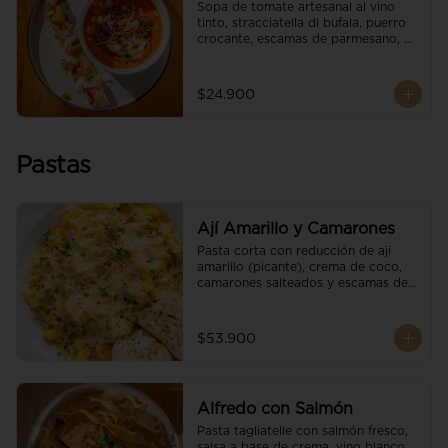
Sopa de tomate artesanal al vino 
tinto, stracciatella di bufala, puerro 
crocante, escamas de parmesano, 
brotes orgánicos, reducción de 
balsámico y salsa pesto. 
Acompañado de un tostón de pan 
$24.900
focaccia.
Pastas
Ají Amarillo y Camarones
Pasta corta con reducción de ají 
amarillo (picante), crema de coco, 
camarones salteados y escamas de 
parmesano.
$53.900
Alfredo con Salmón
Pasta tagliatelle con salmón fresco, 
salsa a base de crema, vino blanco, 