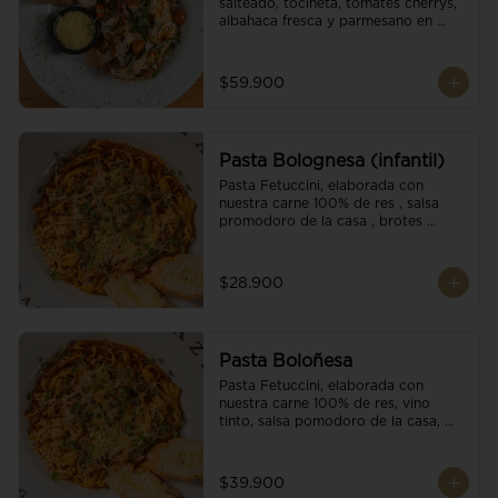
salteado, tocineta, tomates cherrys, 
albahaca fresca y parmesano en 
escamas.
$59.900
Pasta Bolognesa (infantil)
Pasta Fetuccini, elaborada con 
nuestra carne 100% de res , salsa 
promodoro de la casa , brotes 
organicos , y escamas parmesano.
$28.900
Pasta Boloñesa
Pasta Fetuccini, elaborada con 
nuestra carne 100% de res, vino 
tinto, salsa pomodoro de la casa, 
brotes orgánicos y escamas de 
parmesano.
$39.900