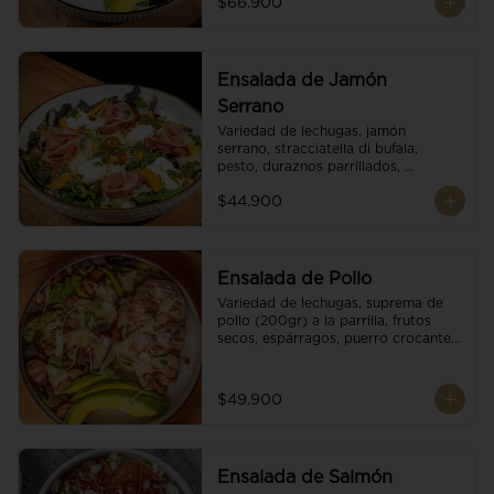
$66.900
reducción de balsámico.
Ensalada de Jamón
Serrano
Variedad de lechugas, jamón 
serrano, stracciatella di bufala, 
pesto, duraznos parrillados, 
aguacate, escamas de parmesano, 
$44.900
tomate cherry y vinagreta 
balsámico.
Ensalada de Pollo
Variedad de lechugas, suprema de 
pollo (200gr) a la parrilla, frutos 
secos, espárragos, puerro crocante, 
tomate cherry, aguacate, escamas 
de parmesano y reducción de 
balsámico.
$49.900
Ensalada de Salmón