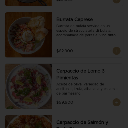
Burrata Caprese
Burrata de bufala servida en un 
espejo de stracciatella di bufala, 
acompañada de peras al vino tinto, 
tomates deshidratados, pan 
baguette, brotes orgánicos, salsa 
pesto y reducción de balsámico.
$62.900
Carpaccio de Lomo 3
Pimientas
Aceite de oliva, variedad de 
aceitunas, trufa, albahaca y escamas 
de parmesano.
$59.900
Carpaccio de Salmón y