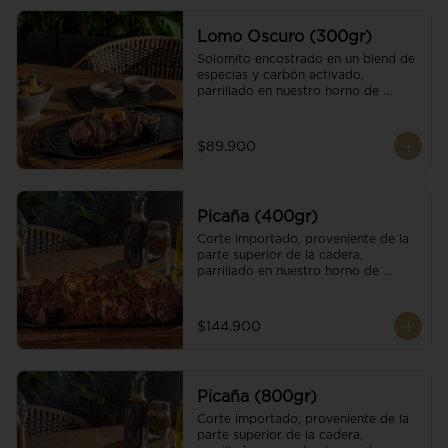
Lomo Oscuro (300gr)
Solomito encostrado en un blend de 
especias y carbón activado, 
parrillado en nuestro horno de 
brasas dándole un sabor único; 
finalizando con cristales de sal y 
mantequilla de ajo y pimientos. 
$89.900
Acompañado de salsa criolla y una 
guarnición a elección
Picaña (400gr)
Corte importado, proveniente de la 
parte superior de la cadera, 
parrillado en nuestro horno de 
brasas, finalizado con cristales de sal 
y mantequilla de ajo y pimientos. 
Acompañado de salsa criolla de la 
$144.900
casa.
Picaña (800gr)
Corte importado, proveniente de la 
parte superior de la cadera, 