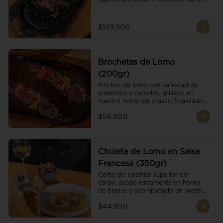
de brasas dándole un sabor 
ahumado profundo. Finalizado con 
cristales de sal y mantequilla de ajo 
$149.900
y pimientos. Dos guarniciones a 
elección
Brochetas de Lomo
(200gr)
Pinchos de lomo con variedad de 
pimientos y cebollas, grillado en 
nuestro horno de brasas, finalizado 
con cristales de sal. Acompañado de 
$56.900
salsa criolla.
Chuleta de Lomo en Salsa
Francesa (350gr)
Corte del costillar superior del 
cerdo, asado lentamente en horno 
de brasas y acompañado en nuestra 
exclusiva salsa francesa.
$44.900