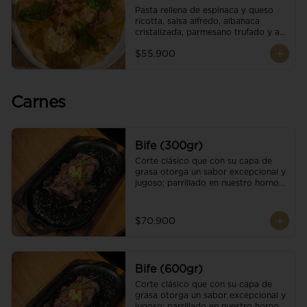
Pasta rellena de espinaca y queso 
ricotta, salsa alfredo, albahaca 
cristalizada, parmesano trufado y ajo 
negro.
$55.900
Carnes
Bife (300gr)
Corte clásico que con su capa de 
grasa otorga un sabor excepcional y 
jugoso; parrillado en nuestro horno 
de brasas dándole un sabor 
ahumado profundo. Finalizado con 
cristales de sal y mantequilla de ajo 
$70.900
y pimientos. Una guarnición a 
elección
Bife (600gr)
Corte clásico que con su capa de 
grasa otorga un sabor excepcional y 
jugoso; parrillado en nuestro horno 