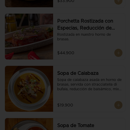
$33.900
Porchetta Rostizada con
Especias, Reducción de
Panela y Vino
Rostizada en nuestro horno de 
brasas.
$44.900
Sopa de Calabaza
Sopa de calabaza asada en horno de 
brasas, servida con stracciatella di 
bufala, reducción de balsámico, mix 
de nueces y brotes orgánicos.
$19.900
Sopa de Tomate