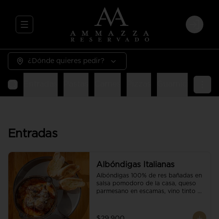
Abrir menu de navegación
Login
¿Dónde quieres pedir?
Entradas
Pastas
Carnes
Pizzas
Guarniciones
E
Entradas
Albóndigas Italianas
Albóndigas 100% de res bañadas en 
salsa pomodoro de la casa, queso 
parmesano en escamas, vino tinto y 
brotes orgánicos acompañadas de 
pan baguette.
$29.900