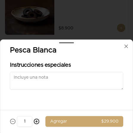
$8.900
Aceituna verde entera
Pesca Blanca
Instrucciones especiales
$8.900
Ad. Solomito
Agregar
$29.900