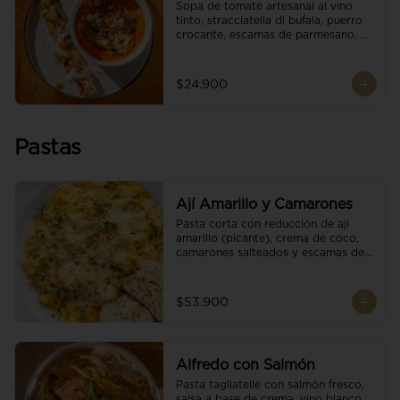
Sopa de tomate artesanal al vino 
tinto, stracciatella di bufala, puerro 
crocante, escamas de parmesano, 
brotes orgánicos, reducción de 
balsámico y salsa pesto. 
Acompañado de un tostón de pan 
$24.900
focaccia.
Pastas
Ají Amarillo y Camarones
Pasta corta con reducción de ají 
amarillo (picante), crema de coco, 
camarones salteados y escamas de 
parmesano.
$53.900
Alfredo con Salmón
Pasta tagliatelle con salmón fresco, 
salsa a base de crema, vino blanco, 