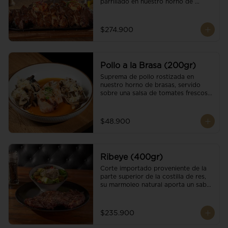
parrillado en nuestro horno de 
brasas, finalizado con cristales de sal 
y mantequilla de ajo y pimientos. 
Acompañado de salsa criolla de la 
$274.900
casa.
Pollo a la Brasa (200gr)
Suprema de pollo rostizada en 
nuestro horno de brasas, servido 
sobre una salsa de tomates frescos y 
hongos salteados. Acompañado a 
una guarnición a elección
$48.900
Ribeye (400gr)
Corte importado proveniente de la 
parte superior de la costilla de res, 
su marmoleo natural aporta un sabor 
intenso y tierno, parrillado en 
nuestro horno de brasas, finalizado 
con cristales de sal y mantequilla de 
$235.900
ajo y pimientos. Acompañado de una 
guarnición