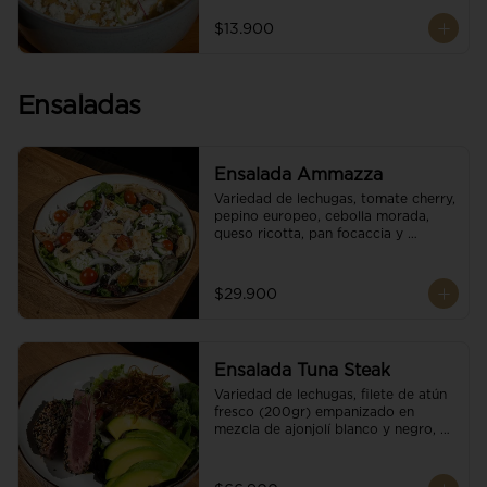
$13.900
Ensaladas
Ensalada Ammazza
Variedad de lechugas, tomate cherry, 
pepino europeo, cebolla morada, 
queso ricotta, pan focaccia y 
vinagreta balsámica
$29.900
Ensalada Tuna Steak
Variedad de lechugas, filete de atún 
fresco (200gr) empanizado en 
mezcla de ajonjolí blanco y negro, 
aguacate, tomate cherry, cebollas 
caramelizadas, escamas de queso 
parmesano, puerro crocante y 