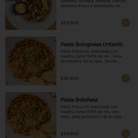
salteado, tocineta, tomates cherrys, 
albahaca fresca y parmesano en 
escamas.
$59.900
Pasta Bolognesa (infantil)
Pasta Fetuccini, elaborada con 
nuestra carne 100% de res , salsa 
promodoro de la casa , brotes 
organicos , y escamas parmesano.
$28.900
Pasta Boloñesa
Pasta Fetuccini, elaborada con 
nuestra carne 100% de res, vino 
tinto, salsa pomodoro de la casa, 
brotes orgánicos y escamas de 
parmesano.
$39.900