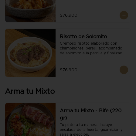
$76.900
Risotto de Solomito
Cremoso risotto elaborado con 
champiñones, perejil, acompañado 
de solomito a la parrilla y finalizado 
con mix de nueces y brotes 
orgánicos.
$76.900
Arma tu Mixto
Arma tu Mixto - Bife (220
gr)
Tu plato a tu manera. Incluye 
ensalada de la huerta, guarnición y 
salsa a elección.