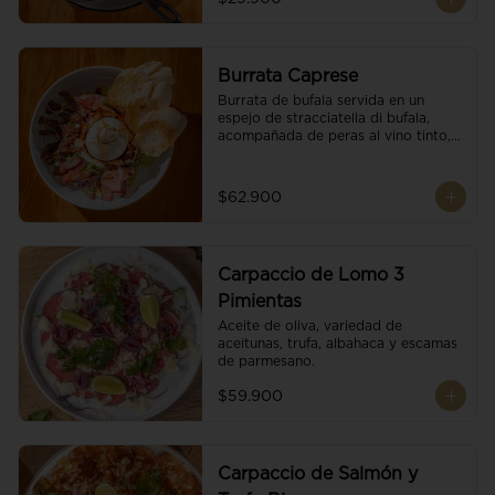
Burrata Caprese
Burrata de bufala servida en un 
espejo de stracciatella di bufala, 
acompañada de peras al vino tinto, 
tomates deshidratados, pan 
baguette, brotes orgánicos, salsa 
pesto y reducción de balsámico.
$62.900
Carpaccio de Lomo 3
Pimientas
Aceite de oliva, variedad de 
aceitunas, trufa, albahaca y escamas 
de parmesano.
$59.900
Carpaccio de Salmón y