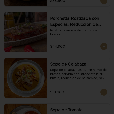
$33.900
Porchetta Rostizada con
Especias, Reducción de
Panela y Vino
Rostizada en nuestro horno de 
brasas.
$44.900
Sopa de Calabaza
Sopa de calabaza asada en horno de 
brasas, servida con stracciatella di 
bufala, reducción de balsámico, mix 
de nueces y brotes orgánicos.
$19.900
Sopa de Tomate