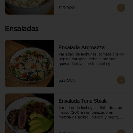
$13.900
Ensaladas
Ensalada Ammazza
Variedad de lechugas, tomate cherry, 
pepino europeo, cebolla morada, 
queso ricotta, pan focaccia y 
vinagreta balsámica
$29.900
Ensalada Tuna Steak
Variedad de lechugas, filete de atún 
fresco (200gr) empanizado en 
mezcla de ajonjolí blanco y negro, 
aguacate, tomate cherry, cebollas 
caramelizadas, escamas de queso 
parmesano, puerro crocante y 