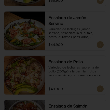
$66.900
reducción de balsámico.
Ensalada de Jamón
Serrano
Variedad de lechugas, jamón 
serrano, stracciatella di bufala, 
pesto, duraznos parrillados, 
aguacate, escamas de parmesano, 
$44.900
tomate cherry y vinagreta 
balsámico.
Ensalada de Pollo
Variedad de lechugas, suprema de 
pollo (200gr) a la parrilla, frutos 
secos, espárragos, puerro crocante, 
tomate cherry, aguacate, escamas 
de parmesano y reducción de 
balsámico.
$49.900
Ensalada de Salmón