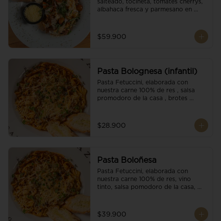
salteado, tocineta, tomates cherrys, 
albahaca fresca y parmesano en 
escamas.
$59.900
Pasta Bolognesa (infantil)
Pasta Fetuccini, elaborada con 
nuestra carne 100% de res , salsa 
promodoro de la casa , brotes 
organicos , y escamas parmesano.
$28.900
Pasta Boloñesa
Pasta Fetuccini, elaborada con 
nuestra carne 100% de res, vino 
tinto, salsa pomodoro de la casa, 
brotes orgánicos y escamas de 
parmesano.
$39.900