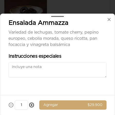
Ensalada Ammazza
$8.900
Variedad de lechugas, tomate cherry, pepino
europeo, cebolla morada, queso ricotta, pan
Aceituna verde entera
focaccia y vinagreta balsámica
Instrucciones especiales
$8.900
Ad. Solomito
Agregar
$29.900