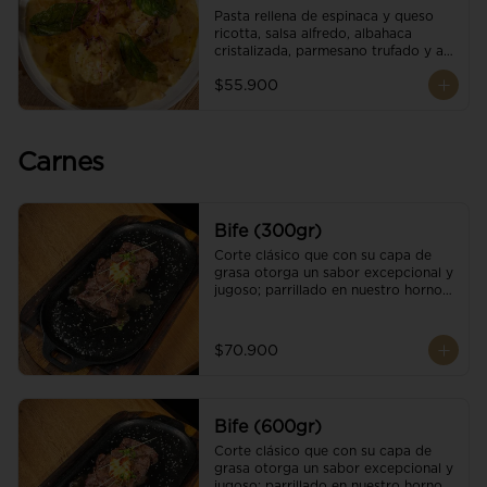
Pasta rellena de espinaca y queso 
ricotta, salsa alfredo, albahaca 
cristalizada, parmesano trufado y ajo 
negro.
$55.900
Carnes
Bife (300gr)
Corte clásico que con su capa de 
grasa otorga un sabor excepcional y 
jugoso; parrillado en nuestro horno 
de brasas dándole un sabor 
ahumado profundo. Finalizado con 
cristales de sal y mantequilla de ajo 
$70.900
y pimientos. Una guarnición a 
elección
Bife (600gr)
Corte clásico que con su capa de 
grasa otorga un sabor excepcional y 
jugoso; parrillado en nuestro horno 