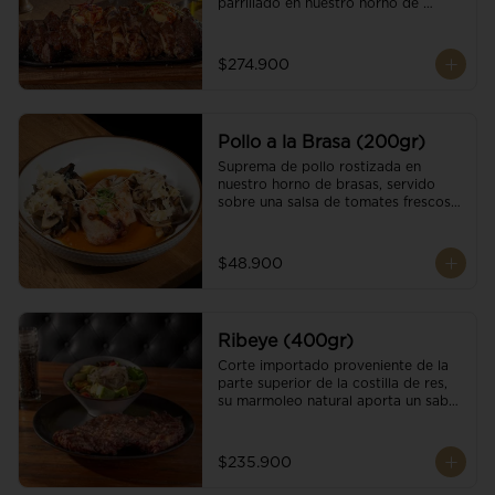
parrillado en nuestro horno de 
brasas, finalizado con cristales de sal 
y mantequilla de ajo y pimientos. 
Acompañado de salsa criolla de la 
$274.900
casa.
Pollo a la Brasa (200gr)
Suprema de pollo rostizada en 
nuestro horno de brasas, servido 
sobre una salsa de tomates frescos y 
hongos salteados. Acompañado a 
una guarnición a elección
$48.900
Ribeye (400gr)
Corte importado proveniente de la 
parte superior de la costilla de res, 
su marmoleo natural aporta un sabor 
intenso y tierno, parrillado en 
nuestro horno de brasas, finalizado 
con cristales de sal y mantequilla de 
$235.900
ajo y pimientos. Acompañado de una 
guarnición