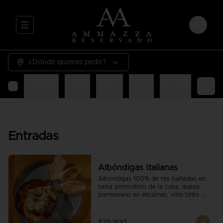
Abrir menu de navegación
Login
¿Dónde quieres pedir?
Entradas
Pastas
Carnes
Pizzas
Guarniciones
E
Entradas
Albóndigas Italianas
Albóndigas 100% de res bañadas en 
salsa pomodoro de la casa, queso 
parmesano en escamas, vino tinto y 
brotes orgánicos acompañadas de 
pan baguette.
$29.900