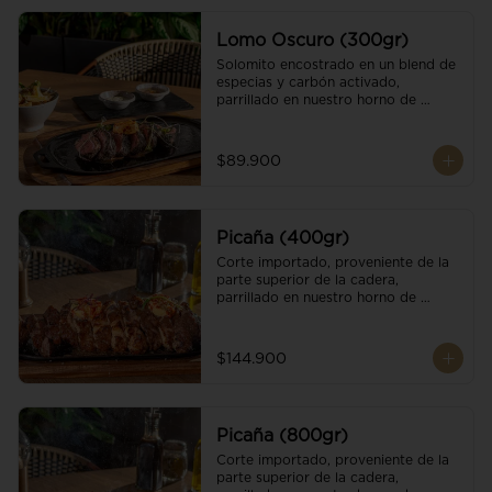
Lomo Oscuro (300gr)
Solomito encostrado en un blend de 
especias y carbón activado, 
parrillado en nuestro horno de 
brasas dándole un sabor único; 
finalizando con cristales de sal y 
mantequilla de ajo y pimientos. 
$89.900
Acompañado de salsa criolla y una 
guarnición a elección
Picaña (400gr)
Corte importado, proveniente de la 
parte superior de la cadera, 
parrillado en nuestro horno de 
brasas, finalizado con cristales de sal 
y mantequilla de ajo y pimientos. 
Acompañado de salsa criolla de la 
$144.900
casa.
Picaña (800gr)
Corte importado, proveniente de la 
parte superior de la cadera, 