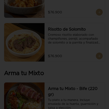
$76.900
Risotto de Solomito
Cremoso risotto elaborado con 
champiñones, perejil, acompañado 
de solomito a la parrilla y finalizado 
con mix de nueces y brotes 
orgánicos.
$76.900
Arma tu Mixto
Arma tu Mixto - Bife (220
gr)
Tu plato a tu manera. Incluye 
ensalada de la huerta, guarnición y 
salsa a elección.