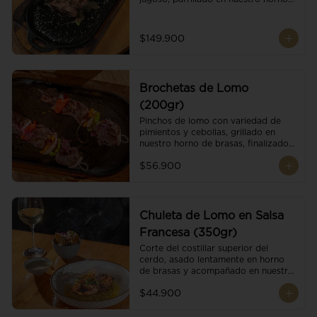
de brasas dándole un sabor 
ahumado profundo. Finalizado con 
cristales de sal y mantequilla de ajo 
$149.900
y pimientos. Dos guarniciones a 
elección
Brochetas de Lomo
(200gr)
Pinchos de lomo con variedad de 
pimientos y cebollas, grillado en 
nuestro horno de brasas, finalizado 
con cristales de sal. Acompañado de 
$56.900
salsa criolla.
Chuleta de Lomo en Salsa
Francesa (350gr)
Corte del costillar superior del 
cerdo, asado lentamente en horno 
de brasas y acompañado en nuestra 
exclusiva salsa francesa.
$44.900