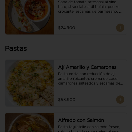
Sopa de tomate artesanal al vino 
tinto, stracciatella di bufala, puerro 
crocante, escamas de parmesano, 
brotes orgánicos, reducción de 
balsámico y salsa pesto. 
Acompañado de un tostón de pan 
$24.900
focaccia.
Pastas
Ají Amarillo y Camarones
Pasta corta con reducción de ají 
amarillo (picante), crema de coco, 
camarones salteados y escamas de 
parmesano.
$53.900
Alfredo con Salmón
Pasta tagliatelle con salmón fresco, 
salsa a base de crema, vino blanco, 