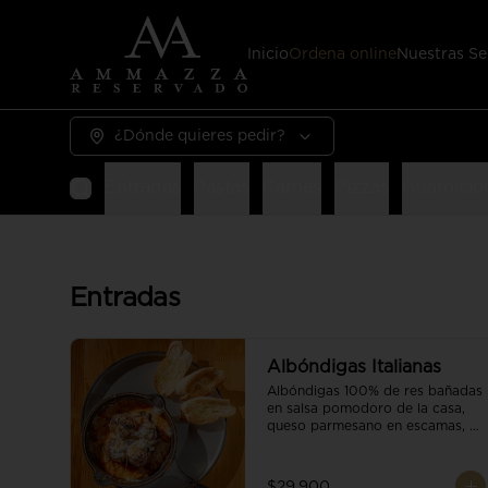
Inicio
Ordena online
Nuestras Se
¿Dónde quieres pedir?
Entradas
Pastas
Carnes
Pizzas
Guarnicio
Entradas
Albóndigas Italianas
Albóndigas 100% de res bañadas 
en salsa pomodoro de la casa, 
queso parmesano en escamas, 
vino tinto y brotes orgánicos 
acompañadas de pan baguette.
$29.900