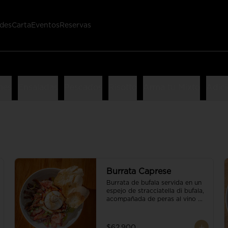
des
Carta
Eventos
Reservas
nes
Ensaladas
Pescados
Risotto
Arma tu Mixto
Adici
Burrata Caprese
Burrata de bufala servida en un 
espejo de stracciatella di bufala, 
acompañada de peras al vino 
tinto, tomates deshidratados, 
pan baguette, brotes orgánicos, 
salsa pesto y reducción de 
$62.900