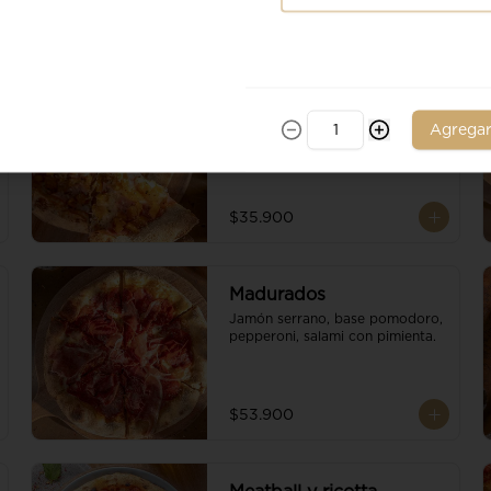
Ananá
Piña, jamon de cerdo, base 
Agrega
pomodoro, escamas de 
parmesano y queso mozzarella.
$35.900
Madurados
Jamón serrano, base pomodoro, 
pepperoni, salami con pimienta.
$53.900