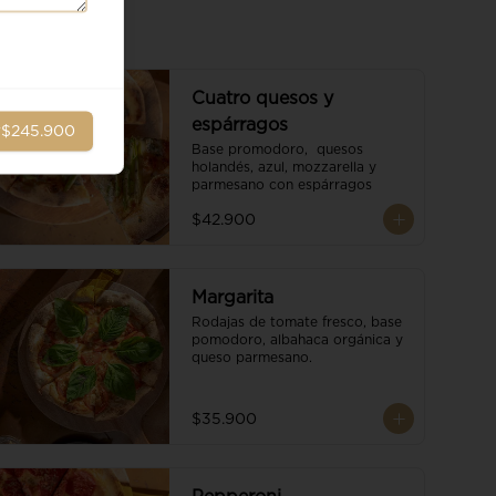
Cuatro quesos y
espárragos
r
$245.900
Base promodoro,  quesos 
holandés, azul, mozzarella y 
parmesano con espárragos
$42.900
Margarita
Rodajas de tomate fresco, base 
pomodoro, albahaca orgánica y 
queso parmesano.
$35.900