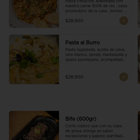
Pasta Fetuccini, elaborada con 
nuestra carne 100% de res , salsa 
promodoro de la casa , brotes 
organicos , y escamas 
$28.900
parmesano.
Pasta al Burro
Pasta tagliatelle, aceite de oliva, 
vino blanco, perejil, mantequilla y 
queso parmesano, acompañado 
con pan fresco.
$28.900
Bife (600gr)
Corte clásico que con su capa 
de grasa otorga un sabor 
excepcional y jugoso; parrillado 