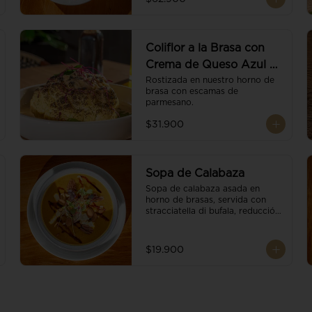
balsámico.
Coliflor a la Brasa con
Crema de Queso Azul y
Vino
Rostizada en nuestro horno de 
brasa con escamas de 
parmesano.
$31.900
Sopa de Calabaza
Sopa de calabaza asada en 
horno de brasas, servida con 
stracciatella di bufala, reducción 
de balsámico, mix de nueces y 
brotes orgánicos.
$19.900