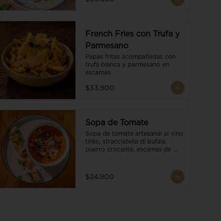
French Fries con Trufa y
Parmesano
Papas fritas acompañadas con 
trufa blanca y parmesano en 
escamas.
$33.900
Sopa de Tomate
Sopa de tomate artesanal al vino 
tinto, stracciatella di bufala, 
puerro crocante, escamas de 
parmesano, brotes orgánicos, 
reducción de balsámico y salsa 
pesto. Acompañado de un 
$24.900
tostón de pan focaccia.