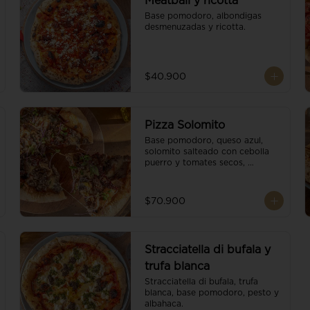
Meatball y ricotta
Base pomodoro, albondigas 
desmenuzadas y ricotta.
$40.900
Pizza Solomito
Base pomodoro, queso azul, 
solomito salteado con cebolla 
puerro y tomates secos, 
coronada con brotes orgánicos.
$70.900
Stracciatella di bufala y
trufa blanca
Stracciatella di bufala, trufa 
blanca, base pomodoro, pesto y 
albahaca.