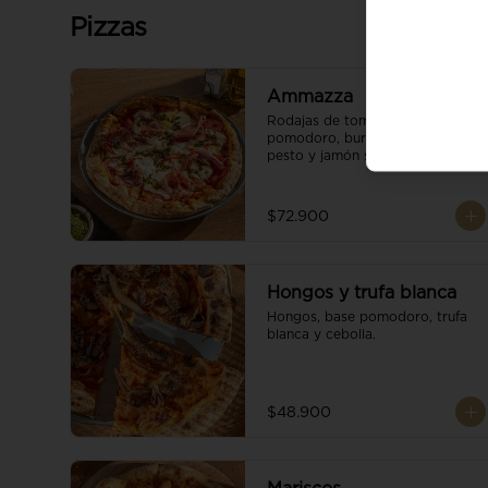
Pizzas
Ammazza
Rodajas de tomate fresco, base 
pomodoro, burrata cremoso, 
pesto y jamón serrano.
$72.900
Hongos y trufa blanca
Hongos, base pomodoro, trufa 
blanca y cebolla.
$48.900