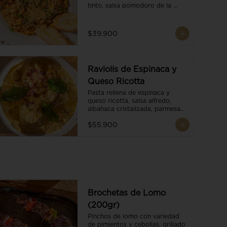
tinto, salsa pomodoro de la 
casa, brotes orgánicos y 
escamas de parmesano.
$39.900
Raviolis de Espinaca y
Queso Ricotta
Pasta rellena de espinaca y 
queso ricotta, salsa alfredo, 
albahaca cristalizada, parmesano 
trufado y ajo negro.
$55.900
Brochetas de Lomo
(200gr)
Pinchos de lomo con variedad 
de pimientos y cebollas, grillado 