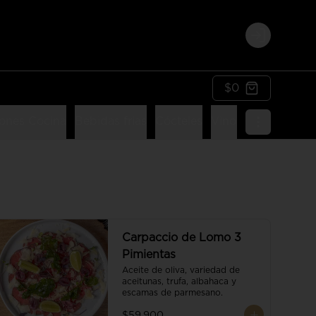
Login
$0
ones Cocina
Bebidas frias
Cócteles
Vinos
Postres
Li
Carpaccio de Lomo 3
Pimientas
Aceite de oliva, variedad de 
aceitunas, trufa, albahaca y 
escamas de parmesano.
$59.900