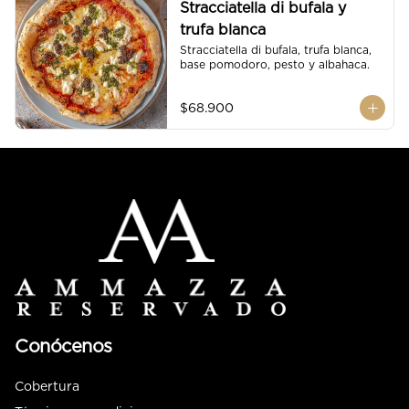
Stracciatella di bufala y
trufa blanca
Stracciatella di bufala, trufa blanca, 
base pomodoro, pesto y albahaca.
$68.900
Conócenos
Cobertura