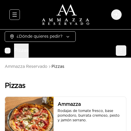
Abrir menu de navegación
Login
¿Dónde quieres pedir?
Pizzas
Ammazza Reservado
Pizzas
Pizzas
Ammazza
Rodajas de tomate fresco, base 
pomodoro, burrata cremoso, pesto 
y jamón serrano.