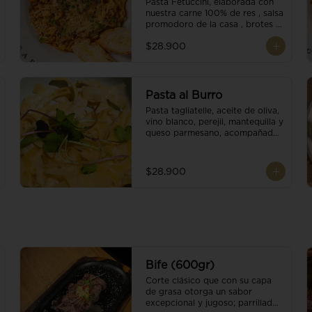
Pasta Fetuccini, elaborada con 
nuestra carne 100% de res , salsa 
promodoro de la casa , brotes 
organicos , y escamas 
$28.900
parmesano.
Pasta al Burro
Pasta tagliatelle, aceite de oliva, 
vino blanco, perejil, mantequilla y 
queso parmesano, acompañado 
con pan fresco.
$28.900
Bife (600gr)
Corte clásico que con su capa 
de grasa otorga un sabor 
excepcional y jugoso; parrillado 