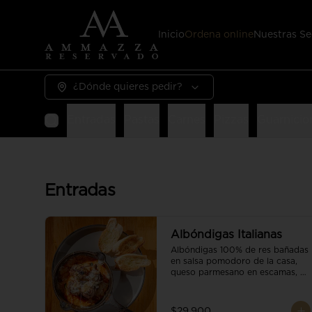
Inicio
Ordena online
Nuestras Se
¿Dónde quieres pedir?
Entradas
Pastas
Carnes
Pizzas
Guarnicio
Entradas
Albóndigas Italianas
Albóndigas 100% de res bañadas 
en salsa pomodoro de la casa, 
queso parmesano en escamas, 
vino tinto y brotes orgánicos 
acompañadas de pan baguette.
$29.900