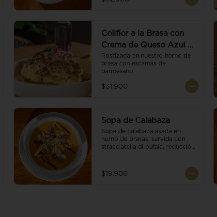
balsámico.
Coliflor a la Brasa con
Crema de Queso Azul y
Vino
Rostizada en nuestro horno de 
brasa con escamas de 
parmesano.
$31.900
Sopa de Calabaza
Sopa de calabaza asada en 
horno de brasas, servida con 
stracciatella di bufala, reducción 
de balsámico, mix de nueces y 
brotes orgánicos.
$19.900