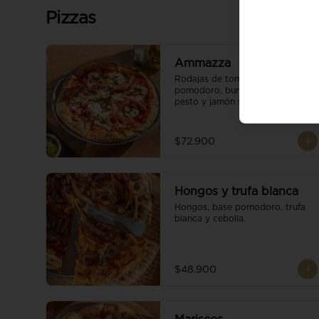
Pizzas
Ammazza
Rodajas de tomate fresco, base 
pomodoro, burrata cremoso, 
pesto y jamón serrano.
$72.900
Hongos y trufa blanca
Hongos, base pomodoro, trufa 
blanca y cebolla.
$48.900