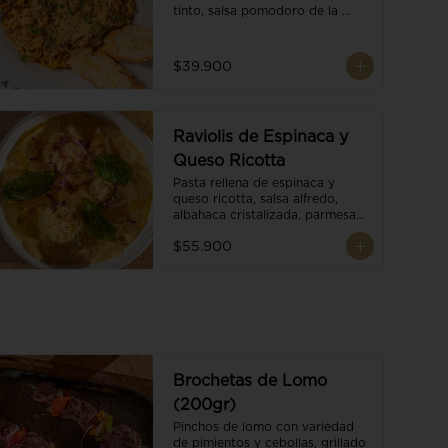
tinto, salsa pomodoro de la 
casa, brotes orgánicos y 
escamas de parmesano.
$39.900
Raviolis de Espinaca y
Queso Ricotta
Pasta rellena de espinaca y 
queso ricotta, salsa alfredo, 
albahaca cristalizada, parmesano 
trufado y ajo negro.
$55.900
Brochetas de Lomo
(200gr)
Pinchos de lomo con variedad 
de pimientos y cebollas, grillado 