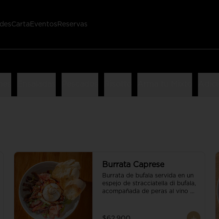
des
Carta
Eventos
Reservas
nes
Ensaladas
Pescados
Risotto
Arma tu Mixto
Adici
Burrata Caprese
Burrata de bufala servida en un 
espejo de stracciatella di bufala, 
acompañada de peras al vino 
tinto, tomates deshidratados, 
pan baguette, brotes orgánicos, 
salsa pesto y reducción de 
$62.900