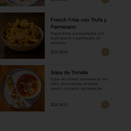
French Fries con Trufa y
Parmesano
Papas fritas acompañadas con 
trufa blanca y parmesano en 
escamas.
$33.900
Sopa de Tomate
Sopa de tomate artesanal al vino 
tinto, stracciatella di bufala, 
puerro crocante, escamas de 
parmesano, brotes orgánicos, 
reducción de balsámico y salsa 
pesto. Acompañado de un 
$24.900
tostón de pan focaccia.