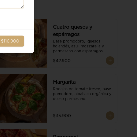
Cuatro quesos y
espárragos
r
$116.900
Base promodoro,  quesos 
holandés, azul, mozzarella y 
parmesano con espárragos
$42.900
Margarita
Rodajas de tomate fresco, base 
pomodoro, albahaca orgánica y 
queso parmesano.
$35.900