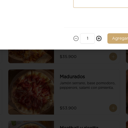
Ananá
Piña, jamon de cerdo, base 
pomodoro, escamas de 
Agrega
parmesano y queso mozzarella.
$35.900
Madurados
Jamón serrano, base pomodoro, 
pepperoni, salami con pimienta.
$53.900