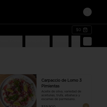
Login
$0
ones Cocina
Bebidas frias
Cócteles
Vinos
Postres
Li
Carpaccio de Lomo 3
Pimientas
Aceite de oliva, variedad de 
aceitunas, trufa, albahaca y 
escamas de parmesano.
$59.900