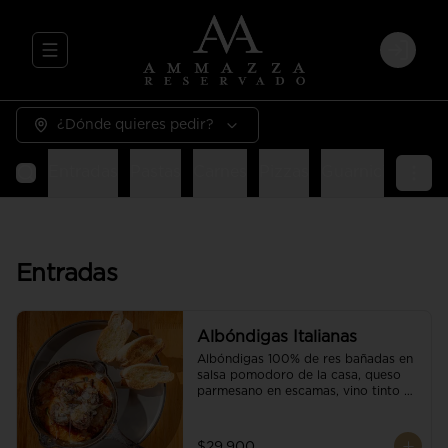
Abrir menu de navegación
Login
¿Dónde quieres pedir?
Entradas
Pastas
Carnes
Pizzas
Guarniciones
E
Entradas
Albóndigas Italianas
Albóndigas 100% de res bañadas en 
salsa pomodoro de la casa, queso 
parmesano en escamas, vino tinto y 
brotes orgánicos acompañadas de 
pan baguette.
$29.900