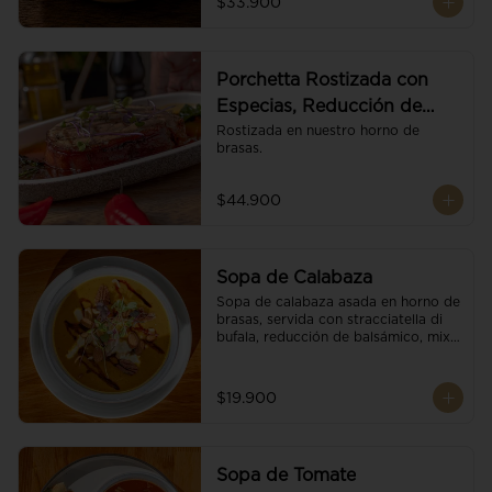
$33.900
Porchetta Rostizada con
Especias, Reducción de
Panela y Vino
Rostizada en nuestro horno de 
brasas.
$44.900
Sopa de Calabaza
Sopa de calabaza asada en horno de 
brasas, servida con stracciatella di 
bufala, reducción de balsámico, mix 
de nueces y brotes orgánicos.
$19.900
Sopa de Tomate