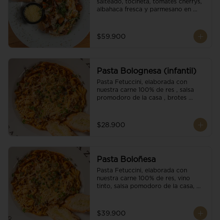
salteado, tocineta, tomates cherrys, 
albahaca fresca y parmesano en 
escamas.
$59.900
Pasta Bolognesa (infantil)
Pasta Fetuccini, elaborada con 
nuestra carne 100% de res , salsa 
promodoro de la casa , brotes 
organicos , y escamas parmesano.
$28.900
Pasta Boloñesa
Pasta Fetuccini, elaborada con 
nuestra carne 100% de res, vino 
tinto, salsa pomodoro de la casa, 
brotes orgánicos y escamas de 
parmesano.
$39.900