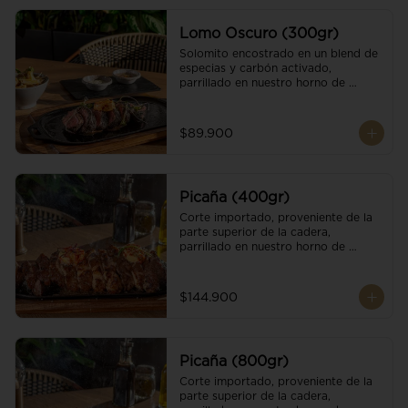
Lomo Oscuro (300gr)
Solomito encostrado en un blend de 
especias y carbón activado, 
parrillado en nuestro horno de 
brasas dándole un sabor único; 
finalizando con cristales de sal y 
mantequilla de ajo y pimientos. 
$89.900
Acompañado de salsa criolla y una 
guarnición a elección
Picaña (400gr)
Corte importado, proveniente de la 
parte superior de la cadera, 
parrillado en nuestro horno de 
brasas, finalizado con cristales de sal 
y mantequilla de ajo y pimientos. 
Acompañado de salsa criolla de la 
$144.900
casa.
Picaña (800gr)
Corte importado, proveniente de la 
parte superior de la cadera, 