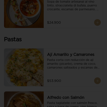
Sopa de tomate artesanal al vino 
tinto, stracciatella di bufala, puerro 
crocante, escamas de parmesano, 
brotes orgánicos, reducción de 
balsámico y salsa pesto. 
Acompañado de un tostón de pan 
$24.900
focaccia.
Pastas
Ají Amarillo y Camarones
Pasta corta con reducción de ají 
amarillo (picante), crema de coco, 
camarones salteados y escamas de 
parmesano.
$53.900
Alfredo con Salmón
Pasta tagliatelle con salmón fresco, 
salsa a base de crema, vino blanco, 