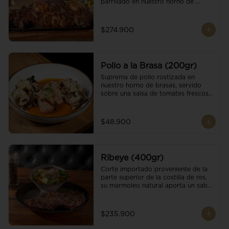
parrillado en nuestro horno de 
brasas, finalizado con cristales de sal 
y mantequilla de ajo y pimientos. 
Acompañado de salsa criolla de la 
$274.900
casa.
Pollo a la Brasa (200gr)
Suprema de pollo rostizada en 
nuestro horno de brasas, servido 
sobre una salsa de tomates frescos y 
hongos salteados. Acompañado a 
una guarnición a elección
$48.900
Ribeye (400gr)
Corte importado proveniente de la 
parte superior de la costilla de res, 
su marmoleo natural aporta un sabor 
intenso y tierno, parrillado en 
nuestro horno de brasas, finalizado 
con cristales de sal y mantequilla de 
$235.900
ajo y pimientos. Acompañado de una 
guarnición