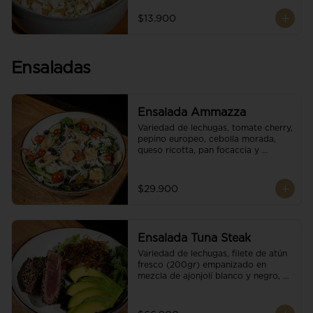
$13.900
Ensaladas
Ensalada Ammazza
Variedad de lechugas, tomate cherry, 
pepino europeo, cebolla morada, 
queso ricotta, pan focaccia y 
vinagreta balsámica
$29.900
Ensalada Tuna Steak
Variedad de lechugas, filete de atún 
fresco (200gr) empanizado en 
mezcla de ajonjolí blanco y negro, 
aguacate, tomate cherry, cebollas 
caramelizadas, escamas de queso 
parmesano, puerro crocante y 