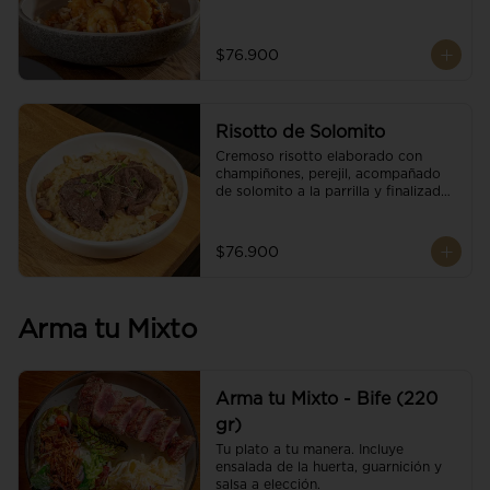
$76.900
Risotto de Solomito
Cremoso risotto elaborado con 
champiñones, perejil, acompañado 
de solomito a la parrilla y finalizado 
con mix de nueces y brotes 
orgánicos.
$76.900
Arma tu Mixto
Arma tu Mixto - Bife (220
gr)
Tu plato a tu manera. Incluye 
ensalada de la huerta, guarnición y 
salsa a elección.