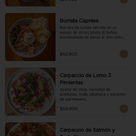
Burrata Caprese
Burrata de bufala servida en un 
espejo de stracciatella di bufala, 
acompañada de peras al vino tinto, 
tomates deshidratados, pan 
baguette, brotes orgánicos, salsa 
pesto y reducción de balsámico.
$62.900
Carpaccio de Lomo 3
Pimientas
Aceite de oliva, variedad de 
aceitunas, trufa, albahaca y escamas 
de parmesano.
$59.900
Carpaccio de Salmón y