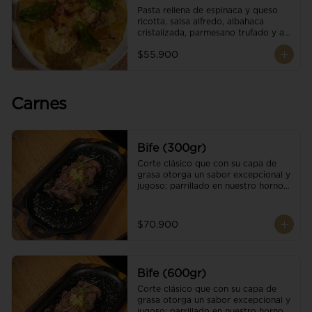
Pasta rellena de espinaca y queso 
ricotta, salsa alfredo, albahaca 
cristalizada, parmesano trufado y ajo 
negro.
$55.900
Carnes
Bife (300gr)
Corte clásico que con su capa de 
grasa otorga un sabor excepcional y 
jugoso; parrillado en nuestro horno 
de brasas dándole un sabor 
ahumado profundo. Finalizado con 
cristales de sal y mantequilla de ajo 
$70.900
y pimientos. Una guarnición a 
elección
Bife (600gr)
Corte clásico que con su capa de 
grasa otorga un sabor excepcional y 
jugoso; parrillado en nuestro horno 