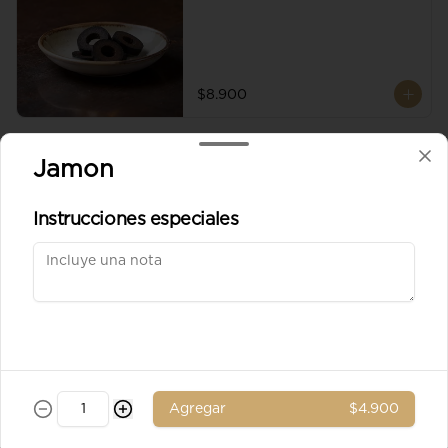
$8.900
Aceituna verde entera
Jamon
Instrucciones especiales
$8.900
Ad. Solomito
Agregar
$4.900