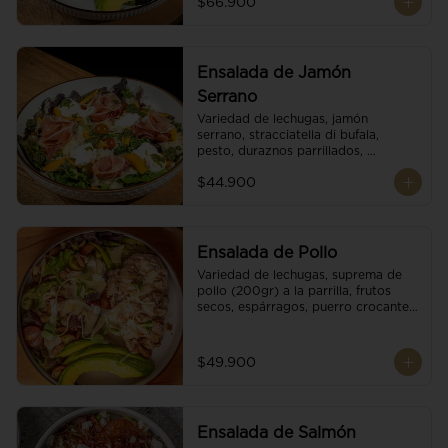
$66.900
reducción de balsámico.
Ensalada de Jamón
Serrano
Variedad de lechugas, jamón 
serrano, stracciatella di bufala, 
pesto, duraznos parrillados, 
aguacate, escamas de parmesano, 
$44.900
tomate cherry y vinagreta 
balsámico.
Ensalada de Pollo
Variedad de lechugas, suprema de 
pollo (200gr) a la parrilla, frutos 
secos, espárragos, puerro crocante, 
tomate cherry, aguacate, escamas 
de parmesano y reducción de 
balsámico.
$49.900
Ensalada de Salmón