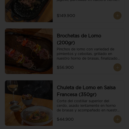
de brasas dándole un sabor 
ahumado profundo. Finalizado con 
cristales de sal y mantequilla de ajo 
$149.900
y pimientos. Dos guarniciones a 
elección
Brochetas de Lomo
(200gr)
Pinchos de lomo con variedad de 
pimientos y cebollas, grillado en 
nuestro horno de brasas, finalizado 
con cristales de sal. Acompañado de 
$56.900
salsa criolla.
Chuleta de Lomo en Salsa
Francesa (350gr)
Corte del costillar superior del 
cerdo, asado lentamente en horno 
de brasas y acompañado en nuestra 
exclusiva salsa francesa.
$44.900