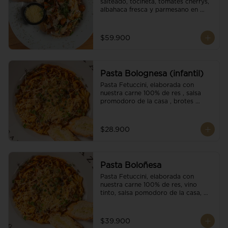
salteado, tocineta, tomates cherrys, 
albahaca fresca y parmesano en 
escamas.
$59.900
Pasta Bolognesa (infantil)
Pasta Fetuccini, elaborada con 
nuestra carne 100% de res , salsa 
promodoro de la casa , brotes 
organicos , y escamas parmesano.
$28.900
Pasta Boloñesa
Pasta Fetuccini, elaborada con 
nuestra carne 100% de res, vino 
tinto, salsa pomodoro de la casa, 
brotes orgánicos y escamas de 
parmesano.
$39.900