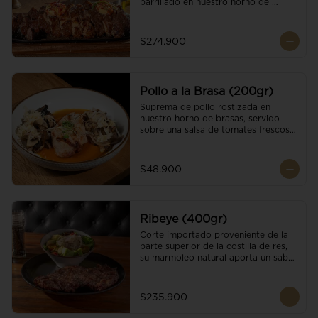
parrillado en nuestro horno de 
brasas, finalizado con cristales de sal 
y mantequilla de ajo y pimientos. 
Acompañado de salsa criolla de la 
$274.900
casa.
Pollo a la Brasa (200gr)
Suprema de pollo rostizada en 
nuestro horno de brasas, servido 
sobre una salsa de tomates frescos y 
hongos salteados. Acompañado a 
una guarnición a elección
$48.900
Ribeye (400gr)
Corte importado proveniente de la 
parte superior de la costilla de res, 
su marmoleo natural aporta un sabor 
intenso y tierno, parrillado en 
nuestro horno de brasas, finalizado 
con cristales de sal y mantequilla de 
$235.900
ajo y pimientos. Acompañado de una 
guarnición