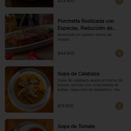
$33.900
Porchetta Rostizada con
Especias, Reducción de
Panela y Vino
Rostizada en nuestro horno de 
brasas.
$44.900
Sopa de Calabaza
Sopa de calabaza asada en horno de 
brasas, servida con stracciatella di 
bufala, reducción de balsámico, mix 
de nueces y brotes orgánicos.
$19.900
Sopa de Tomate