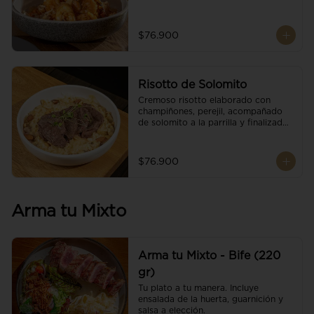
$76.900
Risotto de Solomito
Cremoso risotto elaborado con 
champiñones, perejil, acompañado 
de solomito a la parrilla y finalizado 
con mix de nueces y brotes 
orgánicos.
$76.900
Arma tu Mixto
Arma tu Mixto - Bife (220
gr)
Tu plato a tu manera. Incluye 
ensalada de la huerta, guarnición y 
salsa a elección.