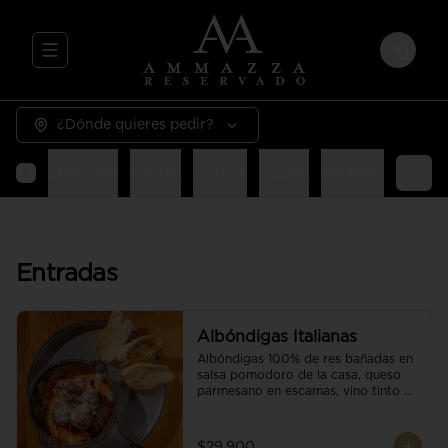
Abrir menu de navegación
Login
¿Dónde quieres pedir?
Entradas
Pastas
Carnes
Pizzas
Guarniciones
E
Entradas
Albóndigas Italianas
Albóndigas 100% de res bañadas en 
salsa pomodoro de la casa, queso 
parmesano en escamas, vino tinto y 
brotes orgánicos acompañadas de 
pan baguette.
$29.900