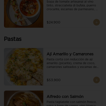
Sopa de tomate artesanal al vino 
tinto, stracciatella di bufala, puerro 
crocante, escamas de parmesano, 
brotes orgánicos, reducción de 
balsámico y salsa pesto. 
Acompañado de un tostón de pan 
$24.900
focaccia.
Pastas
Ají Amarillo y Camarones
Pasta corta con reducción de ají 
amarillo (picante), crema de coco, 
camarones salteados y escamas de 
parmesano.
$53.900
Alfredo con Salmón
Pasta tagliatelle con salmón fresco, 
salsa a base de crema, vino blanco, 