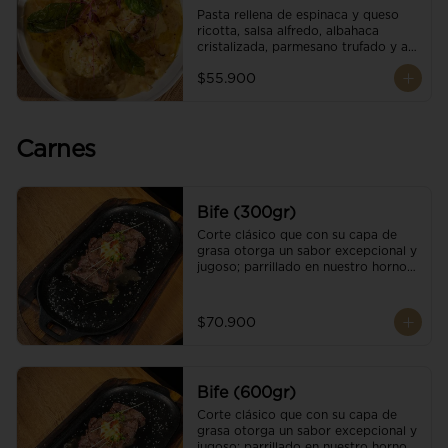
Pasta rellena de espinaca y queso 
ricotta, salsa alfredo, albahaca 
cristalizada, parmesano trufado y ajo 
negro.
$55.900
Carnes
Bife (300gr)
Corte clásico que con su capa de 
grasa otorga un sabor excepcional y 
jugoso; parrillado en nuestro horno 
de brasas dándole un sabor 
ahumado profundo. Finalizado con 
cristales de sal y mantequilla de ajo 
$70.900
y pimientos. Una guarnición a 
elección
Bife (600gr)
Corte clásico que con su capa de 
grasa otorga un sabor excepcional y 
jugoso; parrillado en nuestro horno 