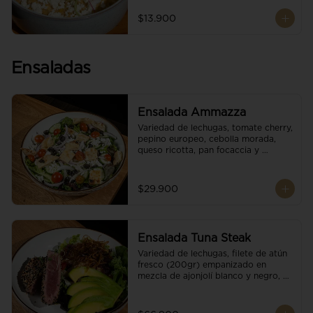
$13.900
Ensaladas
Ensalada Ammazza
Variedad de lechugas, tomate cherry, 
pepino europeo, cebolla morada, 
queso ricotta, pan focaccia y 
vinagreta balsámica
$29.900
Ensalada Tuna Steak
Variedad de lechugas, filete de atún 
fresco (200gr) empanizado en 
mezcla de ajonjolí blanco y negro, 
aguacate, tomate cherry, cebollas 
caramelizadas, escamas de queso 
parmesano, puerro crocante y 