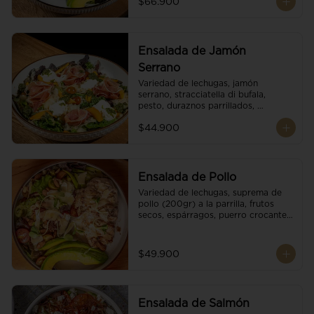
$66.900
reducción de balsámico.
Ensalada de Jamón
Serrano
Variedad de lechugas, jamón 
serrano, stracciatella di bufala, 
pesto, duraznos parrillados, 
aguacate, escamas de parmesano, 
$44.900
tomate cherry y vinagreta 
balsámico.
Ensalada de Pollo
Variedad de lechugas, suprema de 
pollo (200gr) a la parrilla, frutos 
secos, espárragos, puerro crocante, 
tomate cherry, aguacate, escamas 
de parmesano y reducción de 
balsámico.
$49.900
Ensalada de Salmón