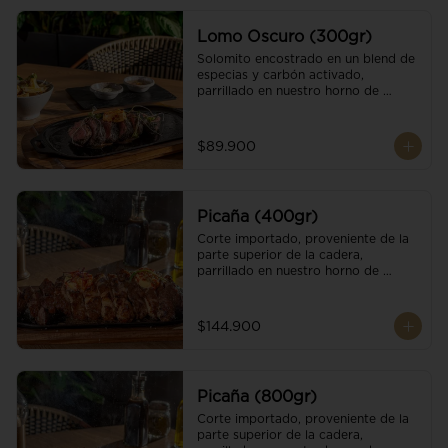
Lomo Oscuro (300gr)
Solomito encostrado en un blend de 
especias y carbón activado, 
parrillado en nuestro horno de 
brasas dándole un sabor único; 
finalizando con cristales de sal y 
mantequilla de ajo y pimientos. 
$89.900
Acompañado de salsa criolla y una 
guarnición a elección
Picaña (400gr)
Corte importado, proveniente de la 
parte superior de la cadera, 
parrillado en nuestro horno de 
brasas, finalizado con cristales de sal 
y mantequilla de ajo y pimientos. 
Acompañado de salsa criolla de la 
$144.900
casa.
Picaña (800gr)
Corte importado, proveniente de la 
parte superior de la cadera, 