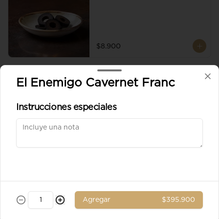
$8.900
Aceituna verde entera
El Enemigo Cavernet Franc
Instrucciones especiales
$8.900
Ad. Solomito
Agregar
$395.900