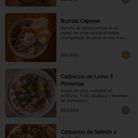
Burrata Caprese
Burrata de bufala servida en un 
espejo de stracciatella di bufala, 
acompañada de peras al vino tinto, 
tomates deshidratados, pan 
baguette, brotes orgánicos, salsa 
pesto y reducción de balsámico.
$62.900
Carpaccio de Lomo 3
Pimientas
Aceite de oliva, variedad de 
aceitunas, trufa, albahaca y escamas 
de parmesano.
$59.900
Carpaccio de Salmón y