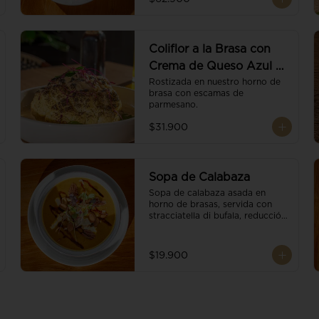
balsámico.
Coliflor a la Brasa con
Crema de Queso Azul y
Vino
Rostizada en nuestro horno de 
brasa con escamas de 
parmesano.
$31.900
Sopa de Calabaza
Sopa de calabaza asada en 
horno de brasas, servida con 
stracciatella di bufala, reducción 
de balsámico, mix de nueces y 
brotes orgánicos.
$19.900