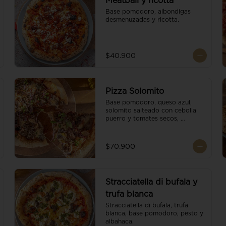
Meatball y ricotta
Base pomodoro, albondigas 
desmenuzadas y ricotta.
$40.900
Pizza Solomito
Base pomodoro, queso azul, 
solomito salteado con cebolla 
puerro y tomates secos, 
coronada con brotes orgánicos.
$70.900
Stracciatella di bufala y
trufa blanca
Stracciatella di bufala, trufa 
blanca, base pomodoro, pesto y 
albahaca.