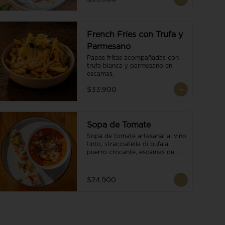
French Fries con Trufa y
Parmesano
Papas fritas acompañadas con 
trufa blanca y parmesano en 
escamas.
$33.900
Sopa de Tomate
Sopa de tomate artesanal al vino 
tinto, stracciatella di bufala, 
puerro crocante, escamas de 
parmesano, brotes orgánicos, 
reducción de balsámico y salsa 
pesto. Acompañado de un 
$24.900
tostón de pan focaccia.