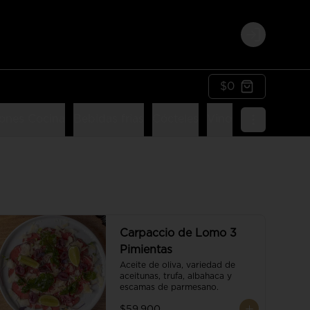
Login
$0
ones Cocina
Bebidas frias
Cócteles
Vinos
Postres
Li
Carpaccio de Lomo 3
Pimientas
Aceite de oliva, variedad de 
aceitunas, trufa, albahaca y 
escamas de parmesano.
$59.900