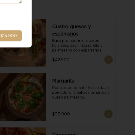
Cuatro quesos y
espárragos
r
$15.900
Base promodoro,  quesos 
holandés, azul, mozzarella y 
parmesano con espárragos
$42.900
Margarita
Rodajas de tomate fresco, base 
pomodoro, albahaca orgánica y 
queso parmesano.
$35.900