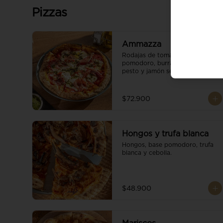
Pizzas
Ammazza
Rodajas de tomate fresco, base 
pomodoro, burrata cremoso, 
pesto y jamón serrano.
$72.900
Hongos y trufa blanca
Hongos, base pomodoro, trufa 
blanca y cebolla.
$48.900