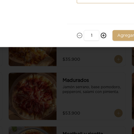
Ananá
Piña, jamon de cerdo, base 
Agrega
pomodoro, escamas de 
parmesano y queso mozzarella.
$35.900
Madurados
Jamón serrano, base pomodoro, 
pepperoni, salami con pimienta.
$53.900