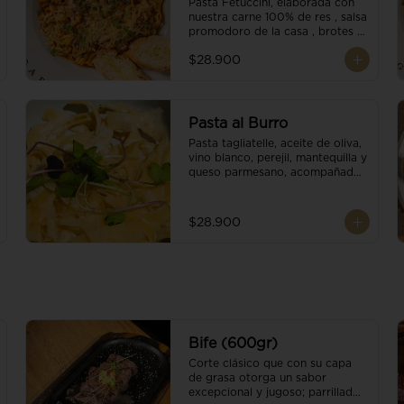
Pasta Fetuccini, elaborada con 
nuestra carne 100% de res , salsa 
promodoro de la casa , brotes 
organicos , y escamas 
$28.900
parmesano.
Pasta al Burro
Pasta tagliatelle, aceite de oliva, 
vino blanco, perejil, mantequilla y 
queso parmesano, acompañado 
con pan fresco.
$28.900
Bife (600gr)
Corte clásico que con su capa 
de grasa otorga un sabor 
excepcional y jugoso; parrillado 