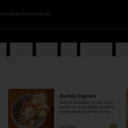
des
Carta
Eventos
Reservas
nes
Ensaladas
Pescados
Risotto
Arma tu Mixto
Adici
Burrata Caprese
Burrata de bufala servida en un 
espejo de stracciatella di bufala, 
acompañada de peras al vino 
tinto, tomates deshidratados, 
pan baguette, brotes orgánicos, 
salsa pesto y reducción de 
$62.900