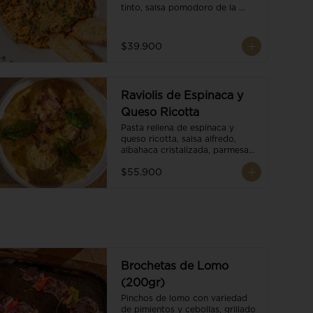
tinto, salsa pomodoro de la 
casa, brotes orgánicos y 
escamas de parmesano.
$39.900
Raviolis de Espinaca y
Queso Ricotta
Pasta rellena de espinaca y 
queso ricotta, salsa alfredo, 
albahaca cristalizada, parmesano 
trufado y ajo negro.
$55.900
Brochetas de Lomo
(200gr)
Pinchos de lomo con variedad 
de pimientos y cebollas, grillado 