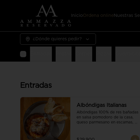
Inicio
Ordena online
Nuestras Se
¿Dónde quieres pedir?
Entradas
Pastas
Carnes
Pizzas
Guarnicio
Entradas
Albóndigas Italianas
Albóndigas 100% de res bañadas 
en salsa pomodoro de la casa, 
queso parmesano en escamas, 
vino tinto y brotes orgánicos 
acompañadas de pan baguette.
$29.900