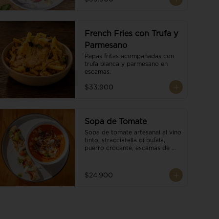
French Fries con Trufa y
Parmesano
Papas fritas acompañadas con 
trufa blanca y parmesano en 
escamas.
$33.900
Sopa de Tomate
Sopa de tomate artesanal al vino 
tinto, stracciatella di bufala, 
puerro crocante, escamas de 
parmesano, brotes orgánicos, 
reducción de balsámico y salsa 
pesto. Acompañado de un 
$24.900
tostón de pan focaccia.