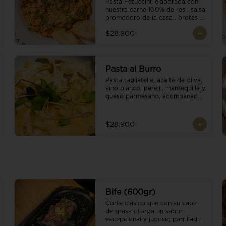
Pasta Fetuccini, elaborada con 
nuestra carne 100% de res , salsa 
promodoro de la casa , brotes 
organicos , y escamas 
$28.900
parmesano.
Pasta al Burro
Pasta tagliatelle, aceite de oliva, 
vino blanco, perejil, mantequilla y 
queso parmesano, acompañado 
con pan fresco.
$28.900
Bife (600gr)
Corte clásico que con su capa 
de grasa otorga un sabor 
excepcional y jugoso; parrillado 