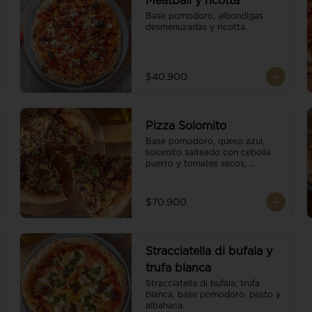
Meatball y ricotta
Base pomodoro, albondigas 
desmenuzadas y ricotta.
$40.900
Pizza Solomito
Base pomodoro, queso azul, 
solomito salteado con cebolla 
puerro y tomates secos, 
coronada con brotes orgánicos.
$70.900
Stracciatella di bufala y
trufa blanca
Stracciatella di bufala, trufa 
blanca, base pomodoro, pesto y 
albahaca.