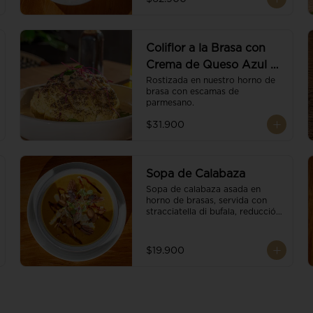
balsámico.
Coliflor a la Brasa con
Crema de Queso Azul y
Vino
Rostizada en nuestro horno de 
brasa con escamas de 
parmesano.
$31.900
Sopa de Calabaza
Sopa de calabaza asada en 
horno de brasas, servida con 
stracciatella di bufala, reducción 
de balsámico, mix de nueces y 
brotes orgánicos.
$19.900