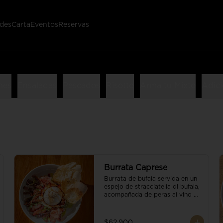
des
Carta
Eventos
Reservas
nes
Ensaladas
Pescados
Risotto
Arma tu Mixto
Adici
Burrata Caprese
Burrata de bufala servida en un 
espejo de stracciatella di bufala, 
acompañada de peras al vino 
tinto, tomates deshidratados, 
pan baguette, brotes orgánicos, 
salsa pesto y reducción de 
$62.900