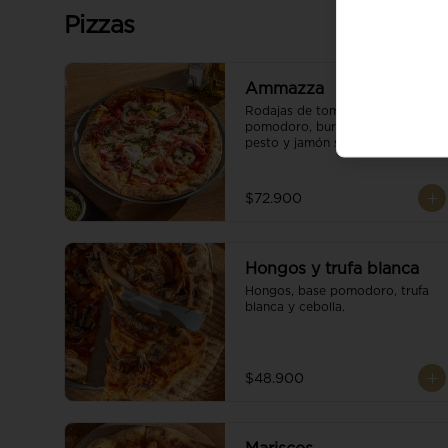
Pizzas
Ammazza
Rodajas de tomate fresco, base 
pomodoro, burrata cremoso, 
pesto y jamón serrano.
$72.900
Hongos y trufa blanca
Hongos, base pomodoro, trufa 
blanca y cebolla.
$48.900