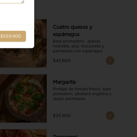
Cuatro quesos y
espárragos
r
$559.900
Base promodoro,  quesos 
holandés, azul, mozzarella y 
parmesano con espárragos
$42.900
Margarita
Rodajas de tomate fresco, base 
pomodoro, albahaca orgánica y 
queso parmesano.
$35.900