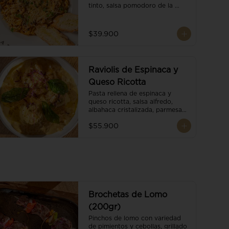
tinto, salsa pomodoro de la 
casa, brotes orgánicos y 
escamas de parmesano.
$39.900
Raviolis de Espinaca y
Queso Ricotta
Pasta rellena de espinaca y 
queso ricotta, salsa alfredo, 
albahaca cristalizada, parmesano 
trufado y ajo negro.
$55.900
Brochetas de Lomo
(200gr)
Pinchos de lomo con variedad 
de pimientos y cebollas, grillado 