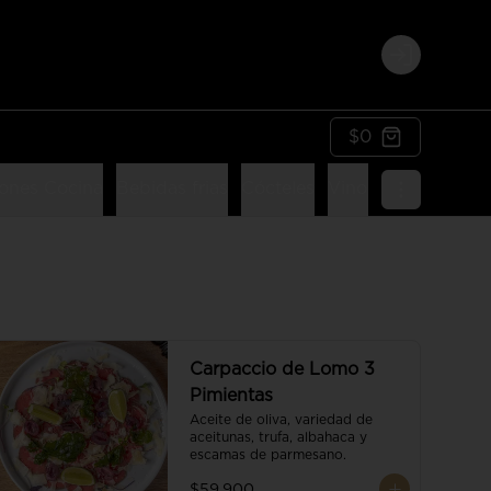
Login
$0
ones Cocina
Bebidas frias
Cócteles
Vinos
Postres
Li
Carpaccio de Lomo 3
Pimientas
Aceite de oliva, variedad de 
aceitunas, trufa, albahaca y 
escamas de parmesano.
$59.900