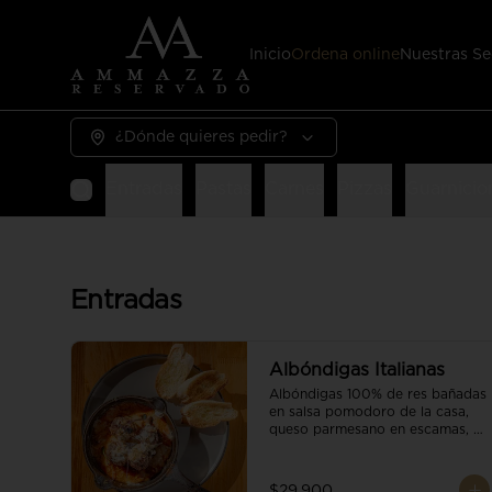
Inicio
Ordena online
Nuestras Se
¿Dónde quieres pedir?
Entradas
Pastas
Carnes
Pizzas
Guarnicio
Entradas
Albóndigas Italianas
Albóndigas 100% de res bañadas 
en salsa pomodoro de la casa, 
queso parmesano en escamas, 
vino tinto y brotes orgánicos 
acompañadas de pan baguette.
$29.900