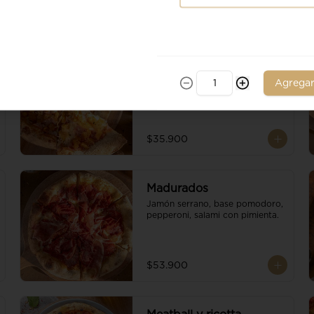
Ananá
Piña, jamon de cerdo, base 
Agrega
pomodoro, escamas de 
parmesano y queso mozzarella.
$35.900
Madurados
Jamón serrano, base pomodoro, 
pepperoni, salami con pimienta.
$53.900