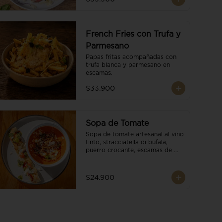
French Fries con Trufa y
Parmesano
Papas fritas acompañadas con 
trufa blanca y parmesano en 
escamas.
$33.900
Sopa de Tomate
Sopa de tomate artesanal al vino 
tinto, stracciatella di bufala, 
puerro crocante, escamas de 
parmesano, brotes orgánicos, 
reducción de balsámico y salsa 
pesto. Acompañado de un 
$24.900
tostón de pan focaccia.