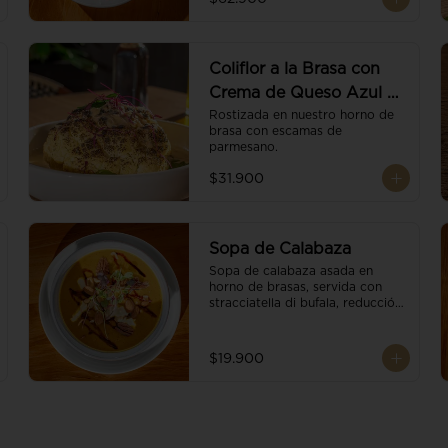
balsámico.
Coliflor a la Brasa con
Crema de Queso Azul y
Vino
Rostizada en nuestro horno de 
brasa con escamas de 
parmesano.
$31.900
Sopa de Calabaza
Sopa de calabaza asada en 
horno de brasas, servida con 
stracciatella di bufala, reducción 
de balsámico, mix de nueces y 
brotes orgánicos.
$19.900