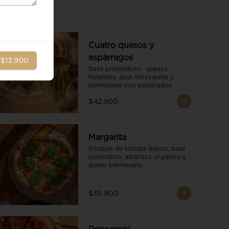
Cuatro quesos y
espárragos
r
$13.900
Base promodoro,  quesos 
holandés, azul, mozzarella y 
parmesano con espárragos
$42.900
Margarita
Rodajas de tomate fresco, base 
pomodoro, albahaca orgánica y 
queso parmesano.
$35.900