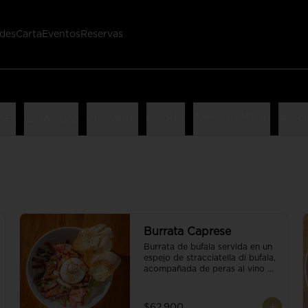
des
Carta
Eventos
Reservas
nes
Ensaladas
Pescados
Risotto
Arma tu Mixto
Adici
Burrata Caprese
Burrata de bufala servida en un 
espejo de stracciatella di bufala, 
acompañada de peras al vino 
tinto, tomates deshidratados, 
pan baguette, brotes orgánicos, 
salsa pesto y reducción de 
$62.900