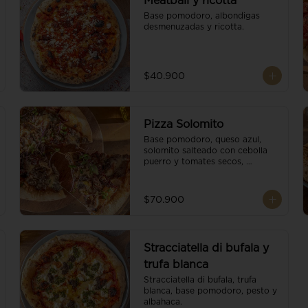
Meatball y ricotta
Base pomodoro, albondigas 
desmenuzadas y ricotta.
$40.900
Pizza Solomito
Base pomodoro, queso azul, 
solomito salteado con cebolla 
puerro y tomates secos, 
coronada con brotes orgánicos.
$70.900
Stracciatella di bufala y
trufa blanca
Stracciatella di bufala, trufa 
blanca, base pomodoro, pesto y 
albahaca.