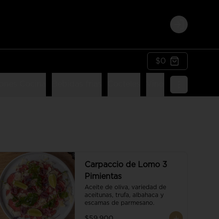
Login
$0
ones Cocina
Bebidas frias
Cócteles
Vinos
Postres
Li
Carpaccio de Lomo 3
Pimientas
Aceite de oliva, variedad de 
aceitunas, trufa, albahaca y 
escamas de parmesano.
$59.900