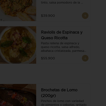
tinto, salsa pomodoro de la 
casa, brotes orgánicos y 
escamas de parmesano.
$39.900
Raviolis de Espinaca y
Queso Ricotta
Pasta rellena de espinaca y 
queso ricotta, salsa alfredo, 
albahaca cristalizada, parmesano 
trufado y ajo negro.
$55.900
Brochetas de Lomo
(200gr)
Pinchos de lomo con variedad 
de pimientos y cebollas, grillado 