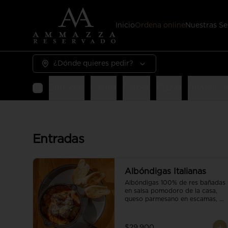
Inicio
Ordena online
Nuestras Se
¿Dónde quieres pedir?
Entradas
Pastas
Carnes
Pizzas
Guarnicio
Entradas
Albóndigas Italianas
Albóndigas 100% de res bañadas 
en salsa pomodoro de la casa, 
queso parmesano en escamas, 
vino tinto y brotes orgánicos 
acompañadas de pan baguette.
$29.900