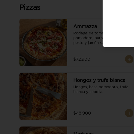
Pizzas
Ammazza
Rodajas de tomate fresco, base 
pomodoro, burrata cremoso, 
pesto y jamón serrano.
$72.900
Hongos y trufa blanca
Hongos, base pomodoro, trufa 
blanca y cebolla.
$48.900