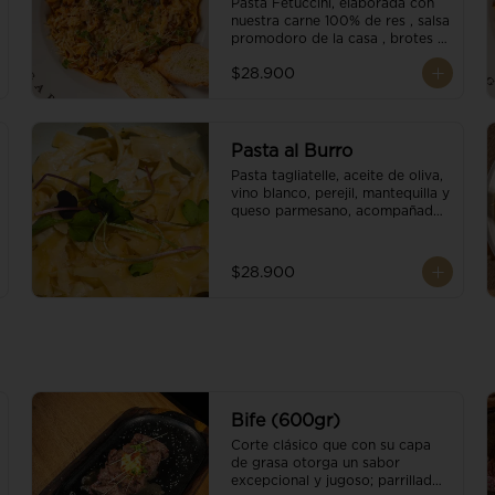
Pasta Fetuccini, elaborada con 
nuestra carne 100% de res , salsa 
promodoro de la casa , brotes 
organicos , y escamas 
$28.900
parmesano.
Pasta al Burro
Pasta tagliatelle, aceite de oliva, 
vino blanco, perejil, mantequilla y 
queso parmesano, acompañado 
con pan fresco.
$28.900
Bife (600gr)
Corte clásico que con su capa 
de grasa otorga un sabor 
excepcional y jugoso; parrillado 