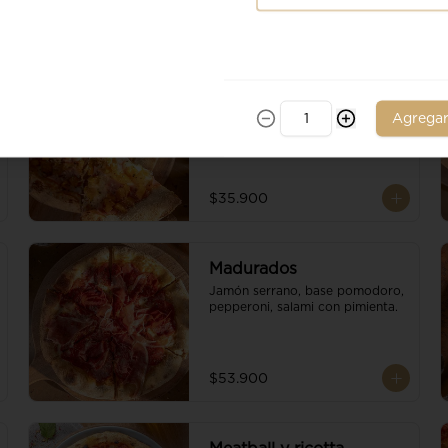
Ananá
Piña, jamon de cerdo, base 
Agrega
pomodoro, escamas de 
parmesano y queso mozzarella.
$35.900
Madurados
Jamón serrano, base pomodoro, 
pepperoni, salami con pimienta.
$53.900