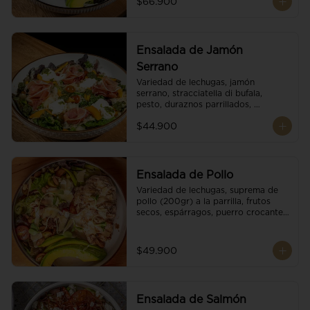
$66.900
reducción de balsámico.
Ensalada de Jamón
Serrano
Variedad de lechugas, jamón 
serrano, stracciatella di bufala, 
pesto, duraznos parrillados, 
aguacate, escamas de parmesano, 
$44.900
tomate cherry y vinagreta 
balsámico.
Ensalada de Pollo
Variedad de lechugas, suprema de 
pollo (200gr) a la parrilla, frutos 
secos, espárragos, puerro crocante, 
tomate cherry, aguacate, escamas 
de parmesano y reducción de 
balsámico.
$49.900
Ensalada de Salmón