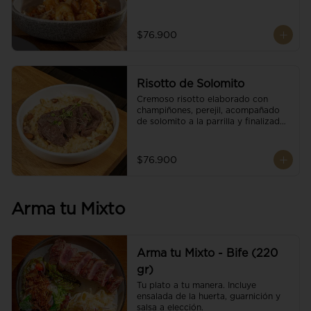
$76.900
Risotto de Solomito
Cremoso risotto elaborado con 
champiñones, perejil, acompañado 
de solomito a la parrilla y finalizado 
con mix de nueces y brotes 
orgánicos.
$76.900
Arma tu Mixto
Arma tu Mixto - Bife (220
gr)
Tu plato a tu manera. Incluye 
ensalada de la huerta, guarnición y 
salsa a elección.