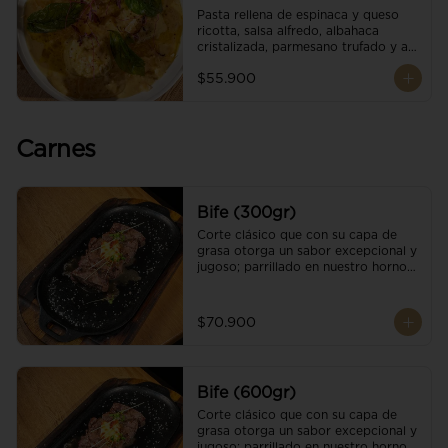
Pasta rellena de espinaca y queso 
ricotta, salsa alfredo, albahaca 
cristalizada, parmesano trufado y ajo 
negro.
$55.900
Carnes
Bife (300gr)
Corte clásico que con su capa de 
grasa otorga un sabor excepcional y 
jugoso; parrillado en nuestro horno 
de brasas dándole un sabor 
ahumado profundo. Finalizado con 
cristales de sal y mantequilla de ajo 
$70.900
y pimientos. Una guarnición a 
elección
Bife (600gr)
Corte clásico que con su capa de 
grasa otorga un sabor excepcional y 
jugoso; parrillado en nuestro horno 