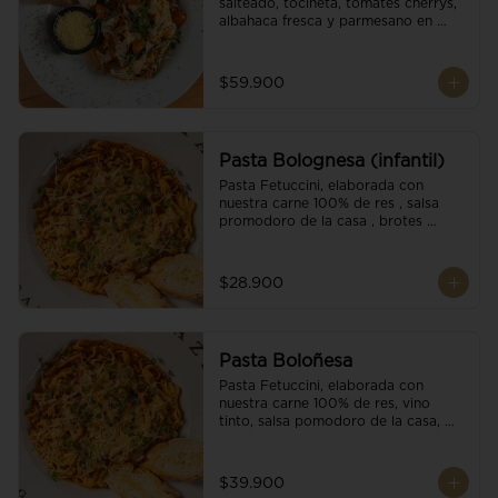
salteado, tocineta, tomates cherrys, 
albahaca fresca y parmesano en 
escamas.
$59.900
Pasta Bolognesa (infantil)
Pasta Fetuccini, elaborada con 
nuestra carne 100% de res , salsa 
promodoro de la casa , brotes 
organicos , y escamas parmesano.
$28.900
Pasta Boloñesa
Pasta Fetuccini, elaborada con 
nuestra carne 100% de res, vino 
tinto, salsa pomodoro de la casa, 
brotes orgánicos y escamas de 
parmesano.
$39.900