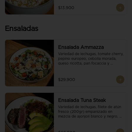
$13.900
Ensaladas
Ensalada Ammazza
Variedad de lechugas, tomate cherry, 
pepino europeo, cebolla morada, 
queso ricotta, pan focaccia y 
vinagreta balsámica
$29.900
Ensalada Tuna Steak
Variedad de lechugas, filete de atún 
fresco (200gr) empanizado en 
mezcla de ajonjolí blanco y negro, 
aguacate, tomate cherry, cebollas 
caramelizadas, escamas de queso 
parmesano, puerro crocante y 