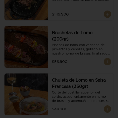
de brasas dándole un sabor 
ahumado profundo. Finalizado con 
cristales de sal y mantequilla de ajo 
$149.900
y pimientos. Dos guarniciones a 
elección
Brochetas de Lomo
(200gr)
Pinchos de lomo con variedad de 
pimientos y cebollas, grillado en 
nuestro horno de brasas, finalizado 
con cristales de sal. Acompañado de 
$56.900
salsa criolla.
Chuleta de Lomo en Salsa
Francesa (350gr)
Corte del costillar superior del 
cerdo, asado lentamente en horno 
de brasas y acompañado en nuestra 
exclusiva salsa francesa.
$44.900