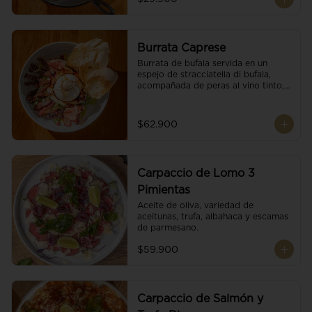
Burrata Caprese
Burrata de bufala servida en un 
espejo de stracciatella di bufala, 
acompañada de peras al vino tinto, 
tomates deshidratados, pan 
baguette, brotes orgánicos, salsa 
pesto y reducción de balsámico.
$62.900
Carpaccio de Lomo 3
Pimientas
Aceite de oliva, variedad de 
aceitunas, trufa, albahaca y escamas 
de parmesano.
$59.900
Carpaccio de Salmón y