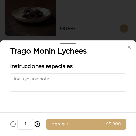
$8.900
Aceituna verde entera
Trago Monin Lychees
Instrucciones especiales
$8.900
Ad. Solomito
Agregar
$5.900