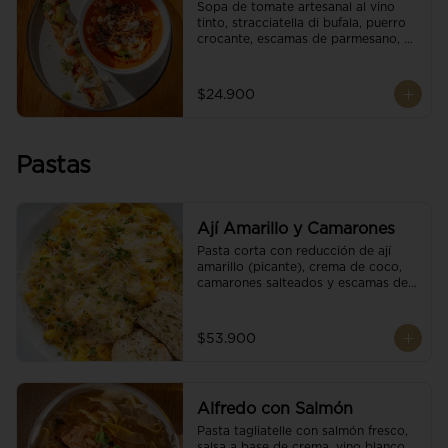
Sopa de tomate artesanal al vino 
tinto, stracciatella di bufala, puerro 
crocante, escamas de parmesano, 
brotes orgánicos, reducción de 
balsámico y salsa pesto. 
Acompañado de un tostón de pan 
$24.900
focaccia.
Pastas
Ají Amarillo y Camarones
Pasta corta con reducción de ají 
amarillo (picante), crema de coco, 
camarones salteados y escamas de 
parmesano.
$53.900
Alfredo con Salmón
Pasta tagliatelle con salmón fresco, 
salsa a base de crema, vino blanco, 