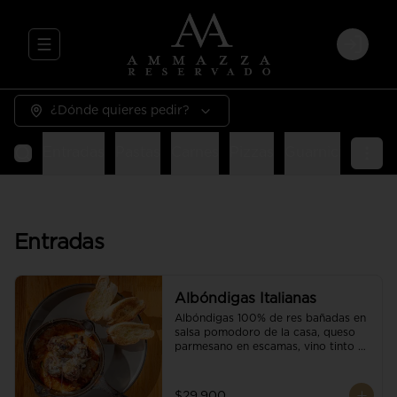
Abrir menu de navegación
Login
¿Dónde quieres pedir?
Entradas
Pastas
Carnes
Pizzas
Guarniciones
E
Entradas
Albóndigas Italianas
Albóndigas 100% de res bañadas en 
salsa pomodoro de la casa, queso 
parmesano en escamas, vino tinto y 
brotes orgánicos acompañadas de 
pan baguette.
$29.900