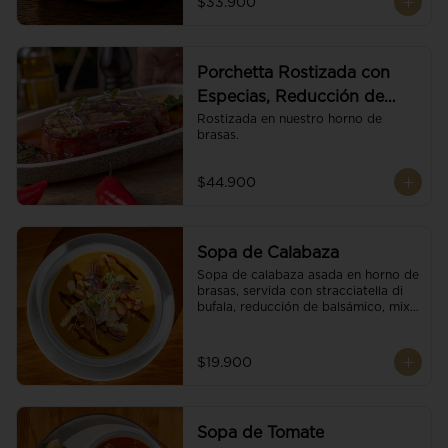
$33.900
Porchetta Rostizada con
Especias, Reducción de
Panela y Vino
Rostizada en nuestro horno de 
brasas.
$44.900
Sopa de Calabaza
Sopa de calabaza asada en horno de 
brasas, servida con stracciatella di 
bufala, reducción de balsámico, mix 
de nueces y brotes orgánicos.
$19.900
Sopa de Tomate