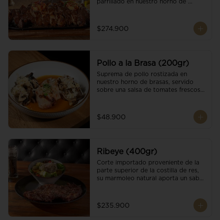
parrillado en nuestro horno de 
brasas, finalizado con cristales de sal 
y mantequilla de ajo y pimientos. 
Acompañado de salsa criolla de la 
$274.900
casa.
Pollo a la Brasa (200gr)
Suprema de pollo rostizada en 
nuestro horno de brasas, servido 
sobre una salsa de tomates frescos y 
hongos salteados. Acompañado a 
una guarnición a elección
$48.900
Ribeye (400gr)
Corte importado proveniente de la 
parte superior de la costilla de res, 
su marmoleo natural aporta un sabor 
intenso y tierno, parrillado en 
nuestro horno de brasas, finalizado 
con cristales de sal y mantequilla de 
$235.900
ajo y pimientos. Acompañado de una 
guarnición