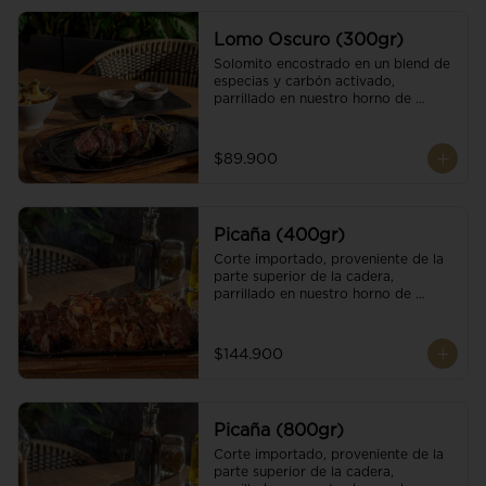
Lomo Oscuro (300gr)
Solomito encostrado en un blend de 
especias y carbón activado, 
parrillado en nuestro horno de 
brasas dándole un sabor único; 
finalizando con cristales de sal y 
mantequilla de ajo y pimientos. 
$89.900
Acompañado de salsa criolla y una 
guarnición a elección
Picaña (400gr)
Corte importado, proveniente de la 
parte superior de la cadera, 
parrillado en nuestro horno de 
brasas, finalizado con cristales de sal 
y mantequilla de ajo y pimientos. 
Acompañado de salsa criolla de la 
$144.900
casa.
Picaña (800gr)
Corte importado, proveniente de la 
parte superior de la cadera, 