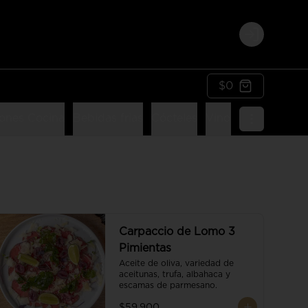
Login
$0
ones Cocina
Bebidas frias
Cócteles
Vinos
Postres
Li
Carpaccio de Lomo 3
Pimientas
Aceite de oliva, variedad de 
aceitunas, trufa, albahaca y 
escamas de parmesano.
$59.900