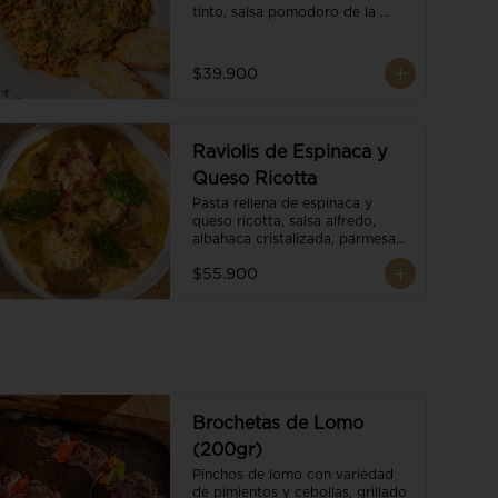
tinto, salsa pomodoro de la 
casa, brotes orgánicos y 
escamas de parmesano.
$39.900
Raviolis de Espinaca y
Queso Ricotta
Pasta rellena de espinaca y 
queso ricotta, salsa alfredo, 
albahaca cristalizada, parmesano 
trufado y ajo negro.
$55.900
Brochetas de Lomo
(200gr)
Pinchos de lomo con variedad 
de pimientos y cebollas, grillado 