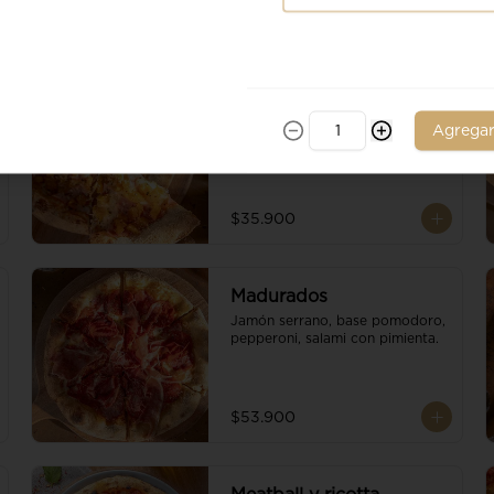
Ananá
Piña, jamon de cerdo, base 
Agrega
pomodoro, escamas de 
parmesano y queso mozzarella.
$35.900
Madurados
Jamón serrano, base pomodoro, 
pepperoni, salami con pimienta.
$53.900