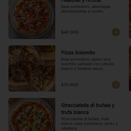
Meatball y ricotta
Base pomodoro, albondigas 
desmenuzadas y ricotta.
$40.900
Pizza Solomito
Base pomodoro, queso azul, 
solomito salteado con cebolla 
puerro y tomates secos, 
coronada con brotes orgánicos.
$70.900
Stracciatella di bufala y
trufa blanca
Stracciatella di bufala, trufa 
blanca, base pomodoro, pesto y 
albahaca.