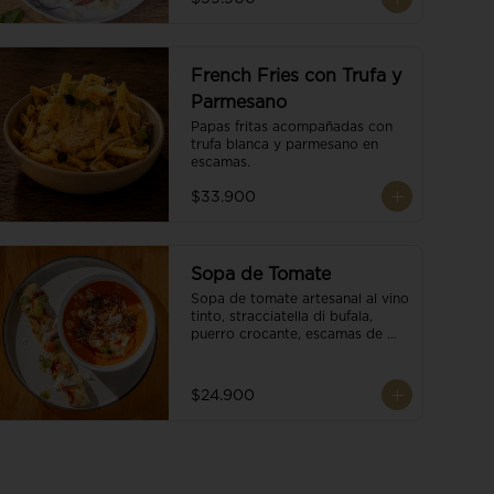
French Fries con Trufa y
Parmesano
Papas fritas acompañadas con 
trufa blanca y parmesano en 
escamas.
$33.900
Sopa de Tomate
Sopa de tomate artesanal al vino 
tinto, stracciatella di bufala, 
puerro crocante, escamas de 
parmesano, brotes orgánicos, 
reducción de balsámico y salsa 
pesto. Acompañado de un 
$24.900
tostón de pan focaccia.