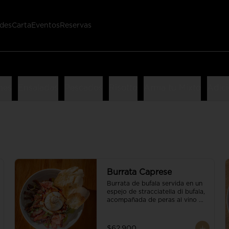
des
Carta
Eventos
Reservas
nes
Ensaladas
Pescados
Risotto
Arma tu Mixto
Adici
Burrata Caprese
Burrata de bufala servida en un 
espejo de stracciatella di bufala, 
acompañada de peras al vino 
tinto, tomates deshidratados, 
pan baguette, brotes orgánicos, 
salsa pesto y reducción de 
$62.900