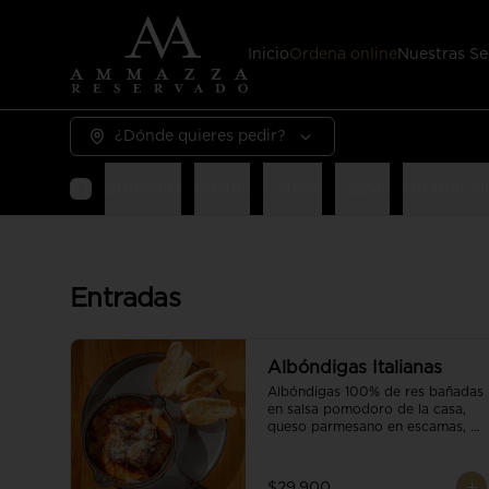
Inicio
Ordena online
Nuestras Se
¿Dónde quieres pedir?
Entradas
Pastas
Carnes
Pizzas
Guarnicio
Entradas
Albóndigas Italianas
Albóndigas 100% de res bañadas 
en salsa pomodoro de la casa, 
queso parmesano en escamas, 
vino tinto y brotes orgánicos 
acompañadas de pan baguette.
$29.900