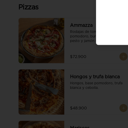
Pizzas
Ammazza
Rodajas de tomate fresco, base 
pomodoro, burrata cremoso, 
pesto y jamón serrano.
$72.900
Hongos y trufa blanca
Hongos, base pomodoro, trufa 
blanca y cebolla.
$48.900