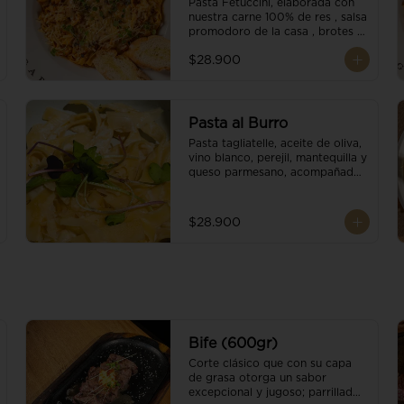
Pasta Fetuccini, elaborada con 
nuestra carne 100% de res , salsa 
promodoro de la casa , brotes 
organicos , y escamas 
$28.900
parmesano.
Pasta al Burro
Pasta tagliatelle, aceite de oliva, 
vino blanco, perejil, mantequilla y 
queso parmesano, acompañado 
con pan fresco.
$28.900
Bife (600gr)
Corte clásico que con su capa 
de grasa otorga un sabor 
excepcional y jugoso; parrillado 