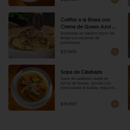
balsámico.
Coliflor a la Brasa con
Crema de Queso Azul y
Vino
Rostizada en nuestro horno de 
brasa con escamas de 
parmesano.
$31.900
Sopa de Calabaza
Sopa de calabaza asada en 
horno de brasas, servida con 
stracciatella di bufala, reducción 
de balsámico, mix de nueces y 
brotes orgánicos.
$19.900