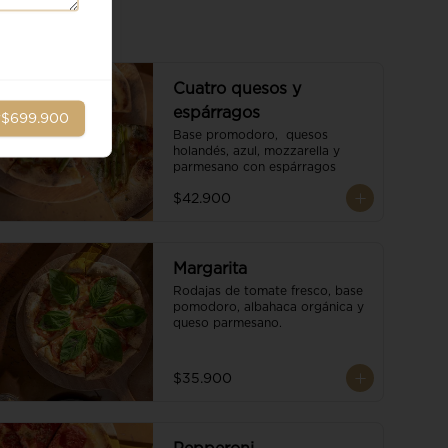
Cuatro quesos y
espárragos
r
$699.900
Base promodoro,  quesos 
holandés, azul, mozzarella y 
parmesano con espárragos
$42.900
Margarita
Rodajas de tomate fresco, base 
pomodoro, albahaca orgánica y 
queso parmesano.
$35.900