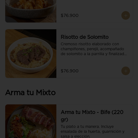
$76.900
Risotto de Solomito
Cremoso risotto elaborado con 
champiñones, perejil, acompañado 
de solomito a la parrilla y finalizado 
con mix de nueces y brotes 
orgánicos.
$76.900
Arma tu Mixto
Arma tu Mixto - Bife (220
gr)
Tu plato a tu manera. Incluye 
ensalada de la huerta, guarnición y 
salsa a elección.