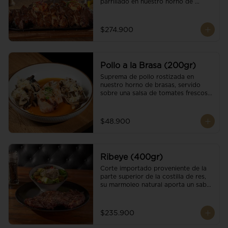
parrillado en nuestro horno de 
brasas, finalizado con cristales de sal 
y mantequilla de ajo y pimientos. 
Acompañado de salsa criolla de la 
$274.900
casa.
Pollo a la Brasa (200gr)
Suprema de pollo rostizada en 
nuestro horno de brasas, servido 
sobre una salsa de tomates frescos y 
hongos salteados. Acompañado a 
una guarnición a elección
$48.900
Ribeye (400gr)
Corte importado proveniente de la 
parte superior de la costilla de res, 
su marmoleo natural aporta un sabor 
intenso y tierno, parrillado en 
nuestro horno de brasas, finalizado 
con cristales de sal y mantequilla de 
$235.900
ajo y pimientos. Acompañado de una 
guarnición