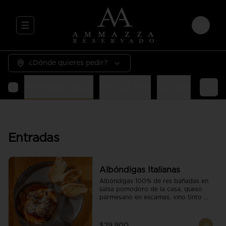
Abrir menu de navegación
Login
¿Dónde quieres pedir?
Entradas
Pastas
Carnes
Pizzas
Guarniciones
E
Entradas
Albóndigas Italianas
Albóndigas 100% de res bañadas en 
salsa pomodoro de la casa, queso 
parmesano en escamas, vino tinto y 
brotes orgánicos acompañadas de 
pan baguette.
$29.900