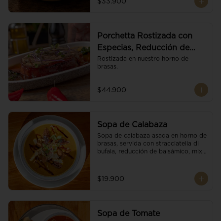
$33.900
Porchetta Rostizada con
Especias, Reducción de
Panela y Vino
Rostizada en nuestro horno de 
brasas.
$44.900
Sopa de Calabaza
Sopa de calabaza asada en horno de 
brasas, servida con stracciatella di 
bufala, reducción de balsámico, mix 
de nueces y brotes orgánicos.
$19.900
Sopa de Tomate