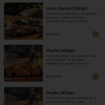
Lomo Oscuro (300gr)
Solomito encostrado en un blend de 
especias y carbón activado, 
parrillado en nuestro horno de 
brasas dándole un sabor único; 
finalizando con cristales de sal y 
mantequilla de ajo y pimientos. 
$89.900
Acompañado de salsa criolla y una 
guarnición a elección
Picaña (400gr)
Corte importado, proveniente de la 
parte superior de la cadera, 
parrillado en nuestro horno de 
brasas, finalizado con cristales de sal 
y mantequilla de ajo y pimientos. 
Acompañado de salsa criolla de la 
$144.900
casa.
Picaña (800gr)
Corte importado, proveniente de la 
parte superior de la cadera, 