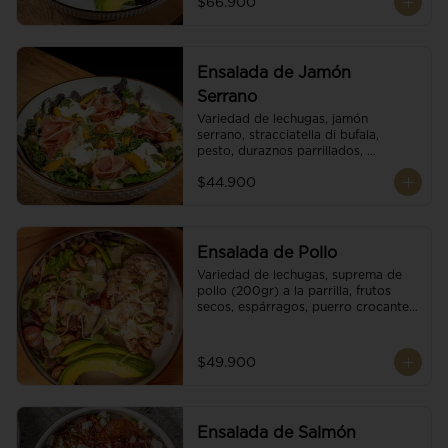
$66.900
reducción de balsámico.
Ensalada de Jamón
Serrano
Variedad de lechugas, jamón 
serrano, stracciatella di bufala, 
pesto, duraznos parrillados, 
aguacate, escamas de parmesano, 
$44.900
tomate cherry y vinagreta 
balsámico.
Ensalada de Pollo
Variedad de lechugas, suprema de 
pollo (200gr) a la parrilla, frutos 
secos, espárragos, puerro crocante, 
tomate cherry, aguacate, escamas 
de parmesano y reducción de 
balsámico.
$49.900
Ensalada de Salmón