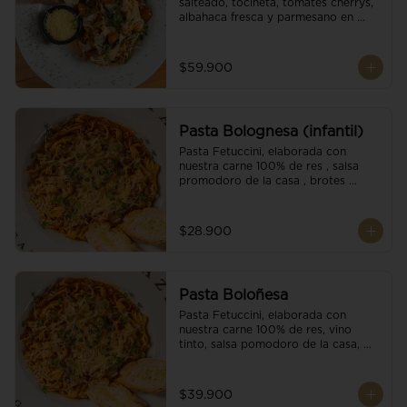
salteado, tocineta, tomates cherrys, 
albahaca fresca y parmesano en 
escamas.
$59.900
Pasta Bolognesa (infantil)
Pasta Fetuccini, elaborada con 
nuestra carne 100% de res , salsa 
promodoro de la casa , brotes 
organicos , y escamas parmesano.
$28.900
Pasta Boloñesa
Pasta Fetuccini, elaborada con 
nuestra carne 100% de res, vino 
tinto, salsa pomodoro de la casa, 
brotes orgánicos y escamas de 
parmesano.
$39.900