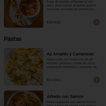
Sopa de tomate artesanal al vino 
tinto, stracciatella di bufala, puerro 
crocante, escamas de parmesano, 
brotes orgánicos, reducción de 
balsámico y salsa pesto. 
Acompañado de un tostón de pan 
$24.900
focaccia.
Pastas
Ají Amarillo y Camarones
Pasta corta con reducción de ají 
amarillo (picante), crema de coco, 
camarones salteados y escamas de 
parmesano.
$53.900
Alfredo con Salmón
Pasta tagliatelle con salmón fresco, 
salsa a base de crema, vino blanco, 