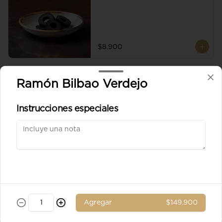
$8.900
Aceituna verde entera
Ramón Bilbao Verdejo
Instrucciones especiales
$8.900
Ad. Solomito
Agregar
$149.900