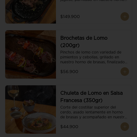
de brasas dándole un sabor 
ahumado profundo. Finalizado con 
cristales de sal y mantequilla de ajo 
$149.900
y pimientos. Dos guarniciones a 
elección
Brochetas de Lomo
(200gr)
Pinchos de lomo con variedad de 
pimientos y cebollas, grillado en 
nuestro horno de brasas, finalizado 
con cristales de sal. Acompañado de 
$56.900
salsa criolla.
Chuleta de Lomo en Salsa
Francesa (350gr)
Corte del costillar superior del 
cerdo, asado lentamente en horno 
de brasas y acompañado en nuestra 
exclusiva salsa francesa.
$44.900