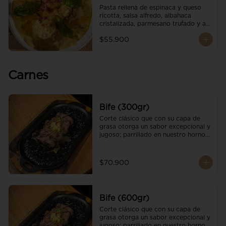
Pasta rellena de espinaca y queso 
ricotta, salsa alfredo, albahaca 
cristalizada, parmesano trufado y ajo 
negro.
$55.900
Carnes
Bife (300gr)
Corte clásico que con su capa de 
grasa otorga un sabor excepcional y 
jugoso; parrillado en nuestro horno 
de brasas dándole un sabor 
ahumado profundo. Finalizado con 
cristales de sal y mantequilla de ajo 
$70.900
y pimientos. Una guarnición a 
elección
Bife (600gr)
Corte clásico que con su capa de 
grasa otorga un sabor excepcional y 
jugoso; parrillado en nuestro horno 