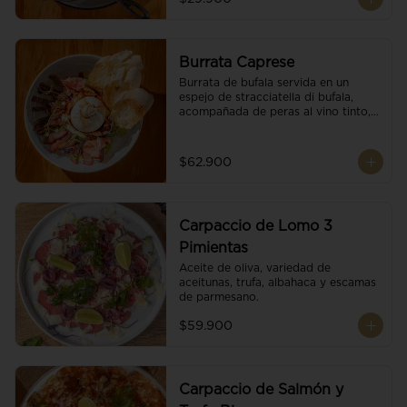
Burrata Caprese
Burrata de bufala servida en un 
espejo de stracciatella di bufala, 
acompañada de peras al vino tinto, 
tomates deshidratados, pan 
baguette, brotes orgánicos, salsa 
pesto y reducción de balsámico.
$62.900
Carpaccio de Lomo 3
Pimientas
Aceite de oliva, variedad de 
aceitunas, trufa, albahaca y escamas 
de parmesano.
$59.900
Carpaccio de Salmón y