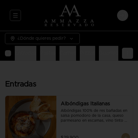
Abrir menu de navegación
Login
¿Dónde quieres pedir?
Entradas
Pastas
Carnes
Pizzas
Guarniciones
E
Entradas
Albóndigas Italianas
Albóndigas 100% de res bañadas en 
salsa pomodoro de la casa, queso 
parmesano en escamas, vino tinto y 
brotes orgánicos acompañadas de 
pan baguette.
$29.900