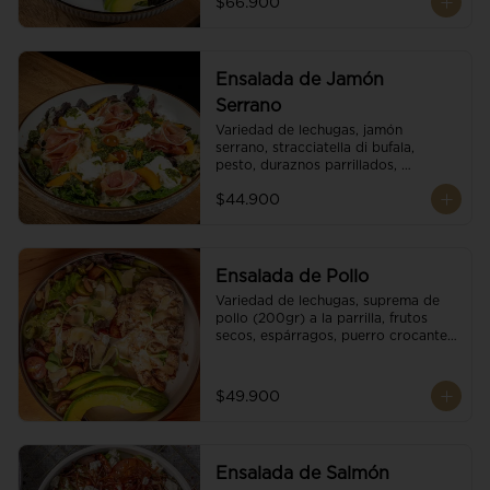
$66.900
reducción de balsámico.
Ensalada de Jamón
Serrano
Variedad de lechugas, jamón 
serrano, stracciatella di bufala, 
pesto, duraznos parrillados, 
aguacate, escamas de parmesano, 
$44.900
tomate cherry y vinagreta 
balsámico.
Ensalada de Pollo
Variedad de lechugas, suprema de 
pollo (200gr) a la parrilla, frutos 
secos, espárragos, puerro crocante, 
tomate cherry, aguacate, escamas 
de parmesano y reducción de 
balsámico.
$49.900
Ensalada de Salmón