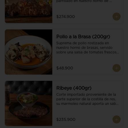
parrillado en nuestro horno de 
brasas, finalizado con cristales de sal 
y mantequilla de ajo y pimientos. 
Acompañado de salsa criolla de la 
$274.900
casa.
Pollo a la Brasa (200gr)
Suprema de pollo rostizada en 
nuestro horno de brasas, servido 
sobre una salsa de tomates frescos y 
hongos salteados. Acompañado a 
una guarnición a elección
$48.900
Ribeye (400gr)
Corte importado proveniente de la 
parte superior de la costilla de res, 
su marmoleo natural aporta un sabor 
intenso y tierno, parrillado en 
nuestro horno de brasas, finalizado 
con cristales de sal y mantequilla de 
$235.900
ajo y pimientos. Acompañado de una 
guarnición