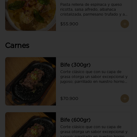
Pasta rellena de espinaca y queso 
ricotta, salsa alfredo, albahaca 
cristalizada, parmesano trufado y ajo 
negro.
$55.900
Carnes
Bife (300gr)
Corte clásico que con su capa de 
grasa otorga un sabor excepcional y 
jugoso; parrillado en nuestro horno 
de brasas dándole un sabor 
ahumado profundo. Finalizado con 
cristales de sal y mantequilla de ajo 
$70.900
y pimientos. Una guarnición a 
elección
Bife (600gr)
Corte clásico que con su capa de 
grasa otorga un sabor excepcional y 
jugoso; parrillado en nuestro horno 