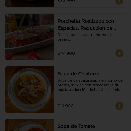
$33.900
Porchetta Rostizada con
Especias, Reducción de
Panela y Vino
Rostizada en nuestro horno de 
brasas.
$44.900
Sopa de Calabaza
Sopa de calabaza asada en horno de 
brasas, servida con stracciatella di 
bufala, reducción de balsámico, mix 
de nueces y brotes orgánicos.
$19.900
Sopa de Tomate