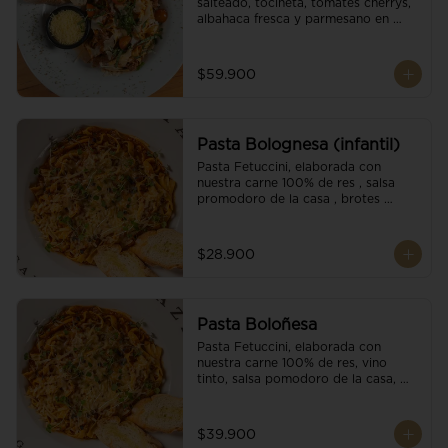
salteado, tocineta, tomates cherrys, 
albahaca fresca y parmesano en 
escamas.
$59.900
Pasta Bolognesa (infantil)
Pasta Fetuccini, elaborada con 
nuestra carne 100% de res , salsa 
promodoro de la casa , brotes 
organicos , y escamas parmesano.
$28.900
Pasta Boloñesa
Pasta Fetuccini, elaborada con 
nuestra carne 100% de res, vino 
tinto, salsa pomodoro de la casa, 
brotes orgánicos y escamas de 
parmesano.
$39.900