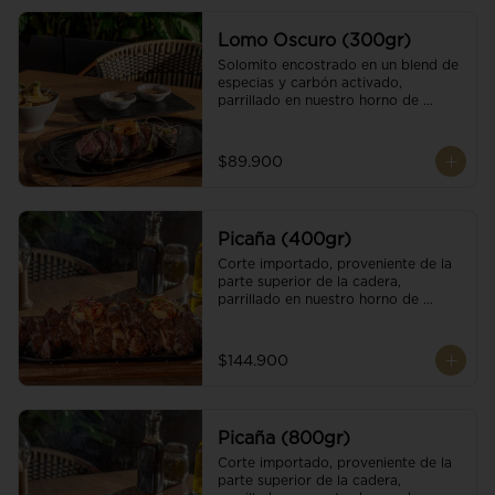
Lomo Oscuro (300gr)
Solomito encostrado en un blend de 
especias y carbón activado, 
parrillado en nuestro horno de 
brasas dándole un sabor único; 
finalizando con cristales de sal y 
mantequilla de ajo y pimientos. 
$89.900
Acompañado de salsa criolla y una 
guarnición a elección
Picaña (400gr)
Corte importado, proveniente de la 
parte superior de la cadera, 
parrillado en nuestro horno de 
brasas, finalizado con cristales de sal 
y mantequilla de ajo y pimientos. 
Acompañado de salsa criolla de la 
$144.900
casa.
Picaña (800gr)
Corte importado, proveniente de la 
parte superior de la cadera, 