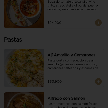
Sopa de tomate artesanal al vino 
tinto, stracciatella di bufala, puerro 
crocante, escamas de parmesano, 
brotes orgánicos, reducción de 
balsámico y salsa pesto. 
Acompañado de un tostón de pan 
$24.900
focaccia.
Pastas
Ají Amarillo y Camarones
Pasta corta con reducción de ají 
amarillo (picante), crema de coco, 
camarones salteados y escamas de 
parmesano.
$53.900
Alfredo con Salmón
Pasta tagliatelle con salmón fresco, 
salsa a base de crema, vino blanco, 