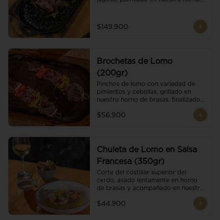
de brasas dándole un sabor 
ahumado profundo. Finalizado con 
cristales de sal y mantequilla de ajo 
$149.900
y pimientos. Dos guarniciones a 
elección
Brochetas de Lomo
(200gr)
Pinchos de lomo con variedad de 
pimientos y cebollas, grillado en 
nuestro horno de brasas, finalizado 
con cristales de sal. Acompañado de 
$56.900
salsa criolla.
Chuleta de Lomo en Salsa
Francesa (350gr)
Corte del costillar superior del 
cerdo, asado lentamente en horno 
de brasas y acompañado en nuestra 
exclusiva salsa francesa.
$44.900