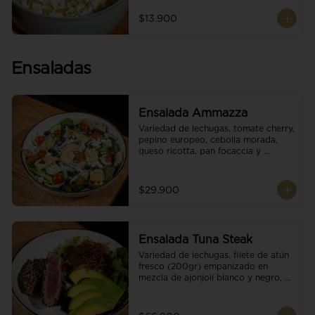
$13.900
Ensaladas
Ensalada Ammazza
Variedad de lechugas, tomate cherry, 
pepino europeo, cebolla morada, 
queso ricotta, pan focaccia y 
vinagreta balsámica
$29.900
Ensalada Tuna Steak
Variedad de lechugas, filete de atún 
fresco (200gr) empanizado en 
mezcla de ajonjolí blanco y negro, 
aguacate, tomate cherry, cebollas 
caramelizadas, escamas de queso 
parmesano, puerro crocante y 