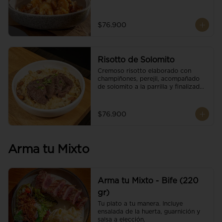
$76.900
Risotto de Solomito
Cremoso risotto elaborado con 
champiñones, perejil, acompañado 
de solomito a la parrilla y finalizado 
con mix de nueces y brotes 
orgánicos.
$76.900
Arma tu Mixto
Arma tu Mixto - Bife (220
gr)
Tu plato a tu manera. Incluye 
ensalada de la huerta, guarnición y 
salsa a elección.