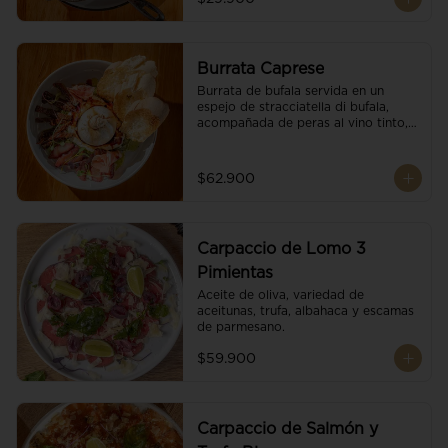
Burrata Caprese
Burrata de bufala servida en un 
espejo de stracciatella di bufala, 
acompañada de peras al vino tinto, 
tomates deshidratados, pan 
baguette, brotes orgánicos, salsa 
pesto y reducción de balsámico.
$62.900
Carpaccio de Lomo 3
Pimientas
Aceite de oliva, variedad de 
aceitunas, trufa, albahaca y escamas 
de parmesano.
$59.900
Carpaccio de Salmón y