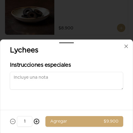
$8.900
Aceituna verde entera
Lychees
Instrucciones especiales
$8.900
Ad. Solomito
Agregar
$9.900