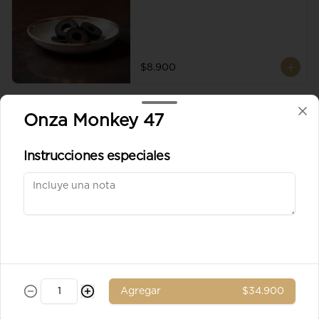
$8.900
Aceituna verde entera
Onza Monkey 47
Instrucciones especiales
$8.900
Ad. Solomito
Agregar
$34.900