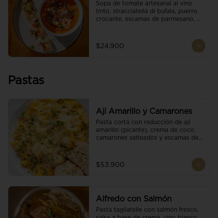
Sopa de tomate artesanal al vino 
tinto, stracciatella di bufala, puerro 
crocante, escamas de parmesano, 
brotes orgánicos, reducción de 
balsámico y salsa pesto. 
Acompañado de un tostón de pan 
$24.900
focaccia.
Pastas
Ají Amarillo y Camarones
Pasta corta con reducción de ají 
amarillo (picante), crema de coco, 
camarones salteados y escamas de 
parmesano.
$53.900
Alfredo con Salmón
Pasta tagliatelle con salmón fresco, 
salsa a base de crema, vino blanco, 