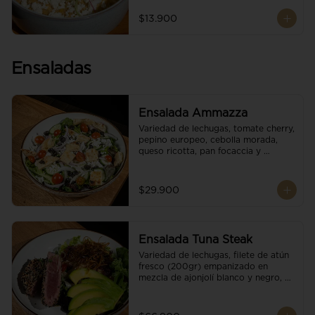
$13.900
Ensaladas
Ensalada Ammazza
Variedad de lechugas, tomate cherry, 
pepino europeo, cebolla morada, 
queso ricotta, pan focaccia y 
vinagreta balsámica
$29.900
Ensalada Tuna Steak
Variedad de lechugas, filete de atún 
fresco (200gr) empanizado en 
mezcla de ajonjolí blanco y negro, 
aguacate, tomate cherry, cebollas 
caramelizadas, escamas de queso 
parmesano, puerro crocante y 