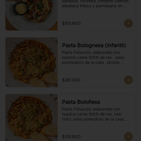
salteado, tocineta, tomates cherrys, 
albahaca fresca y parmesano en 
escamas.
$59.900
Pasta Bolognesa (infantil)
Pasta Fetuccini, elaborada con 
nuestra carne 100% de res , salsa 
promodoro de la casa , brotes 
organicos , y escamas parmesano.
$28.900
Pasta Boloñesa
Pasta Fetuccini, elaborada con 
nuestra carne 100% de res, vino 
tinto, salsa pomodoro de la casa, 
brotes orgánicos y escamas de 
parmesano.
$39.900