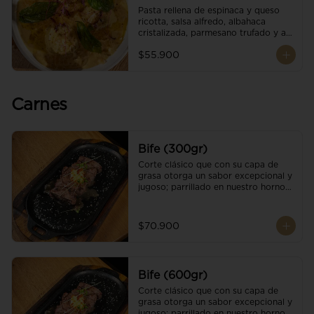
Pasta rellena de espinaca y queso 
ricotta, salsa alfredo, albahaca 
cristalizada, parmesano trufado y ajo 
negro.
$55.900
Carnes
Bife (300gr)
Corte clásico que con su capa de 
grasa otorga un sabor excepcional y 
jugoso; parrillado en nuestro horno 
de brasas dándole un sabor 
ahumado profundo. Finalizado con 
cristales de sal y mantequilla de ajo 
$70.900
y pimientos. Una guarnición a 
elección
Bife (600gr)
Corte clásico que con su capa de 
grasa otorga un sabor excepcional y 
jugoso; parrillado en nuestro horno 