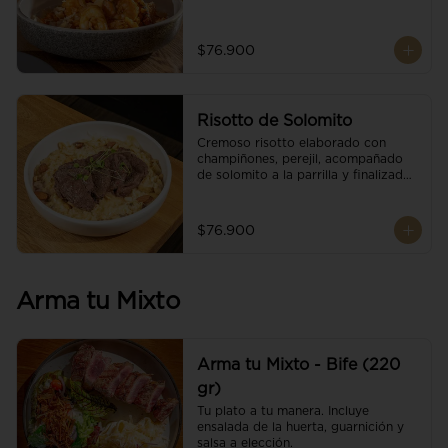
$76.900
Risotto de Solomito
Cremoso risotto elaborado con 
champiñones, perejil, acompañado 
de solomito a la parrilla y finalizado 
con mix de nueces y brotes 
orgánicos.
$76.900
Arma tu Mixto
Arma tu Mixto - Bife (220
gr)
Tu plato a tu manera. Incluye 
ensalada de la huerta, guarnición y 
salsa a elección.