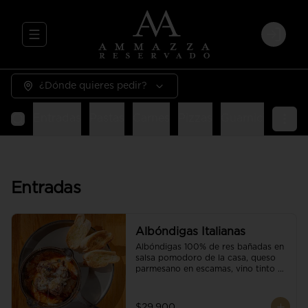
Abrir menu de navegación
Login
¿Dónde quieres pedir?
Entradas
Pastas
Carnes
Pizzas
Guarniciones
E
Entradas
Albóndigas Italianas
Albóndigas 100% de res bañadas en 
salsa pomodoro de la casa, queso 
parmesano en escamas, vino tinto y 
brotes orgánicos acompañadas de 
pan baguette.
$29.900