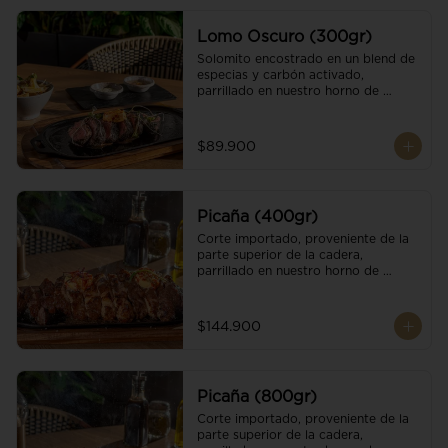
Lomo Oscuro (300gr)
Solomito encostrado en un blend de 
especias y carbón activado, 
parrillado en nuestro horno de 
brasas dándole un sabor único; 
finalizando con cristales de sal y 
mantequilla de ajo y pimientos. 
$89.900
Acompañado de salsa criolla y una 
guarnición a elección
Picaña (400gr)
Corte importado, proveniente de la 
parte superior de la cadera, 
parrillado en nuestro horno de 
brasas, finalizado con cristales de sal 
y mantequilla de ajo y pimientos. 
Acompañado de salsa criolla de la 
$144.900
casa.
Picaña (800gr)
Corte importado, proveniente de la 
parte superior de la cadera, 