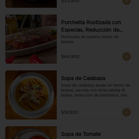
$33.900
Porchetta Rostizada con
Especias, Reducción de
Panela y Vino
Rostizada en nuestro horno de 
brasas.
$44.900
Sopa de Calabaza
Sopa de calabaza asada en horno de 
brasas, servida con stracciatella di 
bufala, reducción de balsámico, mix 
de nueces y brotes orgánicos.
$19.900
Sopa de Tomate