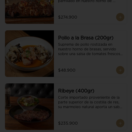
parrillado en nuestro horno de 
brasas, finalizado con cristales de sal 
y mantequilla de ajo y pimientos. 
Acompañado de salsa criolla de la 
$274.900
casa.
Pollo a la Brasa (200gr)
Suprema de pollo rostizada en 
nuestro horno de brasas, servido 
sobre una salsa de tomates frescos y 
hongos salteados. Acompañado a 
una guarnición a elección
$48.900
Ribeye (400gr)
Corte importado proveniente de la 
parte superior de la costilla de res, 
su marmoleo natural aporta un sabor 
intenso y tierno, parrillado en 
nuestro horno de brasas, finalizado 
con cristales de sal y mantequilla de 
$235.900
ajo y pimientos. Acompañado de una 
guarnición