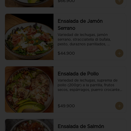
$66.900
reducción de balsámico.
Ensalada de Jamón
Serrano
Variedad de lechugas, jamón 
serrano, stracciatella di bufala, 
pesto, duraznos parrillados, 
aguacate, escamas de parmesano, 
$44.900
tomate cherry y vinagreta 
balsámico.
Ensalada de Pollo
Variedad de lechugas, suprema de 
pollo (200gr) a la parrilla, frutos 
secos, espárragos, puerro crocante, 
tomate cherry, aguacate, escamas 
de parmesano y reducción de 
balsámico.
$49.900
Ensalada de Salmón