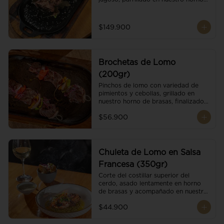
de brasas dándole un sabor 
ahumado profundo. Finalizado con 
cristales de sal y mantequilla de ajo 
$149.900
y pimientos. Dos guarniciones a 
elección
Brochetas de Lomo
(200gr)
Pinchos de lomo con variedad de 
pimientos y cebollas, grillado en 
nuestro horno de brasas, finalizado 
con cristales de sal. Acompañado de 
$56.900
salsa criolla.
Chuleta de Lomo en Salsa
Francesa (350gr)
Corte del costillar superior del 
cerdo, asado lentamente en horno 
de brasas y acompañado en nuestra 
exclusiva salsa francesa.
$44.900