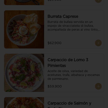
Burrata Caprese
Burrata de bufala servida en un 
espejo de stracciatella di bufala, 
acompañada de peras al vino tinto, 
tomates deshidratados, pan 
baguette, brotes orgánicos, salsa 
pesto y reducción de balsámico.
$62.900
Carpaccio de Lomo 3
Pimientas
Aceite de oliva, variedad de 
aceitunas, trufa, albahaca y escamas 
de parmesano.
$59.900
Carpaccio de Salmón y