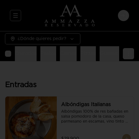
Abrir menu de navegación
Login
¿Dónde quieres pedir?
Entradas
Pastas
Carnes
Pizzas
Guarniciones
E
Entradas
Albóndigas Italianas
Albóndigas 100% de res bañadas en 
salsa pomodoro de la casa, queso 
parmesano en escamas, vino tinto y 
brotes orgánicos acompañadas de 
pan baguette.
$29.900