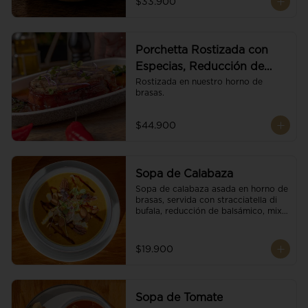
$33.900
Porchetta Rostizada con
Especias, Reducción de
Panela y Vino
Rostizada en nuestro horno de 
brasas.
$44.900
Sopa de Calabaza
Sopa de calabaza asada en horno de 
brasas, servida con stracciatella di 
bufala, reducción de balsámico, mix 
de nueces y brotes orgánicos.
$19.900
Sopa de Tomate