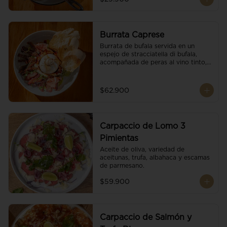
Burrata Caprese
Burrata de bufala servida en un 
espejo de stracciatella di bufala, 
acompañada de peras al vino tinto, 
tomates deshidratados, pan 
baguette, brotes orgánicos, salsa 
pesto y reducción de balsámico.
$62.900
Carpaccio de Lomo 3
Pimientas
Aceite de oliva, variedad de 
aceitunas, trufa, albahaca y escamas 
de parmesano.
$59.900
Carpaccio de Salmón y