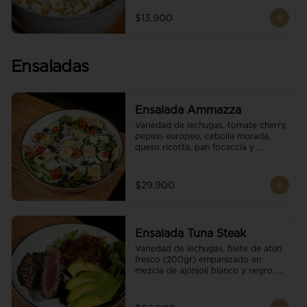
$13.900
Ensaladas
Ensalada Ammazza
Variedad de lechugas, tomate cherry, 
pepino europeo, cebolla morada, 
queso ricotta, pan focaccia y 
vinagreta balsámica
$29.900
Ensalada Tuna Steak
Variedad de lechugas, filete de atún 
fresco (200gr) empanizado en 
mezcla de ajonjolí blanco y negro, 
aguacate, tomate cherry, cebollas 
caramelizadas, escamas de queso 
parmesano, puerro crocante y 