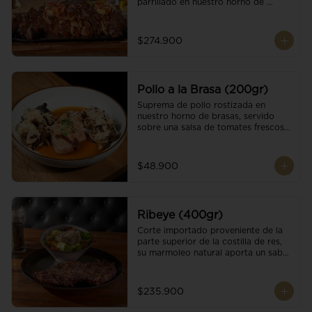
parrillado en nuestro horno de 
brasas, finalizado con cristales de sal 
y mantequilla de ajo y pimientos. 
Acompañado de salsa criolla de la 
$274.900
casa.
Pollo a la Brasa (200gr)
Suprema de pollo rostizada en 
nuestro horno de brasas, servido 
sobre una salsa de tomates frescos y 
hongos salteados. Acompañado a 
una guarnición a elección
$48.900
Ribeye (400gr)
Corte importado proveniente de la 
parte superior de la costilla de res, 
su marmoleo natural aporta un sabor 
intenso y tierno, parrillado en 
nuestro horno de brasas, finalizado 
con cristales de sal y mantequilla de 
$235.900
ajo y pimientos. Acompañado de una 
guarnición