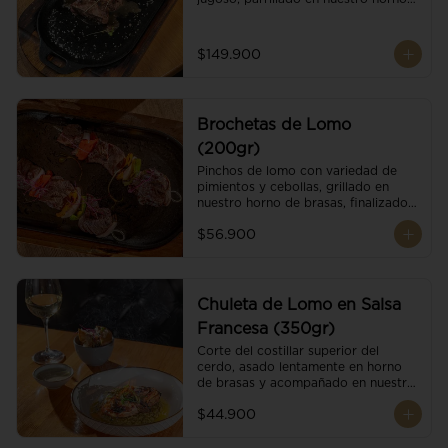
de brasas dándole un sabor 
ahumado profundo. Finalizado con 
cristales de sal y mantequilla de ajo 
$149.900
y pimientos. Dos guarniciones a 
elección
Brochetas de Lomo
(200gr)
Pinchos de lomo con variedad de 
pimientos y cebollas, grillado en 
nuestro horno de brasas, finalizado 
con cristales de sal. Acompañado de 
$56.900
salsa criolla.
Chuleta de Lomo en Salsa
Francesa (350gr)
Corte del costillar superior del 
cerdo, asado lentamente en horno 
de brasas y acompañado en nuestra 
exclusiva salsa francesa.
$44.900