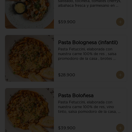
salteado, tocineta, tomates cherrys, 
albahaca fresca y parmesano en 
escamas.
$59.900
Pasta Bolognesa (infantil)
Pasta Fetuccini, elaborada con 
nuestra carne 100% de res , salsa 
promodoro de la casa , brotes 
organicos , y escamas parmesano.
$28.900
Pasta Boloñesa
Pasta Fetuccini, elaborada con 
nuestra carne 100% de res, vino 
tinto, salsa pomodoro de la casa, 
brotes orgánicos y escamas de 
parmesano.
$39.900