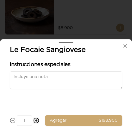
$8.900
Aceituna verde entera
Le Focaie Sangiovese
Instrucciones especiales
$8.900
Ad. Solomito
Agregar
$198.900