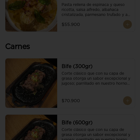
Pasta rellena de espinaca y queso 
ricotta, salsa alfredo, albahaca 
cristalizada, parmesano trufado y ajo 
negro.
$55.900
Carnes
Bife (300gr)
Corte clásico que con su capa de 
grasa otorga un sabor excepcional y 
jugoso; parrillado en nuestro horno 
de brasas dándole un sabor 
ahumado profundo. Finalizado con 
cristales de sal y mantequilla de ajo 
$70.900
y pimientos. Una guarnición a 
elección
Bife (600gr)
Corte clásico que con su capa de 
grasa otorga un sabor excepcional y 
jugoso; parrillado en nuestro horno 