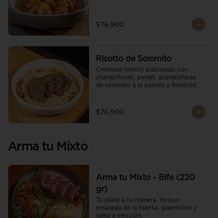
$76.900
Risotto de Solomito
Cremoso risotto elaborado con 
champiñones, perejil, acompañado 
de solomito a la parrilla y finalizado 
con mix de nueces y brotes 
orgánicos.
$76.900
Arma tu Mixto
Arma tu Mixto - Bife (220
gr)
Tu plato a tu manera. Incluye 
ensalada de la huerta, guarnición y 
salsa a elección.