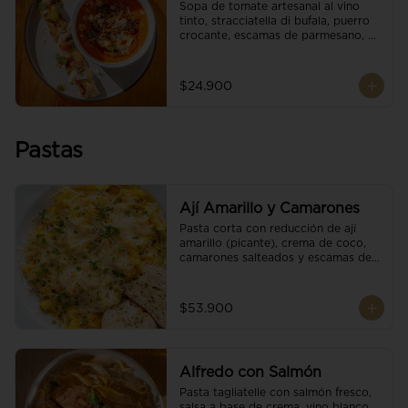
Sopa de tomate artesanal al vino 
tinto, stracciatella di bufala, puerro 
crocante, escamas de parmesano, 
brotes orgánicos, reducción de 
balsámico y salsa pesto. 
Acompañado de un tostón de pan 
$24.900
focaccia.
Pastas
Ají Amarillo y Camarones
Pasta corta con reducción de ají 
amarillo (picante), crema de coco, 
camarones salteados y escamas de 
parmesano.
$53.900
Alfredo con Salmón
Pasta tagliatelle con salmón fresco, 
salsa a base de crema, vino blanco, 