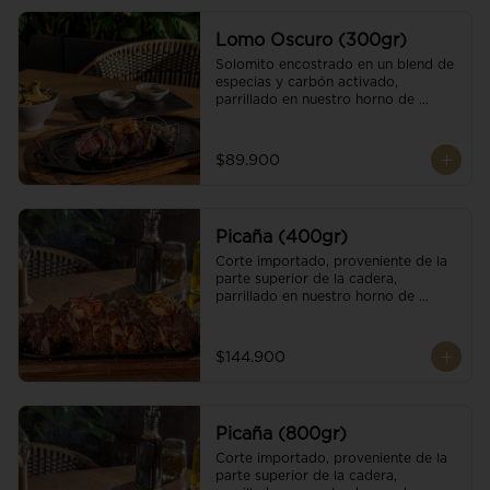
Lomo Oscuro (300gr)
Solomito encostrado en un blend de 
especias y carbón activado, 
parrillado en nuestro horno de 
brasas dándole un sabor único; 
finalizando con cristales de sal y 
mantequilla de ajo y pimientos. 
$89.900
Acompañado de salsa criolla y una 
guarnición a elección
Picaña (400gr)
Corte importado, proveniente de la 
parte superior de la cadera, 
parrillado en nuestro horno de 
brasas, finalizado con cristales de sal 
y mantequilla de ajo y pimientos. 
Acompañado de salsa criolla de la 
$144.900
casa.
Picaña (800gr)
Corte importado, proveniente de la 
parte superior de la cadera, 