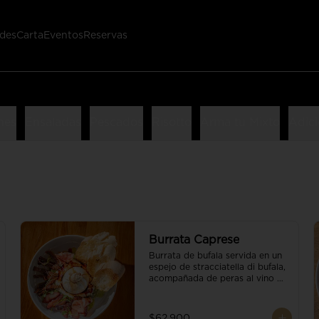
des
Carta
Eventos
Reservas
nes
Ensaladas
Pescados
Risotto
Arma tu Mixto
Adici
Burrata Caprese
Burrata de bufala servida en un 
espejo de stracciatella di bufala, 
acompañada de peras al vino 
tinto, tomates deshidratados, 
pan baguette, brotes orgánicos, 
salsa pesto y reducción de 
$62.900