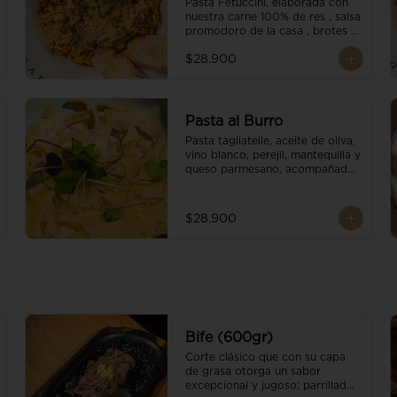
Pasta Fetuccini, elaborada con 
nuestra carne 100% de res , salsa 
promodoro de la casa , brotes 
organicos , y escamas 
$28.900
parmesano.
Pasta al Burro
Pasta tagliatelle, aceite de oliva, 
vino blanco, perejil, mantequilla y 
queso parmesano, acompañado 
con pan fresco.
$28.900
Bife (600gr)
Corte clásico que con su capa 
de grasa otorga un sabor 
excepcional y jugoso; parrillado 