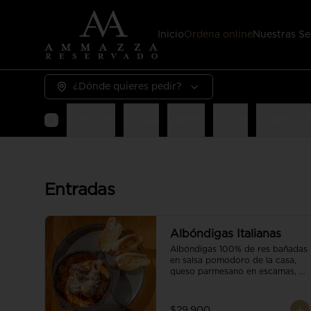
Inicio
Ordena online
Nuestras Se
¿Dónde quieres pedir?
Entradas
Pastas
Carnes
Pizzas
Guarnicio
Entradas
Albóndigas Italianas
Albóndigas 100% de res bañadas 
en salsa pomodoro de la casa, 
queso parmesano en escamas, 
vino tinto y brotes orgánicos 
acompañadas de pan baguette.
$29.900