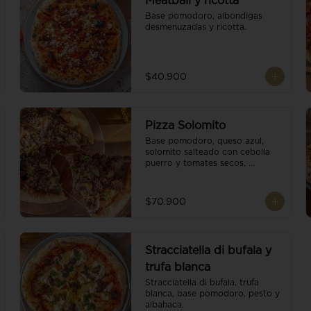
Meatball y ricotta
Base pomodoro, albondigas 
desmenuzadas y ricotta.
$40.900
Pizza Solomito
Base pomodoro, queso azul, 
solomito salteado con cebolla 
puerro y tomates secos, 
coronada con brotes orgánicos.
$70.900
Stracciatella di bufala y
trufa blanca
Stracciatella di bufala, trufa 
blanca, base pomodoro, pesto y 
albahaca.