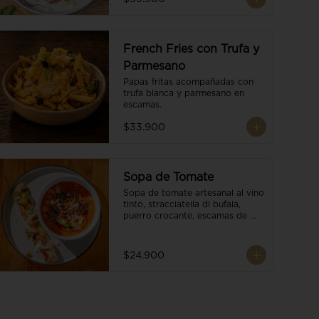
French Fries con Trufa y
Parmesano
Papas fritas acompañadas con 
trufa blanca y parmesano en 
escamas.
$33.900
Sopa de Tomate
Sopa de tomate artesanal al vino 
tinto, stracciatella di bufala, 
puerro crocante, escamas de 
parmesano, brotes orgánicos, 
reducción de balsámico y salsa 
pesto. Acompañado de un 
$24.900
tostón de pan focaccia.