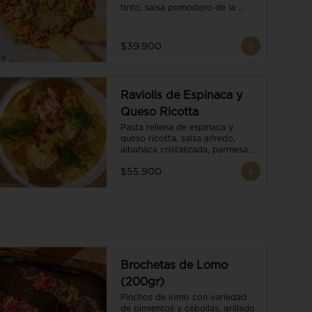
tinto, salsa pomodoro de la 
casa, brotes orgánicos y 
escamas de parmesano.
$39.900
Raviolis de Espinaca y
Queso Ricotta
Pasta rellena de espinaca y 
queso ricotta, salsa alfredo, 
albahaca cristalizada, parmesano 
trufado y ajo negro.
$55.900
Brochetas de Lomo
(200gr)
Pinchos de lomo con variedad 
de pimientos y cebollas, grillado 