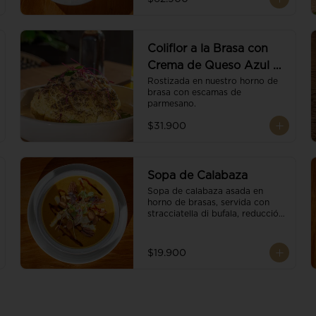
balsámico.
Coliflor a la Brasa con
Crema de Queso Azul y
Vino
Rostizada en nuestro horno de 
brasa con escamas de 
parmesano.
$31.900
Sopa de Calabaza
Sopa de calabaza asada en 
horno de brasas, servida con 
stracciatella di bufala, reducción 
de balsámico, mix de nueces y 
brotes orgánicos.
$19.900