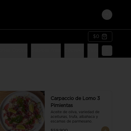
Login
$0
ones Cocina
Bebidas frias
Cócteles
Vinos
Postres
Li
Carpaccio de Lomo 3
Pimientas
Aceite de oliva, variedad de 
aceitunas, trufa, albahaca y 
escamas de parmesano.
$59.900