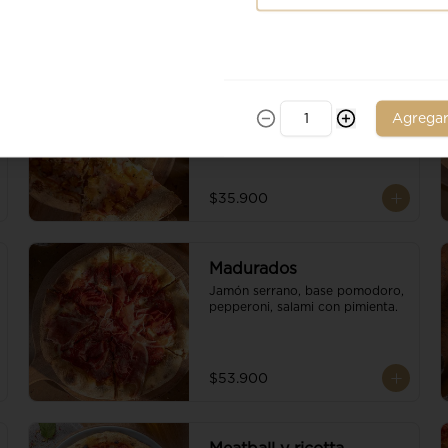
Ananá
Piña, jamon de cerdo, base 
Agrega
pomodoro, escamas de 
parmesano y queso mozzarella.
$35.900
Madurados
Jamón serrano, base pomodoro, 
pepperoni, salami con pimienta.
$53.900