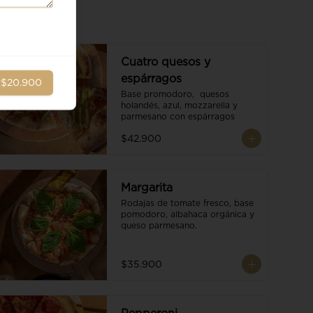
Cuatro quesos y
espárragos
r
$20.900
Base promodoro,  quesos 
holandés, azul, mozzarella y 
parmesano con espárragos
$42.900
Margarita
Rodajas de tomate fresco, base 
pomodoro, albahaca orgánica y 
queso parmesano.
$35.900