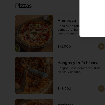
Pizzas
Ammazza
Rodajas de tomate fresco, base 
pomodoro, burrata cremoso, 
pesto y jamón serrano.
$72.900
Hongos y trufa blanca
Hongos, base pomodoro, trufa 
blanca y cebolla.
$48.900