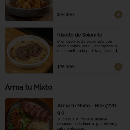
$76.900
Risotto de Solomito
Cremoso risotto elaborado con 
champiñones, perejil, acompañado 
de solomito a la parrilla y finalizado 
con mix de nueces y brotes 
orgánicos.
$76.900
Arma tu Mixto
Arma tu Mixto - Bife (220
gr)
Tu plato a tu manera. Incluye 
ensalada de la huerta, guarnición y 
salsa a elección.