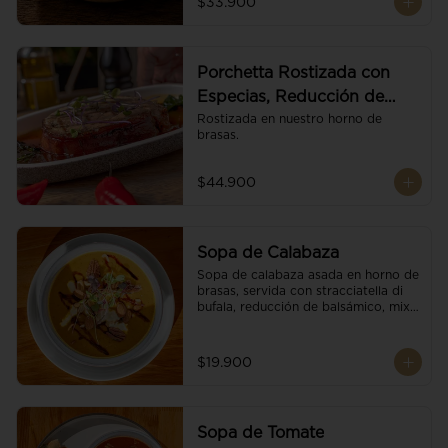
$33.900
Porchetta Rostizada con
Especias, Reducción de
Panela y Vino
Rostizada en nuestro horno de 
brasas.
$44.900
Sopa de Calabaza
Sopa de calabaza asada en horno de 
brasas, servida con stracciatella di 
bufala, reducción de balsámico, mix 
de nueces y brotes orgánicos.
$19.900
Sopa de Tomate