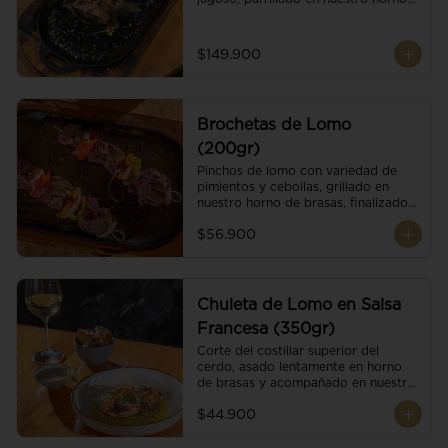
de brasas dándole un sabor 
ahumado profundo. Finalizado con 
cristales de sal y mantequilla de ajo 
$149.900
y pimientos. Dos guarniciones a 
elección
Brochetas de Lomo
(200gr)
Pinchos de lomo con variedad de 
pimientos y cebollas, grillado en 
nuestro horno de brasas, finalizado 
con cristales de sal. Acompañado de 
$56.900
salsa criolla.
Chuleta de Lomo en Salsa
Francesa (350gr)
Corte del costillar superior del 
cerdo, asado lentamente en horno 
de brasas y acompañado en nuestra 
exclusiva salsa francesa.
$44.900