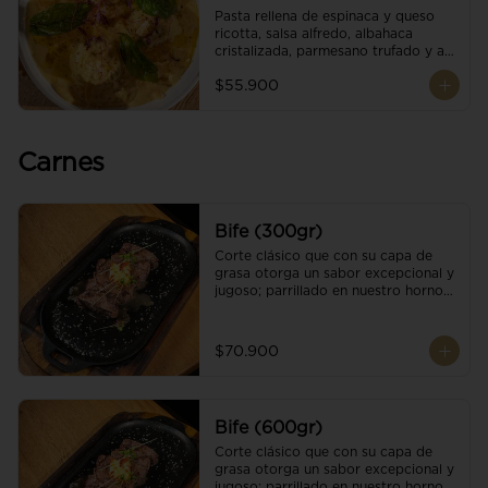
Pasta rellena de espinaca y queso 
ricotta, salsa alfredo, albahaca 
cristalizada, parmesano trufado y ajo 
negro.
$55.900
Carnes
Bife (300gr)
Corte clásico que con su capa de 
grasa otorga un sabor excepcional y 
jugoso; parrillado en nuestro horno 
de brasas dándole un sabor 
ahumado profundo. Finalizado con 
cristales de sal y mantequilla de ajo 
$70.900
y pimientos. Una guarnición a 
elección
Bife (600gr)
Corte clásico que con su capa de 
grasa otorga un sabor excepcional y 
jugoso; parrillado en nuestro horno 