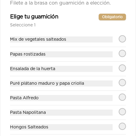
Arma tu Mixto - Salmón
Filete a la brasa con guarnición a elección.
(160 gr)
Elige tu guarnición
Tu plato a tu manera. Incluye 
Obligatorio
ensalada de la huerta, guarnición y 
Seleccione 1
salsa a elección.
$60.900
Mix de vegetales salteados
Papas rostizadas
Arma tu Mixto - Solomito
(220 gr)
Ensalada de la huerta
Tu plato a tu manera. Incluye 
ensalada de la huerta, guarnición y 
salsa a elección.
Puré plátano maduro y papa criolla
$70.900
Pasta Alfredo
Adiciones Cocina
Pasta Napolitana
Hongos Salteados
Aceituna Negra Rodaja