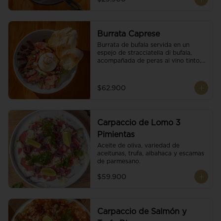
Burrata Caprese
Burrata de bufala servida en un 
espejo de stracciatella di bufala, 
acompañada de peras al vino tinto, 
tomates deshidratados, pan 
baguette, brotes orgánicos, salsa 
pesto y reducción de balsámico.
$62.900
Carpaccio de Lomo 3
Pimientas
Aceite de oliva, variedad de 
aceitunas, trufa, albahaca y escamas 
de parmesano.
$59.900
Carpaccio de Salmón y