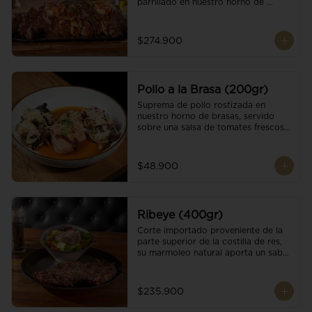
parrillado en nuestro horno de 
brasas, finalizado con cristales de sal 
y mantequilla de ajo y pimientos. 
Acompañado de salsa criolla de la 
$274.900
casa.
Pollo a la Brasa (200gr)
Suprema de pollo rostizada en 
nuestro horno de brasas, servido 
sobre una salsa de tomates frescos y 
hongos salteados. Acompañado a 
una guarnición a elección
$48.900
Ribeye (400gr)
Corte importado proveniente de la 
parte superior de la costilla de res, 
su marmoleo natural aporta un sabor 
intenso y tierno, parrillado en 
nuestro horno de brasas, finalizado 
con cristales de sal y mantequilla de 
$235.900
ajo y pimientos. Acompañado de una 
guarnición