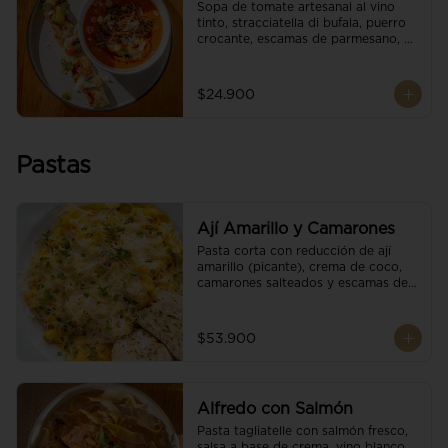
Sopa de tomate artesanal al vino 
tinto, stracciatella di bufala, puerro 
crocante, escamas de parmesano, 
brotes orgánicos, reducción de 
balsámico y salsa pesto. 
Acompañado de un tostón de pan 
$24.900
focaccia.
Pastas
Ají Amarillo y Camarones
Pasta corta con reducción de ají 
amarillo (picante), crema de coco, 
camarones salteados y escamas de 
parmesano.
$53.900
Alfredo con Salmón
Pasta tagliatelle con salmón fresco, 
salsa a base de crema, vino blanco, 