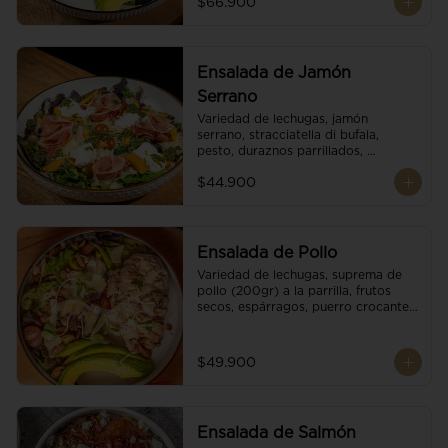
$66.900
reducción de balsámico.
Ensalada de Jamón
Serrano
Variedad de lechugas, jamón 
serrano, stracciatella di bufala, 
pesto, duraznos parrillados, 
aguacate, escamas de parmesano, 
$44.900
tomate cherry y vinagreta 
balsámico.
Ensalada de Pollo
Variedad de lechugas, suprema de 
pollo (200gr) a la parrilla, frutos 
secos, espárragos, puerro crocante, 
tomate cherry, aguacate, escamas 
de parmesano y reducción de 
balsámico.
$49.900
Ensalada de Salmón