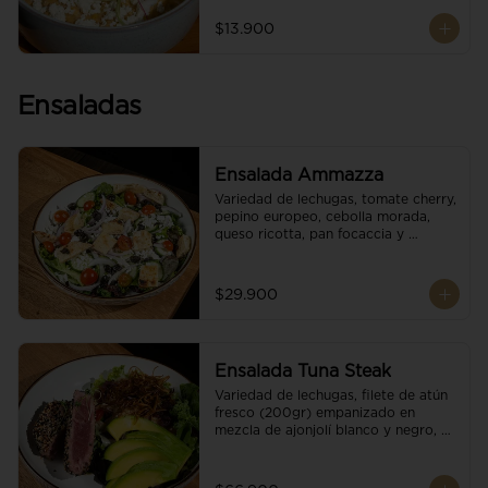
$13.900
Ensaladas
Ensalada Ammazza
Variedad de lechugas, tomate cherry, 
pepino europeo, cebolla morada, 
queso ricotta, pan focaccia y 
vinagreta balsámica
$29.900
Ensalada Tuna Steak
Variedad de lechugas, filete de atún 
fresco (200gr) empanizado en 
mezcla de ajonjolí blanco y negro, 
aguacate, tomate cherry, cebollas 
caramelizadas, escamas de queso 
parmesano, puerro crocante y 