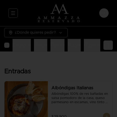
Abrir menu de navegación
Login
¿Dónde quieres pedir?
Entradas
Pastas
Carnes
Pizzas
Guarniciones
E
Entradas
Albóndigas Italianas
Albóndigas 100% de res bañadas en 
salsa pomodoro de la casa, queso 
parmesano en escamas, vino tinto y 
brotes orgánicos acompañadas de 
pan baguette.
$29.900