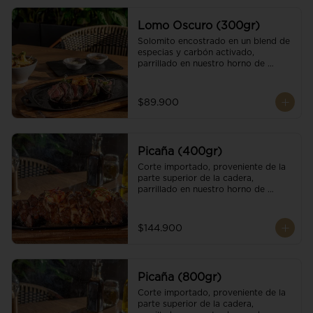
Lomo Oscuro (300gr)
Solomito encostrado en un blend de 
especias y carbón activado, 
parrillado en nuestro horno de 
brasas dándole un sabor único; 
finalizando con cristales de sal y 
mantequilla de ajo y pimientos. 
$89.900
Acompañado de salsa criolla y una 
guarnición a elección
Picaña (400gr)
Corte importado, proveniente de la 
parte superior de la cadera, 
parrillado en nuestro horno de 
brasas, finalizado con cristales de sal 
y mantequilla de ajo y pimientos. 
Acompañado de salsa criolla de la 
$144.900
casa.
Picaña (800gr)
Corte importado, proveniente de la 
parte superior de la cadera, 