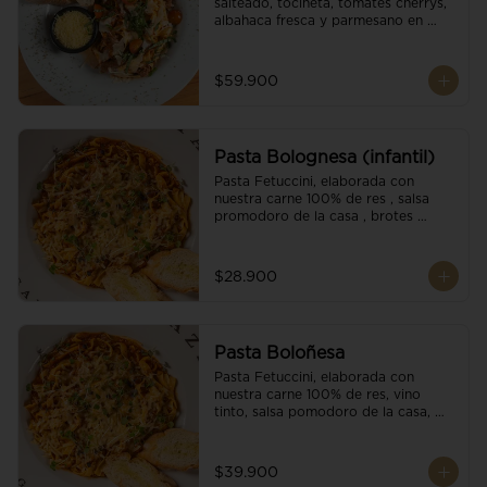
salteado, tocineta, tomates cherrys, 
albahaca fresca y parmesano en 
escamas.
$59.900
Pasta Bolognesa (infantil)
Pasta Fetuccini, elaborada con 
nuestra carne 100% de res , salsa 
promodoro de la casa , brotes 
organicos , y escamas parmesano.
$28.900
Pasta Boloñesa
Pasta Fetuccini, elaborada con 
nuestra carne 100% de res, vino 
tinto, salsa pomodoro de la casa, 
brotes orgánicos y escamas de 
parmesano.
$39.900