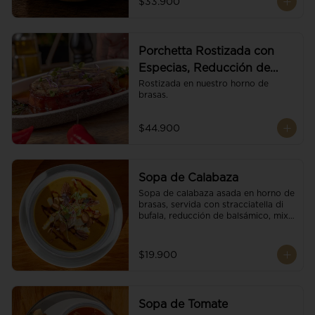
$33.900
Porchetta Rostizada con
Especias, Reducción de
Panela y Vino
Rostizada en nuestro horno de 
brasas.
$44.900
Sopa de Calabaza
Sopa de calabaza asada en horno de 
brasas, servida con stracciatella di 
bufala, reducción de balsámico, mix 
de nueces y brotes orgánicos.
$19.900
Sopa de Tomate