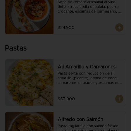
Sopa de tomate artesanal al vino 
tinto, stracciatella di bufala, puerro 
crocante, escamas de parmesano, 
brotes orgánicos, reducción de 
balsámico y salsa pesto. 
Acompañado de un tostón de pan 
$24.900
focaccia.
Pastas
Ají Amarillo y Camarones
Pasta corta con reducción de ají 
amarillo (picante), crema de coco, 
camarones salteados y escamas de 
parmesano.
$53.900
Alfredo con Salmón
Pasta tagliatelle con salmón fresco, 
salsa a base de crema, vino blanco, 