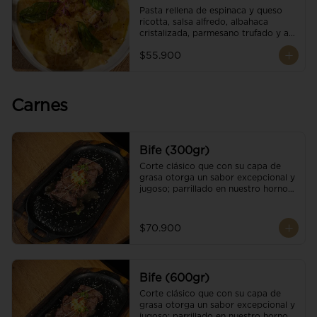
Pasta rellena de espinaca y queso 
ricotta, salsa alfredo, albahaca 
cristalizada, parmesano trufado y ajo 
negro.
$55.900
Carnes
Bife (300gr)
Corte clásico que con su capa de 
grasa otorga un sabor excepcional y 
jugoso; parrillado en nuestro horno 
de brasas dándole un sabor 
ahumado profundo. Finalizado con 
cristales de sal y mantequilla de ajo 
$70.900
y pimientos. Una guarnición a 
elección
Bife (600gr)
Corte clásico que con su capa de 
grasa otorga un sabor excepcional y 
jugoso; parrillado en nuestro horno 