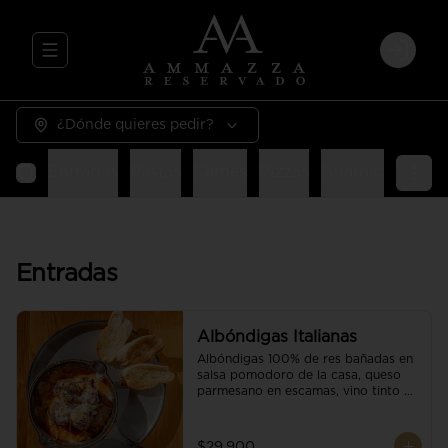
Abrir menu de navegación
Login
¿Dónde quieres pedir?
Entradas
Pastas
Carnes
Pizzas
Guarniciones
E
Entradas
Albóndigas Italianas
Albóndigas 100% de res bañadas en 
salsa pomodoro de la casa, queso 
parmesano en escamas, vino tinto y 
brotes orgánicos acompañadas de 
pan baguette.
$29.900