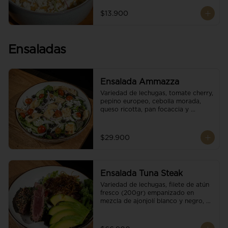
$13.900
Ensaladas
Ensalada Ammazza
Variedad de lechugas, tomate cherry, 
pepino europeo, cebolla morada, 
queso ricotta, pan focaccia y 
vinagreta balsámica
$29.900
Ensalada Tuna Steak
Variedad de lechugas, filete de atún 
fresco (200gr) empanizado en 
mezcla de ajonjolí blanco y negro, 
aguacate, tomate cherry, cebollas 
caramelizadas, escamas de queso 
parmesano, puerro crocante y 