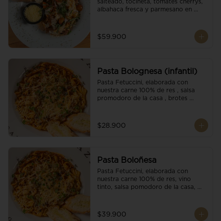
salteado, tocineta, tomates cherrys, 
albahaca fresca y parmesano en 
escamas.
$59.900
Pasta Bolognesa (infantil)
Pasta Fetuccini, elaborada con 
nuestra carne 100% de res , salsa 
promodoro de la casa , brotes 
organicos , y escamas parmesano.
$28.900
Pasta Boloñesa
Pasta Fetuccini, elaborada con 
nuestra carne 100% de res, vino 
tinto, salsa pomodoro de la casa, 
brotes orgánicos y escamas de 
parmesano.
$39.900