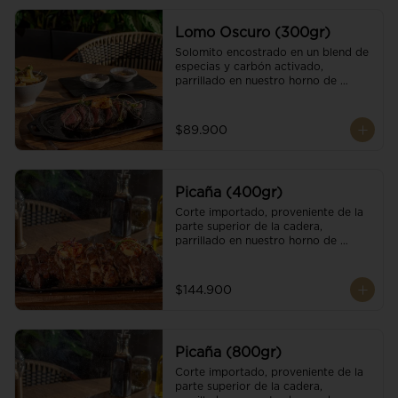
Lomo Oscuro (300gr)
Solomito encostrado en un blend de 
especias y carbón activado, 
parrillado en nuestro horno de 
brasas dándole un sabor único; 
finalizando con cristales de sal y 
mantequilla de ajo y pimientos. 
$89.900
Acompañado de salsa criolla y una 
guarnición a elección
Picaña (400gr)
Corte importado, proveniente de la 
parte superior de la cadera, 
parrillado en nuestro horno de 
brasas, finalizado con cristales de sal 
y mantequilla de ajo y pimientos. 
Acompañado de salsa criolla de la 
$144.900
casa.
Picaña (800gr)
Corte importado, proveniente de la 
parte superior de la cadera, 