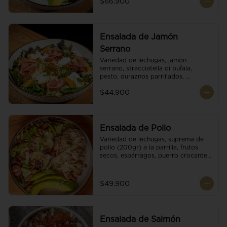
$66.900
reducción de balsámico.
Ensalada de Jamón
Serrano
Variedad de lechugas, jamón 
serrano, stracciatella di bufala, 
pesto, duraznos parrillados, 
aguacate, escamas de parmesano, 
$44.900
tomate cherry y vinagreta 
balsámico.
Ensalada de Pollo
Variedad de lechugas, suprema de 
pollo (200gr) a la parrilla, frutos 
secos, espárragos, puerro crocante, 
tomate cherry, aguacate, escamas 
de parmesano y reducción de 
balsámico.
$49.900
Ensalada de Salmón