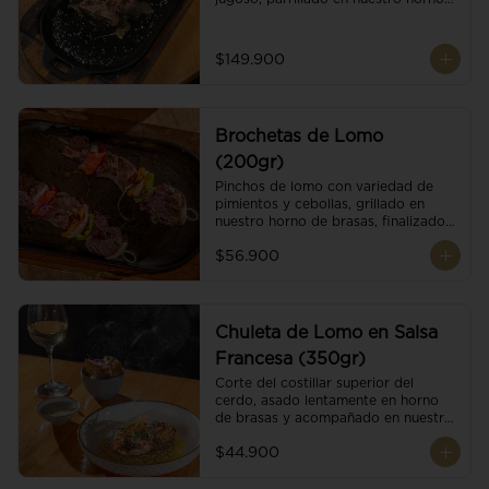
de brasas dándole un sabor 
ahumado profundo. Finalizado con 
cristales de sal y mantequilla de ajo 
$149.900
y pimientos. Dos guarniciones a 
elección
Brochetas de Lomo
(200gr)
Pinchos de lomo con variedad de 
pimientos y cebollas, grillado en 
nuestro horno de brasas, finalizado 
con cristales de sal. Acompañado de 
$56.900
salsa criolla.
Chuleta de Lomo en Salsa
Francesa (350gr)
Corte del costillar superior del 
cerdo, asado lentamente en horno 
de brasas y acompañado en nuestra 
exclusiva salsa francesa.
$44.900