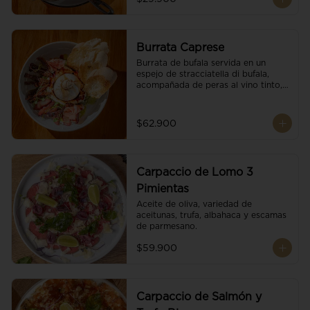
Burrata Caprese
Burrata de bufala servida en un 
espejo de stracciatella di bufala, 
acompañada de peras al vino tinto, 
tomates deshidratados, pan 
baguette, brotes orgánicos, salsa 
pesto y reducción de balsámico.
$62.900
Carpaccio de Lomo 3
Pimientas
Aceite de oliva, variedad de 
aceitunas, trufa, albahaca y escamas 
de parmesano.
$59.900
Carpaccio de Salmón y