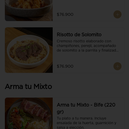
$76.900
Risotto de Solomito
Cremoso risotto elaborado con 
champiñones, perejil, acompañado 
de solomito a la parrilla y finalizado 
con mix de nueces y brotes 
orgánicos.
$76.900
Arma tu Mixto
Arma tu Mixto - Bife (220
gr)
Tu plato a tu manera. Incluye 
ensalada de la huerta, guarnición y 
salsa a elección.