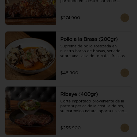
parrillado en nuestro horno de 
brasas, finalizado con cristales de sal 
y mantequilla de ajo y pimientos. 
Acompañado de salsa criolla de la 
$274.900
casa.
Pollo a la Brasa (200gr)
Suprema de pollo rostizada en 
nuestro horno de brasas, servido 
sobre una salsa de tomates frescos y 
hongos salteados. Acompañado a 
una guarnición a elección
$48.900
Ribeye (400gr)
Corte importado proveniente de la 
parte superior de la costilla de res, 
su marmoleo natural aporta un sabor 
intenso y tierno, parrillado en 
nuestro horno de brasas, finalizado 
con cristales de sal y mantequilla de 
$235.900
ajo y pimientos. Acompañado de una 
guarnición