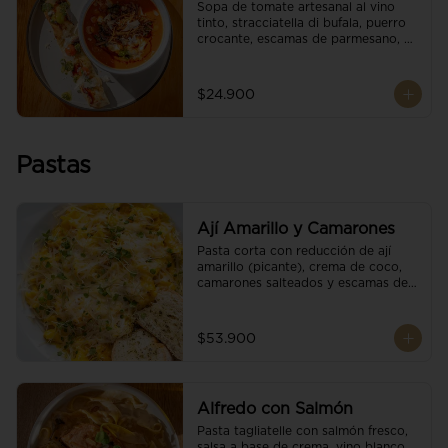
Sopa de tomate artesanal al vino 
tinto, stracciatella di bufala, puerro 
crocante, escamas de parmesano, 
brotes orgánicos, reducción de 
balsámico y salsa pesto. 
Acompañado de un tostón de pan 
$24.900
focaccia.
Pastas
Ají Amarillo y Camarones
Pasta corta con reducción de ají 
amarillo (picante), crema de coco, 
camarones salteados y escamas de 
parmesano.
$53.900
Alfredo con Salmón
Pasta tagliatelle con salmón fresco, 
salsa a base de crema, vino blanco, 