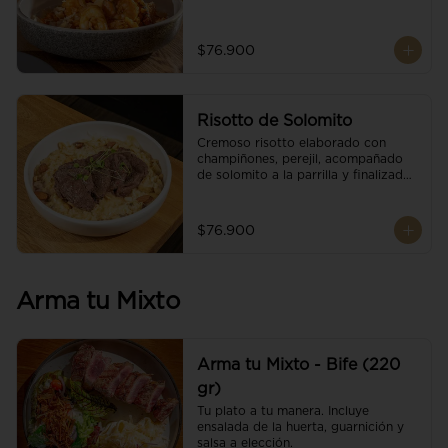
$76.900
Risotto de Solomito
Cremoso risotto elaborado con 
champiñones, perejil, acompañado 
de solomito a la parrilla y finalizado 
con mix de nueces y brotes 
orgánicos.
$76.900
Arma tu Mixto
Arma tu Mixto - Bife (220
gr)
Tu plato a tu manera. Incluye 
ensalada de la huerta, guarnición y 
salsa a elección.