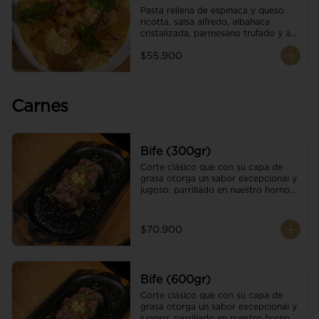
Pasta rellena de espinaca y queso 
ricotta, salsa alfredo, albahaca 
cristalizada, parmesano trufado y ajo 
negro.
$55.900
Carnes
Bife (300gr)
Corte clásico que con su capa de 
grasa otorga un sabor excepcional y 
jugoso; parrillado en nuestro horno 
de brasas dándole un sabor 
ahumado profundo. Finalizado con 
cristales de sal y mantequilla de ajo 
$70.900
y pimientos. Una guarnición a 
elección
Bife (600gr)
Corte clásico que con su capa de 
grasa otorga un sabor excepcional y 
jugoso; parrillado en nuestro horno 