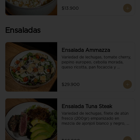
$13.900
Ensaladas
Ensalada Ammazza
Variedad de lechugas, tomate cherry, 
pepino europeo, cebolla morada, 
queso ricotta, pan focaccia y 
vinagreta balsámica
$29.900
Ensalada Tuna Steak
Variedad de lechugas, filete de atún 
fresco (200gr) empanizado en 
mezcla de ajonjolí blanco y negro, 
aguacate, tomate cherry, cebollas 
caramelizadas, escamas de queso 
parmesano, puerro crocante y 