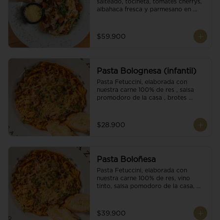
salteado, tocineta, tomates cherrys, 
albahaca fresca y parmesano en 
escamas.
$59.900
Pasta Bolognesa (infantil)
Pasta Fetuccini, elaborada con 
nuestra carne 100% de res , salsa 
promodoro de la casa , brotes 
organicos , y escamas parmesano.
$28.900
Pasta Boloñesa
Pasta Fetuccini, elaborada con 
nuestra carne 100% de res, vino 
tinto, salsa pomodoro de la casa, 
brotes orgánicos y escamas de 
parmesano.
$39.900