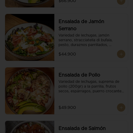
$66.900
reducción de balsámico.
Ensalada de Jamón
Serrano
Variedad de lechugas, jamón 
serrano, stracciatella di bufala, 
pesto, duraznos parrillados, 
aguacate, escamas de parmesano, 
$44.900
tomate cherry y vinagreta 
balsámico.
Ensalada de Pollo
Variedad de lechugas, suprema de 
pollo (200gr) a la parrilla, frutos 
secos, espárragos, puerro crocante, 
tomate cherry, aguacate, escamas 
de parmesano y reducción de 
balsámico.
$49.900
Ensalada de Salmón