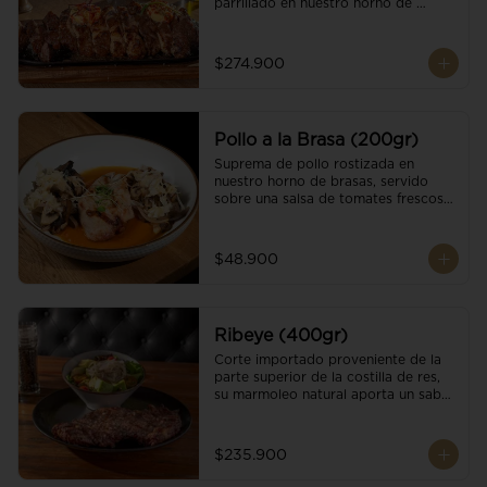
parrillado en nuestro horno de 
brasas, finalizado con cristales de sal 
y mantequilla de ajo y pimientos. 
Acompañado de salsa criolla de la 
$274.900
casa.
Pollo a la Brasa (200gr)
Suprema de pollo rostizada en 
nuestro horno de brasas, servido 
sobre una salsa de tomates frescos y 
hongos salteados. Acompañado a 
una guarnición a elección
$48.900
Ribeye (400gr)
Corte importado proveniente de la 
parte superior de la costilla de res, 
su marmoleo natural aporta un sabor 
intenso y tierno, parrillado en 
nuestro horno de brasas, finalizado 
con cristales de sal y mantequilla de 
$235.900
ajo y pimientos. Acompañado de una 
guarnición