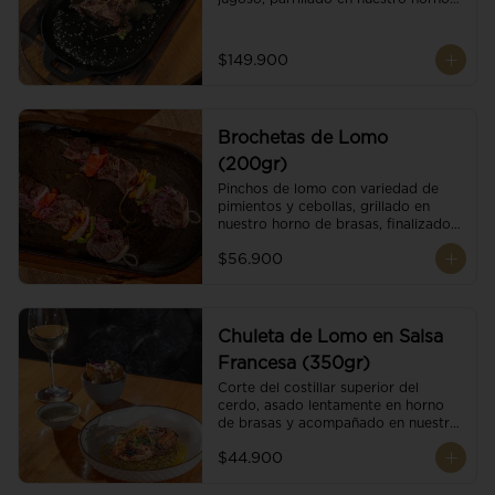
de brasas dándole un sabor 
ahumado profundo. Finalizado con 
cristales de sal y mantequilla de ajo 
$149.900
y pimientos. Dos guarniciones a 
elección
Brochetas de Lomo
(200gr)
Pinchos de lomo con variedad de 
pimientos y cebollas, grillado en 
nuestro horno de brasas, finalizado 
con cristales de sal. Acompañado de 
$56.900
salsa criolla.
Chuleta de Lomo en Salsa
Francesa (350gr)
Corte del costillar superior del 
cerdo, asado lentamente en horno 
de brasas y acompañado en nuestra 
exclusiva salsa francesa.
$44.900