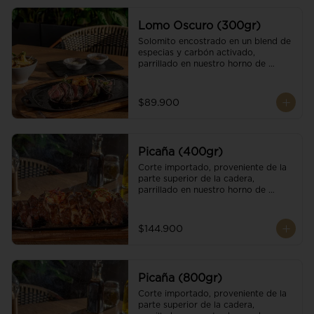
Lomo Oscuro (300gr)
Solomito encostrado en un blend de 
especias y carbón activado, 
parrillado en nuestro horno de 
brasas dándole un sabor único; 
finalizando con cristales de sal y 
mantequilla de ajo y pimientos. 
$89.900
Acompañado de salsa criolla y una 
guarnición a elección
Picaña (400gr)
Corte importado, proveniente de la 
parte superior de la cadera, 
parrillado en nuestro horno de 
brasas, finalizado con cristales de sal 
y mantequilla de ajo y pimientos. 
Acompañado de salsa criolla de la 
$144.900
casa.
Picaña (800gr)
Corte importado, proveniente de la 
parte superior de la cadera, 