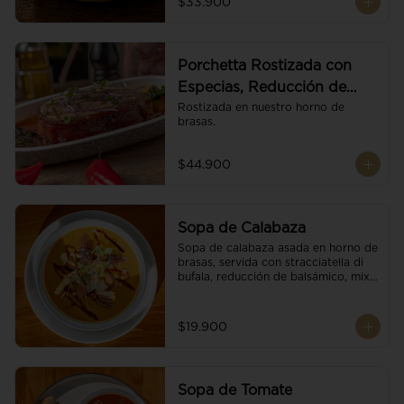
$33.900
Porchetta Rostizada con
Especias, Reducción de
Panela y Vino
Rostizada en nuestro horno de 
brasas.
$44.900
Sopa de Calabaza
Sopa de calabaza asada en horno de 
brasas, servida con stracciatella di 
bufala, reducción de balsámico, mix 
de nueces y brotes orgánicos.
$19.900
Sopa de Tomate