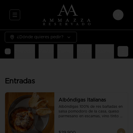
Abrir menu de navegación
Login
¿Dónde quieres pedir?
Entradas
Pastas
Carnes
Pizzas
Guarniciones
E
Entradas
Albóndigas Italianas
Albóndigas 100% de res bañadas en 
salsa pomodoro de la casa, queso 
parmesano en escamas, vino tinto y 
brotes orgánicos acompañadas de 
pan baguette.
$29.900