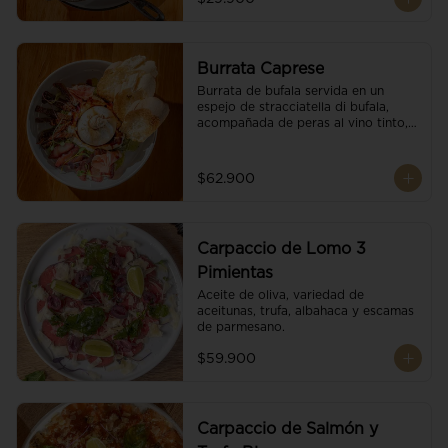
Burrata Caprese
Burrata de bufala servida en un 
espejo de stracciatella di bufala, 
acompañada de peras al vino tinto, 
tomates deshidratados, pan 
baguette, brotes orgánicos, salsa 
pesto y reducción de balsámico.
$62.900
Carpaccio de Lomo 3
Pimientas
Aceite de oliva, variedad de 
aceitunas, trufa, albahaca y escamas 
de parmesano.
$59.900
Carpaccio de Salmón y