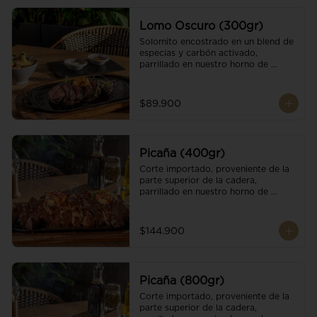
Lomo Oscuro (300gr)
Solomito encostrado en un blend de 
especias y carbón activado, 
parrillado en nuestro horno de 
brasas dándole un sabor único; 
finalizando con cristales de sal y 
mantequilla de ajo y pimientos. 
$89.900
Acompañado de salsa criolla y una 
guarnición a elección
Picaña (400gr)
Corte importado, proveniente de la 
parte superior de la cadera, 
parrillado en nuestro horno de 
brasas, finalizado con cristales de sal 
y mantequilla de ajo y pimientos. 
Acompañado de salsa criolla de la 
$144.900
casa.
Picaña (800gr)
Corte importado, proveniente de la 
parte superior de la cadera, 