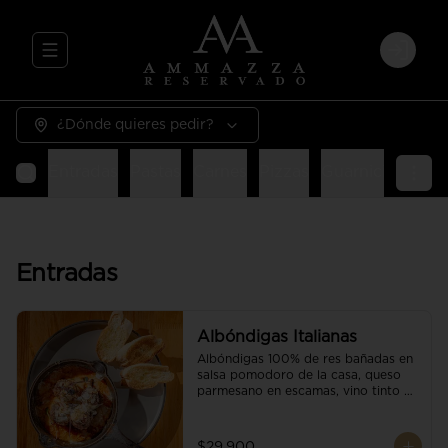
Abrir menu de navegación
Login
¿Dónde quieres pedir?
Entradas
Pastas
Carnes
Pizzas
Guarniciones
E
Entradas
Albóndigas Italianas
Albóndigas 100% de res bañadas en 
salsa pomodoro de la casa, queso 
parmesano en escamas, vino tinto y 
brotes orgánicos acompañadas de 
pan baguette.
$29.900