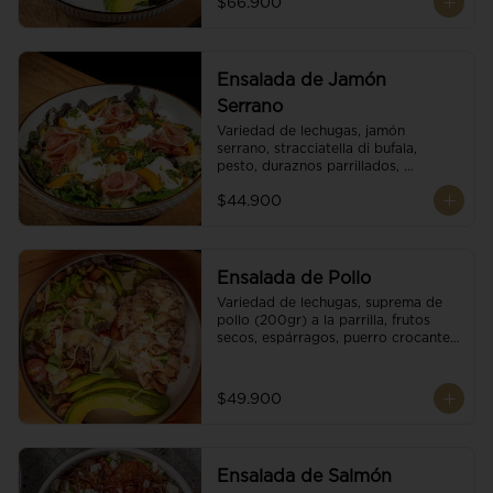
$66.900
reducción de balsámico.
Ensalada de Jamón
Serrano
Variedad de lechugas, jamón 
serrano, stracciatella di bufala, 
pesto, duraznos parrillados, 
aguacate, escamas de parmesano, 
$44.900
tomate cherry y vinagreta 
balsámico.
Ensalada de Pollo
Variedad de lechugas, suprema de 
pollo (200gr) a la parrilla, frutos 
secos, espárragos, puerro crocante, 
tomate cherry, aguacate, escamas 
de parmesano y reducción de 
balsámico.
$49.900
Ensalada de Salmón