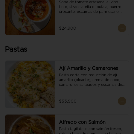
Sopa de tomate artesanal al vino 
tinto, stracciatella di bufala, puerro 
crocante, escamas de parmesano, 
brotes orgánicos, reducción de 
balsámico y salsa pesto. 
Acompañado de un tostón de pan 
$24.900
focaccia.
Pastas
Ají Amarillo y Camarones
Pasta corta con reducción de ají 
amarillo (picante), crema de coco, 
camarones salteados y escamas de 
parmesano.
$53.900
Alfredo con Salmón
Pasta tagliatelle con salmón fresco, 
salsa a base de crema, vino blanco, 