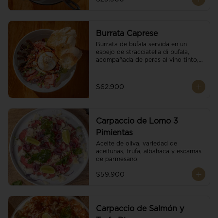
Burrata Caprese
Burrata de bufala servida en un 
espejo de stracciatella di bufala, 
acompañada de peras al vino tinto, 
tomates deshidratados, pan 
baguette, brotes orgánicos, salsa 
pesto y reducción de balsámico.
$62.900
Carpaccio de Lomo 3
Pimientas
Aceite de oliva, variedad de 
aceitunas, trufa, albahaca y escamas 
de parmesano.
$59.900
Carpaccio de Salmón y