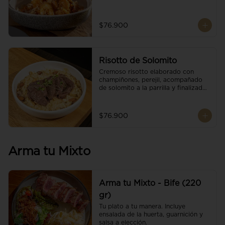
$76.900
Risotto de Solomito
Cremoso risotto elaborado con 
champiñones, perejil, acompañado 
de solomito a la parrilla y finalizado 
con mix de nueces y brotes 
orgánicos.
$76.900
Arma tu Mixto
Arma tu Mixto - Bife (220
gr)
Tu plato a tu manera. Incluye 
ensalada de la huerta, guarnición y 
salsa a elección.