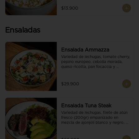
$13.900
Ensaladas
Ensalada Ammazza
Variedad de lechugas, tomate cherry, 
pepino europeo, cebolla morada, 
queso ricotta, pan focaccia y 
vinagreta balsámica
$29.900
Ensalada Tuna Steak
Variedad de lechugas, filete de atún 
fresco (200gr) empanizado en 
mezcla de ajonjolí blanco y negro, 
aguacate, tomate cherry, cebollas 
caramelizadas, escamas de queso 
parmesano, puerro crocante y 