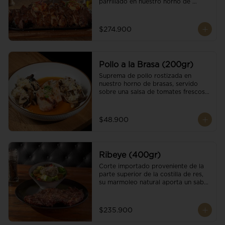
parrillado en nuestro horno de 
brasas, finalizado con cristales de sal 
y mantequilla de ajo y pimientos. 
Acompañado de salsa criolla de la 
$274.900
casa.
Pollo a la Brasa (200gr)
Suprema de pollo rostizada en 
nuestro horno de brasas, servido 
sobre una salsa de tomates frescos y 
hongos salteados. Acompañado a 
una guarnición a elección
$48.900
Ribeye (400gr)
Corte importado proveniente de la 
parte superior de la costilla de res, 
su marmoleo natural aporta un sabor 
intenso y tierno, parrillado en 
nuestro horno de brasas, finalizado 
con cristales de sal y mantequilla de 
$235.900
ajo y pimientos. Acompañado de una 
guarnición