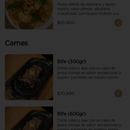
Pasta rellena de espinaca y queso 
ricotta, salsa alfredo, albahaca 
cristalizada, parmesano trufado y ajo 
negro.
$55.900
Carnes
Bife (300gr)
Corte clásico que con su capa de 
grasa otorga un sabor excepcional y 
jugoso; parrillado en nuestro horno 
de brasas dándole un sabor 
ahumado profundo. Finalizado con 
cristales de sal y mantequilla de ajo 
$70.900
y pimientos. Una guarnición a 
elección
Bife (600gr)
Corte clásico que con su capa de 
grasa otorga un sabor excepcional y 
jugoso; parrillado en nuestro horno 