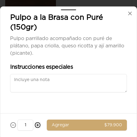
Pulpo a la Brasa con Puré
(150gr)
$8.900
Pulpo parrillado acompañado con puré de
plátano, papa criolla, queso ricotta y ají amarillo
Aceituna verde entera
(picante).
Instrucciones especiales
$8.900
Ad. Solomito
Agregar
$79.900