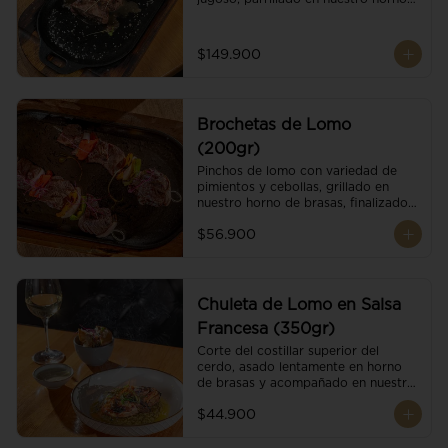
de brasas dándole un sabor 
ahumado profundo. Finalizado con 
cristales de sal y mantequilla de ajo 
$149.900
y pimientos. Dos guarniciones a 
elección
Brochetas de Lomo
(200gr)
Pinchos de lomo con variedad de 
pimientos y cebollas, grillado en 
nuestro horno de brasas, finalizado 
con cristales de sal. Acompañado de 
$56.900
salsa criolla.
Chuleta de Lomo en Salsa
Francesa (350gr)
Corte del costillar superior del 
cerdo, asado lentamente en horno 
de brasas y acompañado en nuestra 
exclusiva salsa francesa.
$44.900