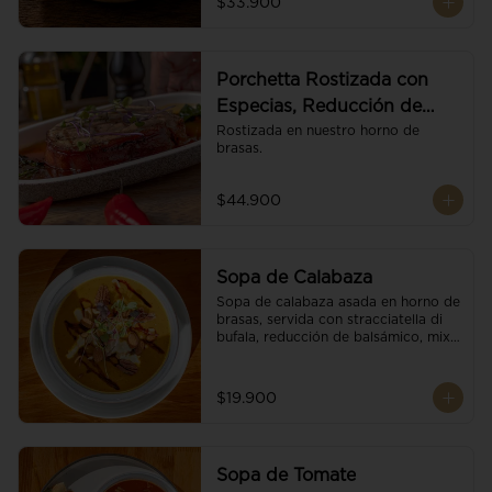
$33.900
Porchetta Rostizada con
Especias, Reducción de
Panela y Vino
Rostizada en nuestro horno de 
brasas.
$44.900
Sopa de Calabaza
Sopa de calabaza asada en horno de 
brasas, servida con stracciatella di 
bufala, reducción de balsámico, mix 
de nueces y brotes orgánicos.
$19.900
Sopa de Tomate