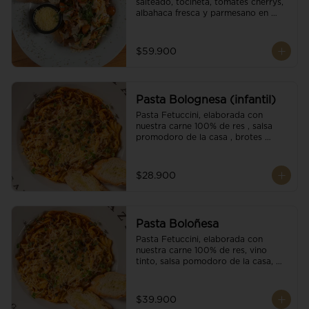
salteado, tocineta, tomates cherrys, 
albahaca fresca y parmesano en 
escamas.
$59.900
Pasta Bolognesa (infantil)
Pasta Fetuccini, elaborada con 
nuestra carne 100% de res , salsa 
promodoro de la casa , brotes 
organicos , y escamas parmesano.
$28.900
Pasta Boloñesa
Pasta Fetuccini, elaborada con 
nuestra carne 100% de res, vino 
tinto, salsa pomodoro de la casa, 
brotes orgánicos y escamas de 
parmesano.
$39.900